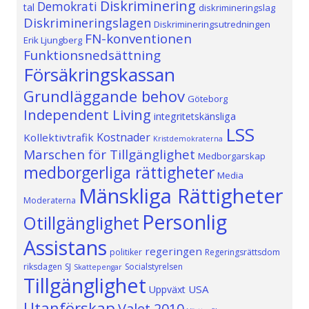
Diskriminering
Demokrati
tal
diskrimineringslag
Diskrimineringslagen
Diskrimineringsutredningen
FN-konventionen
Erik Ljungberg
Funktionsnedsättning
Försäkringskassan
Grundläggande behov
Göteborg
Independent Living
integritetskänsliga
LSS
Kostnader
Kollektivtrafik
Kristdemokraterna
Marschen för Tillgänglighet
Medborgarskap
medborgerliga rättigheter
Media
Mänskliga Rättigheter
Moderaterna
Personlig
Otillgänglighet
Assistans
regeringen
politiker
Regeringsrättsdom
riksdagen
SJ
Socialstyrelsen
Skattepengar
Tillgänglighet
USA
Uppväxt
Utanförskap
Valet 2010