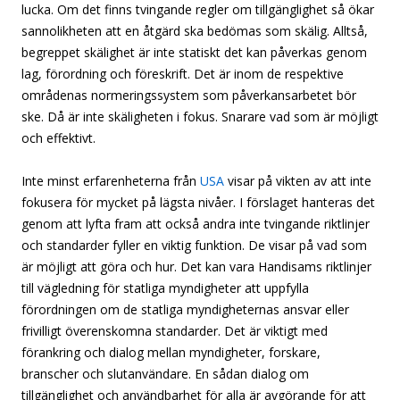
lucka. Om det finns tvingande regler om tillgänglighet så ökar
sannolikheten att en åtgärd ska bedömas som skälig. Alltså,
begreppet skälighet är inte statiskt det kan påverkas genom
lag, förordning och föreskrift. Det är inom de respektive
områdenas normeringssystem som påverkansarbetet bör
ske. Då är inte skäligheten i fokus. Snarare vad som är möjligt
och effektivt.
Inte minst erfarenheterna från
USA
visar på vikten av att inte
fokusera för mycket på lägsta nivåer. I förslaget hanteras det
genom att lyfta fram att också andra inte tvingande riktlinjer
och standarder fyller en viktig funktion. De visar på vad som
är möjligt att göra och hur. Det kan vara Handisams riktlinjer
till vägledning för statliga myndigheter att uppfylla
förordningen om de statliga myndigheternas ansvar eller
frivilligt överenskomna standarder. Det är viktigt med
förankring och dialog mellan myndigheter, forskare,
branscher och slutanvändare. En sådan dialog om
tillgänglighet och användbarhet för alla är avgörande för att