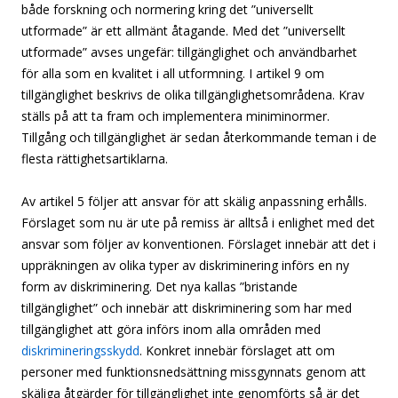
både forskning och normering kring det ”universellt
utformade” är ett allmänt åtagande. Med det ”universellt
utformade” avses ungefär: tillgänglighet och användbarhet
för alla som en kvalitet i all utformning. I artikel 9 om
tillgänglighet beskrivs de olika tillgänglighetsområdena. Krav
ställs på att ta fram och implementera miniminormer.
Tillgång och tillgänglighet är sedan återkommande teman i de
flesta rättighetsartiklarna.
Av artikel 5 följer att ansvar för att skälig anpassning erhålls.
Förslaget som nu är ute på remiss är alltså i enlighet med det
ansvar som följer av konventionen. Förslaget innebär att det i
uppräkningen av olika typer av diskriminering införs en ny
form av diskriminering. Det nya kallas ”bristande
tillgänglighet” och innebär att diskriminering som har med
tillgänglighet att göra införs inom alla områden med
diskrimineringsskydd
. Konkret innebär förslaget att om
personer med funktionsnedsättning missgynnats genom att
skäliga åtgärder för tillgänglighet inte genomförts så är det