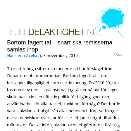
FullDelaktighet.Nu!
Hoppa till innehåll
Om rätten att leva det liv du vill, oavsett funktionsförmåga.
Bortom fagert tal – snart ska remisserna
samlas ihop
2 svar
Hans von Axelson
, 3 november, 2010
Tror att många sitter och funderar på hur förslaget från
Departementspromemorian, Bortom fagert tal – om
bristande tillgänglighet som diskriminering, Ds 2010:20, ska
tas emot av remissinstanserna. Jag tänker på hur förslaget
skulle passa in i en effektiv politik för tillgänglighet och
användbarhet för alla oavsett funktionsförmåga? Det borde
vara självklart att utgå från allas behov och förutsättningar
när vi människor utvecklar för eller erbjuder något till andra
människor. Det är inte självklart och det görs inte i tillräcklig