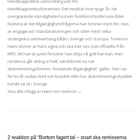
Handikappolitisk samordning och HO,
Handikappombudsmannen. Det innebär över tjugo år i de
övergripande myndigheterna inom funktionshindersområdet.
Numera är det tillgänglighetsfrågorna han brinner mest för. Han
är engagerad i standardiseringen och sitter med i olika
strategiska sammanhang både i Sverige och i Europa. Texterna
Hans skriver är hans egna och ska inte ses som officiella från
MFD. Att han är jurist försöker han dölja så gott han kan, men
ränderna går aldrig ur helt, särskilt inte nu när
diskrimineringsformen "bristande tillgänglighet" gäller. Han var
för tio år sedan med och knäckte idén hur diskrimineringsskyddet
kunde se ut i Sverige.
Visa alla inlägg av Hans von Axelson
→
2 reaktion på “
Bortom fagert tal – snart ska remisserna