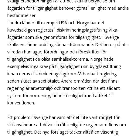
skälighetsbedömningen är att det ska ha betydelse om
åtgärden för tillgänglighet behöver göras i enlighet med andra
bestämmelser.
I andra länder till exempel USA och Norge har det
huvudsakligen reglerats i diskrimineringslagstiftning vilka
åtgärder som ska genomföras för tillgänglighet. I Sverige
skulle en sådan ordning kännas främmande. Det beror på att
vi redan har lagar, förordningar och föreskrifter för
tillgänglighet i de olika samhällsektorerna. Norge hade
exempelvis inga krav på tillgänglighet i sin bygglagstiftning
innan deras diskrimineringslag kom. Vi har haft reglering
sedan slutet av sextiotalet. Andra områden där det finns
reglering är arbetsmiljö och transporter. Att ha ett sådant
system för normering, är helt i enlighet med artikel 4 i
konventionen.
Ett problem i Sverige har varit att det inte varit möjligt för
slutanvändare att driva sin rätt enligt de regler som finns om
tillgänglighet. Det nya förslaget täcker alltså en väsentlig