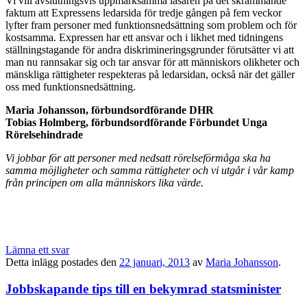
Vi vill avslutningsvis uppmärksamma läsaren på det skrämmande
faktum att Expressens ledarsida för tredje gången på fem veckor
lyfter fram personer med funktionsnedsättning som problem och för
kostsamma. Expressen har ett ansvar och i likhet med tidningens
ställningstagande för andra diskrimineringsgrunder förutsätter vi att
man nu rannsakar sig och tar ansvar för att människors olikheter och
mänskliga rättigheter respekteras på ledarsidan, också när det gäller
oss med funktionsnedsättning.
Maria Johansson, förbundsordförande DHR
Tobias Holmberg, förbundsordförande Förbundet Unga
Rörelsehindrade
Vi jobbar för att personer med nedsatt rörelseförmåga ska ha
samma möjligheter och samma rättigheter och vi utgår i vår kamp
från principen om alla människors lika värde.
Lämna ett svar
Detta inlägg postades den
22 januari, 2013
av
Maria Johansson
.
Jobbskapande tips till en bekymrad statsminister