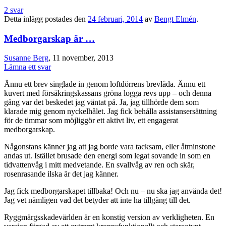
2 svar
Detta inlägg postades den
24 februari, 2014
av
Bengt Elmén
.
Medborgarskap är …
Susanne Berg
, 11 november, 2013
Lämna ett svar
Ännu ett brev singlade in genom loftdörrens brevlåda. Ännu ett
kuvert med försäkringskassans gröna logga revs upp – och denna
gång var det beskedet jag väntat på. Ja, jag tillhörde dem som
klarade mig genom nyckelhålet. Jag fick behålla assistansersättning
för de timmar som möjliggör ett aktivt liv, ett engagerat
medborgarskap.
Någonstans känner jag att jag borde vara tacksam, eller åtminstone
andas ut. Istället brusade den energi som legat sovande in som en
tidvattenvåg i mitt medvetande. En svallvåg av ren och skär,
rosenrasande ilska är det jag känner.
Jag fick medborgarskapet tillbaka! Och nu – nu ska jag använda det!
Jag vet nämligen vad det betyder att inte ha tillgång till det.
Ryggmärgsskadevärlden är en konstig version av verkligheten. En