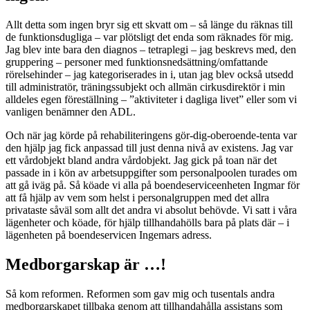
Allt detta som ingen bryr sig ett skvatt om – så länge du räknas till
de funktionsdugliga – var plötsligt det enda som räknades för mig.
Jag blev inte bara den diagnos – tetraplegi – jag beskrevs med, den
gruppering – personer med funktionsnedsättning/omfattande
rörelsehinder – jag kategoriserades in i, utan jag blev också utsedd
till administratör, träningssubjekt och allmän cirkusdirektör i min
alldeles egen föreställning – ”aktiviteter i dagliga livet” eller som vi
vanligen benämner den ADL.
Och när jag körde på rehabiliteringens gör-dig-oberoende-tenta var
den hjälp jag fick anpassad till just denna nivå av existens. Jag var
ett vårdobjekt bland andra vårdobjekt. Jag gick på toan när det
passade in i kön av arbetsuppgifter som personalpoolen turades om
att gå iväg på. Så köade vi alla på boendeserviceenheten Ingmar för
att få hjälp av vem som helst i personalgruppen med det allra
privataste såväl som allt det andra vi absolut behövde. Vi satt i våra
lägenheter och köade, för hjälp tillhandahölls bara på plats där – i
lägenheten på boendeservicen Ingemars adress.
Medborgarskap är …!
Så kom reformen. Reformen som gav mig och tusentals andra
medborgarskapet tillbaka genom att tillhandahålla assistans som