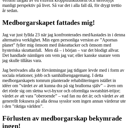
version färgad av ett extremt kroppsfunktionellt och stereotypt
manligt perspektiv på livet. Så var det i alla fall då, för drygt trettio
år sedan.
Medborgarskapet fattades mig!
Jag var just fyllda 23 när jag konfronterades med/kastades in i denna
alternativa verklighet. Min egen personliga version av ”Apornas
planet” fyller mig ömsom med ilskeattacker och ömsom med
hysteriska skrattanfall. Men då – i början – var det blodigt allvar.
Det handlade nämligen om vem jag var; eller kanske snarare vem
jag skulle tillåtas vara.
Jag berövades alla de förväntningar jag tidigare levde med i form av
sociala relationer, jobb och samhällsengagemang. I detta
medborgarskapets tomrum planterade rehabiliteringen istället in
idéer om ”värdet av att kunna dra på sig brallorna själv” – även om
det rörde sig om sletna wct-byxor och oformliga sweatshirt-tröjor;
värdet av att vara ”oberoende” – vad fan nu det är; och värdet av att
generellt fokusera på alla dessa sysslor som ingen annan värderar ute
i den ”riktiga världen”.
Förlusten av medborgarskap bekymrade
ingen!