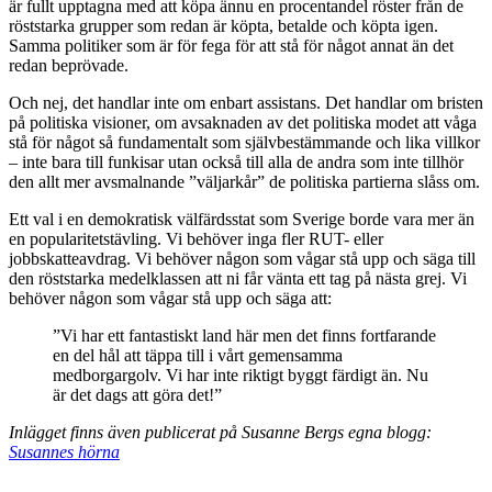
är fullt upptagna med att köpa ännu en procentandel röster från de
röststarka grupper som redan är köpta, betalde och köpta igen.
Samma politiker som är för fega för att stå för något annat än det
redan beprövade.
Och nej, det handlar inte om enbart assistans. Det handlar om bristen
på politiska visioner, om avsaknaden av det politiska modet att våga
stå för något så fundamentalt som självbestämmande och lika villkor
– inte bara till funkisar utan också till alla de andra som inte tillhör
den allt mer avsmalnande ”väljarkår” de politiska partierna slåss om.
Ett val i en demokratisk välfärdsstat som Sverige borde vara mer än
en popularitetstävling. Vi behöver inga fler RUT- eller
jobbskatteavdrag. Vi behöver någon som vågar stå upp och säga till
den röststarka medelklassen att ni får vänta ett tag på nästa grej. Vi
behöver någon som vågar stå upp och säga att:
”Vi har ett fantastiskt land här men det finns fortfarande
en del hål att täppa till i vårt gemensamma
medborgargolv. Vi har inte riktigt byggt färdigt än. Nu
är det dags att göra det!”
Inlägget finns även publicerat på Susanne Bergs egna blogg:
Susannes hörna