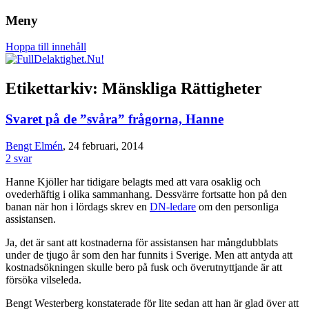
Meny
Om rätten att leva det liv du vill, oavsett
FullDelaktighet.Nu!
Hoppa till innehåll
funktionsförmåga.
Etikettarkiv:
Mänskliga Rättigheter
Svaret på de ”svåra” frågorna, Hanne
Bengt Elmén
, 24 februari, 2014
2 svar
Hanne Kjöller har tidigare belagts med att vara osaklig och
ovederhäftig i olika sammanhang. Dessvärre fortsatte hon på den
banan när hon i lördags skrev en
DN-ledare
om den personliga
assistansen.
Ja, det är sant att kostnaderna för assistansen har mångdubblats
under de tjugo år som den har funnits i Sverige. Men att antyda att
kostnadsökningen skulle bero på fusk och överutnyttjande är att
försöka vilseleda.
Bengt Westerberg konstaterade för lite sedan att han är glad över att