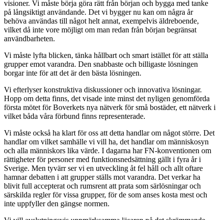
visioner. Vi måste börja göra rätt från början och bygga med tanke
på långsiktigt användande. Det vi bygger nu kan om några år
behöva användas till något helt annat, exempelvis äldreboende,
vilket då inte vore möjligt om man redan från början begränsat
användbarheten.
Vi måste lyfta blicken, tänka hållbart och smart istället för att ställa
grupper emot varandra. Den snabbaste och billigaste lösningen
borgar inte för att det är den bästa lösningen.
Vi efterlyser konstruktiva diskussioner och innovativa lösningar.
Hopp om detta finns, det visade inte minst det nyligen genomförda
första mötet för Boverkets nya nätverk för små bostäder, ett nätverk i
vilket båda våra förbund finns representerade.
Vi måste också ha klart för oss att detta handlar om något större. Det
handlar om vilket samhälle vi vill ha, det handlar om människosyn
och alla människors lika värde. I dagarna har FN-konventionen om
rättigheter för personer med funktionsnedsättning gällt i fyra år i
Sverige. Men tyvärr ser vi en utveckling åt fel håll och allt oftare
hamnar debatten i att grupper ställs mot varandra. Det verkar ha
blivit full accepterat och rumsrent att prata som särlösningar och
särskilda regler för vissa grupper, för de som anses kosta mest och
inte uppfyller den gängse normen.