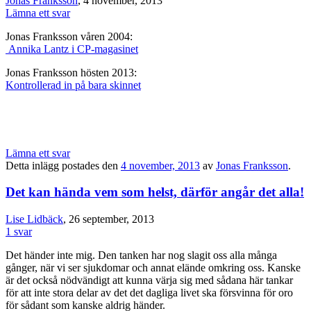
Jonas Franksson
, 4 november, 2013
Lämna ett svar
Jonas Franksson våren 2004:
Annika Lantz i CP-magasinet
Jonas Franksson hösten 2013:
Kontrollerad in på bara skinnet
Lämna ett svar
Detta inlägg postades den
4 november, 2013
av
Jonas Franksson
.
Det kan hända vem som helst, därför angår det alla!
Lise Lidbäck
, 26 september, 2013
1 svar
Det händer inte mig. Den tanken har nog slagit oss alla många
gånger, när vi ser sjukdomar och annat elände omkring oss. Kanske
är det också nödvändigt att kunna värja sig med sådana här tankar
för att inte stora delar av det det dagliga livet ska försvinna för oro
för sådant som kanske aldrig händer.