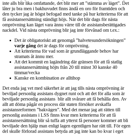
inte alls blir lika omfattande, det blir mer att ”stämma av läget”. Det
låter ju bra men i bakhuvudet finns ändå en oro för framtiden och
den tycker jag är högst befogad med tanke på hur kriterierna för att
få assistansersättning ständigt höjs. När det blir dags för nästa
omprövning kan läget vara ännu värre till de assistansberättigades
nackdel. Vid nästa omprövning blir jag inte förvånad om t.ex.:
Det är obligatoriskt att genomgå ”halvetesundersökningen”
varje gång
det är dags för omprövning.
Att kriterierna för vad som är grundläggande behov har
stramats åt ännu mer.
Att det kommit en lagändring där gränsen för att få statlig
assistansersättning höjts från 20 till minst 30 kanske 40
timmar/vecka
Kanske en kombination av alltihop
Det enda jag vet med säkerhet är att jag tills nästa omprövning är
beviljad personlig assistans dygnet runt och att det för alla som är
beviljade personlig assistans blir allt svårare att få behålla den. Av
allt att döma pågår en process där staten försöker avskaffa
assistansreformen ”bakvägen”. Med det menar jag att rätten till
personlig assistans i LSS finns kvar men kriterierna för att få
assistansersättning blir så tuffa att ytterst få personer kommer att bli
beviljade den hjälp man enligt lagen egentligen har rätt till. För egen
del skulle förlorad assistans betyda att jag inte kan bo kvar i eget