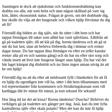
Sanningen är dock att sjukdomar och funktionsnedsättning kan
drabba oss alla, när som helst och utan någon skillnad på vare sig
kön, ålder, ekonomisk status. Frågan är given, om det drabbade dig,
hur skulle du vilja att det fungerade och vilken hjälp förväntar du dig
att få?
Föreställ dig bilden av dig själv, när du sitter i ditt hem och har
tappat förmågan till saker som alltid har varit självklara. Alltifrån att
gå på toaletten själv, till att klä på dig, borsta tänderna och att gå ut
när du har lust, utan att behöva förbereda dig i timmar och rentav
dagar innan. Du har tappat dina förmågor en efter en (eller kanske
rentav alla på en och samma gång) och du har nu efter stor sorg och
vånda insett att livet inte fungerar längre utan hjälp. Du har vid det
här laget kämpat dig dödstrött och nu finns ingen annan utväg än att
be om hjälp!
Föreställ dig nu att du efter att mödosamt fyllt i blanketten för att få
en hjälp du egentligen inte vill ha, sitter i ditt hem tillsammans med
två representanter från kommunen och försäkringskassan som vill
kartlägga ditt liv minut för minut, ja tom sekund för sekund!
Hur lång tid tar det att kissa? Borsta tänderna? Duscha? Behöver du
verkligen gå på toaletten sex gånger per dag. Jaså, kan du inte lyfta
kastrullerna själv eller skala potatis? Men det kan du inte få hjälp