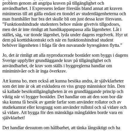
problem genom att angripa kraven på tillgänglighet och
användbarhet. I Expressens ledare föreslås bland annat att kraven
minimeras till att gälla endast en tiondel av studentlägenheterna och
man framhåller hur bra det skulle bli om just dessa krav försvann.
”Funktionshindrade studenters behov måste givetvis tillgodoses,
men det är inte rimligt att handikappanpassa alla lägenheter. Låt i
stället
,
säg, var tionde lägenhet, lyda under dagens regelverk. Hyr ut
dem på korttidskontrakt och när en funktionshindrad student
behöver lägenheten i fråga får den nuvarande hyresgästen flytta.”
Jo, det är rimligt att alla nyproducerade bostäder som byggs i dagens
Sverige uppfyller grundläggande krav på tillgänglighet och
användbarhet, de krav som ställs i byggreglerna handlar om
miniminivåer och är inga överkrav.
Att kunna bo, men också att kunna besöka andra, är självklarheter
som det inte är ok att exkludera en viss grupp människor från. Den
så kallade besökstillgängligheten är en grundläggande princip och
viktig när vi bygger bostäder. Det handlar om att den som bor där
ska kunna få besök av gamle farfar som använder rollator och av
studiekamrat eller krogragg som använder rullstol och så vidare och
så vidare. Att bygga för den mänskliga mångfalden borde vara en
självklarhet!
Det handlar dessutom om hållbarhet, att tänka långsiktigt och ha