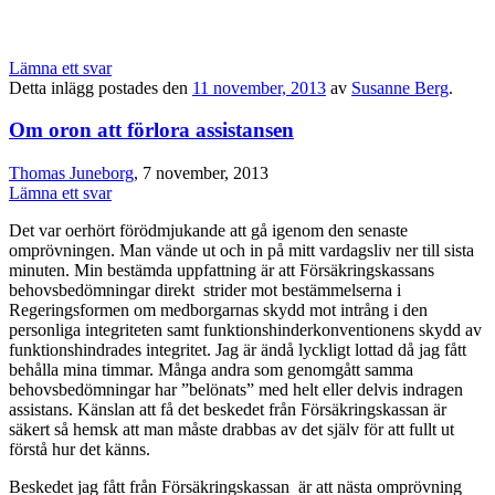
Lämna ett svar
Detta inlägg postades den
11 november, 2013
av
Susanne Berg
.
Om oron att förlora assistansen
Thomas Juneborg
, 7 november, 2013
Lämna ett svar
Det var oerhört förödmjukande att gå igenom den senaste
omprövningen. Man vände ut och in på mitt vardagsliv ner till sista
minuten. Min bestämda uppfattning är att Försäkringskassans
behovsbedömningar direkt strider mot bestämmelserna i
Regeringsformen om medborgarnas skydd mot intrång i den
personliga integriteten samt funktionshinderkonventionens skydd av
funktionshindrades integritet. Jag är ändå lyckligt lottad då jag fått
behålla mina timmar. Många andra som genomgått samma
behovsbedömningar har ”belönats” med helt eller delvis indragen
assistans. Känslan att få det beskedet från Försäkringskassan är
säkert så hemsk att man måste drabbas av det själv för att fullt ut
förstå hur det känns.
Beskedet jag fått från Försäkringskassan är att nästa omprövning