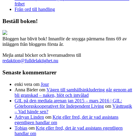
frihet
Från ord till handling
Beställ boken!
Bloggen har blivit bok! Innanför de snygga pärmarna finns 69 av
inläggen från bloggens första år.
Mejla antal böcker och leveransadress till
redaktion@fulldelaktighet.nu
Senaste kommentarer
enki vera
om
Jour
Anna Bieler
om
Vägen till samhällsinkludering går genom att
bli granskad – naken, blöt och intvålad
GIL på den mediala arenan jan 2015 – mars 2016 | GIL:
Göteborgskooperativet för Independent Living
om
Västtragik
– Vad hände sen?
Adryan Linden
om
Krig eller fred, det är vad assistans
egentligen handlar om
Tobias
om
Krig eller fred, det är vad assistans egentligen
handlar om