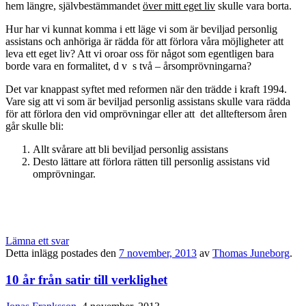
hem längre, självbestämmandet
över mitt eget liv
skulle vara borta.
Hur har vi kunnat komma i ett läge vi som är beviljad personlig
assistans och anhöriga är rädda för att förlora våra möjligheter att
leva ett eget liv? Att vi oroar oss för något som egentligen bara
borde vara en formalitet, d v s två – årsomprövningarna?
Det var knappast syftet med reformen när den trädde i kraft 1994.
Vare sig att vi som är beviljad personlig assistans skulle vara rädda
för att förlora den vid omprövningar eller att det allteftersom åren
går skulle bli:
Allt svårare att bli beviljad personlig assistans
Desto lättare att förlora rätten till personlig assistans vid
omprövningar.
Lämna ett svar
Detta inlägg postades den
7 november, 2013
av
Thomas Juneborg
.
10 år från satir till verklighet