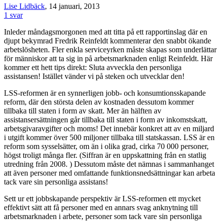
Lise Lidbäck
, 14 januari, 2013
1 svar
Inleder måndagsmorgonen med att titta på ett rapportinslag där en
djupt bekymrad Fredrik Reinfeldt kommenterar den snabbt ökande
arbetslösheten. Fler enkla serviceyrken måste skapas som underlättar
för människor att ta sig in på arbetsmarknaden enligt Reinfeldt. Här
kommer ett hett tips direkt: Sluta avveckla den personliga
assistansen! Istället vänder vi på steken och utvecklar den!
LSS-reformen är en synnerligen jobb- och konsumtionsskapande
reform, där den största delen av kostnaden dessutom kommer
tillbaka till staten i form av skatt. Mer än hälften av
assistansersättningen går tillbaka till staten i form av inkomstskatt,
arbetsgivaravgifter och moms! Det innebär konkret att av en miljard
i utgift kommer över 500 miljoner tillbaka till statskassan. LSS är en
reform som sysselsätter, om än i olika grad, cirka 70 000 personer,
högst troligt många fler. (Siffran är en uppskattning från en statlig
utredning från 2008. ) Dessutom måste det nämnas i sammanhanget
att även personer med omfattande funktionsnedsättningar kan arbeta
tack vare sin personliga assistans!
Sett ur ett jobbskapande perspektiv är LSS-reformen ett mycket
effektivt sätt att få personer med en annars svag anknytning till
arbetsmarknaden i arbete, personer som tack vare sin personliga