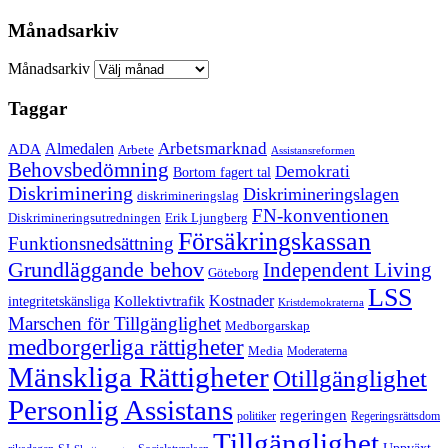
Månadsarkiv
Månadsarkiv
Taggar
Arbetsmarknad
ADA
Almedalen
Arbete
Assistansreformen
Behovsbedömning
Demokrati
Bortom fagert tal
Diskriminering
Diskrimineringslagen
diskrimineringslag
FN-konventionen
Diskrimineringsutredningen
Erik Ljungberg
Försäkringskassan
Funktionsnedsättning
Grundläggande behov
Independent Living
Göteborg
LSS
Kollektivtrafik
Kostnader
integritetskänsliga
Kristdemokraterna
Marschen för Tillgänglighet
Medborgarskap
medborgerliga rättigheter
Media
Moderaterna
Mänskliga Rättigheter
Otillgänglighet
Personlig Assistans
regeringen
politiker
Regeringsrättsdom
Tillgänglighet
Uppväxt