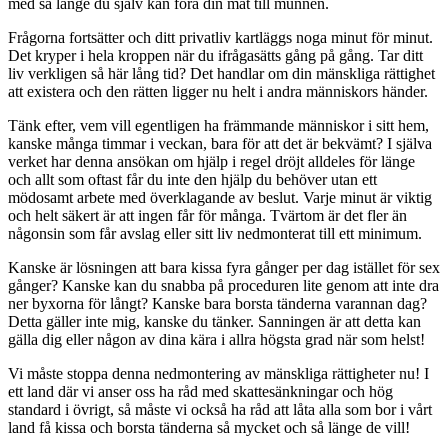
med så länge du själv kan föra din mat till munnen.
Frågorna fortsätter och ditt privatliv kartläggs noga minut för minut.
Det kryper i hela kroppen när du ifrågasätts gång på gång. Tar ditt
liv verkligen så här lång tid? Det handlar om din mänskliga rättighet
att existera och den rätten ligger nu helt i andra människors händer.
Tänk efter, vem vill egentligen ha främmande människor i sitt hem,
kanske många timmar i veckan, bara för att det är bekvämt? I själva
verket har denna ansökan om hjälp i regel dröjt alldeles för länge
och allt som oftast får du inte den hjälp du behöver utan ett
mödosamt arbete med överklagande av beslut. Varje minut är viktig
och helt säkert är att ingen får för många. Tvärtom är det fler än
någonsin som får avslag eller sitt liv nedmonterat till ett minimum.
Kanske är lösningen att bara kissa fyra gånger per dag istället för sex
gånger? Kanske kan du snabba på proceduren lite genom att inte dra
ner byxorna för långt? Kanske bara borsta tänderna varannan dag?
Detta gäller inte mig, kanske du tänker. Sanningen är att detta kan
gälla dig eller någon av dina kära i allra högsta grad när som helst!
Vi måste stoppa denna nedmontering av mänskliga rättigheter nu! I
ett land där vi anser oss ha råd med skattesänkningar och hög
standard i övrigt, så måste vi också ha råd att låta alla som bor i vårt
land få kissa och borsta tänderna så mycket och så länge de vill!