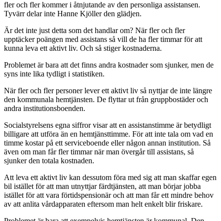
fler och fler kommer i åtnjutande av den personliga assistansen.
Tyvärr delar inte Hanne Kjöller den glädjen.
Är det inte just detta som det handlar om? När fler och fler
upptäcker poängen med assistans så vill de ha fler timmar för att
kunna leva ett aktivt liv. Och så stiger kostnaderna.
Problemet är bara att det finns andra kostnader som sjunker, men de
syns inte lika tydligt i statistiken.
När fler och fler personer lever ett aktivt liv så nyttjar de inte längre
den kommunala hemtjänsten. De flyttar ut från gruppbostäder och
andra institutionsboenden.
Socialstyrelsens egna siffror visar att en assistanstimme är betydligt
billigare att utföra än en hemtjänsttimme. För att inte tala om vad en
timme kostar på ett serviceboende eller någon annan institution. Så
även om man får fler timmar när man övergår till assistans, så
sjunker den totala kostnaden.
Att leva ett aktivt liv kan dessutom föra med sig att man skaffar egen
bil istället för att man utnyttjar färdtjänsten, att man börjar jobba
istället för att vara förtidspensionär och att man får ett mindre behov
av att anlita vårdapparaten eftersom man helt enkelt blir friskare.
Problemet är bara att exempelvis hemtjänsten är kommunal. Den