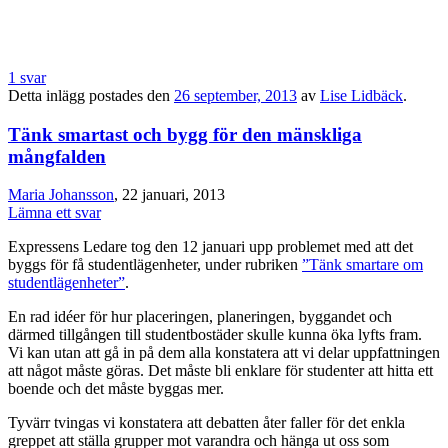
1 svar
Detta inlägg postades den
26 september, 2013
av
Lise Lidbäck
.
Tänk smartast och bygg för den mänskliga
mångfalden
Maria Johansson
, 22 januari, 2013
Lämna ett svar
Expressens Ledare tog den 12 januari upp problemet med att det
byggs för få studentlägenheter, under rubriken
”Tänk smartare om
studentlägenheter”
.
En rad idéer för hur placeringen, planeringen, byggandet och
därmed tillgången till studentbostäder skulle kunna öka lyfts fram.
Vi kan utan att gå in på dem alla konstatera att vi delar uppfattningen
att något måste göras. Det måste bli enklare för studenter att hitta ett
boende och det måste byggas mer.
Tyvärr tvingas vi konstatera att debatten åter faller för det enkla
greppet att ställa grupper mot varandra och hänga ut oss som