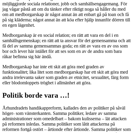
möjliggjorde sociala relationer, jobb och samhällsengagemang. För
jag vågar påstå att om du tänker efter riktigt noga så håller du med
om att medborgarskap är något annat än att enbart gå på toan och få
på sig kläderna; något annat än att köa efter hjälp innanför dörren till
en egen lägenhet.
Medborgarskap är en social relation; en rätt att vara en del i en
samhällsgemenskap; en rätt att ta ansvar för det gemensamma och att
få del av samma gemensammas goda; en rätt av vara en av oss som
bor och lever här istället för att ses som en av de andra som bara
råkar befinna sig här ändå.
Medborgarskap har inte ett skit att göra med graden av
funktionalitet; lika litet som medborgarskap har ett skit att göra med
andra irrelevanta saker som graden av etnicitet, sexualitet, färg form
eller blodomloppets tröghet i allmänhet att göra.
Politik borde vara …!
Århundradets handikappreform, kallades den av politiker på såväl
höger- som vänsterkanten. Samma politiker, ledare av samma
administrationer som omedelbart – bakom kulisserna – lät attacken
på reformen inledas. Samma politiker som låtit attackerna på
reformen fortgå ostört – årtionde efter årtionde. Samma politiker som