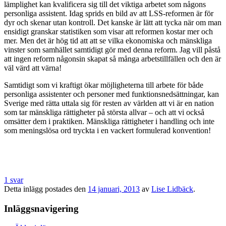
lämplighet kan kvalificera sig till det viktiga arbetet som någons
personliga assistent. Idag sprids en bild av att LSS-reformen är för
dyr och skenar utan kontroll. Det kanske är lätt att tycka när om man
ensidigt granskar statistiken som visar att reformen kostar mer och
mer. Men det är hög tid att att se vilka ekonomiska och mänskliga
vinster som samhället samtidigt gör med denna reform. Jag vill påstå
att ingen reform någonsin skapat så många arbetstillfällen och den är
väl värd att värna!
Samtidigt som vi kraftigt ökar möjligheterna till arbete för både
personliga assistenter och personer med funktionsnedsättningar, kan
Sverige med rätta uttala sig för resten av världen att vi är en nation
som tar mänskliga rättigheter på största allvar – och att vi också
omsätter dem i praktiken. Mänskliga rättigheter i handling och inte
som meningslösa ord tryckta i en vackert formulerad konvention!
1 svar
Detta inlägg postades den
14 januari, 2013
av
Lise Lidbäck
.
Inläggsnavigering