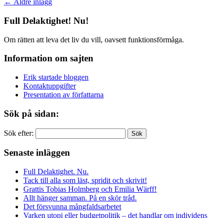
←
Äldre inlägg
Full Delaktighet! Nu!
Om rätten att leva det liv du vill, oavsett funktionsförmåga.
Information om sajten
Erik startade bloggen
Kontaktuppgifter
Presentation av författarna
Sök på sidan:
Sök efter:
Senaste inläggen
Full Delaktighet. Nu.
Tack till alla som läst, spridit och skrivit!
Grattis Tobias Holmberg och Emilia Wärff!
Allt hänger samman. På en skör tråd.
Det försvunna mångfaldsarbetet
Varken utopi eller budgetpolitik – det handlar om individens