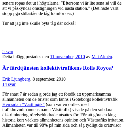
senare ropas det ut i högtalarna: ”Eftersom vi är lite sena så vill de
att vi påskyndar omstigningen vid nästa station.” (Det hade varit
stopp pga stillastående tåg framför oss.)
Tur att jag inte skulle byta tåg där också!
5 svar
Detta inlägg postades den
11 november, 2010
av
Mai Almén
.
Är färdtjänsten kollektivtrafikens Rolls Royce?
Erik Ljungberg
, 8 september, 2010
14 svar
För snart 7 år sedan gjorde jag ett försök att uppmärksamma
allmänheten om de brister som fanns i Göteborgs kollektivtrafik.
Hemsidan ”Västtragik”
(som var en ordlek med
trafikhuvudmannens namn Västtrafik) visade på den solklara
diskriminering rörelsehindrade utsattes för. För att göra en lång
historia kort väcktes allmänhetens opinion och Västtrafiks irritation.
Allmänheten var till 98% på min sida och såg tydligt de orättvisor