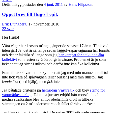
Detta inlägg postades den
4 juni, 2011
av
Hans Filipsson
.
Öppet brev till Hugo Lepik
Erik Ljungberg
, 17 november, 2010
22 svar
Hej Hugo!
Våra vägar har korsats många gånger de senaste 17 åren. Tänk vad
tiden går! Ja, det är så länge sedan låggolvsspårvagnarna har funnits
och det är faktiskt så länge som jag
har kämpat för att kunna åka
kollektivt
som resten av Göteborgs invånare. Problemet är ju som
bekant att jag sitter i rullstol och därför inte kan åka kollektivt.
Fram till 2006 var mitt bekymmer att jag med min manuella rullstol
inte fick vara på spårvagnen (eller bussen) med min rullstol. Jag
kunde
åka (med hjälp), men
fick
inte.
Jag påtalade bristerna på
hemsidan Västtragik
och blev
stämd för
varumärkesintrång
. Då mina jurister erbjöd hårt motstånd och
medias strålkastare blev alltför obehagliga drog ni tillbaka
stämningen ca 2 månader senare och fallet förblev oprövat.
Jag blev sämre, fick elrullstol. De sedan 2001 utlovade ramperna