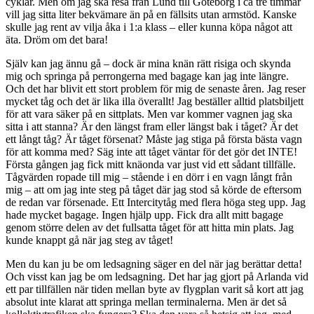
cyklar. Men om jag ska resa från Lund till Göteborg i ca tre timmar
vill jag sitta liter bekvämare än på en fällsits utan armstöd. Kanske
skulle jag rent av vilja åka i 1:a klass – eller kunna köpa något att
äta. Dröm om det bara!
Själv kan jag ännu gå – dock är mina knän rätt risiga och skynda
mig och springa på perrongerna med bagage kan jag inte längre.
Och det har blivit ett stort problem för mig de senaste åren. Jag reser
mycket tåg och det är lika illa överallt! Jag beställer alltid platsbiljett
för att vara säker på en sittplats. Men var kommer vagnen jag ska
sitta i att stanna? Är den längst fram eller längst bak i tåget? Är det
ett långt tåg? Är tåget försenat? Måste jag stiga på första bästa vagn
för att komma med? Säg inte att tåget väntar för det gör det INTE!
Första gången jag fick mitt knäonda var just vid ett sådant tillfälle.
Tågvärden ropade till mig – stående i en dörr i en vagn långt från
mig – att om jag inte steg på tåget där jag stod så körde de eftersom
de redan var försenade. Ett Intercitytåg med flera höga steg upp. Jag
hade mycket bagage. Ingen hjälp upp. Fick dra allt mitt bagage
genom större delen av det fullsatta tåget för att hitta min plats. Jag
kunde knappt gå när jag steg av tåget!
Men du kan ju be om ledsagning säger en del när jag berättar detta!
Och visst kan jag be om ledsagning. Det har jag gjort på Arlanda vid
ett par tillfällen när tiden mellan byte av flygplan varit så kort att jag
absolut inte klarat att springa mellan terminalerna. Men är det så