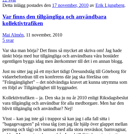
Detta inlägg postades den
17 november, 2010
av
Erik Ljungberg
.
Var finns den tillgängliga och användbara
kollektivtrafiken
Mai Almén
, 11 november, 2010
5 svar
Var ska man börja? Det finns så mycket att skriva om! Jag hade
tänkt börja med hur tillgängliga och användbara våra bostäder
egentligen byggs idag men återkommer till det i en annan blogg.
Just nu sitter jag på ett mycket tidigt Öresundståg till Göteborg för
vidarebefordran till en konferens där jag ska föreläsa om
”Frångänglighet” – det nödvändiga kravet att kunna utrymma som
en följd av Tillgänglighet till byggnader.
Kollektivtrafiken – ja. Den ska ju nu år 2010 enligt Riksdagsbeslut
vara tillgänglig och användbar för alla medborgare. Men har den
blivit tillgänglig och användbar? Nej!
Visst – kan jag inte gå i trappor så kan jag i alla fall sitta i
”bagagevagnen” på vissa tåg (om jag får hjälp över glappet mellan
perrong och tåg) och samsas med alla stora resväskor, barnvagnar,