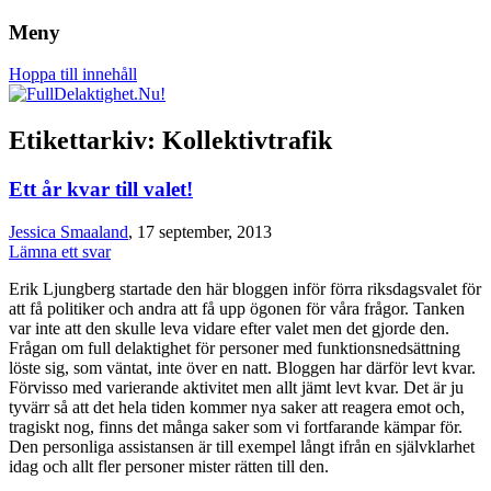
Meny
Om rätten att leva det liv du vill, oavsett
FullDelaktighet.Nu!
Hoppa till innehåll
funktionsförmåga.
Etikettarkiv:
Kollektivtrafik
Ett år kvar till valet!
Jessica Smaaland
, 17 september, 2013
Lämna ett svar
Erik Ljungberg startade den här bloggen inför förra riksdagsvalet för
att få politiker och andra att få upp ögonen för våra frågor. Tanken
var inte att den skulle leva vidare efter valet men det gjorde den.
Frågan om full delaktighet för personer med funktionsnedsättning
löste sig, som väntat, inte över en natt. Bloggen har därför levt kvar.
Förvisso med varierande aktivitet men allt jämt levt kvar. Det är ju
tyvärr så att det hela tiden kommer nya saker att reagera emot och,
tragiskt nog, finns det många saker som vi fortfarande kämpar för.
Den personliga assistansen är till exempel långt ifrån en självklarhet
idag och allt fler personer mister rätten till den.