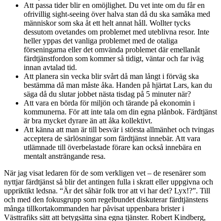
Att passa tider blir en omöjlighet. Du vet inte om du får en
ofrivillig sight-seeing över halva stan då du ska samåka med
människor som ska åt ett helt annat håll. Wollter tycks
dessutom ovetandes om problemet med uteblivna resor. Inte
heller yppas det vanliga problemet med de otaliga
förseningarna eller det omvända problemet där emellanåt
färdtjänstfordon som kommer så tidigt, väntar och far iväg
innan avtalad tid.
Att planera sin vecka blir svårt då man långt i förväg ska
bestämma då man måste åka. Handen på hjärtat Lars, kan du
säga då du slutar jobbet nästa tisdag på 5 minuter när?
Att vara en börda för miljön och tärande på ekonomin i
kommunerna. För att inte tala om din egna plånbok. Färdtjänst
är bra mycket dyrare än att åka kollektivt.
Att känna att man är till besvär i största allmänhet och tvingas
acceptera de särlösningar som färdtjänst innebär. Att vara
utlämnade till överbelastade förare kan också innebära en
mentalt ansträngande resa.
När jag visat ledaren för de som verkligen vet – de resenärer som
nyttjar färdtjänst så blir det antingen fulla i skratt eller uppgivna och
uppriktikt ledsna. “Är det såhär folk tror att vi har det? Lyx!?”. Till
och med den fokusgrupp som regelbundet diskuterar färdtjänstens
många tillkortakommanden har påvisat uppenbara brister i
Västtrafiks sätt att betygsätta sina egna tjänster. Robert Kindberg,