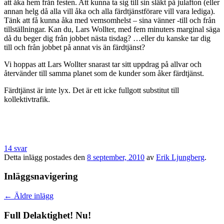
att åka hem från festen. Att kunna ta sig till sin släkt på julafton (eller
annan helg då alla vill åka och alla färdtjänstförare vill vara lediga).
Tänk att få kunna åka med vemsomhelst – sina vänner -till och från
tillställningar. Kan du, Lars Wollter, med fem minuters marginal säga
då du beger dig från jobbet nästa tisdag? …eller du kanske tar dig
till och från jobbet på annat vis än färdtjänst?
Vi hoppas att Lars Wollter snarast tar sitt uppdrag på allvar och
återvänder till samma planet som de kunder som åker färdtjänst.
Färdtjänst är inte lyx. Det är ett icke fullgott substitut till
kollektivtrafik.
14 svar
Detta inlägg postades den
8 september, 2010
av
Erik Ljungberg
.
Inläggsnavigering
←
Äldre inlägg
Full Delaktighet! Nu!