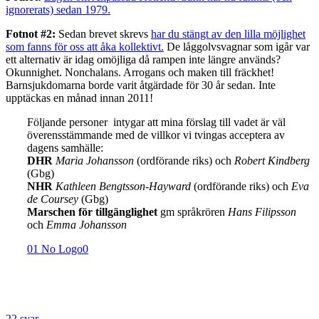
ignorerats) sedan 1979.
Fotnot #2:
Sedan brevet skrevs
har du stängt av den lilla möjlighet
som fanns för oss att åka kollektivt.
De låggolvsvagnar som igår var
ett alternativ är idag omöjliga då rampen inte längre används?
Okunnighet. Nonchalans. Arrogans och maken till fräckhet!
Barnsjukdomarna borde varit åtgärdade för 30 år sedan. Inte
upptäckas en månad innan 2011!
Följande personer intygar att mina förslag till vadet är väl
överensstämmande med de villkor vi tvingas acceptera av
dagens samhälle:
DHR
Maria Johansson
(ordförande riks) och
Robert Kindberg
(Gbg)
NHR
Kathleen Bengtsson-Hayward
(ordförande riks) och
Eva
de Coursey
(Gbg)
Marschen för tillgänglighet
gm språkrören
Hans Filipsson
och
Emma Johansson
01 No Logo0
22 svar