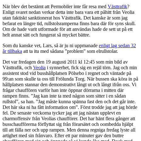
När blev det bestämt att Permobiler inte får resa med
Västtrafik
?
Enligt svaret nedan verkar detta inte bara vara ett påhitt från Veolia
utan faktiskt sanktionerat hos Västtrafik. Det kanske är som jag
befarat en längre tid, rullstolsramperna finns bara där för syns skull.
Om de hade varit utformade för att användas hade de sett ut på ett
helt annat sätt och fungerat så mycket bättre.
Som du kanske vet, Lars, så är ju ni uppmanade
enligt lag sedan 32
år tillbaka
att ta itu med sådana ”problem” som elrullstolar.
Det var fredagen den 19 augusti 2011 kl 12:45 som min bild av
Västtrafik, och
Veolia
i synnerhet, fick sig en rejäl törn. Jag och min
assistent stod vid busshållplatsen Pölsebo i regnet och väntade på
99:an som skulle ta oss till Frölunda Torg. När bussen ska köra in på
hållplatsen stannar den demonstrativt långt ut och långt ifrån oss. Vi
frågar chauffören varför han inte öppnar dörrarna i mitten där
rampen finns. ”Jag kan inte ta med någon som sitter i en sådan
rullstol”, sa han. ”Jag måste kunna spänna fast den och det går inte.
Det här ska ni ha fått information om”. Först trodde jag att jag hörde
fel. De senaste veckorna tycker jag att jag nästan upplevt en
charmoffensiv från Veolias chaufförer. Det har hänt flera gånger att
busschaufförerna förflyttat sig från förarsätet och oombedda hjälpt
till att fälla ner och upp rampen. Men denna regniga fredag lyste all
artighet med sin frånvaro. Efter ett par minuter gav den buttre