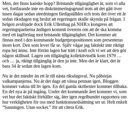
Men, det finns kanske hopp? Bristande tillgänglighet är, som vi alla
vet, fortfarande inte en diskrimineringsgrund trots att det gått över
tusen dagar sedan utredningen färdigställdes och trots det över ett år
sedan riksdagen tog beslut att regeringen skulle skynda på frågan. I
helgen avslöjade dock Erik Ullenhag på NHR:s kongress att
regeringspartierna äntligen kommit överens om att de ska komma
med ett lagförslag mot bristande tillgänglighet. Det kommer att
finnas med i den kommande budgetpropositionen som presenteras
inom kort. Den som lever får se. Själv vågar jag faktiskt inte riktigt
ropa hej ännu. Inte förrän lagen har trätt i kraft och vi ser att den gör
någon skillnad. Lagen om tillgänglig kollektivtrafik kom 1979 …
och … ja, riktigt tillgänglig är den ju inte. Men det är klart, det är
bara 34 år sedan den lagen kom.
Nu är det mindre än ett år till nästa riksdagsval. Nu påbörjas
valkampanjerna. Nu är det dags att vässa pennan igen. Bloggen
kommer vakna till liv igen. En del gamla skribenter kommer tillbaka.
En del nya är på ingång. Under det kommande året kommer vi, som
vet hur det faktiskt förhåller sig, åter igen regelbundet rapportera om
hur verkligheten för oss med funktionsnedsättning ser ut. Helt enkelt
”Sanningen. Utan socker.” för att citera Erik.