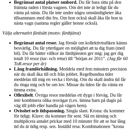
Begränsat antal platser ombord.
Du får bara sitta på den
främsta raden i första vagnen. Om det inte är ledigt får du
vänta på nästa. Du får inte under några omständigheter åka
tillsammans med din fru. Om hon också skall åka får hon ta
nästa vagn (samma regler gäller henne också).
Välja alternativt färdsätt (motsv. färdtjänst)
Begränsat antal resor.
Jag förstår om kollektivtrafiken känns
besvärlig. Du får ytterligare en möjlighet att ta dig fram (med
bil). Du får bättre villkor än färdtjänsten ger mig: jag ger dig
totalt 10 resor (tur- och retur) till ”början av 2011”.
(Jag får 60
ToR-resor per år)
Lång framförhållning.
Meddela med fem minuters precision
när du skall åka till och från jobbet. Regelbundna tider
meddelas till mig en vecka i förväg. Om du skall ändra tid får
du ringa mig och be om lov. Missar du tiden får du vänta en
timma extra.
Oflexibelt
. Övriga resor meddelas ett dygn i förväg. Du får
inte
kombinera olika resvägar (t.ex. lämna barn på dagis på
väg till jobb eller handla på vägen hem).
Ovisshet och tidspassning.
Singla slant. Krona: du kommer
för tidigt. Klave: du kommer för sent. Slå en tärning och
multiplicera antalet prickar med 10 minuter för att se hur lång
tid du är tidig resp. sen. Inställd resa: Kombinationen ”krona