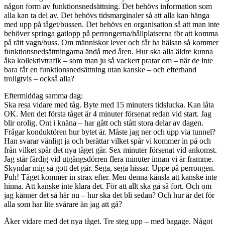
någon form av funktionsnedsättning. Det behövs information som
alla kan ta del av. Det behövs tidsmarginaler så att alla kan hänga
med upp på tåget/bussen. Det behövs en organisation så att man inte
behöver springa gatlopp på perrongerna/hållplatserna för att komma
på rätt vagn/buss. Om människor lever och får ha hälsan så kommer
funktionsnedsättningarna ändå med åren. Hur ska alla äldre kunna
åka kollektivtrafik – som man ju så vackert pratar om – när de inte
bara får en funktionsnedsättning utan kanske – och efterhand
troligtvis – också alla?
Eftermiddag samma dag:
Ska resa vidare med tåg. Byte med 15 minuters tidslucka. Kan låta
OK. Men det första tåget är 4 minuter försenat redan vid start. Jag
blir orolig. Ont i knäna – har gått och stått stora delar av dagen.
Frågar konduktören hur bytet är. Måste jag ner och upp via tunnel?
Han svarar vänligt ja och berättar vilket spår vi kommer in på och
från vilket spår det nya tåget går. Sex minuter försenat vid ankomst.
Jag står färdig vid utgångsdörren flera minuter innan vi är framme.
Skyndar mig så gott det går. Sega, sega hissar. Uppe på perrongen.
Puh! Tåget kommer in strax efter. Men denna känsla att kanske inte
hinna. Att kanske inte klara det. För att allt ska gå så fort. Och om
jag känner det så här nu – hur ska det bli sedan? Och hur är det för
alla som har lite svårare än jag att gå?
Åker vidare med det nya tåget. Tre steg upp – med bagage. Något