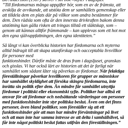
”Till fördomarnas många uppgifter hör, som en av de främsta, att
avskilja de avvikande, att utstöta dem ur samhällets gemenskap eller
att tilldela dem en plats där på villkor som andra bestämmer för
dem. Den rädsla som ofta är den innersta drivkraften bakom denna
utstötning kan gälla risken att tvingas tillstå ett släktskap, som –
genom att kännas alltför främmande – kan upplevas som ett hot mot
den egna självuppfattningen, den egna identiteten.”
Så långt vi kan överblicka historien har fördomarna och myterna
alltid bidragit till att skapa utanförskap och oacceptabla livsvillkor
för personer med
funktionshinder. Därför måste de
dras fram i dagsljuset, granskas
och gisslas. Vi har också lärt av historien att det är farligt när
samhället som sådant låter sig påverkas av fördomar.
När felaktiga
föreställningar påverkar ivsvillkoren för grupper av människor
har samhället skyldighet att försöka skingra fördomarna, inte
inrätta sin politik efter dem. Än mindre får samhället utnyttja
fördomar i politiskt eller ekonomiskt syfte. Politiker har alltså ett
ansvar för att fördomar och nedsättande värderingar om personer
med funktionshinder inte styr politiska beslut. Även om det finns
personer, även bland politiker, som föreställer sig att ett
funktionshinder gör att man har mindre förväntningar på livet
och att man inte har samma intresse av att delta i samhällslivet, så
får inte något politiskt beslut fattas utifrån den föreställningen.”