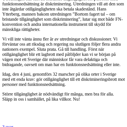
funktionsnedsättning är diskriminering. Utredningen vill att den som
inte åtgärdar otillgängligheten ska betala skadestånd. Hans
Ytterberg, mannen bakom utredningen ”Bortom fagert tal – om
bristande tillgänglighet som diskriminering”, lutar sig mot både FN-
konvention och andra internationella instrument till skydd för
mänskliga rättigheter.
Vi vill inte vänta ännu fler år av utredningar och diskussioner. Vi
förväntar oss att riksdag och regering nu slutligen följer flera andra
nationers exempel. Sluta prata. Gå till handling. Först när
otillgänglighet blir ett lagbrott med påföljder kan vi se början på
vägen mot ett Sverige där människor får vara delaktiga och
bidragande, oavsett om man har en funktionsnedsättning eller inte.
Idag, den 4 juni, genomförs 32 marscher på olika orter i Sverige
med ett enda krav: gör otillgänglighet till ett diskrimineringsbrott mot
personer med funktionsnedsättning.
Större tillgänglighet är nödvändigt för många, men bra för alla.
Släpp in oss i samhället, på lika villkor. Nu!
3 svar