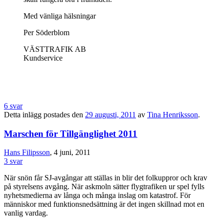
Med vänliga hälsningar
Per Söderblom
VÄSTTRAFIK AB
Kundservice
6 svar
Detta inlägg postades den
29 augusti, 2011
av
Tina Henriksson
.
Marschen för Tillgänglighet 2011
Hans Filipsson
, 4 juni, 2011
3 svar
När snön får SJ-avgångar att ställas in blir det folkuppror och krav
på styrelsens avgång. När askmoln sätter flygtrafiken ur spel fylls
nyhetsmedierna av långa och många inslag om katastrof. För
människor med funktionsnedsättning är det ingen skillnad mot en
vanlig vardag.