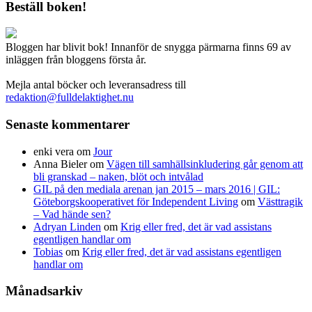
Beställ boken!
Bloggen har blivit bok! Innanför de snygga pärmarna finns 69 av
inläggen från bloggens första år.
Mejla antal böcker och leveransadress till
redaktion@fulldelaktighet.nu
Senaste kommentarer
enki vera
om
Jour
Anna Bieler
om
Vägen till samhällsinkludering går genom att
bli granskad – naken, blöt och intvålad
GIL på den mediala arenan jan 2015 – mars 2016 | GIL:
Göteborgskooperativet för Independent Living
om
Västtragik
– Vad hände sen?
Adryan Linden
om
Krig eller fred, det är vad assistans
egentligen handlar om
Tobias
om
Krig eller fred, det är vad assistans egentligen
handlar om
Månadsarkiv