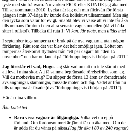
lyste med sin frånvaro. Nu varken FICK eller KUNDE jag åka med.
Till sensommaren 2010. Lycka när jag och min flickvän för första
gången i mitt 37-åriga liv kunde åka kollektivt tillsammans! Men säg
den lycka som varar för evigt. Snabbt blev vi varse att vi inte får åka
tillsammans förutom i den allra senaste vagnsmodellen (då vi båda
sitter i rullstol). Tillbaka till ruta 1: Vi
kan
,
får plats
, men
tillåts inte
!
I september togs ramperna ur bruk på de nya vagnarna utan någon
förklaring. Rätt som det var blev det helt omöjligt igen. Löftet om
rampernas återkomst flyttades från ”ett par dagar” till ”den 15
november” och har nu landat på ”förhoppningsvis i början på 2011”.
Jag föreslår ett vad, Hugo.
Jag slår vad om att du inte står ut med
att leva i mina skor. Att få samma begränsade rörelsefrihet som jag.
Vill du motbevisa mig? Du slipper de första 13 åren av förnedrande
avslängningar, stämningar, missade möten och tåg. Vadet är från nu
tills ramperna är fixade (dvs ”förhoppningsvis i början på 2011”).
Här är dina villkor:
Åka kollektivt
Bara vissa vagnar är tillgängliga.
Vilka vet du ej på
förhand. Om fordonsnumret är jämnt får du åka med. Om de
är udda får du vänta på nästa.
(Jag får åka i 80 av 240 vagnar)