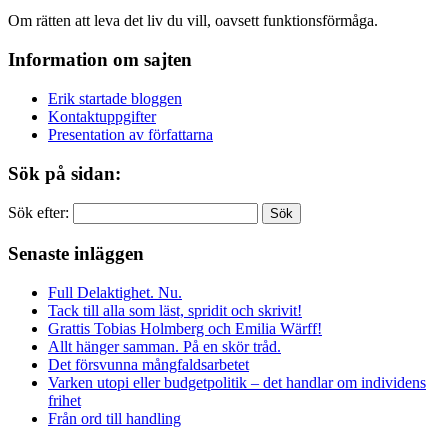
Om rätten att leva det liv du vill, oavsett funktionsförmåga.
Information om sajten
Erik startade bloggen
Kontaktuppgifter
Presentation av författarna
Sök på sidan:
Sök efter:
Senaste inläggen
Full Delaktighet. Nu.
Tack till alla som läst, spridit och skrivit!
Grattis Tobias Holmberg och Emilia Wärff!
Allt hänger samman. På en skör tråd.
Det försvunna mångfaldsarbetet
Varken utopi eller budgetpolitik – det handlar om individens
frihet
Från ord till handling