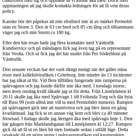
chauffören med sig och öppnade så vi kunde åka med. Dock med
uppmaningen att jag skulle kontakta ledningen för att få veta deras
policy.
Kanske bör det påpekas att min elrullstol inte är av märket Permobil
utan en Storm 3. Den är 63 cm bred och 85 cm lång och tillsammans
väger jag och min Storm ca 180 kg.
Efter den här resan hade jag flera kontakter med Västtrafik
Kundservice och på måndagen fick jag även tag på en representant
från Veolia. Och så fick jag det här mailet från Per Söderblom på
Västtrafik.
Den senaste veckan har det varit riktigt motigt när det gäller mina
resor med kollektivtrafiken i Göteborg. Inte mindre än 13 incidenter
har jag råkat ut för. Vid flera tillfällen fungerade inte ramperna på
spårvagnen och jag kunde därför inte åka med. I torsdags morse,
men även onsdag kväll råkade jag ut för detta. Från Linnéplatsen kl
20:11 skulle jag åka med Spårvagn 1 till Frölunda Torg och där byta
till Buss 99 (som alltså inte vill ta med Permobiler numera). Rampen
på spårvagnen gick inte att manövrera och jag blev ännu en gång
kvarlämnad. Jag fick ta en annan väg hem och blev ca 40 minuter
försenad. I tisdags skulle jag återigen åka med spårvagn linje 1. Den
här gången från Marklandsgatan till Linnéplatsen kl 12:27. Rampen
gick då att få ut en liten bit men fastnade sedan i utfällt läge. Detta
orsakade då ett större stopp i spårvagnstrafiken vid knutpunkten