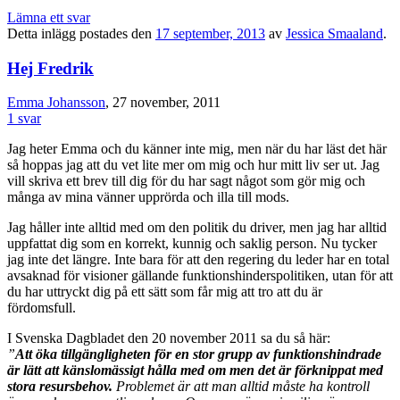
Lämna ett svar
Detta inlägg postades den
17 september, 2013
av
Jessica Smaaland
.
Hej Fredrik
Emma Johansson
, 27 november, 2011
1 svar
Jag heter Emma och du känner inte mig, men när du har läst det här
så hoppas jag att du vet lite mer om mig och hur mitt liv ser ut. Jag
vill skriva ett brev till dig för du har sagt något som gör mig och
många av mina vänner upprörda och illa till mods.
Jag håller inte alltid med om den politik du driver, men jag har alltid
uppfattat dig som en korrekt, kunnig och saklig person. Nu tycker
jag inte det längre. Inte bara för att den regering du leder har en total
avsaknad för visioner gällande funktionshinderspolitiken, utan för att
du har uttryckt dig på ett sätt som får mig att tro att du är
fördomsfull.
I Svenska Dagbladet den 20 november 2011 sa du så här:
”
Att öka tillgängligheten för en stor grupp av funktionshindrade
är lätt att känslomässigt hålla med om men det är förknippat med
stora resursbehov.
Problemet är att man alltid måste ha kontroll