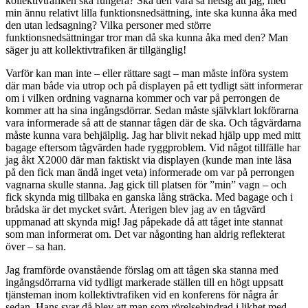
kollektivtrafiken ska fungera? Ska den vara så hetsig att jag, med
min ännu relativt lilla funktionsnedsättning, inte ska kunna åka med
den utan ledsagning? Vilka personer med större
funktionsnedsättningar tror man då ska kunna åka med den? Man
säger ju att kollektivtrafiken är tillgänglig!
Varför kan man inte – eller rättare sagt – man måste införa system
där man både via utrop och på displayen på ett tydligt sätt informerar
om i vilken ordning vagnarna kommer och var på perrongen de
kommer att ha sina ingångsdörrar. Sedan måste självklart lokförarna
vara informerade så att de stannar tågen där de ska. Och tågvärdarna
måste kunna vara behjälplig. Jag har blivit nekad hjälp upp med mitt
bagage eftersom tågvärden hade ryggproblem. Vid något tillfälle har
jag åkt X2000 där man faktiskt via displayen (kunde man inte läsa
på den fick man ändå inget veta) informerade om var på perrongen
vagnarna skulle stanna. Jag gick till platsen för ”min” vagn – och
fick skynda mig tillbaka en ganska lång sträcka. Med bagage och i
brådska är det mycket svårt. Återigen blev jag av en tågvärd
uppmanad att skynda mig! Jag påpekade då att tåget inte stannat
som man informerat om. Det var någonting han aldrig reflekterat
över – sa han.
Jag framförde ovanstående förslag om att tågen ska stanna med
ingångsdörrarna vid tydligt markerade ställen till en högt uppsatt
tjänsteman inom kollektivtrafiken vid en konferens för några år
sedan. Hans svar då blev att man som rörelsehindrad i likhet med