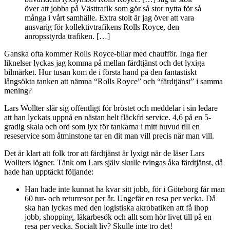
över att jobba på Västtrafik som gör så stor nytta för så
många i vårt samhälle. Extra stolt är jag över att vara
ansvarig för kollektivtrafikens Rolls Royce, den
anropsstyrda trafiken. […]
Ganska ofta kommer Rolls Royce-bilar med chaufför. Inga fler
liknelser lyckas jag komma på mellan färdtjänst och det lyxiga
bilmärket. Hur tusan kom de i första hand på den fantastiskt
långsökta tanken att nämna “Rolls Royce” och “färdtjänst” i samma
mening?
Lars Wollter slår sig offentligt för bröstet och meddelar i sin ledare
att han lyckats uppnå en nästan helt fläckfri service. 4,6 på en 5-
gradig skala och ord som lyx för tankarna i mitt huvud till en
reseservice som åtminstone tar en dit man vill precis när man vill.
Det är klart att folk tror att färdtjänst är lyxigt när de läser Lars
Wollters lögner. Tänk om Lars själv skulle tvingas åka färdtjänst, då
hade han upptäckt följande:
Han hade inte kunnat ha kvar sitt jobb, för i Göteborg får man
60 tur- och returresor per år. Ungefär en resa per vecka. Då
ska han lyckas med den logistiska akrobatiken att få ihop
jobb, shopping, läkarbesök och allt som hör livet till på en
resa per vecka. Socialt liv? Skulle inte tro det!