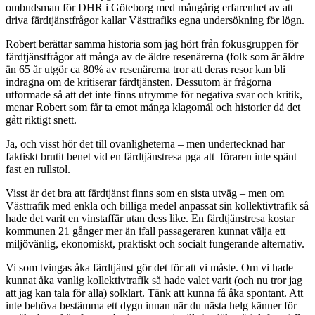
ombudsman för DHR i Göteborg med mångårig erfarenhet av att
driva färdtjänstfrågor kallar Västtrafiks egna undersökning för lögn.
Robert berättar samma historia som jag hört från fokusgruppen för
färdtjänstfrågor att många av de äldre resenärerna (folk som är äldre
än 65 år utgör ca 80% av resenärerna tror att deras resor kan bli
indragna om de kritiserar färdtjänsten. Dessutom är frågorna
utformade så att det inte finns utrymme för negativa svar och kritik,
menar Robert som får ta emot många klagomål och historier då det
gått riktigt snett.
Ja, och visst hör det till ovanligheterna – men undertecknad har
faktiskt brutit benet vid en färdtjänstresa pga att föraren inte spänt
fast en rullstol.
Visst är det bra att färdtjänst finns som en sista utväg – men om
Västtrafik med enkla och billiga medel anpassat sin kollektivtrafik så
hade det varit en vinstaffär utan dess like. En färdtjänstresa kostar
kommunen 21 gånger mer än ifall passageraren kunnat välja ett
miljövänlig, ekonomiskt, praktiskt och socialt fungerande alternativ.
Vi som tvingas åka färdtjänst gör det för att vi måste. Om vi hade
kunnat åka vanlig kollektivtrafik så hade valet varit (och nu tror jag
att jag kan tala för alla) solklart. Tänk att kunna få åka spontant. Att
inte behöva bestämma ett dygn innan när du nästa helg känner för