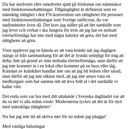
Du har medvetet eller omedvetet spätt på fördomar om människor
med funktionsnedsättningar. Tillgänglighet är definierat som en
mänsklig rättighet i den FN-konvention om rättigheter för personer
med funktionsnedsättningar som Sverige ratificerat, du var
stadsminister även då. Det krav jag ställer på att det samhälle som
jag lever och verkar i ska fungera för trots att jag har en nedsatt
rörelseförmåga har inte med några känslor att göra, det har med
rättigheter att göra.
Visst upplever jag en känsla av att vara kränkt när jag dagligen
stängs ut från sammanhang för att det är fysiskt omöjligt för mig att
delta. Inte på grund av min nedsatta rörelseförmåga, utan därför att
jag inte kommer in i en lokal eller kommer på en buss eller tåg.
Känslan av kränkthet handlar inte om att jag bli ledsen eller sårad,
utan därför att jag inte räknas med, att jag inte anses vara en
medborgare som har samma rätt att leva fullt ut i det samhälle vi
kallar vårt.
Det enda som var bra med ditt uttalande i Svenska dagbladet var att
du sa det vi alla redan visste: Moderaterna tycker att det är för dyrt
med mänskliga rättigheter!
Nu har jag inte tid att skriva mer för nu måste jag plugga!
Med vänliga hälsningar