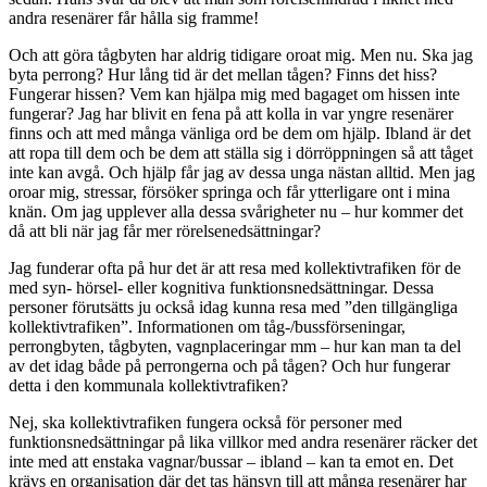
andra resenärer får hålla sig framme!
Och att göra tågbyten har aldrig tidigare oroat mig. Men nu. Ska jag
byta perrong? Hur lång tid är det mellan tågen? Finns det hiss?
Fungerar hissen? Vem kan hjälpa mig med bagaget om hissen inte
fungerar? Jag har blivit en fena på att kolla in var yngre resenärer
finns och att med många vänliga ord be dem om hjälp. Ibland är det
att ropa till dem och be dem att ställa sig i dörröppningen så att tåget
inte kan avgå. Och hjälp får jag av dessa unga nästan alltid. Men jag
oroar mig, stressar, försöker springa och får ytterligare ont i mina
knän. Om jag upplever alla dessa svårigheter nu – hur kommer det
då att bli när jag får mer rörelsenedsättningar?
Jag funderar ofta på hur det är att resa med kollektivtrafiken för de
med syn- hörsel- eller kognitiva funktionsnedsättningar. Dessa
personer förutsätts ju också idag kunna resa med ”den tillgängliga
kollektivtrafiken”. Informationen om tåg-/bussförseningar,
perrongbyten, tågbyten, vagnplaceringar mm – hur kan man ta del
av det idag både på perrongerna och på tågen? Och hur fungerar
detta i den kommunala kollektivtrafiken?
Nej, ska kollektivtrafiken fungera också för personer med
funktionsnedsättningar på lika villkor med andra resenärer räcker det
inte med att enstaka vagnar/bussar – ibland – kan ta emot en. Det
krävs en organisation där det tas hänsyn till att många resenärer har