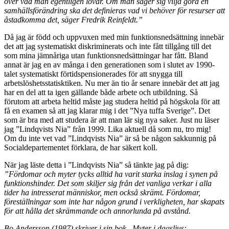
över vad man egentligen lovar. Om man säger sig vilja göra en
samhällsförändring ska det definieras vad vi behöver för resurser att
åstadkomma det, säger Fredrik Reinfeldt.”
Då jag är född och uppvuxen med min funktionsnedsättning innebär
det att jag systematiskt diskriminerats och inte fått tillgång till det
som mina jämnåriga utan funktionsnedsättningar har fått. Bland
annat är jag en av många i den generationen som i slutet av 1990-
talet systematiskt förtidspensionerades för att snygga till
arbetslöshetsstatisktiken. Nu mer än tio år senare innebär det att jag
har en del att ta igen gällande både arbete och utbildning. Så
förutom att arbeta heltid måste jag studera heltid på högskola för att
få en examen så att jag klarar mig i det ”Nya tuffa Sverige”. Det
som är bra med att studera är att man lär sig nya saker. Just nu läser
jag ”Lindqvists Nia” från 1999. Lika aktuell då som nu, tro mig!
Om du inte vet vad ”Lindqvists Nia” är så be någon sakkunnig på
Socialdepartementet förklara, de har säkert koll.
När jag läste detta i ”Lindqvists Nia” så tänkte jag på dig:
”Fördomar och myter tycks alltid ha varit starka inslag i synen på
funktionshinder. Det som skiljer sig från det vanliga verkar i alla
tider ha intresserat människor, men också skrämt. Fördomar,
föreställningar som inte har någon grund i verkligheten, har skapats
för att hålla det skrämmande och annorlunda på avstånd.
Bo Andersson (1987) skriver i sin bok –Myter i dagsljus: