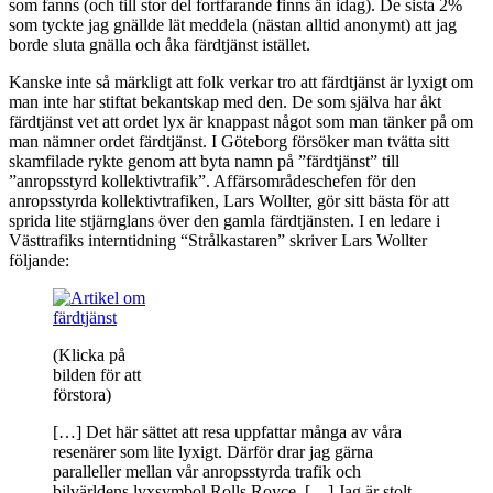
som fanns (och till stor del fortfarande finns än idag). De sista 2%
som tyckte jag gnällde lät meddela (nästan alltid anonymt) att jag
borde sluta gnälla och åka färdtjänst istället.
Kanske inte så märkligt att folk verkar tro att färdtjänst är lyxigt om
man inte har stiftat bekantskap med den. De som själva har åkt
färdtjänst vet att ordet lyx är knappast något som man tänker på om
man nämner ordet färdtjänst. I Göteborg försöker man tvätta sitt
skamfilade rykte genom att byta namn på ”färdtjänst” till
”anropsstyrd kollektivtrafik”. Affärsområdeschefen för den
anropsstyrda kollektivtrafiken, Lars Wollter, gör sitt bästa för att
sprida lite stjärnglans över den gamla färdtjänsten. I en ledare i
Västtrafiks interntidning “Strålkastaren” skriver Lars Wollter
följande:
(Klicka på
bilden för att
förstora)
[…] Det här sättet att resa uppfattar många av våra
resenärer som lite lyxigt. Därför drar jag gärna
paralleller mellan vår anropsstyrda trafik och
bilvärldens lyxsymbol Rolls Royce. […] Jag är stolt