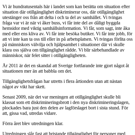
Vi är hundratusentals här i landet som kan berätta om situation efter
situation där otillgänglighet diskriminerar oss, där otillgänglighet
utestänger oss från att delta i och ta del av samhället. Vi tvingas
fråga var vi är när vi åker buss, vi får inte del av dåligt byggda
hemsidor med viktig samhällsinformation. Vi får, som sagt, inte åka
med eller ens kliva av. Vi får inte besöka butiker. Vi får inte jobb, för
att vi inte kan ta oss till eller in på arbetsplatsen. Vi tvingas förlita oss
på människors välvilja och hjälpsamhet i situationer där vi skulle
klara oss själva om tillgänglighet rådde. Vi blir särbehandlade av
människor, när felet sitter i otillgängligheten.
År 2011 är det en skandal att Sverige fortfarande inte gjort något åt
situationen mer än att babbla om det.
Tillgänglighetsfrågan har utretts i flera årtionden utan att nästan
något av vikt har skett.
Senast 2009, när det var meningen att otillgänglighet skulle bli
klassat som ett diskrimineringsbrott i den nya diskrimineringslagen,
plockades bara just den delen av lagförslaget bort i sista stund. För
att, gissa vad, utredas vidare.
Förra året blev utredningen klar.
Utredningen slår fast att bristande tillgänglighet för personer med