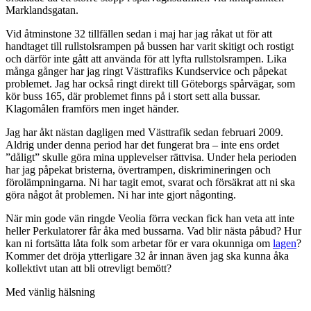
Marklandsgatan.
Vid åtminstone 32 tillfällen sedan i maj har jag råkat ut för att
handtaget till rullstolsrampen på bussen har varit skitigt och rostigt
och därför inte gått att använda för att lyfta rullstolsrampen. Lika
många gånger har jag ringt Västtrafiks Kundservice och påpekat
problemet. Jag har också ringt direkt till Göteborgs spårvägar, som
kör buss 165, där problemet finns på i stort sett alla bussar.
Klagomålen framförs men inget händer.
Jag har åkt nästan dagligen med Västtrafik sedan februari 2009.
Aldrig under denna period har det fungerat bra – inte ens ordet
”dåligt” skulle göra mina upplevelser rättvisa. Under hela perioden
har jag påpekat bristerna, övertrampen, diskrimineringen och
förolämpningarna. Ni har tagit emot, svarat och försäkrat att ni ska
göra något åt problemen. Ni har inte gjort någonting.
När min gode vän ringde Veolia förra veckan fick han veta att inte
heller Perkulatorer får åka med bussarna. Vad blir nästa påbud? Hur
kan ni fortsätta låta folk som arbetar för er vara okunniga om
lagen
?
Kommer det dröja ytterligare 32 år innan även jag ska kunna åka
kollektivt utan att bli otrevligt bemött?
Med vänlig hälsning