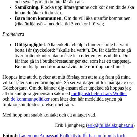
och sexa” gör att du inte får åka alls.
Samåkning.
Plocka upp liftare/granne och kör dem dit de ska
innan du åker dit du ska.
Bara inom kommunen.
Om du vill åka utanför kommunen
(riksfärdtjänst) – meddela tid 3 veckor i förväg.
Promenera
Otillgänglighet
. Alla enkelt avhjälpta hinder skulle ha varit
borta i år (nyckelord: ”skulle ha varit”). Du får därför inte gå
över trottoarkanter utan måste leta efter en avfasad dito. Du
får inte gå in i butiker/restauranger etc. som har ett trappsteg.
Be om hjälp med dörrarna såvida inte dörröppnare finns!
Hoppas inte att du tycker att mitt förslag om att ta sig fram på mina
villkor låter som en orimlig idé. Så ser vardagen ut för många av oss
Göteborgare. Om du känner dig ensam eller utpekad så hoppas jag
att du kan göra gemensam sak med
färdtjänstchefen Lars Wollter
och
de kommunpolitiker
som låter den här medeltida synen på
funktionshindrades rörelsefrihet råda.
Med hopp om snabb kontakt och ett antaget vad,
– Erik Ljungberg (
erik@fulldelaktighet.nu
)
Fotnot:
Lagen om Anpassad Kollektivtrafik har nu funnits (och