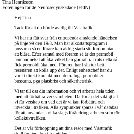
Tina Henriksson
Föreningen för de Neurosedynskadade (FfdN)
Hej Tina
Tack för att du hörde av dig till Västtrafik.
Vi har nu fått svar från entrepenör angående händelsen
på linje 99 den 19/8. Man har alkostartsprogram i
bussarna så en förare kan aldrig starta sitt fordon utan
att blåsa. Efter samtal med föraren så är det permobil
han har nekat att åka vilket han gör rätt i. Trots detta så
fick permobil åka med. Föraren har i sin tur bett
resenären att kolla upp det. Enligt enhetschef har du
varit i direkt kontakt med dem. Inga permobiler i
bussarna, pga platsbrist och säkerhetsrisk.
Vi tar till oss din information och vi arbetar hela tiden
med att förbättra verksamheten. Därför är det viktigt att
vi får vetskap om vad det är vi kan förbättra och
utveckla i trafiken. Alla synpunkter sparas i vår databas
för att användas i olika slags förändringsarbeten som rör
kollektivtrafiken.
Det är vår förhoppning att dina resor med Västtrafik
skall fungera bra i framtiden.