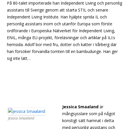
På 80-talet importerade han Independent Living och personlig
assistans till Sverige genom att starta STIL och senare
Independent Living Institute. Han hjälpte sprida IL och
personlig assistans inom och utanför Europa som förste
ordförande i Europeiska Nätverket för Independent Living,
ENIL, många EU-projekt, föreläsningar och artiklar på ILI:s
hemsida. Adolf bor med fru, dotter och katter i Vårberg där
han försöker förvandla tomten till en bambudunge. Han ger
sig inte lätt…
[separator][separator][separator][separator]
[separator][separator][separator][separator][separator]
[separator][separator][separator][separator][separator]
[separator]
Jessica Smaaland
är
mångsysslare som på något
Jessica Smaaland
konstigt sätt hamnat i detta
med personlig assistans och