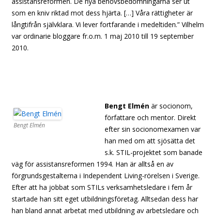
assistansreformen. De nya behovsbedömningarna ser ut
som en kniv riktad mot dess hjärta. […] Våra rättigheter är
långtifrån självklara. Vi lever fortfarande i medeltiden.” Vilhelm
var ordinarie bloggare fr.o.m. 1 maj 2010 till 19 september
2010.
[separato[separator][separator][separator][separator]
[separator][separator][separator][separator][separator]
[separator][separator][separator][separator][separator]
[separator]
Bengt Elmén
är socionom,
författare och mentor. Direkt
Bengt Elmén
efter sin socionomexamen var
han med om att sjösätta det
s.k. STIL-projektet som banade
väg för assistansreformen 1994. Han är alltså en av
förgrundsgestalterna i Independent Living-rörelsen i Sverige.
Efter att ha jobbat som STILs verksamhetsledare i fem år
startade han sitt eget utbildningsföretag. Alltsedan dess har
han bland annat arbetat med utbildning av arbetsledare och