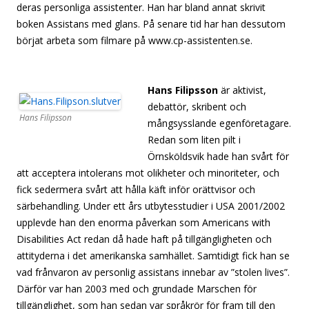
deras personliga assistenter. Han har bland annat skrivit
boken Assistans med glans. På senare tid har han dessutom
börjat arbeta som filmare på www.cp-assistenten.se.
[s[separator][separator][separator][separator][separator]
Hans Filipsson
är aktivist,
debattör, skribent och
Hans Filipsson
mångsysslande egenföretagare.
Redan som liten pilt i
Örnsköldsvik hade han svårt för
att acceptera intolerans mot olikheter och minoriteter, och
fick sedermera svårt att hålla käft inför orättvisor och
särbehandling. Under ett års utbytesstudier i USA 2001/2002
upplevde han den enorma påverkan som Americans with
Disabilities Act redan då hade haft på tillgängligheten och
attityderna i det amerikanska samhället. Samtidigt fick han se
vad frånvaron av personlig assistans innebar av ”stolen lives”.
Därför var han 2003 med och grundade Marschen för
tillgänglighet, som han sedan var språkrör för fram till den