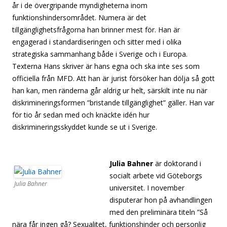
år i de övergripande myndigheterna inom
funktionshindersområdet. Numera är det
tillgänglighetsfrågorna han brinner mest för. Han är
engagerad i standardiseringen och sitter med i olika
strategiska sammanhang både i Sverige och i Europa.
Texterna Hans skriver är hans egna och ska inte ses som
officiella från MFD. Att han är jurist försöker han dölja så gott
han kan, men ränderna går aldrig ur helt, särskilt inte nu när
diskrimineringsformen ”bristande tillgänglighet” gäller. Han var
för tio år sedan med och knäckte idén hur
diskrimineringsskyddet kunde se ut i Sverige.
[separator][separator][separator][separator][separator]
[sepa
Julia Bahner
är doktorand i
socialt arbete vid Göteborgs
Julia Bahner
universitet. I november
disputerar hon på avhandlingen
med den preliminära titeln ”Så
nära får ingen gå? Sexualitet, funktionshinder och personlig