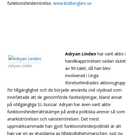
funktionshinderrörelse.
www.lindberglars.se
[separator][separator][separator][separator][separator]
[separator][separator][separator][separator][separator]
[separator][separator]
Adryan Linden
har varit aktiv i
handikapprörelsen sedan slutet
Adryan Linden
av 90-talet, då han blev
involverad i Unga
Rörelsehindrades aktionsgrupp
för tillgänglighet och de började använda civil olydnad som
innefattade att de genomförde fastkedjningar, bland annat
på otillgängliga SL-bussar. Adryan har även varit aktiv
funktionshinderrättskämpe på andra politiska arenor så som
anarkiströrelsen och vänsterrörelsen. Det mest
uppmärksammade han gjort funktionshinderpolitiskt är att
han var en av grundarna av tillgänglighetsmarschen. Just nu