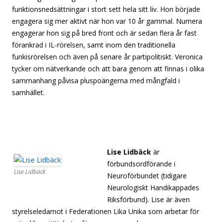
funktionsnedsättningar i stort sett hela sitt liv. Hon började
engagera sig mer aktivt när hon var 10 år gammal. Numera
engagerar hon sig på bred front och är sedan flera år fast
förankrad i IL-rörelsen, samt inom den traditionella
funkisrörelsen och även på senare år partipolitiskt. Veronica
tycker om nätverkande och att bara genom att finnas i olika
sammanhang påvisa pluspoängerna med mångfald i
samhället.
[[separator][separator][separator][separator]
[separator][separator][separator][separator][separator]
[separator][separator][separator][separator][separator]
[separator]
Lise Lidbäck
är
förbundsordförande i
Lise Lidbäck
Neuroförbundet (tidigare
Neurologiskt Handikappades
Riksförbund). Lise är även
styrelseledamot i Federationen Lika Unika som arbetar för