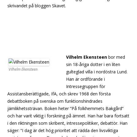
skrivandet på bloggen Skavet.
[separator][separator][separator][separator][separator]
[separator][separator][separator][separator][separator]
[separator][separator][separator][separator][separator]
[separator][separator][separator][separator][separator
Vilhelm Ekensteen
bor med
sin 18-åriga dotter i en liten
Vilhelm Ekensteen
gulteglad villa i nordöstra Lund.
Han är ordförande i
Intressegruppen för
Assistansberättigade, IfA, och skrev 1968 den första
debattboken på svenska om funktionshindrades
jämlikhetssträvan. Boken heter ”På folkhemmets Bakgård”
och har varit viktig i forskning på ämnet. Han har bara fortsatt
i den riktningen som skribent, intressepolitiker, debattör. Han
säger: ”I dag är det hög prioritet att rädda den livsviktiga