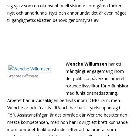
sig själv som en okonventionell visionär som gärna tänker
nytt och annorlunda. Nytt och annorlunda; det är även något
tillgänglighetsdebatten behövs genomsyras av!
[s[separator]
[separator][separator][separator][separator][separator]
[separator][separator][separator][separator]eparator]
[separator][separator][separator][separator][separator]
[separator][separator][separator][separator]
Wenche Willumsen
har ett
mångårigt engagemang inom
Wenche Willumsen
det politiska påverkansarbetet
rörande livsvillkor för människor
med funktionsnedsättning.
Arbetet har huvudsakligen bedrivits inom DHRs ram, men
Wenche är också aktiv i IfA och har haft styrelseuppdrag i
FöR. Assistansfrågan är det område där Wenche besitter den
mesta kompetensen, men hon har i övrigt ett brett kunnande
inom området funktionshinder efter att ha arbetat som