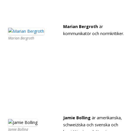
[separator][separator][separator][separator]
[separator][separator][separator][separator]
Marian Bergroth
är
kommunikatör och normkritiker.
Marian Bergroth
[separator][
separator][separator][separator]
[separator][separator][separator][separator]
[separator][separator][separator][separator][separator]
[separator][separator][separator][separator][separator]
[separator][separator][separator][separator][separator]
[separator][separator][separator][separator][separator]
Jamie Bolling
är amerikanska,
schweiziska och svenska och
Jamie Bolling