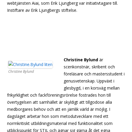
webtjänsten Aiai, som Erik Ljungberg var initiativtagare till.
Instiftare av Erik Ljungbergs stiftelse.
[separator][separator][separator][separator][separator]
[separator][separator][separator][separator][separator]
[separator][separator][separator][separator][separator]
[separator][separator][separator][separator][separator]
Christine Bylund
är
scenkonstnär, skribent och
Christine Bylund
föreläsare och mastersstudent i
genusvetenskap. Uppväxt i
glesbygd, i en korsväg mellan
frikyrklighet och fackföreningsrörelse fostrades hon till
övertygelsen att samhället är skyldigt att tillgodose alla
medborgares behov och att en jämlik värld är möjlig. I
dagsläget arbetar hon som metodutvecklare med ett
normkritiskt utbildningsmaterial med funktionalitet som
utblickspunkt för STIL och ägnar sig gärna åt det egna