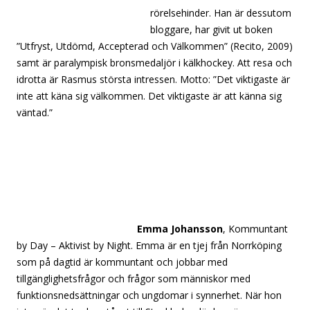
rörelsehinder. Han är dessutom
bloggare, har givit ut boken
”Utfryst, Utdömd, Accepterad och Välkommen” (Recito, 2009)
samt är paralympisk bronsmedaljör i kälkhockey. Att resa och
idrotta är Rasmus största intressen. Motto: ”Det viktigaste är
inte att käna sig välkommen. Det viktigaste är att känna sig
väntad.”
[separator][separator][separator][separator][separator]
[separator][separator][separator][separator][separator]
[separator][separator][separator][separator][separator]
[separator][separator][separator][separator][separator]
Emma Johansson
, Kommuntant
by Day – Aktivist by Night. Emma är en tjej från Norrköping
som på dagtid är kommuntant och jobbar med
tillgänglighetsfrågor och frågor som människor med
funktionsnedsättningar och ungdomar i synnerhet. När hon