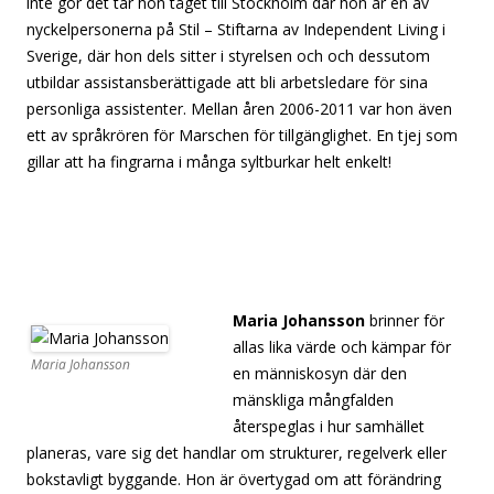
inte gör det tar hon tåget till Stockholm där hon är en av
nyckelpersonerna på Stil – Stiftarna av Independent Living i
Sverige, där hon dels sitter i styrelsen och och dessutom
utbildar assistansberättigade att bli arbetsledare för sina
personliga assistenter. Mellan åren 2006-2011 var hon även
ett av språkrören för Marschen för tillgänglighet. En tjej som
gillar att ha fingrarna i många syltburkar helt enkelt!
[separator][separator][separator][separator][separator]
[separator][searator][separator][separator][separator]
[separator][separator]
Maria Johansson
brinner för
allas lika värde och kämpar för
Maria Johansson
en människosyn där den
mänskliga mångfalden
återspeglas i hur samhället
planeras, vare sig det handlar om strukturer, regelverk eller
bokstavligt byggande. Hon är övertygad om att förändring