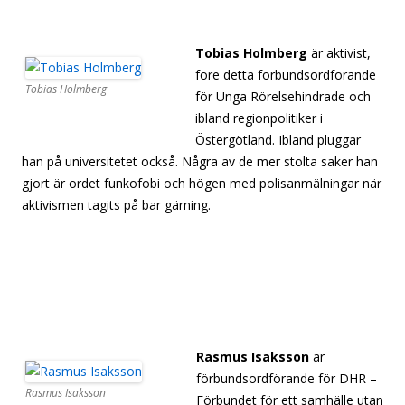
[separator]
[separator]
Tobias Holmberg
är aktivist,
före detta förbundsordförande
Tobias Holmberg
för Unga Rörelsehindrade och
ibland regionpolitiker i
Östergötland. Ibland pluggar
han på universitetet också. Några av de mer stolta saker han
gjort är ordet funkofobi och högen med polisanmälningar när
aktivismen tagits på bar gärning.
[separator][separator][separator][separator][separator]
[separator][separator][separator][separator][separator]
[separator][separator][separator][separator][separator]
[separator][separator][separator][separator][separator]
Rasmus Isaksson
är
förbundsordförande för DHR –
Rasmus Isaksson
Förbundet för ett samhälle utan