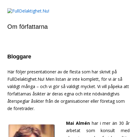
FullDelaktighet.Nu!
Hoppa till innehåll
Om rätten att leva det liv du vill, oavsett funktionsförmåga.
Om författarna
Bloggare
Här följer presentationer av de flesta som har skrivit på
FullDelaktighet.Nu! Men listan är inte komplett, för vi är så
väldigt många – och vi gör så väldigt mycket. Vi vill påpeka att
författarnas åsikter är deras egna och inte nödvändigtvis
återspeglar åsikter från de organisationer eller företag som
de företräder.
Mai Almén
har i mer än 30 år
arbetat som konsult med