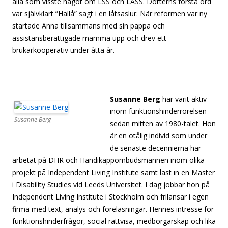
alla som visste något om LSS och LASS. Dotterns första ord
var självklart ”Hallå” sagt i en låtsaslur. När reformen var ny
startade Anna tillsammans med sin pappa och
assistansberättigade mamma upp och drev ett
brukarkooperativ under åtta år.
[separator][separator][separator][separator][separator]
Susanne Berg
har varit aktiv
inom funktionshinderrörelsen
Susanne Berg
sedan mitten av 1980-talet. Hon
är en otålig individ som under
de senaste decennierna har
arbetat på DHR och Handikappombudsmannen inom olika
projekt på Independent Living Institute samt läst in en Master
i Disability Studies vid Leeds Universitet. I dag jobbar hon på
Independent Living Institute i Stockholm och frilansar i egen
firma med text, analys och föreläsningar. Hennes intresse för
funktionshinderfrågor, social rättvisa, medborgarskap och lika