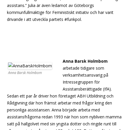
assistans.” Julia är även ledamot av Göteborgs
kommunfullmäktige för Feministiskt initiativ och har varit
drivande i att utveckla partiets #funkpol.
[separator][
separator][separator][separator]
Anna Barsk Holmbom
arbetade tidigare som
Anna Barsk Holmbom
verksamhetsansvarig på
Intressegruppen för
Assistansberättigade (IfA).
Sedan ett par år driver hon företaget ABH Utbildning och
Rådgivning där hon främst arbetar med frågor kring den
personliga assistansen. Anna började arbeta med
assistansfrågorna redan 1993 när hon som nybliven mamma
satt på hallgolvet med sin yngsta dotter och ringde runt till