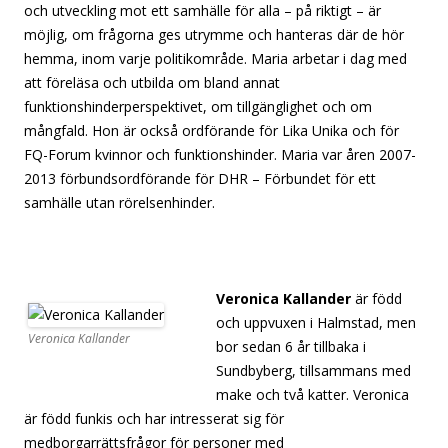
och utveckling mot ett samhälle för alla – på riktigt – är
möjlig, om frågorna ges utrymme och hanteras där de hör
hemma, inom varje politikområde. Maria arbetar i dag med
att föreläsa och utbilda om bland annat
funktionshinderperspektivet, om tillgänglighet och om
mångfald. Hon är också ordförande för Lika Unika och för
FQ-Forum kvinnor och funktionshinder. Maria var åren 2007-
2013 förbundsordförande för DHR – Förbundet för ett
samhälle utan rörelsenhinder.
[separator][separator][separator][separator][separator]
Veronica Kallander
är född
och uppvuxen i Halmstad, men
Veronica Kallander
bor sedan 6 år tillbaka i
Sundbyberg, tillsammans med
make och två katter. Veronica
är född funkis och har intresserat sig för
medborgarrättsfrågor för personer med