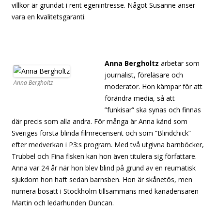
villkor är grundat i rent egenintresse. Något Susanne anser
vara en kvalitetsgaranti.
[separator][separator][separator][separator]
[separator][separator][separator][separator
Anna Bergholtz
arbetar som
journalist, föreläsare och
Anna Bergholtz
moderator. Hon kämpar för att
förändra media, så att
”funkisar” ska synas och finnas
där precis som alla andra. För många är Anna känd som
Sveriges första blinda filmrecensent och som ”Blindchick”
efter medverkan i P3:s program. Med två utgivna barnböcker,
Trubbel och Fina fisken kan hon även titulera sig författare.
Anna var 24 år när hon blev blind på grund av en reumatisk
sjukdom hon haft sedan barnsben. Hon är skånetös, men
numera bosatt i Stockholm tillsammans med kanadensaren
Martin och ledarhunden Duncan.