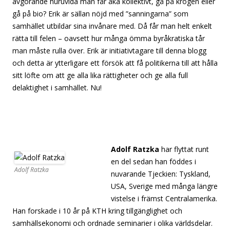
avgörande huruvida man får åka kollektivt, gå på krogen eller
gå på bio? Erik är sällan nöjd med ”sanningarna” som
samhället utbildar sina invånare med. Då får man helt enkelt
rätta till felen – oavsett hur många ömma byråkratiska tår
man måste rulla över. Erik är initiativtagare till denna blogg
och detta är ytterligare ett försök att få politikerna till att hålla
sitt löfte om att ge alla lika rättigheter och ge alla full
delaktighet i samhället. Nu!
[separator][separator][separator]
[separator][separator]
[separator][separator][separator][separator][separator]
Adolf Ratzka
har flyttat runt
en del sedan han föddes i
Adolf Ratzka
nuvarande Tjeckien: Tyskland,
USA, Sverige med många längre
vistelse i främst Centralamerika.
Han forskade i 10 år på KTH kring tillgänglighet och
samhällsekonomi och ordnade seminarier i olika världsdelar.