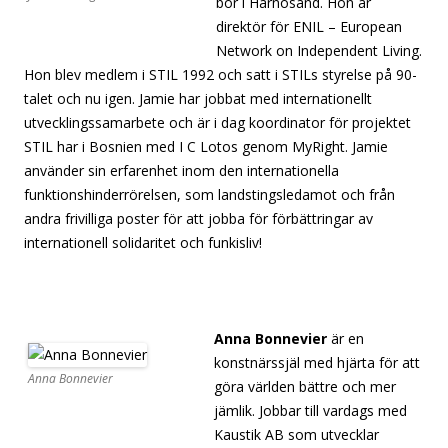
bor i Härnösand. Hon är
direktör för ENIL – European
Network on Independent Living.
Hon blev medlem i STIL 1992 och satt i STILs styrelse på 90-
talet och nu igen. Jamie har jobbat med internationellt
utvecklingssamarbete och är i dag koordinator för projektet
STIL har i Bosnien med I C Lotos genom MyRight. Jamie
använder sin erfarenhet inom den internationella
funktionshinderrörelsen, som landstingsledamot och från
andra frivilliga poster för att jobba för förbättringar av
internationell solidaritet och funkisliv!
[separator][separator][separator][separator][separator]
Anna Bonnevier
är en
konstnärssjäl med hjärta för att
Anna Bonnevier
göra världen bättre och mer
jämlik. Jobbar till vardags med
Kaustik AB som utvecklar