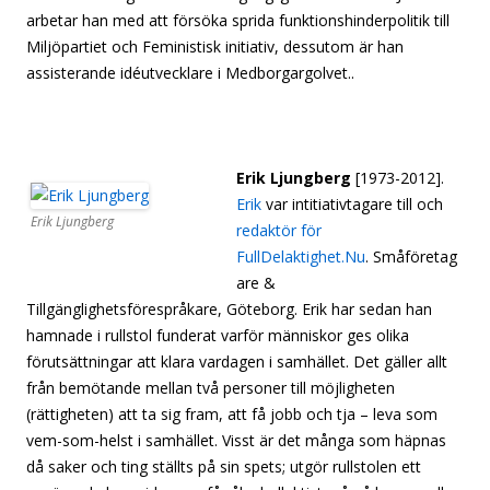
arbetar han med att försöka sprida funktionshinderpolitik till
Miljöpartiet och Feministisk initiativ, dessutom är han
assisterande idéutvecklare i Medborgargolvet..
[separator][separator][separator][separator][separator]
Erik Ljungberg
[1973-2012].
Erik
var intitiativtagare till och
Erik Ljungberg
redaktör för
FullDelaktighet.Nu
. Småföretag
are &
Tillgänglighetsförespråkare, Göteborg. Erik har sedan han
hamnade i rullstol funderat varför människor ges olika
förutsättningar att klara vardagen i samhället. Det gäller allt
från bemötande mellan två personer till möjligheten
(rättigheten) att ta sig fram, att få jobb och tja – leva som
vem-som-helst i samhället. Visst är det många som häpnas
då saker och ting ställts på sin spets; utgör rullstolen ett