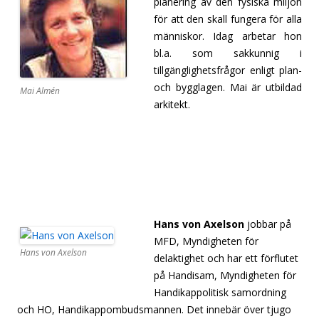
planering av den fysiska miljön
för att den skall fungera för alla
människor. Idag arbetar hon
bl.a. som sakkunnig i
tillgänglighetsfrågor enligt plan-
och bygglagen. Mai är utbildad
Mai Almén
arkitekt.
[separator][separator][separator][separator][separator]
[separator][separator][separator]
separato
Hans von Axelson
jobbar på
MFD, Myndigheten för
Hans von Axelson
delaktighet och har ett förflutet
på Handisam, Myndigheten för
Handikappolitisk samordning
och HO, Handikappombudsmannen. Det innebär över tjugo