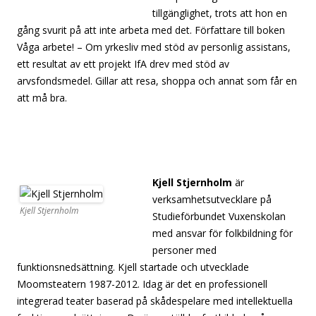
tillgänglighet, trots att hon en
gång svurit på att inte arbeta med det. Författare till boken
Våga arbete! – Om yrkesliv med stöd av personlig assistans,
ett resultat av ett projekt IfA drev med stöd av
arvsfondsmedel. Gillar att resa, shoppa och annat som får en
att må bra.
[separator][separator][separator][separator][separator]
[separator][separator]
Kjell Stjernholm
är
verksamhetsutvecklare på
Kjell Stjernholm
Studieförbundet Vuxenskolan
med ansvar för folkbildning för
personer med
funktionsnedsättning. Kjell startade och utvecklade
Moomsteatern 1987-2012. Idag är det en professionell
integrerad teater baserad på skådespelare med intellektuella