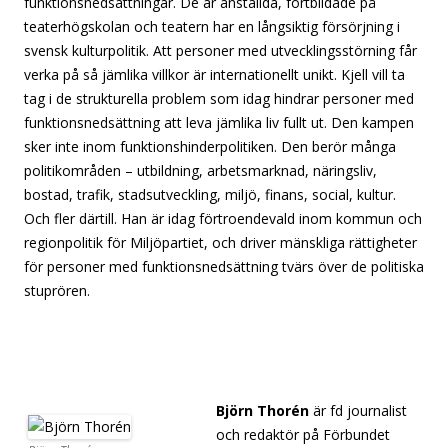
funktionsnedsättningar. De är anställda, fortbildade på
teaterhögskolan och teatern har en långsiktig försörjning i
svensk kulturpolitik. Att personer med utvecklingsstörning får
verka på så jämlika villkor är internationellt unikt. Kjell vill ta
tag i de strukturella problem som idag hindrar personer med
funktionsnedsättning att leva jämlika liv fullt ut. Den kampen
sker inte inom funktionshinderpolitiken. Den berör många
politikområden – utbildning, arbetsmarknad, näringsliv,
bostad, trafik, stadsutveckling, miljö, finans, social, kultur.
Och fler därtill. Han är idag förtroendevald inom kommun och
regionpolitik för Miljöpartiet, och driver mänskliga rättigheter
för personer med funktionsnedsättning tvärs över de politiska
stuprören.
[separator][separator][separator][separator][separator]
[separator][separator]
Björn Thorén
är fd journalist
och redaktör på Förbundet