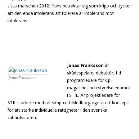
sista marschen 2012. Hans betraktar sig som kripp och tycker
att den enda intolerans att tolerera är intolerans mot
intolerans.
[separato
[separator][separator][separator][separator][separator]
[separator][separator][separator][separator][separator]
[separator][separator]
Jonas Franksson
är
skådespelare, debattör, f d
Jonas Franksson
programledare för Cp-
magasinet och styrelseledamot
i STIL. Är projektledare för
STIL:s arbete med att skapa ett Medborgargolv, ett koncept
för att stärka individuella rättigheter i den svenska
välfärdsstaten.
[separator][separator][separator][separator]
[separator]
[sepa[separator][separator][separator][separator]
[separator][separator][separator][separator][separator]