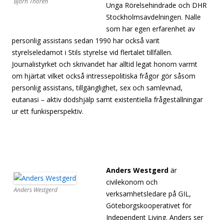
Björn Thorén
Unga Rörelsehindrade och DHR
Stockholmsavdelningen. Nalle
som har egen erfarenhet av
personlig assistans sedan 1990 har också varit
styrelseledamot i Stils styrelse vid flertalet tillfällen.
Journalistyrket och skrivandet har alltid legat honom varmt
om hjärtat vilket också intressepolitiska frågor gör såsom
personlig assistans, tillgänglighet, sex och samlevnad,
eutanasi – aktiv dödshjälp samt existentiella frågeställningar
ur ett funkisperspektiv.
[sep[separator][separator][separator]
[separator][separator][separator][separator][separator]
[separator][separator][separator][separator][separator]
[separator][separator]
Anders Westgerd
är
civilekonom och
Anders Westgerd
verksamhetsledare på GIL,
Göteborgskooperativet för
Independent Living. Anders ser