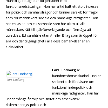
mänskliga rättigheter för personer med
funktionsnedsättningar. Hon har alltid haft ett stort intresse
för politik och samhällsfrågor och brinner särskilt för frågor
som rör människors sociala och mänskliga rättigheter. Hon
har en vision om ett samhälle som har tilltro till alla
människors rätt till självförverkligande och förmåga att
utvecklas. Ett samhälle utan A- eller B-lag som är öppet för
alla och där tillgänglighet i alla dess bemärkelser är en
självklarhet.
[separator][separator][separator][separator][separator]
Lars Lindberg
är
barndomshörselskadad. Han är
Lars Lindberg
skribent och föreläsare om
funktionshinderpolitik och
mänskliga rättigheter. Han har
under många år följt och skrivit om amerikansk
diskriminerings-politik och