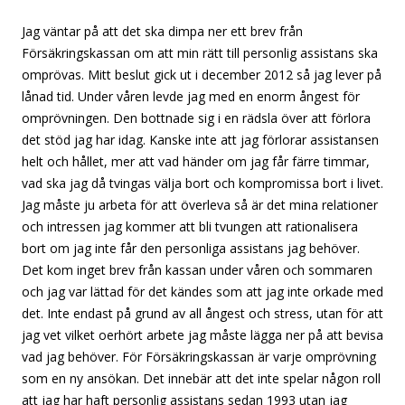
Jag väntar på att det ska dimpa ner ett brev från
Försäkringskassan om att min rätt till personlig assistans ska
omprövas. Mitt beslut gick ut i december 2012 så jag lever på
lånad tid. Under våren levde jag med en enorm ångest för
omprövningen. Den bottnade sig i en rädsla över att förlora
det stöd jag har idag. Kanske inte att jag förlorar assistansen
helt och hållet, mer att vad händer om jag får färre timmar,
vad ska jag då tvingas välja bort och kompromissa bort i livet.
Jag måste ju arbeta för att överleva så är det mina relationer
och intressen jag kommer att bli tvungen att rationalisera
bort om jag inte får den personliga assistans jag behöver.
Det kom inget brev från kassan under våren och sommaren
och jag var lättad för det kändes som att jag inte orkade med
det. Inte endast på grund av all ångest och stress, utan för att
jag vet vilket oerhört arbete jag måste lägga ner på att bevisa
vad jag behöver. För Försäkringskassan är varje omprövning
som en ny ansökan. Det innebär att det inte spelar någon roll
att jag har haft personlig assistans sedan 1993 utan jag