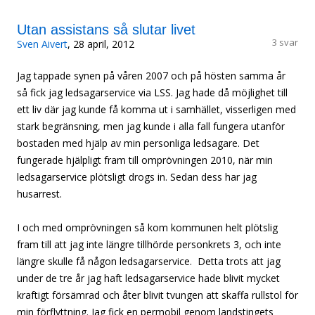
Utan assistans så slutar livet
3 svar
Sven Aivert
, 28 april, 2012
Jag tappade synen på våren 2007 och på hösten samma år
så fick jag ledsagarservice via LSS. Jag hade då möjlighet till
ett liv där jag kunde få komma ut i samhället, visserligen med
stark begränsning, men jag kunde i alla fall fungera utanför
bostaden med hjälp av min personliga ledsagare. Det
fungerade hjälpligt fram till omprövningen 2010, när min
ledsagarservice plötsligt drogs in. Sedan dess har jag
husarrest.
I och med omprövningen så kom kommunen helt plötslig
fram till att jag inte längre tillhörde personkrets 3, och inte
längre skulle få någon ledsagarservice. Detta trots att jag
under de tre år jag haft ledsagarservice hade blivit mycket
kraftigt försämrad och åter blivit tvungen att skaffa rullstol för
min förflyttning. Jag fick en permobil genom landstingets