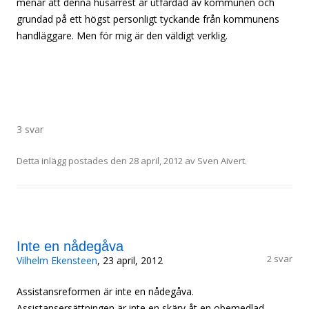
menar att denna husarrest är utfärdad av kommunen och
grundad på ett högst personligt tyckande från kommunens
handläggare. Men för mig är den väldigt verklig.
3 svar
Detta inlägg postades den
28 april, 2012
av
Sven Aivert
.
Inte en nådegåva
2 svar
Vilhelm Ekensteen
, 23 april, 2012
Assistansreformen är inte en nådegåva.
Assistansersättningen är inte en skärv åt en obemedlad