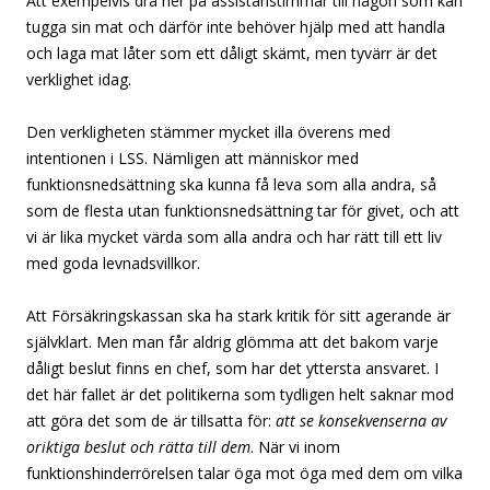
Att exempelvis dra ner på assistanstimmar till någon som kan
tugga sin mat och därför inte behöver hjälp med att handla
och laga mat låter som ett dåligt skämt, men tyvärr är det
verklighet idag.
Den verkligheten stämmer mycket illa överens med
intentionen i LSS. Nämligen att människor med
funktionsnedsättning ska kunna få leva som alla andra, så
som de flesta utan funktionsnedsättning tar för givet, och att
vi är lika mycket värda som alla andra och har rätt till ett liv
med goda levnadsvillkor.
Att Försäkringskassan ska ha stark kritik för sitt agerande är
självklart. Men man får aldrig glömma att det bakom varje
dåligt beslut finns en chef, som har det yttersta ansvaret. I
det här fallet är det politikerna som tydligen helt saknar mod
att göra det som de är tillsatta för:
att se konsekvenserna av
oriktiga beslut och rätta till dem
. När vi inom
funktionshinderrörelsen talar öga mot öga med dem om vilka