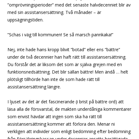
”omprövningsperioder” med det senaste halvdecenniet blir av
med sin assistansersättning. Två månader – är
uppsägningstiden.
”Schas i väg till kommunen! Se så marsch pannkaka!”
Nej, inte hade hans kropp blivit ”botad” eller ens ”bättre”
under de två decennier han haft rätt till assistansersättning.
Du förstår det är liksom det som är själva grejen med en
funktionsnedsättning. Det blir sällan bättre! Men ändå … helt
plötsligt tillhörde han inte de som hade rätt till
assistansersättning längre.
I ljuset av det är det fascinerande (i brist på bättre ord) att
läsa alla de försvarstal, de makten underdåniga kommentarer
som envist hävdar att ingen som ska ha rätt till
assistansersättning kommer att förlora den. Menar ni
verkligen att individer som enligt bedömning efter bedömning
från Försäkringskassan under decennier ansetts berättigade