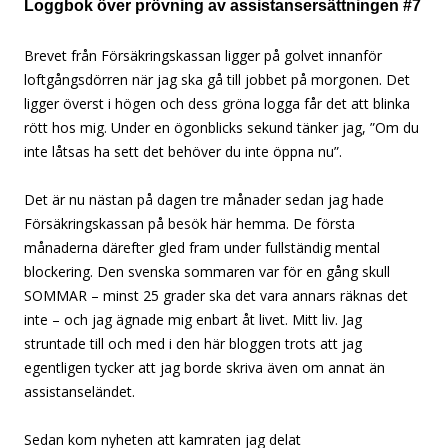
Loggbok över prövning av assistansersättningen #7
Brevet från Försäkringskassan ligger på golvet innanför
loftgångsdörren när jag ska gå till jobbet på morgonen. Det
ligger överst i högen och dess gröna logga får det att blinka
rött hos mig. Under en ögonblicks sekund tänker jag, ”Om du
inte låtsas ha sett det behöver du inte öppna nu”.
Det är nu nästan på dagen tre månader sedan jag hade
Försäkringskassan på besök här hemma. De första
månaderna därefter gled fram under fullständig mental
blockering. Den svenska sommaren var för en gång skull
SOMMAR – minst 25 grader ska det vara annars räknas det
inte – och jag ägnade mig enbart åt livet. Mitt liv. Jag
struntade till och med i den här bloggen trots att jag
egentligen tycker att jag borde skriva även om annat än
assistanseländet.
Sedan kom nyheten att kamraten jag delat