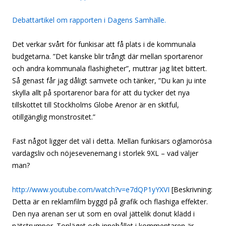
Debattartikel om rapporten i Dagens Samhälle.
Det verkar svårt för funkisar att få plats i de kommunala
budgetarna. ”Det kanske blir trångt där mellan sportarenor
och andra kommunala flashigheter”, muttrar jag litet bittert.
Så genast får jag dåligt samvete och tänker, ”Du kan ju inte
skylla allt på sportarenor bara för att du tycker det nya
tillskottet till Stockholms Globe Arenor är en skitful,
otillgänglig monstrositet.”
Fast något ligger det väl i detta. Mellan funkisars oglamorösa
vardagsliv och nöjesevenemang i storlek 9XL – vad väljer
man?
http://www.youtube.com/watch?v=e7dQP1yYXVI
[Beskrivning:
Detta är en reklamfilm byggd på grafik och flashiga effekter.
Den nya arenan ser ut som en oval jättelik donut klädd i
nätstrumpor. Tonläget och innehållet i kommentaren är