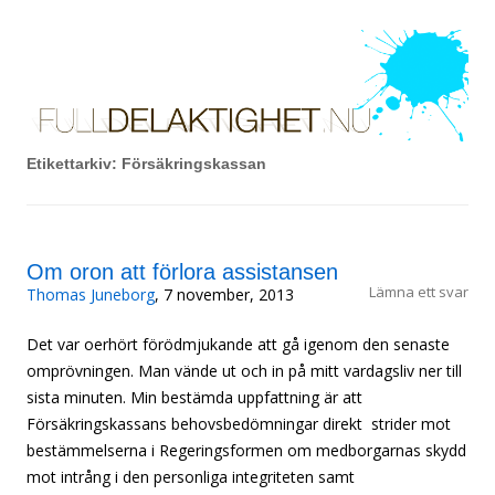
FullDelaktighet.Nu!
Hoppa till innehåll
Om rätten att leva det liv du vill, oavsett funktionsförmåga.
Etikettarkiv:
Försäkringskassan
Om oron att förlora assistansen
Lämna ett svar
Thomas Juneborg
, 7 november, 2013
Det var oerhört förödmjukande att gå igenom den senaste
omprövningen. Man vände ut och in på mitt vardagsliv ner till
sista minuten. Min bestämda uppfattning är att
Försäkringskassans behovsbedömningar direkt strider mot
bestämmelserna i Regeringsformen om medborgarnas skydd
mot intrång i den personliga integriteten samt