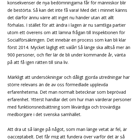
konsekvenser de nya bedömningarna får för människor blir
de bestörta. Så kan det inte få vara! Med det i minnet känns
det därför ännu värre att inget nu händer utan att allt
förhalas. I stället för att ändra i lagen är nu samtliga partier
utom ett överens om att lämna frågan till Inspektionen för
Socialförsäkringen. Det innebär en process som kan bli klar
först 2014. Mycket lägligt ett valår! Så länge ska alltså mer än
900 personer, och fler lär de bli under kommande år, vänta
på att få igen rätten till sina liv.
Märkligt att undersökningar och dåligt gjorda utredningar har
större relevans än de av oss förmedlade upplevda
erfarenheterna. Det man normalt betecknar som beprövad
erfarenhet. Ytterst handlar det om hur man värderar personer
med funktionsnedsättning som likvärdiga och trovärdiga
medborgare i det svenska samhället.
Att dra ut så länge på något, som man länge vetat är fel, är
oacceptabelt. Det får mig att fundera över varför det är så