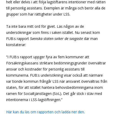
helt eller delvis i att följa lagstiftarens intentioner med rätten
till personlig assistans. Exemplen är många och berör alla de
grupper som har rättigheter under LSS.
Ta inte bara mitt ord för givet. Läs någon av de
undersökningar som finns i saken istället. Nu senast kom
FUB:s rapport
Svenska staten sviker de svagaste
där man
konstaterar:
”I FUB:s rapport uppger fyra av fem kommuner att
Försäkringskassans striktare bedömningsgrunder övervältrar
ansvar och kostnader för personlig assistans till
kommunerna. FUB:s undersökning visar också att närmare
var tionde kommun frångår LSS när ansvaret övervältras från
staten, för att istället hantera behovsbedömningarna inom
ramen för Socialtjänstlagen (SoL). Det går stick i stäv med
intentionerna i LSS-lagstiftningen.”
Här kan du läs om rapporten och ladda ner den.