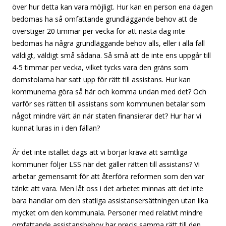
över hur detta kan vara möjligt. Hur kan en person ena dagen
bedömas ha så omfattande grundläggande behov att de
överstiger 20 timmar per vecka för att nästa dag inte
bedömas ha några grundläggande behov alls, eller i alla fall
väldigt, väldigt små sådana. Så små att de inte ens uppgår till
4-5 timmar per vecka, vilket tycks vara den gräns som
domstolarna har satt upp för rätt till assistans. Hur kan
kommunerna göra så här och komma undan med det? Och
varför ses rätten till assistans som kommunen betalar som
något mindre värt än när staten finansierar det? Hur har vi
kunnat luras in i den fällan?
Är det inte istället dags att vi börjar kräva att samtliga
kommuner följer LSS när det gäller rätten till assistans? Vi
arbetar gemensamt för att återföra reformen som den var
tänkt att vara. Men låt oss i det arbetet minnas att det inte
bara handlar om den statliga assistansersättningen utan lika
mycket om den kommunala. Personer med relativt mindre
omfattande assistansbehov har precis samma rätt till den