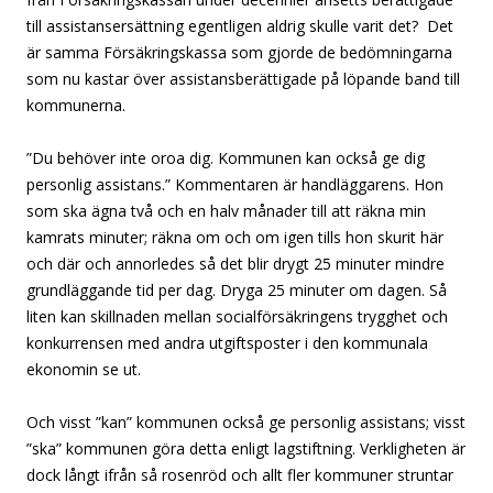
till assistansersättning egentligen aldrig skulle varit det? Det
är samma Försäkringskassa som gjorde de bedömningarna
som nu kastar över assistansberättigade på löpande band till
kommunerna.
”Du behöver inte oroa dig. Kommunen kan också ge dig
personlig assistans.” Kommentaren är handläggarens. Hon
som ska ägna två och en halv månader till att räkna min
kamrats minuter; räkna om och om igen tills hon skurit här
och där och annorledes så det blir drygt 25 minuter mindre
grundläggande tid per dag. Dryga 25 minuter om dagen. Så
liten kan skillnaden mellan socialförsäkringens trygghet och
konkurrensen med andra utgiftsposter i den kommunala
ekonomin se ut.
Och visst ”kan” kommunen också ge personlig assistans; visst
”ska” kommunen göra detta enligt lagstiftning. Verkligheten är
dock långt ifrån så rosenröd och allt fler kommuner struntar