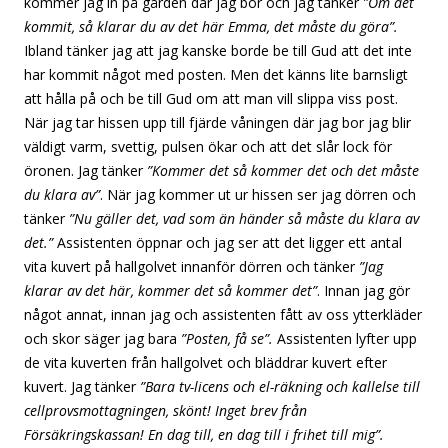
kommer jag in på gården där jag bor och jag tänker
”Om det
kommit, så klarar du av det här Emma, det måste du göra”.
Ibland tänker jag att jag kanske borde be till Gud att det inte
har kommit något med posten. Men det känns lite barnsligt
att hålla på och be till Gud om att man vill slippa viss post.
När jag tar hissen upp till fjärde våningen där jag bor jag blir
väldigt varm, svettig, pulsen ökar och att det slår lock för
öronen. Jag tänker
”Kommer det så kommer det och det måste
du klara av”
. När jag kommer ut ur hissen ser jag dörren och
tänker
”Nu gäller det, vad som än händer så måste du klara av
det.”
Assistenten öppnar och jag ser att det ligger ett antal
vita kuvert på hallgolvet innanför dörren och tänker
”Jag
klarar av det här, kommer det så kommer det”
. Innan jag gör
något annat, innan jag och assistenten fått av oss ytterkläder
och skor säger jag bara
”Posten, få se”.
Assistenten lyfter upp
de vita kuverten från hallgolvet och bläddrar kuvert efter
kuvert. Jag tänker
”Bara tv-licens och el-räkning och kallelse till
cellprovsmottagningen, skönt! Inget brev från
Försäkringskassan! En dag till, en dag till i frihet till mig”.