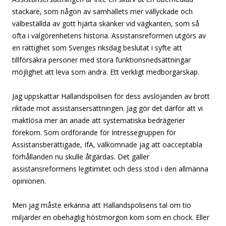
stackare, som någon av samhällets mer vällyckade och
välbeställda av gott hjärta skänker vid vägkanten, som så
ofta i välgörenhetens historia. Assistansreformen utgörs av
en rättighet som Sveriges riksdag beslutat i syfte att
tillförsäkra personer med stora funktionsnedsättningar
möjlighet att leva som andra. Ett verkligt medborgarskap.
Jag uppskattar Hallandspolisen för dess avslöjanden av brott
riktade mot assistansersättningen. Jag gör det därför att vi
maktlösa mer än anade att systematiska bedrägerier
förekom. Som ordförande för Intressegruppen för
Assistansberättigade, IfA, välkomnade jag att oacceptabla
förhållanden nu skulle åtgärdas. Det gäller
assistansreformens legitimitet och dess stöd i den allmänna
opinionen.
Men jag måste erkänna att Hallandspolisens tal om tio
miljarder en obehaglig höstmorgon kom som en chock. Eller