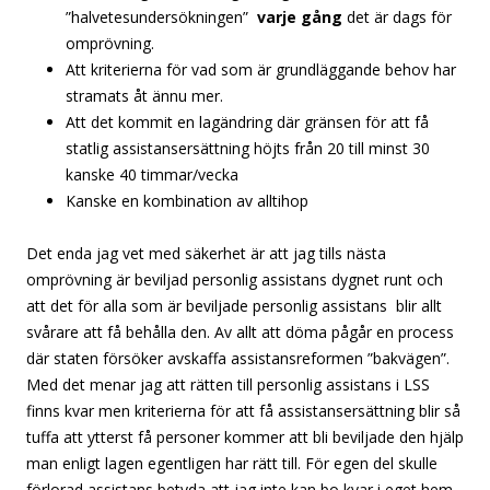
”halvetesundersökningen”
varje gång
det är dags för
omprövning.
Att kriterierna för vad som är grundläggande behov har
stramats åt ännu mer.
Att det kommit en lagändring där gränsen för att få
statlig assistansersättning höjts från 20 till minst 30
kanske 40 timmar/vecka
Kanske en kombination av alltihop
Det enda jag vet med säkerhet är att jag tills nästa
omprövning är beviljad personlig assistans dygnet runt och
att det för alla som är beviljade personlig assistans blir allt
svårare att få behålla den. Av allt att döma pågår en process
där staten försöker avskaffa assistansreformen ”bakvägen”.
Med det menar jag att rätten till personlig assistans i LSS
finns kvar men kriterierna för att få assistansersättning blir så
tuffa att ytterst få personer kommer att bli beviljade den hjälp
man enligt lagen egentligen har rätt till. För egen del skulle
förlorad assistans betyda att jag inte kan bo kvar i eget hem