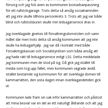
försorg och jag fick även av kommunen bostadsanpassning
för ett rullstolsgarage. Trots detta så ansåg socialnämnden
att jag inte skulle tillhöra personkrets 3. Trots att jag var både
blind och rullstolsburen skulle min ledsagarservice dras in.
Jag överklagade givetvis till förvaltningsdomstolen och vann
målet där men trots detta så ansåg kommunen att jag inte
skulle ha ledsagarhjälp. Jag var då i kontakt med både
Försäkringskassan och Socialstyrelsen som båda ansåg att
jag hade rätt till ledsagarservice enligt LSS. Detta meddelade
jag kommunen men de stod på sig. Då gick jag istället till
media som tog upp fallet, men kommunen vägrade ändå.
Istället bestämde sig kommunen för att överklaga domen till
kammarrätten, den sista dagen innan överklagandetiden gick
ut.
Kommunen lade fram sin sak inför kammarrätten och påstod
att mina besvär var en del av ett naturligt åldrande och att jag