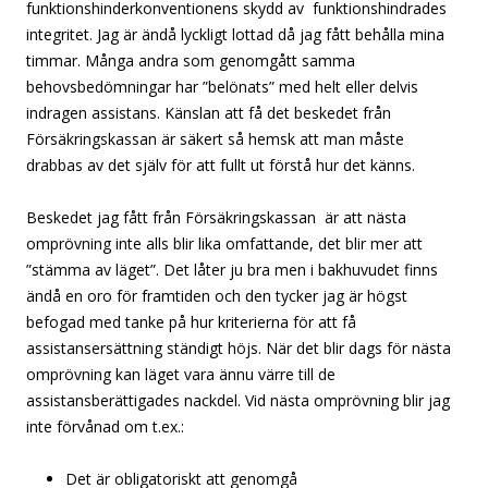
funktionshinderkonventionens skydd av funktionshindrades
integritet. Jag är ändå lyckligt lottad då jag fått behålla mina
timmar. Många andra som genomgått samma
behovsbedömningar har ”belönats” med helt eller delvis
indragen assistans. Känslan att få det beskedet från
Försäkringskassan är säkert så hemsk att man måste
drabbas av det själv för att fullt ut förstå hur det känns.
Beskedet jag fått från Försäkringskassan är att nästa
omprövning inte alls blir lika omfattande, det blir mer att
”stämma av läget”. Det låter ju bra men i bakhuvudet finns
ändå en oro för framtiden och den tycker jag är högst
befogad med tanke på hur kriterierna för att få
assistansersättning ständigt höjs. När det blir dags för nästa
omprövning kan läget vara ännu värre till de
assistansberättigades nackdel. Vid nästa omprövning blir jag
inte förvånad om t.ex.:
Det är obligatoriskt att genomgå