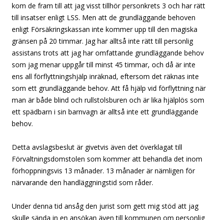
kom de fram till att jag visst tillhör personkrets 3 och har rätt
till insatser enligt LSS. Men att de grundläggande behoven
enligt Försäkringskassan inte kommer upp till den magiska
gränsen på 20 timmar. Jag har alltså inte rätt till personlig
assistans trots att jag har omfattande grundläggande behov
som jag menar uppgår till minst 45 timmar, och då är inte
ens all förflyttningshjälp inräknad, eftersom det räknas inte
som ett grundläggande behov. Att få hjälp vid förflyttning när
man är både blind och rullstolsburen och är lika hjälplös som
ett spädbarn i sin barnvagn är alltså inte ett grundläggande
behov.
Detta avslagsbeslut är givetvis även det överklagat till
Förvaltningsdomstolen som kommer att behandla det inom
förhoppningsvis 13 månader. 13 månader är nämligen för
närvarande den handläggningstid som råder.
Under denna tid ansåg den jurist som gett mig stöd att jag
skulle sända in en ansökan även till kommunen om personlig