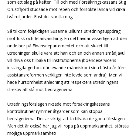
som ett slag på käften. Till och med Försäkringskassans Stig
Orustffjord studsade mot repen och försökte landa vid cirka
två miljarder. Fast det var illa nog.
Så tillkom följaktligen Susanne Billums utredningsuppdrag
mot fusk och felanvändning. En del hävdar visserligen att den
onde bor på Finansdepartementet och att skälet till
utredningen skulle vara att han och en och annan smådjävul
vill driva oss tillbaka till institutionerna (boendeservicens
instängda getton, där levande människor i sina bästa år före
assistansreformen verkligen inte levde som andra). Men vi
hade hursomhelst anledning att respektera utredningens
direktiv att slå mot bedrägerierna.
Utredningsförslagen riktade mot försäkringskassans
kontrollrutiner rymmer åtgärder som kan stoppa
bedrägerierna. Det är viktigt att ta tillvara de goda förslagen.
Men det är också här jag vill ropa på uppmärksamhet, största
möjliga uppmärksamhet!