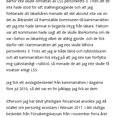
därför inte skulle omfattas av LSS personkrets 3. Trots att de
inte hade stöd för sitt ställningstagande och att jag
förklarade att läkarkåren menade att det absolut inte var en
del av åldrandet så framställde kommunen till kammarrätten
att jag inte hade lämnat in begärda intyg från läkare. Faktum
var att kommunen hade sagt att de skulle återkomma om de
var i behov av läkarintyg vilket de aldrig gjorde och de fick
därför rätt i kammarrätten att jag inte skulle tillhöra
personkrets 3. Trots att jag är både blind och rullstolsburen
och att kammarrätten fick intyg på att jag inte kan förflytta
mig självständigt i rullstol, så menade de att jag inte skulle få
insatser enligt LSS.
Jag fick ett avslagsbeskedet från kammarrätten i dagarna
före jul 2010, så det var en fin julklapp jag fick av dem.
Eftersom jag har blivit ytterligare försämrad ansökte jag då
istället om personlig assistans i februari 2011. I det slutliga
beskedet från Försäkringskassan från i november förra året