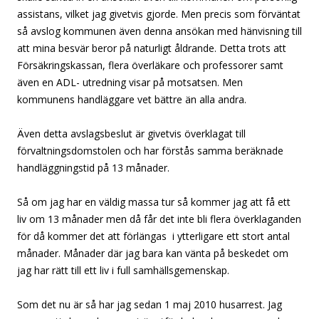
assistans, vilket jag givetvis gjorde. Men precis som förväntat
så avslog kommunen även denna ansökan med hänvisning till
att mina besvär beror på naturligt åldrande. Detta trots att
Försäkringskassan, flera överläkare och professorer samt
även en ADL- utredning visar på motsatsen. Men
kommunens handläggare vet bättre än alla andra.
Även detta avslagsbeslut är givetvis överklagat till
förvaltningsdomstolen och har förstås samma beräknade
handläggningstid på 13 månader.
Så om jag har en väldig massa tur så kommer jag att få ett
liv om 13 månader men då får det inte bli flera överklaganden
för då kommer det att förlängas i ytterligare ett stort antal
månader. Månader där jag bara kan vänta på beskedet om
jag har rätt till ett liv i full samhällsgemenskap.
Som det nu är så har jag sedan 1 maj 2010 husarrest. Jag