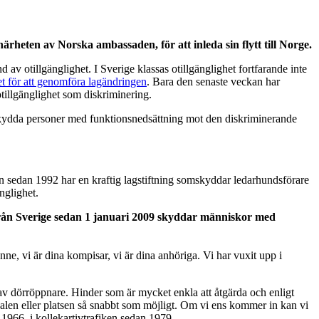
rheten av Norska ambassaden, för att inleda sin flytt till Norge.
av otillgänglighet. I Sverige klassas otillgänglighet fortfarande inte
tet för att genomföra lagändringen
. Bara den senaste veckan har
 otillgänglighet som diskriminering.
 att skydda personer med funktionsnedsättning mot den diskriminerande
ralien sedan 1992 har en kraftig lagstiftning somskyddar ledarhundsförare
nglighet.
ad från Sverige sedan 1 januari 2009 skyddar människor med
anne, vi är dina kompisar, vi är dina anhöriga. Vi har vuxit upp i
d av dörröppnare. Hinder som är mycket enkla att åtgärda och enligt
kalen eller platsen så snabbt som möjligt. Om vi ens kommer in kan vi
n 1966, i kollekartivtrafiken sedan 1979.