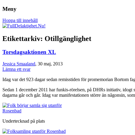
Meny
Om rätten att leva det liv du vill, oavsett 
FullDelaktighet.Nu!
Hoppa till innehåll
Etikettarkiv:
Otillgänglighet
Torsdagsaktionen XL
Jessica Smaaland
, 30 maj, 2013
Lämna ett svar
Idag var det 923 dagar sedan remisstiden för promemorian Bortom fager
Sedan 1 december 2011 har funkis-rörelsen, på DHRs initiativ, idogt s
dagarna går och går. Idag var manifestationen större än någonsin, som 
Undertecknad på plats