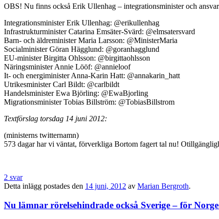
OBS! Nu finns också Erik Ullenhag – integrationsminister och ansvarig
Integrationsminister Erik Ullenhag: @erikullenhag
Infrastrukturminister Catarina Emsäter-Svärd: @elmsatersvard
Barn- och äldreminister Maria Larsson: @MinisterMaria
Socialminister Göran Hägglund: @goranhagglund
EU-minister Birgitta Ohlsson: @birgittaohlsson
Näringsminister Annie Lööf: @annieloof
It- och energiminister Anna-Karin Hatt: @annakarin_hatt
Utrikesminister Carl Bildt: @carlbildt
Handelsminister Ewa Björling: @EwaBjorling
Migrationsminister Tobias Billström: @TobiasBillstrom
Textförslag torsdag 14 juni 2012:
(ministerns twitternamn)
573 dagar har vi väntat, förverkliga Bortom fagert tal nu! Otillgängli
2 svar
Detta inlägg postades den
14 juni, 2012
av
Marian Bergroth
.
Nu lämnar rörelsehindrade också Sverige – för Norge