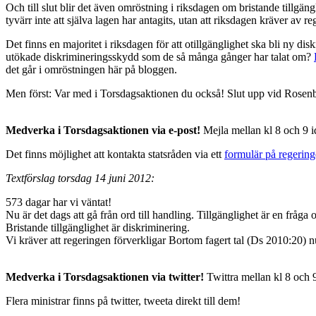
Och till slut blir det även omröstning i riksdagen om bristande tillgä
tyvärr inte att själva lagen har antagits, utan att riksdagen kräver av 
Det finns en majoritet i riksdagen för att otillgänglighet ska bli ny d
utökade diskrimineringsskydd som de så många gånger har talat om?
det går i omröstningen här på bloggen.
Men först: Var med i Torsdagsaktionen du också! Slut upp vid Rosenbad
Medverka i Torsdagsaktionen via e-post!
Mejla mellan kl 8 och 9 i
Det finns möjlighet att kontakta statsråden via ett
formulär på regerin
Textförslag torsdag 14 juni 2012:
573 dagar har vi väntat!
Nu är det dags att gå från ord till handling. Tillgänglighet är en fråg
Bristande tillgänglighet är diskriminering.
Vi kräver att regeringen förverkligar Bortom fagert tal (Ds 2010:20) n
Medverka i Torsdagsaktionen via twitter!
Twittra mellan kl 8 och 
Flera ministrar finns på twitter, tweeta direkt till dem!