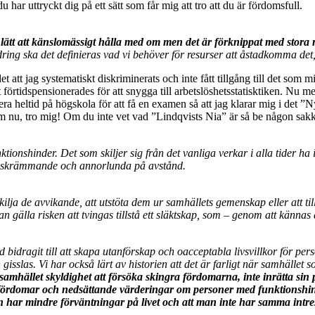
 har uttryckt dig på ett sätt som får mig att tro att du är fördomsfull.
 lätt att känslomässigt hålla med om men det är förknippat med stora 
ing ska det definieras vad vi behöver för resurser att åstadkomma det,
tt jag systematiskt diskriminerats och inte fått tillgång till det som m
örtidspensionerades för att snygga till arbetslöshetsstatisktiken. Nu mer 
era heltid på högskola för att få en examen så att jag klarar mig i det ”N
om nu, tro mig! Om du inte vet vad ”Lindqvists Nia” är så be någon sakk
ktionshinder. Det som skiljer sig från det vanliga verkar i alla tider h
det skrämmande och annorlunda på avstånd.
kilja de avvikande, att utstöta dem ur samhällets gemenskap eller att 
n gälla risken att tvingas tillstå ett släktskap, som – genom att känn
 bidragit till att skapa utanförskap och oacceptabla livsvillkor för pe
 gisslas. Vi har också lärt av historien att det är farligt när samhället
amhället skyldighet att försöka skingra fördomarna, inte inrätta sin 
 att fördomar och nedsättande värderingar om personer med funktionshin
n har mindre förväntningar på livet och att man inte har samma intresse 