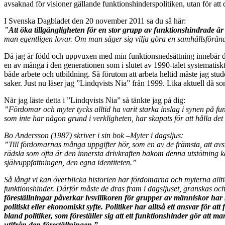
avsaknad för visioner gällande funktionshinderspolitiken, utan för att du
I Svenska Dagbladet den 20 november 2011 sa du så här:
”
Att öka tillgängligheten för en stor grupp av funktionshindrade är
man egentligen lovar. Om man säger sig vilja göra en samhällsförändr
Då jag är född och uppvuxen med min funktionsnedsättning innebär det a
en av många i den generationen som i slutet av 1990-talet systematiskt f
både arbete och utbildning. Så förutom att arbeta heltid måste jag stud
saker. Just nu läser jag ”Lindqvists Nia” från 1999. Lika aktuell då s
När jag läste detta i ”Lindqvists Nia” så tänkte jag på dig:
”Fördomar och myter tycks alltid ha varit starka inslag i synen på fun
som inte har någon grund i verkligheten, har skapats för att hålla 
Bo Andersson (1987) skriver i sin bok –Myter i dagsljus:
”Till fördomarnas många uppgifter hör, som en av de främsta, att avs
rädsla som ofta är den innersta drivkraften bakom denna utstötning ka
självuppfattningen, den egna identiteten.”
Så långt vi kan överblicka historien har fördomarna och myterna alltid
funktionshinder. Därför måste de
dras fram i dagsljuset, granskas och
föreställningar påverkar ivsvillkoren för grupper av människor har s
politiskt eller ekonomiskt syfte. Politiker har alltså ett ansvar för
bland politiker, som föreställer sig att ett funktionshinder gör att ma
utifrån den föreställningen.”