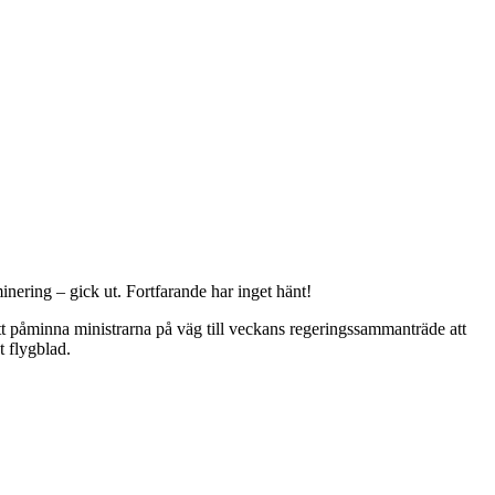
nering – gick ut. Fortfarande har inget hänt!
tt påminna ministrarna på väg till veckans regeringssammanträde att
t flygblad.