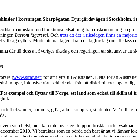
ehinder i korsningen Skarpögatan-Djurgårdsvägen i Stockholm, i nä
skyddar människor med funktionsnedsättning från diskriminering på grund 
edningen
Bortom fagert tal
. Och
trots att det i riksdagen finns en majori
det vill säga ytterst Moderaterna, lägger fram ett lagförslag om att klassa
 stanna där till dess att Sveriges riksdag och regeringen tar sitt ansvar
00:
örare (
www.slfhf.net
) för att flytta till Australien. Detta för att Aust
ättningar, inklusive rörelsehindrade, från att diskrimineras pga otillgä
HF:s exempel och flyttar till Norge, ett land som också till skilln
ghet.
- och flickvänner, partners, gifta, arbetskompisar, studenter. Vi är din gr
gda.
som vem som helst, men kan inte pga steg, trappor, trösklar och avsakna
31 december 2010. Vi betraktas som en börda och bäst är att vi lämnar lo
s att det funnits bestämmelser med krav på tillgänglighet i byggnader seda