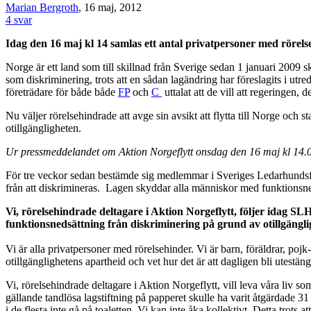
Marian Bergroth
, 16 maj, 2012
4 svar
Idag den 16 maj kl 14 samlas ett antal privatpersoner med rörels
Norge är ett land som till skillnad från Sverige sedan 1 januari 2009 
som diskriminering, trots att en sådan lagändring har föreslagits i utr
företrädare för både både
FP
och
C
uttalat att de vill att regeringen, 
Nu väljer rörelsehindrade att avge sin avsikt att flytta till Norge och
otillgängligheten.
Ur pressmeddelandet om Aktion Norgeflytt onsdag den 16 maj kl 14.
För tre veckor sedan bestämde sig medlemmar i Sveriges Ledarhundsf
från att diskrimineras. Lagen skyddar alla människor med funktionsneds
Vi, rörelsehindrade deltagare i Aktion Norgeflytt, följer idag SL
funktionsnedsättning från diskriminering på grund av otillgängli
Vi är alla privatpersoner med rörelsehinder. Vi är barn, föräldrar, pojk
otillgänglighetens apartheid och vet hur det är att dagligen bli utestän
Vi, rörelsehindrade deltagare i Aktion Norgeflytt, vill leva våra liv 
gällande tandlösa lagstiftning på papperet skulle ha varit åtgärdade 
i de flesta inte gå på toaletten. Vi kan inte åka kollektivt. Detta trot