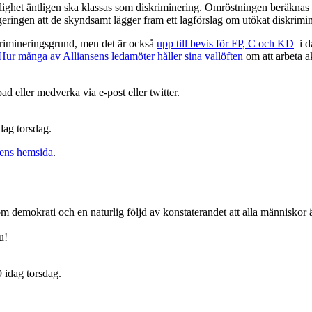
nglighet äntligen ska klassas som diskriminering. Omröstningen beräknas 
regeringen att de skyndsamt lägger fram ett lagförslag om utökat diskrimi
iskrimineringsgrund, men det är också
upp till bevis för FP, C och KD
i da
Hur många av Alliansens ledamöter håller sina vallöften
om att arbeta a
 eller medverka via e-post eller twitter.
dag torsdag.
gens hemsida
.
a om demokrati och en naturlig följd av konstaterandet att alla människor 
u!
9 idag torsdag.