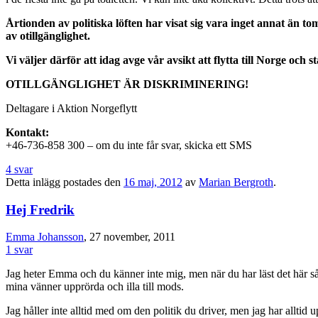
Årtionden av politiska löften har visat sig vara inget annat än t
av otillgänglighet.
Vi väljer därför att idag avge vår avsikt att flytta till Norge och
OTILLGÄNGLIGHET ÄR DISKRIMINERING!
Deltagare i Aktion Norgeflytt
Kontakt:
+46-736-858 300 – om du inte får svar, skicka ett SMS
4 svar
Detta inlägg postades den
16 maj, 2012
av
Marian Bergroth
.
Hej Fredrik
Emma Johansson
, 27 november, 2011
1 svar
Jag heter Emma och du känner inte mig, men när du har läst det här så h
mina vänner upprörda och illa till mods.
Jag håller inte alltid med om den politik du driver, men jag har alltid 