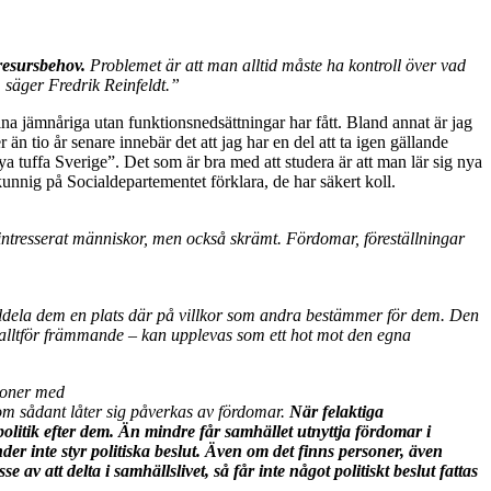
resursbehov.
Problemet är att man alltid måste ha kontroll över vad
 säger Fredrik Reinfeldt.”
ina jämnåriga utan funktionsnedsättningar har fått. Bland annat är jag
än tio år senare innebär det att jag har en del att ta igen gällande
ya tuffa Sverige”. Det som är bra med att studera är att man lär sig nya
unnig på Socialdepartementet förklara, de har säkert koll.
a intresserat människor, men också skrämt. Fördomar, föreställningar
tilldela dem en plats där på villkor som andra bestämmer för dem. Den
as alltför främmande – kan upplevas som ett hot mot den egna
rsoner med
 som sådant låter sig påverkas av fördomar.
När felaktiga
politik efter dem. Än mindre får samhället utnyttja fördomar i
der inte styr politiska beslut. Även om det finns personer, även
av att delta i samhällslivet, så får inte något politiskt beslut fattas