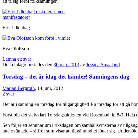
att ta sig förbi folksamlingen
Erik Ullenhag
Eva Olofsson
Lämna ett svar
Detta inlägg postades den
30 maj, 2013
av
Jessica Smaaland
.
Torsdag – det är idag det händer! Sanningens dag.
Marian Bergroth
, 14 juni, 2012
2 svar
Det är i sanning en torsdag för tillgänglighet! En torsdag för att gå bor
Först blir det självklart Torsdagsaktionen vid Rosenbad, kl 8-9. Hela
Sen följer ett seminarium i riksdagen om samhällsvinsterna av tillgän
inte oväntade – siffror som visar att tillgänglighet lönar sig. Unde