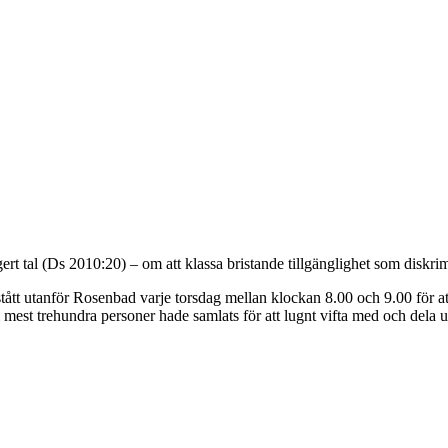
funktionsförmåga.
t tal (Ds 2010:20) – om att klassa bristande tillgänglighet som diskrimi
tått utanför Rosenbad varje torsdag mellan klockan 8.00 och 9.00 för a
mest trehundra personer hade samlats för att lugnt vifta med och dela u