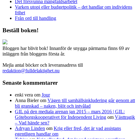
Det försvunna mångfaldsarbetet
Varken utopi eller budgetpolitik – det handlar om individens
frihet
Från ord till handling
Beställ boken!
Bloggen har blivit bok! Innanför de snygga pärmarna finns 69 av
inläggen från bloggens första år.
Mejla antal böcker och leveransadress till
redaktion@fulldelaktighet.nu
Senaste kommentarer
enki vera
om
Jour
Anna Bieler
om
Vägen till samhällsinkludering går genom att
bli granskad – naken, blöt och intvålad
GIL på den mediala arenan jan 2015 – mars 2016 | GIL:
Göteborgskooperativet för Independent Living
om
Västtragik
– Vad hände sen?
Adryan Linden
om
Krig eller fred, det är vad assistans
egentligen handlar om