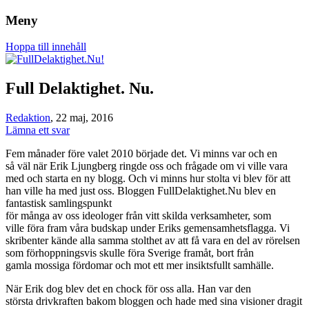
Meny
Om rätten att leva det liv du vill, oavsett
FullDelaktighet.Nu!
Hoppa till innehåll
funktionsförmåga.
Full Delaktighet. Nu.
Redaktion
, 22 maj, 2016
Lämna ett svar
Fem månader före valet 2010 började det. Vi minns var och en
så
väl när Erik Ljungberg ringde oss och frågade om vi ville vara
med och starta en ny blogg. Och vi minns hur stolta vi blev för att
han ville ha med just oss. Bloggen FullDelaktighet.Nu blev en
fantastisk samlingspunkt
för många av oss ideologer från vitt skilda verksamheter, som
ville föra fram våra budskap under Eriks gemensamhetsflagga. Vi
skribenter kände alla samma stolthet av att få vara en del av rörelsen
som förhoppningsvis skulle föra Sverige framåt, bort från
gamla
mossiga fördomar och mot ett mer insiktsfullt samhälle.
När Erik dog blev det en chock för oss alla. Han var den
största
drivkraften bakom bloggen och hade med sina visioner dragit