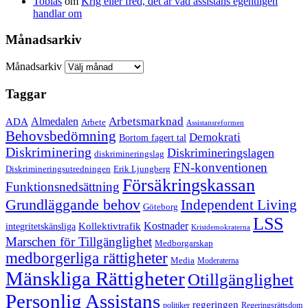
Tobias
om
Krig eller fred, det är vad assistans egentligen
handlar om
Månadsarkiv
Månadsarkiv
Taggar
Arbetsmarknad
ADA
Almedalen
Arbete
Assistansreformen
Behovsbedömning
Demokrati
Bortom fagert tal
Diskriminering
Diskrimineringslagen
diskrimineringslag
FN-konventionen
Diskrimineringsutredningen
Erik Ljungberg
Försäkringskassan
Funktionsnedsättning
Grundläggande behov
Independent Living
Göteborg
LSS
Kollektivtrafik
Kostnader
integritetskänsliga
Kristdemokraterna
Marschen för Tillgänglighet
Medborgarskap
medborgerliga rättigheter
Media
Moderaterna
Mänskliga Rättigheter
Otillgänglighet
Personlig Assistans
regeringen
politiker
Regeringsrättsdom