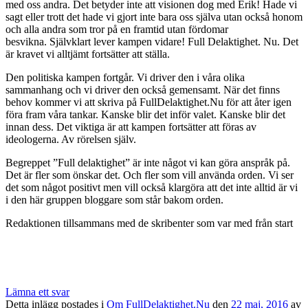
med oss andra. Det betyder inte att visionen dog med Erik! Hade vi
sagt eller trott det hade vi gjort inte bara oss själva utan också honom
och alla andra som tror på en framtid utan fördomar
besvikna. Självklart lever kampen vidare! Full Delaktighet. Nu. Det
är kravet
vi alltjämt fortsätter att ställa.
Den politiska kampen fortgår. Vi driver den i våra olika
sammanhang
och vi driver den också gemensamt. När det finns
behov kommer vi att skriva på FullDelaktighet.Nu för att åter igen
föra fram våra tankar. Kanske blir det inför valet. Kanske blir det
innan dess. Det viktiga är att kampen fortsätter att föras av
ideologerna. Av
rörelsen själv.
Begreppet ”Full delaktighet” är inte något vi kan göra anspråk
på.
Det är fler som önskar det. Och fler som vill använda orden. Vi ser
det som något positivt men vill också klargöra att det inte
alltid är vi
i den här gruppen bloggare som står bakom orden.
Redaktionen tillsammans med de skribenter som var med från start
Lämna ett svar
Detta inlägg postades i
Om FullDelaktighet.Nu
den
22 maj, 2016
av