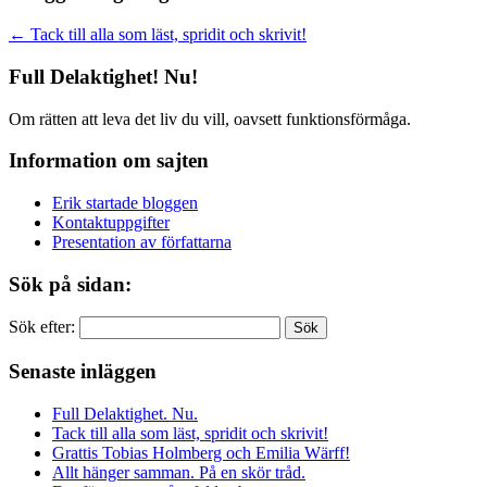
←
Tack till alla som läst, spridit och skrivit!
Full Delaktighet! Nu!
Om rätten att leva det liv du vill, oavsett funktionsförmåga.
Information om sajten
Erik startade bloggen
Kontaktuppgifter
Presentation av författarna
Sök på sidan:
Sök efter:
Senaste inläggen
Full Delaktighet. Nu.
Tack till alla som läst, spridit och skrivit!
Grattis Tobias Holmberg och Emilia Wärff!
Allt hänger samman. På en skör tråd.