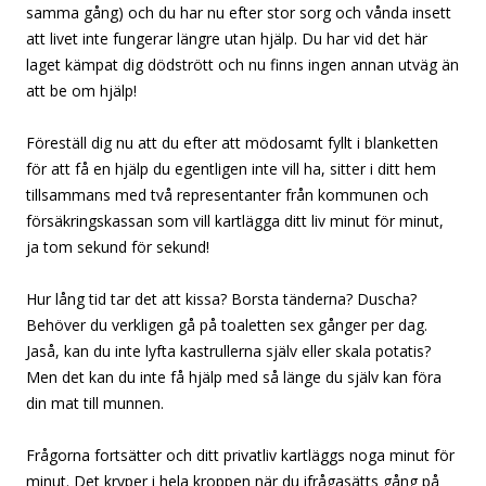
samma gång) och du har nu efter stor sorg och vånda insett
att livet inte fungerar längre utan hjälp. Du har vid det här
laget kämpat dig dödstrött och nu finns ingen annan utväg än
att be om hjälp!
Föreställ dig nu att du efter att mödosamt fyllt i blanketten
för att få en hjälp du egentligen inte vill ha, sitter i ditt hem
tillsammans med två representanter från kommunen och
försäkringskassan som vill kartlägga ditt liv minut för minut,
ja tom sekund för sekund!
Hur lång tid tar det att kissa? Borsta tänderna? Duscha?
Behöver du verkligen gå på toaletten sex gånger per dag.
Jaså, kan du inte lyfta kastrullerna själv eller skala potatis?
Men det kan du inte få hjälp med så länge du själv kan föra
din mat till munnen.
Frågorna fortsätter och ditt privatliv kartläggs noga minut för
minut. Det kryper i hela kroppen när du ifrågasätts gång på