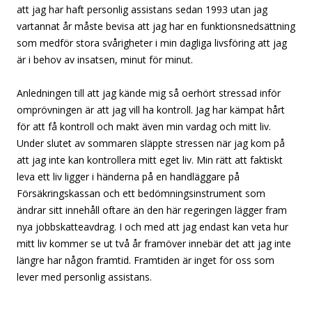
att jag har haft personlig assistans sedan 1993 utan jag
vartannat år måste bevisa att jag har en funktionsnedsättning
som medför stora svårigheter i min dagliga livsföring att jag
är i behov av insatsen, minut för minut.
Anledningen till att jag kände mig så oerhört stressad inför
omprövningen är att jag vill ha kontroll. Jag har kämpat hårt
för att få kontroll och makt även min vardag och mitt liv.
Under slutet av sommaren släppte stressen när jag kom på
att jag inte kan kontrollera mitt eget liv. Min rätt att faktiskt
leva ett liv ligger i händerna på en handläggare på
Försäkringskassan och ett bedömningsinstrument som
ändrar sitt innehåll oftare än den här regeringen lägger fram
nya jobbskatteavdrag. I och med att jag endast kan veta hur
mitt liv kommer se ut två år framöver innebär det att jag inte
längre har någon framtid. Framtiden är inget för oss som
lever med personlig assistans.