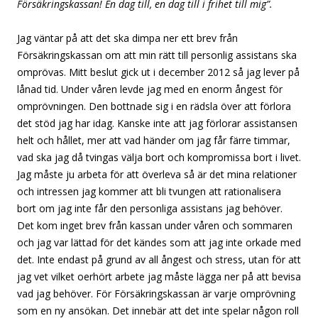
Försäkringskassan! En dag till, en dag till i frihet till mig”.
Jag väntar på att det ska dimpa ner ett brev från
Försäkringskassan om att min rätt till personlig assistans ska
omprövas. Mitt beslut gick ut i december 2012 så jag lever på
lånad tid. Under våren levde jag med en enorm ångest för
omprövningen. Den bottnade sig i en rädsla över att förlora
det stöd jag har idag. Kanske inte att jag förlorar assistansen
helt och hållet, mer att vad händer om jag får färre timmar,
vad ska jag då tvingas välja bort och kompromissa bort i livet.
Jag måste ju arbeta för att överleva så är det mina relationer
och intressen jag kommer att bli tvungen att rationalisera
bort om jag inte får den personliga assistans jag behöver.
Det kom inget brev från kassan under våren och sommaren
och jag var lättad för det kändes som att jag inte orkade med
det. Inte endast på grund av all ångest och stress, utan för att
jag vet vilket oerhört arbete jag måste lägga ner på att bevisa
vad jag behöver. För Försäkringskassan är varje omprövning
som en ny ansökan. Det innebär att det inte spelar någon roll