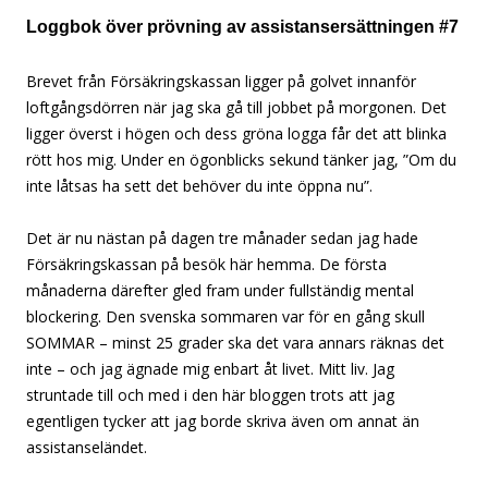
Loggbok över prövning av assistansersättningen #7
Brevet från Försäkringskassan ligger på golvet innanför
loftgångsdörren när jag ska gå till jobbet på morgonen. Det
ligger överst i högen och dess gröna logga får det att blinka
rött hos mig. Under en ögonblicks sekund tänker jag, ”Om du
inte låtsas ha sett det behöver du inte öppna nu”.
Det är nu nästan på dagen tre månader sedan jag hade
Försäkringskassan på besök här hemma. De första
månaderna därefter gled fram under fullständig mental
blockering. Den svenska sommaren var för en gång skull
SOMMAR – minst 25 grader ska det vara annars räknas det
inte – och jag ägnade mig enbart åt livet. Mitt liv. Jag
struntade till och med i den här bloggen trots att jag
egentligen tycker att jag borde skriva även om annat än
assistanseländet.