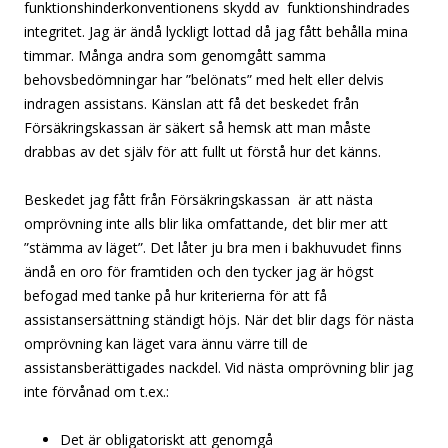
funktionshinderkonventionens skydd av funktionshindrades
integritet. Jag är ändå lyckligt lottad då jag fått behålla mina
timmar. Många andra som genomgått samma
behovsbedömningar har ”belönats” med helt eller delvis
indragen assistans. Känslan att få det beskedet från
Försäkringskassan är säkert så hemsk att man måste
drabbas av det själv för att fullt ut förstå hur det känns.
Beskedet jag fått från Försäkringskassan är att nästa
omprövning inte alls blir lika omfattande, det blir mer att
”stämma av läget”. Det låter ju bra men i bakhuvudet finns
ändå en oro för framtiden och den tycker jag är högst
befogad med tanke på hur kriterierna för att få
assistansersättning ständigt höjs. När det blir dags för nästa
omprövning kan läget vara ännu värre till de
assistansberättigades nackdel. Vid nästa omprövning blir jag
inte förvånad om t.ex.:
Det är obligatoriskt att genomgå