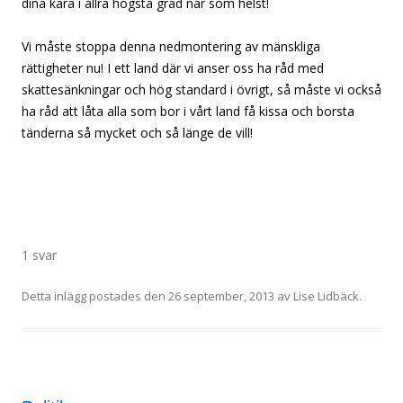
dina kära i allra högsta grad när som helst!
Vi måste stoppa denna nedmontering av mänskliga
rättigheter nu! I ett land där vi anser oss ha råd med
skattesänkningar och hög standard i övrigt, så måste vi också
ha råd att låta alla som bor i vårt land få kissa och borsta
tänderna så mycket och så länge de vill!
1 svar
Detta inlägg postades den
26 september, 2013
av
Lise Lidbäck
.