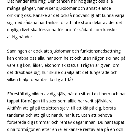
Det händer inte mig. Den tanken har nog slagit oss alla
många gånger, när vi ser sjukdomar och annat elände
omkring oss. Kanske är det också nödvändigt att kunna värja
sig med sådana här tankar för att inte stora delar av det det
dagliga livet ska försvinna för oro för sådant som kanske
aldrig händer.
Sanningen är dock att sjukdomar och funktionsnedsättning
kan drabba oss alla, när som helst och utan någon skillnad på
vare sig kön, ålder, ekonomisk status. Frågan är given, om
det drabbade dig, hur skulle du vilja att det fungerade och
vilken hjälp förväntar du dig att få?
Föreställ dig bilden av dig själv, när du sitter i ditt hem och har
tappat förmågan till saker som alltid har varit självklara.
Alltifrån att gå på toaletten själv, till att klä på dig, borsta
tänderna och att gå ut när du har lust, utan att behöva
förbereda dig i timmar och rentav dagar innan. Du har tappat
dina förmågor en efter en (eller kanske rentav alla på en och