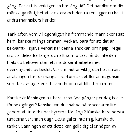
gång. Tar ditt liv verkligen så här lång tid? Det handlar om din
mänskliga rättighet att existera och den rätten ligger nu helt i
andra människors händer.
Tänk efter, vem vill egentligen ha främmande människor i sitt
hem, kanske många timmar i veckan, bara för att det är
bekvämt? I själva verket har denna ansökan om hjälp i regel
dröjt alldeles för länge och allt som oftast får du inte den
hjälp du behöver utan ett mödosamt arbete med
överklagande av beslut. Varje minut är viktig och helt säkert
är att ingen får för många. Tvärtom är det fler än någonsin
som får avslag eller sitt liv nedmonterat till ett minimum.
Kanske är lösningen att bara kissa fyra gånger per dag istället
för sex gånger? Kanske kan du snabba på proceduren lite
genom att inte dra ner byxorna för långt? Kanske bara borsta
tänderna varannan dag? Detta gäller inte mig, kanske du
tänker. Sanningen är att detta kan gälla dig eller någon av