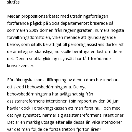
slutfas.
Medan propositionsarbetet med utredningsförslagen
fortfarande pågick på Socialdepartementet briserade så
sommaren 2009 domen från regeringsrätten, numera högsta
förvaltningsdomstolen, vilken menade att grundläggande
behov, som dittills berättigat till personlig assistans därför att
de är integritetskänsliga, nu skulle berättiga endast om de är
det. Denna subtila glidning i synsätt har fått förödande
konsekvenser.
Försäkringskassans tillämpning av denna dom har inneburit
ett skred i behovsbedömningarna. De nya
behovsbedömningarna har avlägsnat sig från
assistansreformens intentioner. I sin rapport av den 30 juni
hävdar dock Försäkringskassan att man först nu, i och med
det nya synsättet, närmar sig assistansreformens intentioner.
Det är en märklig utsaga efter alla dessa år. Vilka intentioner
var det man följde de första tretton fjorton åren?