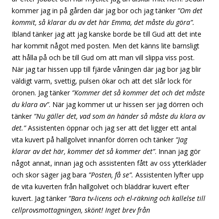
kommer jag in på gården där jag bor och jag tänker
”Om det
kommit, så klarar du av det här Emma, det måste du göra”.
Ibland tänker jag att jag kanske borde be till Gud att det inte
har kommit något med posten. Men det känns lite barnsligt
att hålla på och be till Gud om att man vill slippa viss post.
När jag tar hissen upp till fjärde våningen där jag bor jag blir
väldigt varm, svettig, pulsen ökar och att det slår lock för
öronen. Jag tänker
”Kommer det så kommer det och det måste
du klara av”
. När jag kommer ut ur hissen ser jag dörren och
tänker
”Nu gäller det, vad som än händer så måste du klara av
det.”
Assistenten öppnar och jag ser att det ligger ett antal
vita kuvert på hallgolvet innanför dörren och tänker
”Jag
klarar av det här, kommer det så kommer det”
. Innan jag gör
något annat, innan jag och assistenten fått av oss ytterkläder
och skor säger jag bara
”Posten, få se”.
Assistenten lyfter upp
de vita kuverten från hallgolvet och bläddrar kuvert efter
kuvert. Jag tänker
”Bara tv-licens och el-räkning och kallelse till
cellprovsmottagningen, skönt! Inget brev från