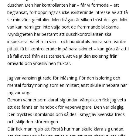
duschar. Den här kontrollanten har – får vi förmoda – ett
begränsat, förhoppningsvis icke existerande intresse av att få
se min väns genitalier. Men frågan är vilken tröst det ger. Min
vän kan nämligen inte välja bort de främmande blickarna.
Myndigheten har bestämt att duschkontrollanten ska
inspektera. Valet min vän – och hundratals andra som väntar
på att få bli kontrollerade in på bara skinnet – kan göra är att i
så fall avstå från assistansen. Att välja den isolering från
omvärld och yrkesliv hen fruktar.
Jag var vansinnigt rädd för inlåsning. För den isolering och
mental förkrympning som en militärtjänst skulle innebära när
jag var ung.
Genom vänner som klarat sig undan värnplikten fick jag veta
att det fanns en handbok för vapenvägrare. Den var olaglig.
Den trycktes utomlands och såldes i smyg av Svenska freds
och skiljedomsföreningen.
Där fick man hjälp att förstå hur man skulle klara sig undan.