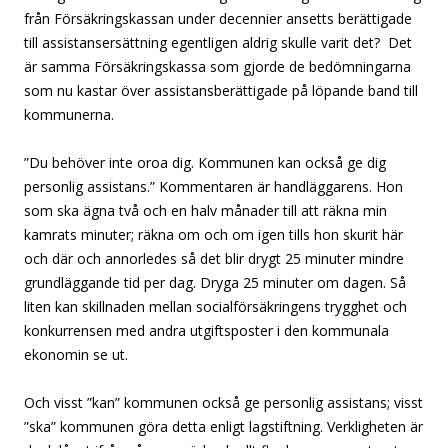
från Försäkringskassan under decennier ansetts berättigade
till assistansersättning egentligen aldrig skulle varit det? Det
är samma Försäkringskassa som gjorde de bedömningarna
som nu kastar över assistansberättigade på löpande band till
kommunerna.
”Du behöver inte oroa dig. Kommunen kan också ge dig
personlig assistans.” Kommentaren är handläggarens. Hon
som ska ägna två och en halv månader till att räkna min
kamrats minuter; räkna om och om igen tills hon skurit här
och där och annorledes så det blir drygt 25 minuter mindre
grundläggande tid per dag. Dryga 25 minuter om dagen. Så
liten kan skillnaden mellan socialförsäkringens trygghet och
konkurrensen med andra utgiftsposter i den kommunala
ekonomin se ut.
Och visst ”kan” kommunen också ge personlig assistans; visst
”ska” kommunen göra detta enligt lagstiftning. Verkligheten är