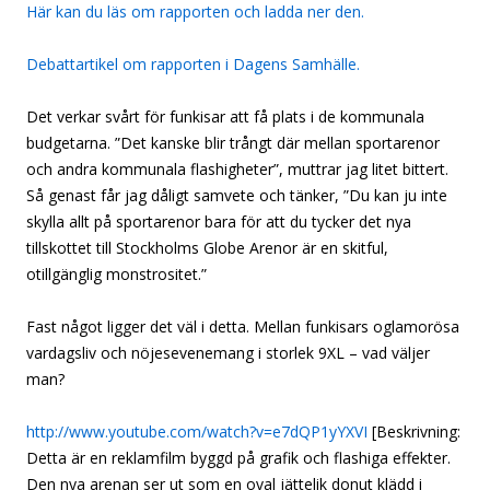
Här kan du läs om rapporten och ladda ner den.
Debattartikel om rapporten i Dagens Samhälle.
Det verkar svårt för funkisar att få plats i de kommunala
budgetarna. ”Det kanske blir trångt där mellan sportarenor
och andra kommunala flashigheter”, muttrar jag litet bittert.
Så genast får jag dåligt samvete och tänker, ”Du kan ju inte
skylla allt på sportarenor bara för att du tycker det nya
tillskottet till Stockholms Globe Arenor är en skitful,
otillgänglig monstrositet.”
Fast något ligger det väl i detta. Mellan funkisars oglamorösa
vardagsliv och nöjesevenemang i storlek 9XL – vad väljer
man?
http://www.youtube.com/watch?v=e7dQP1yYXVI
[Beskrivning:
Detta är en reklamfilm byggd på grafik och flashiga effekter.
Den nya arenan ser ut som en oval jättelik donut klädd i