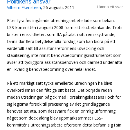
Politikens ansvar
Lämna ett svar
Vilhelm Ekensteen
, 26 augusti, 2011
Efter fyra års ingående utredningsarbete lade som bekant
LSS-kommittén i augusti 2008 fram sitt slutbetänkande. Trots
brister i enskildheter, som IfA påtalat i sitt remissyttrande,
fanns där flera betydelsefulla förslag som kan bidra på ett
värdefullt sätt till assistansreformens utveckling och
stabilisering, inte minst behovsbedömningsinstrumentet som
avser att tydliggöra assistansbehoven och därmed underlätta
en likvärdig behovsbedömning över hela landet.
På ett märkligt sätt tycks emellertid utredningen ha blivit
överkörd innan den fått ge sitt bästa. Det började redan
medan utredningen pågick med Försäkringskassans i och för
sig legitima försök till precisering av det grundläggande
behovet att äta, som dessvärre fick en orimlig utformning,
något som dock aldrig blev uppmärksammat i LSS-
kommitténs utredningsarbete eftersom detta befann sig i sin