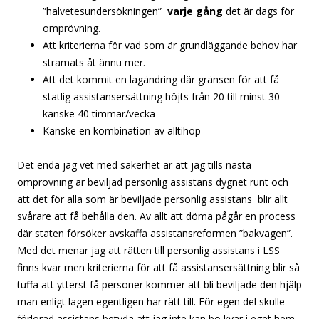
”halvetesundersökningen”
varje gång
det är dags för
omprövning.
Att kriterierna för vad som är grundläggande behov har
stramats åt ännu mer.
Att det kommit en lagändring där gränsen för att få
statlig assistansersättning höjts från 20 till minst 30
kanske 40 timmar/vecka
Kanske en kombination av alltihop
Det enda jag vet med säkerhet är att jag tills nästa
omprövning är beviljad personlig assistans dygnet runt och
att det för alla som är beviljade personlig assistans blir allt
svårare att få behålla den. Av allt att döma pågår en process
där staten försöker avskaffa assistansreformen ”bakvägen”.
Med det menar jag att rätten till personlig assistans i LSS
finns kvar men kriterierna för att få assistansersättning blir så
tuffa att ytterst få personer kommer att bli beviljade den hjälp
man enligt lagen egentligen har rätt till. För egen del skulle
förlorad assistans betyda att jag inte kan bo kvar i eget hem