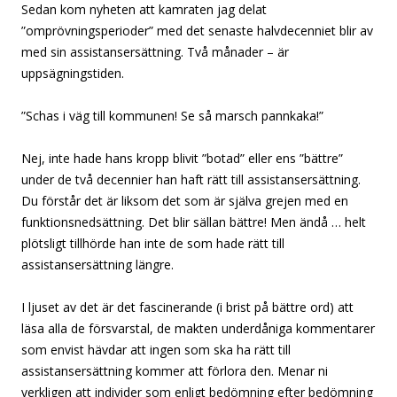
Sedan kom nyheten att kamraten jag delat
”omprövningsperioder” med det senaste halvdecenniet blir av
med sin assistansersättning. Två månader – är
uppsägningstiden.
”Schas i väg till kommunen! Se så marsch pannkaka!”
Nej, inte hade hans kropp blivit ”botad” eller ens ”bättre”
under de två decennier han haft rätt till assistansersättning.
Du förstår det är liksom det som är själva grejen med en
funktionsnedsättning. Det blir sällan bättre! Men ändå … helt
plötsligt tillhörde han inte de som hade rätt till
assistansersättning längre.
I ljuset av det är det fascinerande (i brist på bättre ord) att
läsa alla de försvarstal, de makten underdåniga kommentarer
som envist hävdar att ingen som ska ha rätt till
assistansersättning kommer att förlora den. Menar ni
verkligen att individer som enligt bedömning efter bedömning