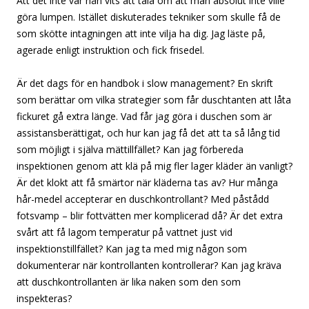
Att det inte var nån vits att tala om att man absolut inte ville
göra lumpen. Istället diskuterades tekniker som skulle få de
som skötte intagningen att inte vilja ha dig. Jag läste på,
agerade enligt instruktion och fick frisedel.
Är det dags för en handbok i slow management? En skrift
som berättar om vilka strategier som får duschtanten att låta
fickuret gå extra länge. Vad får jag göra i duschen som är
assistansberättigat, och hur kan jag få det att ta så lång tid
som möjligt i själva mättillfället? Kan jag förbereda
inspektionen genom att klä på mig fler lager kläder än vanligt?
Är det klokt att få smärtor när kläderna tas av? Hur många
hår-medel accepterar en duschkontrollant? Med påstådd
fotsvamp – blir fottvätten mer komplicerad då? Är det extra
svårt att få lagom temperatur på vattnet just vid
inspektionstillfället? Kan jag ta med mig någon som
dokumenterar när kontrollanten kontrollerar? Kan jag kräva
att duschkontrollanten är lika naken som den som
inspekteras?