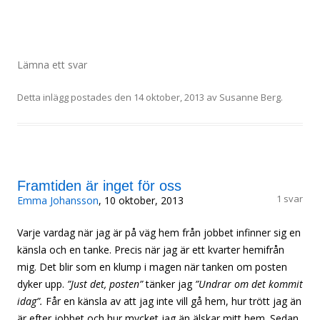
Lämna ett svar
Detta inlägg postades den
14 oktober, 2013
av
Susanne Berg
.
Framtiden är inget för oss
1 svar
Emma Johansson
, 10 oktober, 2013
Varje vardag när jag är på väg hem från jobbet infinner sig en
känsla och en tanke. Precis när jag är ett kvarter hemifrån
mig. Det blir som en klump i magen när tanken om posten
dyker upp.
”Just det, posten”
tänker jag
”Undrar om det kommit
idag”.
Får en känsla av att jag inte vill gå hem, hur trött jag än
är efter jobbet och hur mycket jag än älskar mitt hem. Sedan