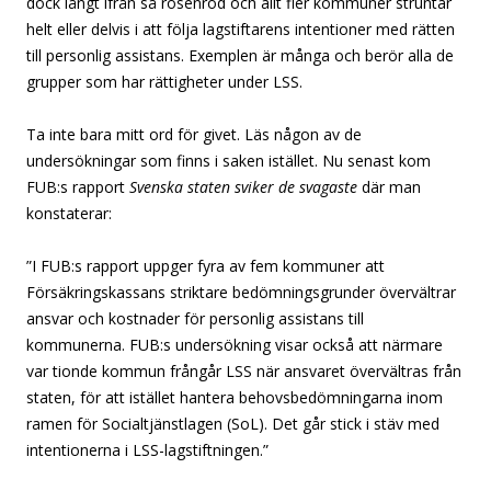
dock långt ifrån så rosenröd och allt fler kommuner struntar
helt eller delvis i att följa lagstiftarens intentioner med rätten
till personlig assistans. Exemplen är många och berör alla de
grupper som har rättigheter under LSS.
Ta inte bara mitt ord för givet. Läs någon av de
undersökningar som finns i saken istället. Nu senast kom
FUB:s rapport
Svenska staten sviker de svagaste
där man
konstaterar:
”I FUB:s rapport uppger fyra av fem kommuner att
Försäkringskassans striktare bedömningsgrunder övervältrar
ansvar och kostnader för personlig assistans till
kommunerna. FUB:s undersökning visar också att närmare
var tionde kommun frångår LSS när ansvaret övervältras från
staten, för att istället hantera behovsbedömningarna inom
ramen för Socialtjänstlagen (SoL). Det går stick i stäv med
intentionerna i LSS-lagstiftningen.”