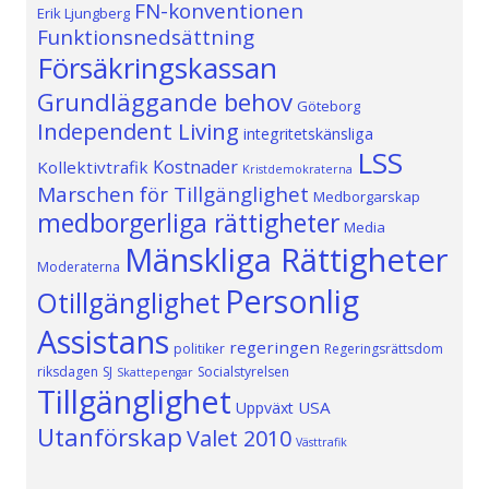
FN-konventionen
Erik Ljungberg
Funktionsnedsättning
Försäkringskassan
Grundläggande behov
Göteborg
Independent Living
integritetskänsliga
LSS
Kostnader
Kollektivtrafik
Kristdemokraterna
Marschen för Tillgänglighet
Medborgarskap
medborgerliga rättigheter
Media
Mänskliga Rättigheter
Moderaterna
Personlig
Otillgänglighet
Assistans
regeringen
politiker
Regeringsrättsdom
riksdagen
SJ
Socialstyrelsen
Skattepengar
Tillgänglighet
USA
Uppväxt
Utanförskap
Valet 2010
Västtrafik