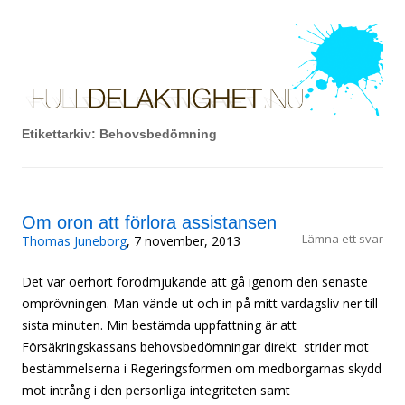
FullDelaktighet.Nu!
Hoppa till innehåll
Om rätten att leva det liv du vill, oavsett funktionsförmåga.
Etikettarkiv:
Behovsbedömning
Om oron att förlora assistansen
Lämna ett svar
Thomas Juneborg
, 7 november, 2013
Det var oerhört förödmjukande att gå igenom den senaste
omprövningen. Man vände ut och in på mitt vardagsliv ner till
sista minuten. Min bestämda uppfattning är att
Försäkringskassans behovsbedömningar direkt strider mot
bestämmelserna i Regeringsformen om medborgarnas skydd
mot intrång i den personliga integriteten samt