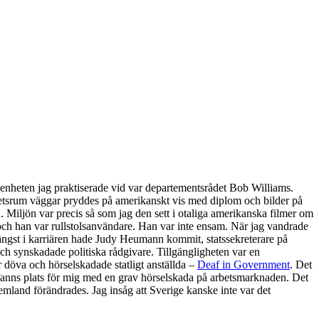
 enheten jag praktiserade vid var departementsrådet Bob Williams.
rbetsrum väggar pryddes på amerikanskt vis med diplom och bilder på
Miljön var precis så som jag den sett i otaliga amerikanska filmer om
ch han var rullstolsanvändare. Han var inte ensam. När jag vandrade
ängst i karriären hade Judy Heumann kommit, statssekreterare på
h synskadade politiska rådgivare. Tillgängligheten var en
r döva och hörselskadade statligt anställda –
Deaf in Government
. Det
fanns plats för mig med en grav hörselskada på arbetsmarknaden. Det
hemland förändrades. Jag insåg att Sverige kanske inte var det