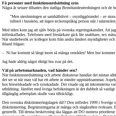
Få personer med funktionsnedsättning syns
Några år senare tillsattes den statliga Bemötandeutredningen och de b
”Men uteslutningen ur samhällslivet – osynliggörandet – av stora 
rullstol i busskön, att ingen teckenspråkig person står i talarsto
Med tiden kom jag att själv börja på svenska regeringskansliet. Att ja
införskaffades. Telefonen med förstärkare gick lite snabbare, sex måna
När studiebesök av kollegor kom från andra länders myndigheter och de
ibland frågan:
– Ni har kommit så långt inom så många områden! Men hur kommer det 
Jag hade aldrig något riktigt bra svar på det.
Väl på arbetsmarknaden, vad händer sen?
När funktionsnedsättning och arbete diskuteras handlar det nästan all
det ser ut när man väl har ett arbete är mindre uppmärksammat. Aspekt
hos hörselskadade och synskadade. Det visade sig att inkomsterna var b
utbildning. Jämfört med övriga befolkningen är det dubbelt så vanligt 
tillgänglig arbetsplats skulle vara tillräckligt.
Den svenska diskrimineringslagen då!? Den infördes 1999 i Sverige o
diskriminering. Begränsningarna är många och slagkraften tveksam. En 
generellt. Till denna beskrivning ska läggas att DO numera prioriterar o