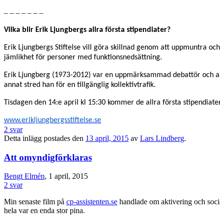
– – – – – – –
Vilka blir Erik Ljungbergs allra första stipendiater?
Erik Ljungbergs Stiftelse vill göra skillnad genom att uppmuntra och
jämlikhet för personer med funktionsnedsättning.
Erik Ljungberg (1973-2012) var en uppmärksammad debattör och akti
annat stred han för en tillgänglig kollektivtrafik.
Tisdagen den 14:e april kl 15:30 kommer de allra första stipendiater
www.erikljungbergsstiftelse.se
2 svar
Detta inlägg postades den
13 april, 2015
av
Lars Lindberg
.
Att omyndigförklaras
Bengt Elmén
, 1 april, 2015
2 svar
Min senaste film på
cp-assistenten.se
handlade om aktivering och social
hela var en enda stor pina.