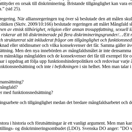
attityder en orsak till diskriminering. Bristande tillgänglighet kan va
.” (sid 25).
gering. När alliansregeringen tog över så beslutade den att målen skul
litiken (Skriv. 2009/10:166) beslutade regeringen att målet Mångfald s
nen av etnisk tillh
ö
righet, religion eller annan trosuppfattning, sexuell l
riskerar att bli diskriminerade p
å
flera diskrimineringsgrunder/
…
/Ett
h strukturerat s
ä
tt inkluderat fr
å
gor om tillg
ä
nglighet och funktionsned
etsmarknad eller stödinsatser och vilka konsekvenser det får. Samma gäll
ättning. Men den nya innebörden av mångfaldsmålet är inte densamma so
en mänskliga mångfalden och de konsekvenser det får till exempel för of
 uppdrag att följa upp funktionshinderpolitiken och redovisar varje år
nktionsnedsättning och inte
i
befolkningen
i sin helhet. Men man talar i
mmansättning?
 mångfald?
ner med funktionsnedsättning?
ineringsarbete och tillgänglighet medan det bredare mångfaldsarbetet och
tora i historia och förutsättningar är ett vanligt argument. Men man ka
llings- og diskrimineringsombudet (LDO). Svenska DO anger: ”DO värna