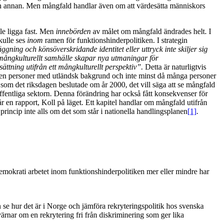
ra en annan. Men mångfald handlar även om att värdesätta människors
le ligga fast. Men
inneb
ö
rden
av målet om mångfald ändrades helt. I
kulle ses
inom
ramen för funktionshinderpolitiken. I strategin
ä
ggning och k
ö
ns
ö
verskridande identitet eller uttryck inte skiljer sig
 m
å
ngkulturellt samh
ä
lle skapar nya utmaningar f
ö
r
s
ä
ttning utifr
å
n ett m
å
ngkulturellt perspektiv
”
.
Detta är naturligtvis
er även personer med utländsk bakgrund och inte minst då många personer
m det riksdagen beslutade om år 2000, det vill säga att se mångfald
fentliga sektorn. Denna förändring har också fått konsekvenser för
 en rapport, Koll på läget. Ett kapitel handlar om mångfald utifrån
 princip inte alls om det som står i nationella handlingsplanen
[1]
.
 demokrati arbetet inom funktionshinderpolitiken mer eller mindre har
n se hur det är i Norge och jämföra rekryteringspolitik hos svenska
r om en rekrytering fri från diskriminering som ger lika