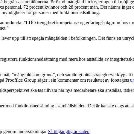
DO begränsas ambitionerna för ökad mångfald i rekryteringen till möjlig
 personal, 72 procent kvinnor och 28 procent män. Det nämns inget om
ga myndigheter för personer med funktionsnedsättning.
 annorlunda: ”LDO treng brei kompetanse og erfaringsbakgrunn hos med
net.”
r upp till att spegla mångfalden i befolkningen. Det finns ett uttryckl
registrera funktionsnedsättning med mera hos anställda av integritetsskäl 
na mål, ”mångfald som grund”, och samtidigt hitta strategier/verktyg att
på Prooffice Group säger i sin kommentar om resultatet av företagets
u
dsperspektivet ska tas tillvara när nya medarbetare ska anställas, riske
er med funktionsnedsättning i samhällsbilden. Det är kanske dags att slu
 upp genom undersökningar
Så tillgänglig är staten
.