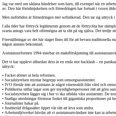
Jag var med om sådana händelser som barn, till exempel när en arbetste
av. Den här förödmjukelsen och förnedringen har fortsatt i vuxen ålder,
Men nuförtiden är förnedringen mer sofistikerad. Den tar sig uttryck
I alla tider har förtryck legitimerats genom att de förtryckta har stäm
svarta antogs vara helt oförmögna att ta rätt på sig själva. Det tredje 
Föreställningar av det här slaget finns till för att bevara traditionel
någon annans bekostnad.
Assistansreformen 1994 innebar en maktförskjutning till assistansanv
Det vi har upplevt alltsedan dess är en enda stor backlash – en panikar
uttryck:
• Facket dömer ut hela reformen.
• Socialstyrelsen myntar begrepp som omsorgsassistenter.
• IVO förstår inte att assistans är något väsensskilt från vård och omso
• Politikerna stiftar lagar som ger myndighetspersoner rätt att göra 
• Socialstyrelsen lägger sig i hur vi ska utbilda våra assistenter. De tr
• Statliga utredningar förstorar fusket till gigantiska proportioner på h
• Journalister hakar på.
• Justitieråd ifrågasätter öppet vår rätt att leva som andra.
• Arbetsmiljöverket hävdar att vi assistansanvändare inte kan ta arbets