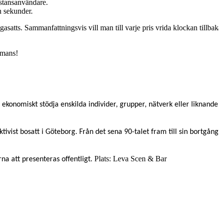
istansanvändare.
h sekunder.
gasatts. Sammanfattningsvis vill man till varje pris vrida klockan tillbak
ammans!
 ekonomiskt stödja enskilda individer, grupper, nätverk eller liknande
vist bosatt i Göteborg. Från det sena 90-talet fram till sin bortgå
Plats: Leva Scen & Bar
na att presenteras offentligt.