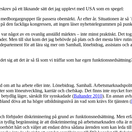
eskrev på ett liknande sätt det jag upplevt med USA som en spegel:
medborgargrupper får passera obemärkt. År efter år. Situationen är så ¨
len på den fackliga kongressen, att ingen läser nyhetstelegrammen på punk
g var något av en ovanlig anställd märktes – inte minst praktiskt. Det t
der. Men till slut kom det jag behövde på plats och det mesta blev rutin
partement för att lära sig mer om Samhall, lönebidrag, assistans och a
sig att det är så få som vi träffar som har egen funktionsnedsättning
tid om att ha arbete eller inte. Lönebidrag. Samhall. Arbetsmarknadspo
er som löneutveckling, karriär och chefskap. Det finns inte mycket for
etydlig lägre, särskilt för synskadade (
Baltander 2010
). En annan avha
bland döva att ha högre utbildningsnivå än vad som krävs för tjänsten (
ch förbjuder diskriminering på grund av funktionsnedsättning. Men erf
tydlig begränsning är att diskriminering på arbetsmarknaden ofta är myck
erhört hårt och väljer att endast driva sådana ärenden som kan leda till r