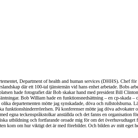
funktionsförmåga.
partementet, Department of health and human services (DHHS). Chef för
orslandskap där ett 100-tal tjänstemän vid hans enhet arbetade. Bobs a
tsen hade fotografiet där Bob skakar hand med president Bill Clinton. 
äntningar. Bob William hade en funktionsnedsättning – en cp-skada – o
e olika departementen mötte jag synskadade, döva och rullstolsburna. L
 funktionshinderrrörelsen. På konferenser mötte jag döva advokater oc
h med egna teckenspråkstolkar anställda och det fanns en organisation fö
ska utbildning och fortfarande oroade mig för om det överhuvudtaget 
ikten kom om hur viktigt det är med förebilder. Och bilden av mitt eget 