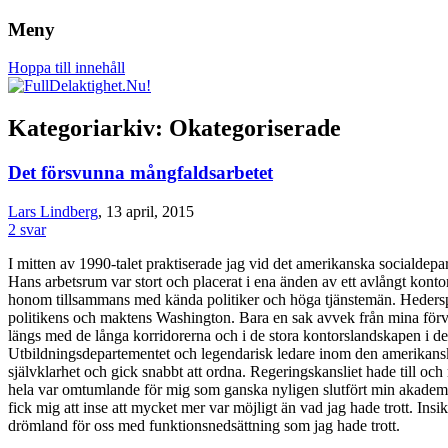
Meny
Om rätten att leva det liv du vill, oavsett 
FullDelaktighet.Nu!
Hoppa till innehåll
Kategoriarkiv:
Okategoriserade
Det försvunna mångfaldsarbetet
Lars Lindberg
, 13 april, 2015
2 svar
I mitten av 1990-talet praktiserade jag vid det amerikanska socialde
Hans arbetsrum var stort och placerat i ena änden av ett avlångt kont
honom tillsammans med kända politiker och höga tjänstemän. Hederspla
politikens och maktens Washington. Bara en sak avvek från mina förv
längs med de långa korridorerna och i de stora kontorslandskapen i d
Utbildningsdepartementet och legendarisk ledare inom den amerikanska
självklarhet och gick snabbt att ordna. Regeringskansliet hade till oc
hela var omtumlande för mig som ganska nyligen slutfört min akademi
fick mig att inse att mycket mer var möjligt än vad jag hade trott. Ins
drömland för oss med funktionsnedsättning som jag hade trott.