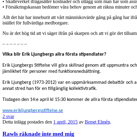
• Skatteverket ifrågasätter kostnader och utlägg som man har som ass
• Försäkringskassan bedömer våra behov genom att räkna minuter oc
Allt det här har inneburit att vårt människovärde gång på gång har ifrå
istället för fullvärdiga medborgare.
Nu är det hög tid att vi säger ifrån på skarpen och att vi gör det tills
– – – – – – –
Vilka blir Erik Ljungbergs allra första stipendiater?
Erik Ljungbergs Stiftelse vill göra skillnad genom att uppmuntra och
jämlikhet för personer med funktionsnedsättning.
Erik Ljungberg (1973-2012) var en uppmärksammad debattör och akti
annat stred han för en tillgänglig kollektivtrafik.
Tisdagen den 14:e april kl 15:30 kommer de allra första stipendiater
www.erikljungbergsstiftelse.se
2 svar
Detta inlägg postades den
1 april, 2015
av
Bengt Elmén
.
Rawls räknade inte med mig