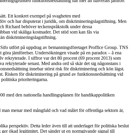
rimineringsgrunden funktionsnedsättning har mer än halverats jämfört
 sätt. Ett konkret exempel på svagheten med
döv och har disputerat i juridik, om diskrimineringslagstiftning. Men
r och Richard behöver teckenspråkstolk under dessa
ribban vid skäliga kostnader. Det stöd som kan fås via
än diskrimineringslagstiftning.
S Sifo utfört på uppdrag av bemanningsföretaget Proffice Group. TNS
 att göra jämförelser. Undersökningen visade på en paradox – å ena
älv rekryterade. I siffror var det 80 procent (69 procent 2013) som
va rekryterade senast. Med andra ord så skär det sig någonstans i
onsnedsättning innebar störst risk för diskriminering och kön lägst.
nt. Risken för diskriminering på grund av funktionsnedsättning vid
politiska prioriteringarna.
2000 med den nationella handlingsplanen för handikappolitiken
 man menar med mångfald och vad målet för offentliga sektorn är,
 perspektiv. Detta leder även till att underlaget för politiska beslut
 ger ökad legitimitet. Det sänder ut en normgivande signal till