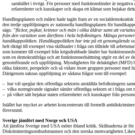
samhället i övrigt. För personer med funktionshinder är negativa 
erfarenheter och kunskaper och skapa ett klimat som bejakar detta
Handlingsplanen och målen hade tagits fram av en socialdemokratisk re
den tredje uppföljningen av nationella handlingsplanen för handikappo
sägs:
”
flickor, pojkar, kvinnor och m
ä
n i olika
å
ldrar samt att variatio
fr
å
n den variation som
å
terfinns i hela befolkningen. M
å
nga personer 
handikappolitiken. Handikappolitiken har inte p
å
ett genomg
å
ende oc
helt riktigt till exempel visa skillnader i fråga om tillträde till arb
som kommer till exempel från krigsdrabbade länder har funktionsneds
som en demokratifråga och att funktionsnedsättning utgör en del av d
genomförande och uppföljning. Myndigheten för delaktighet (MFD) har i
olika faktorer, perspektiv och så vidare
inom
gruppen personer med fu
Därigenom saknas uppföljning av sådana frågor som till exempel:
– hur väl speglar den offentliga sektorns anställda befolkningens sa
– vilka normgivande signaler sänder offentliga sektorn ut i fråga om
– på vilket sätt bejakar staten erfarenheter och kunskaper från perso
Istället har mycket av arbetet koncentrerats till formellt antidiskrim
försvunnit.
Sverige jämfört med Norge och USA
Att jämföra Sverige med USA möter ibland kritik. Skillnaderna är för s
Diskrimineringsombudsmannen och den norska motsvarigheten Likesti