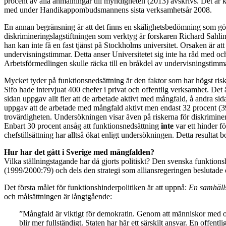
procent av alla anmälningar till myndigheten (2013) avskrivs. Det är k
med under Handikappombudsmannens sista verksamhetsår 2008.
En annan begränsning är att det finns en skälighetsbedömning som gör 
diskrimineringslagstiftningen som verktyg är forskaren Richard Sahlins 
han kan inte få en fast tjänst på Stockholms universitet. Orsaken är a
undervisningstimmar. Detta anser Universitetet sig inte ha råd med och 
Arbetsförmedlingen skulle räcka till en bråkdel av undervisningstimmar
Mycket tyder på funktionsnedsättning är den faktor som har högst ri
Sifo hade intervjuat 400 chefer i privat och offentlig verksamhet. Det
sidan uppgav allt fler att de arbetade aktivt med mångfald, å andra sid
uppgav att de arbetade med mångfald aktivt men endast 32 procent (39 p
trovärdigheten. Undersökningen visar även på riskerna för diskrimineri
Enbart 30 procent ansåg att funktionsnedsättning
inte
var ett hinder f
chefstillsättning har alltså ökat enligt undersökningen. Detta resultat 
Hur har det gått i Sverige med mångfalden?
Vilka ställningstagande har då gjorts politiskt? Den svenska funktion
(1999/2000:79) och dels den strategi som alliansregeringen beslutade
Det första målet för funktionshinderpolitiken är att uppnå:
En samh
ä
l
och målsättningen är långtgående:
”Mångfald är viktigt för demokratin. Genom att människor med olik
blir mer fullständigt. Staten har här ett särskilt ansvar. En offe