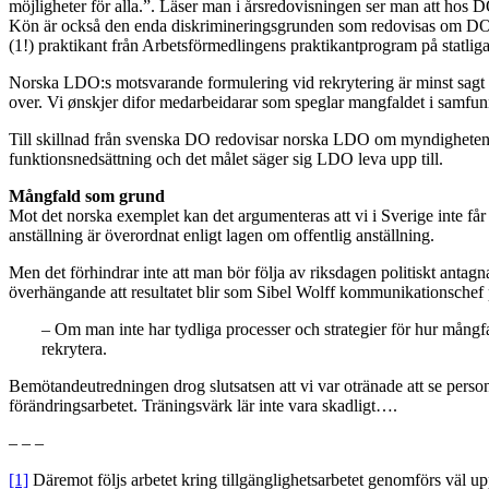
möjligheter för alla.”. Läser man i årsredovisningen ser man att hos 
Kön är också den enda diskrimineringsgrunden som redovisas om DO:s
(1!) praktikant från Arbetsförmedlingens praktikantprogram på statli
Norska LDO:s motsvarande formulering vid rekrytering är minst sagt
over. Vi ønskjer difor medarbeidarar som speglar mangfaldet i samfun
Till skillnad från svenska DO redovisar norska LDO om myndigheten leve
funktionsnedsättning och det målet säger sig LDO leva upp till.
Mångfald som grund
Mot det norska exemplet kan det argumenteras att vi i Sverige inte får 
anställning är överordnat enligt lagen om offentlig anställning.
Men det förhindrar inte att man bör följa av riksdagen politiskt antag
överhängande att resultatet blir som Sibel Wolff kommunikationschef 
– Om man inte har tydliga processer och strategier för hur mångfal
rekrytera.
Bemötandeutredningen drog slutsatsen att vi var otränade att se person
förändringsarbetet. Träningsvärk lär inte vara skadligt….
– – –
[1]
Däremot följs arbetet kring tillgänglighetsarbetet genomförs väl