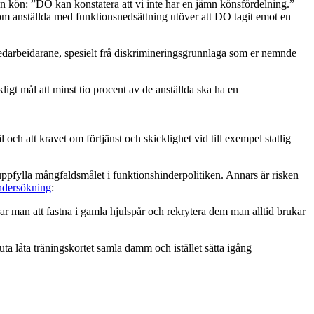
en kön: ”DO kan konstatera att vi inte har en jämn könsfördelning.”
 anställda med funktionsnedsättning utöver att DO tagit emot en
arbeidarane, spesielt frå diskrimineringsgrunnlaga som er nemnde
igt mål att minst tio procent av de anställda ska ha en
och att kravet om förtjänst och skicklighet vid till exempel statlig
 uppfylla mångfaldsmålet i funktionshinderpolitiken. Annars är risken
ndersökning
:
rar man att fastna i gamla hjulspår och rekrytera dem man alltid brukar
ta låta träningskortet samla damm och istället sätta igång