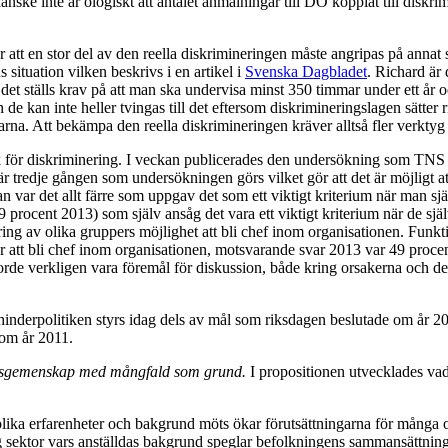
anske inte är ologiskt att antalet anmälningar till DO kopplat till disk
att en stor del av den reella diskrimineringen måste angripas på annat
situation vilken beskrivs i en artikel i
Svenska Dagbladet
. Richard är 
tt det ställs krav på att man ska undervisa minst 350 timmar under ett å
de kan inte heller tvingas till det eftersom diskrimineringslagen sätter 
na. Att bekämpa den reella diskrimineringen kräver alltså fler verktyg 
sk för diskriminering. I veckan publicerades den undersökning som TN
 är tredje gången som undersökningen görs vilket gör att det är möjligt
an var det allt färre som uppgav det som ett viktigt kriterium när man sj
rocent 2013) som själv ansåg det vara ett viktigt kriterium när de själ
ng av olika gruppers möjlighet att bli chef inom organisationen. Funkti
ör att bli chef inom organisationen, motsvarande svar 2013 var 49 proce
borde verkligen vara föremål för diskussion, både kring orsakerna och de 
shinderpolitiken styrs idag dels av mål som riksdagen beslutade om år 
 om år 2011.
lsgemenskap med m
å
ngfald som grund
.
I propositionen utvecklades vad
a erfarenheter och bakgrund möts ökar förutsättningarna för många olika
ntlig sektor vars anställdas bakgrund speglar befolkningens sammansättning