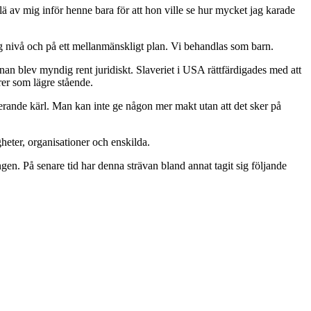
ä av mig inför henne bara för att hon ville se hur mycket jag karade
g nivå och på ett mellanmänskligt plan. Vi behandlas som barn.
nnan blev myndig rent juridiskt. Slaveriet i USA rättfärdigades med att
urer som lägre stående.
icerande kärl. Man kan inte ge någon mer makt utan att det sker på
eter, organisationer och enskilda.
gen. På senare tid har denna strävan bland annat tagit sig följande