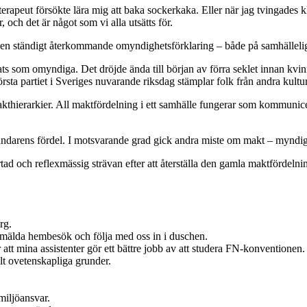
rapeut försökte lära mig att baka sockerkaka. Eller när jag tvingades kl
 och det är något som vi alla utsätts för.
 i en ständigt återkommande omyndighetsförklaring – både på samhälleli
plats som omyndiga. Det dröjde ända till början av förra seklet innan kvi
största partiet i Sveriges nuvarande riksdag stämplar folk från andra kult
la makthierarkier. All maktfördelning i ett samhälle fungerar som kommun
ändarens fördel. I motsvarande grad gick andra miste om makt – myndigh
tad och reflexmässig strävan efter att återställa den gamla maktfördelnin
rg.
oanmälda hembesök och följa med oss in i duschen.
or att mina assistenter gör ett bättre jobb av att studera FN-konventionen.
elt ovetenskapliga grunder.
miljöansvar.