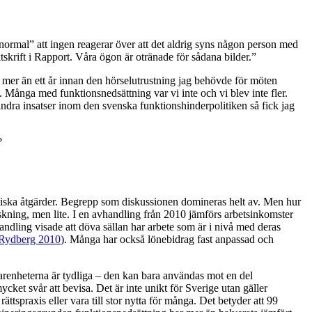
normal” att ingen reagerar över att det aldrig syns någon person med
tskrift i Rapport. Våra ögon är otränade för sådana bilder.”
og mer än ett år innan den hörselutrustning jag behövde för möten
. Många med funktionsnedsättning var vi inte och vi blev inte fler.
ndra insatser inom den svenska funktionshinderpolitiken så fick jag
?
litiska åtgärder. Begrepp som diskussionen domineras helt av. Men hur
skning, men lite. I en avhandling från 2010 jämförs arbetsinkomster
ndling visade att döva sällan har arbete som är i nivå med deras
Rydberg 2010
). Många har också lönebidrag fast anpassad och
arenheterna är tydliga – den kan bara användas mot en del
et svår att bevisa. Det är inte unikt för Sverige utan gäller
ättspraxis eller vara till stor nytta för många. Det betyder att 99