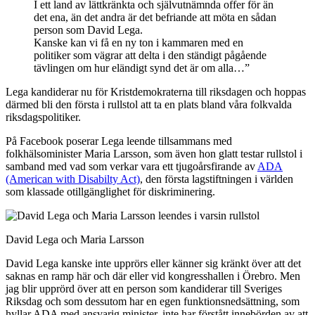
I ett land av lättkränkta och självutnämnda offer för än
det ena, än det andra är det befriande att möta en sådan
person som David Lega.
Kanske kan vi få en ny ton i kammaren med en
politiker som vägrar att delta i den ständigt pågående
tävlingen om hur eländigt synd det är om alla…”
Lega kandiderar nu för Kristdemokraterna till riksdagen och hoppas
därmed bli den första i rullstol att ta en plats bland våra folkvalda
riksdagspolitiker.
På Facebook poserar Lega leende tillsammans med
folkhälsominister Maria Larsson, som även hon glatt testar rullstol i
samband med vad som verkar vara ett tjugoårsfirande av
ADA
(American with Disabilty Act)
, den första lagstiftningen i världen
som klassade otillgänglighet för diskriminering.
David Lega och Maria Larsson
David Lega kanske inte upprörs eller känner sig kränkt över att det
saknas en ramp här och där eller vid kongresshallen i Örebro. Men
jag blir upprörd över att en person som kandiderar till Sveriges
Riksdag och som dessutom har en egen funktionsnedsättning, som
hyllar ADA med ansvarig minister, inte har förstått innebörden av att