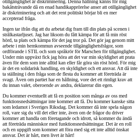
otillgänglighet är diskriminering. Denna hållning känns för mig
bakåtsträvande då en enad handikapprörelse anser att otillgänglighet
är diskriminering och att det rent politiskt börjar bli en mer
accepterad fråga.
Ingen tar ifrån dig att du arbetat dig fram till din plats på scenen i
strålkastarljuset. Jag har liksom du fått kämpa för att få min röst
hörd, ta plats och kämpa för det jag tror på. Det gör jag genom mitt
arbete i min hemkommun avseende tillgänglighetsfrågor, som
ordförande i STIL och som språkrör för Marschen för tillgänglighet.
Under min uppväxt fick jag höra att det var min skyldighet att prata
även för dem som inte alltid kan eller får göra sin röst hörd. För mig
är det en solidarisk handling, en skyldighet och ett ansvar. Att då inte
ta ställning i den fråga som de flesta du kommer att företräda är
svagt. Även om partiet har en hållning, vore det ett rimligt krav att
du innan valet, oberoende av andra, deklarerar din egen.
Du kommer eventuellt att få en position som många av oss med
funktionsnedsättningar inte kommer att få. Du kommer kanske sitta
som ledamot i Sveriges Riksdag. Det kommer då inte spela någon
roll, vare sig du vill det eller inte, även om de frågor du driver
kommer att handla om företagande och idrott, så kommer du ändå
att företräda människor med funktionsnedsättningar. Det är en roll
och en uppgift som kommer att föra med sig ett inte alltid önskat
ansvar. Det är hårt, men livet är hårt!