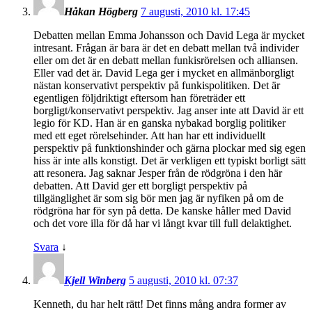
Håkan Högberg
7 augusti, 2010 kl. 17:45
Debatten mellan Emma Johansson och David Lega är mycket
intresant. Frågan är bara är det en debatt mellan två individer
eller om det är en debatt mellan funkisrörelsen och alliansen.
Eller vad det är. David Lega ger i mycket en allmänborgligt
nästan konservativt perspektiv på funkispolitiken. Det är
egentligen följdriktigt eftersom han företräder ett
borgligt/konservativt perspektiv. Jag anser inte att David är ett
legio för KD. Han är en ganska nybakad borglig politiker
med ett eget rörelsehinder. Att han har ett individuellt
perspektiv på funktionshinder och gärna plockar med sig egen
hiss är inte alls konstigt. Det är verkligen ett typiskt borligt sätt
att resonera. Jag saknar Jesper från de rödgröna i den här
debatten. Att David ger ett borgligt perspektiv på
tillgänglighet är som sig bör men jag är nyfiken på om de
rödgröna har för syn på detta. De kanske håller med David
och det vore illa för då har vi långt kvar till full delaktighet.
Svara
↓
Kjell Winberg
5 augusti, 2010 kl. 07:37
Kenneth, du har helt rätt! Det finns mång andra former av