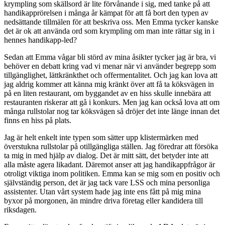
krympling som skällsord är lite förvånande i sig, med tanke på att
handikapprörelsen i många år kämpat för att få bort den typen av
nedsättande tillmälen för att beskriva oss. Men Emma tycker kanske
det är ok att använda ord som krympling om man inte rättar sig in i
hennes handikapp-led?
Sedan att Emma vågar bli störd av mina åsikter tycker jag är bra, vi
behöver en debatt kring vad vi menar när vi använder begrepp som
tillgänglighet, lättkränkthet och offermentalitet. Och jag kan lova att
jag aldrig kommer att känna mig kränkt över att få ta köksvägen in
på en liten restaurant, om byggandet av en hiss skulle innebära att
restauranten riskerar att gå i konkurs. Men jag kan också lova att om
många rullstolar nog tar köksvägen så dröjer det inte länge innan det
finns en hiss på plats.
Jag är helt enkelt inte typen som sätter upp klistermärken med
överstukna rullstolar på otillgängliga ställen. Jag föredrar att försöka
ta mig in med hjälp av dialog. Det är mitt sätt, det betyder inte att
alla måste agera likadant. Däremot anser att jag handikappfrågor är
otroligt viktiga inom politiken. Emma kan se mig som en positiv och
självständig person, det är jag tack vare LSS och mina personliga
assistenter. Utan vårt system hade jag inte ens fått på mig mina
byxor på morgonen, än mindre driva företag eller kandidera till
riksdagen.