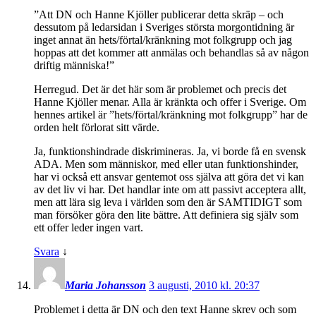
”Att DN och Hanne Kjöller publicerar detta skräp – och
dessutom på ledarsidan i Sveriges största morgontidning är
inget annat än hets/förtal/kränkning mot folkgrupp och jag
hoppas att det kommer att anmälas och behandlas så av någon
driftig människa!”
Herregud. Det är det här som är problemet och precis det
Hanne Kjöller menar. Alla är kränkta och offer i Sverige. Om
hennes artikel är ”hets/förtal/kränkning mot folkgrupp” har de
orden helt förlorat sitt värde.
Ja, funktionshindrade diskrimineras. Ja, vi borde få en svensk
ADA. Men som människor, med eller utan funktionshinder,
har vi också ett ansvar gentemot oss själva att göra det vi kan
av det liv vi har. Det handlar inte om att passivt acceptera allt,
men att lära sig leva i världen som den är SAMTIDIGT som
man försöker göra den lite bättre. Att definiera sig själv som
ett offer leder ingen vart.
Svara
↓
Maria Johansson
3 augusti, 2010 kl. 20:37
Problemet i detta är DN och den text Hanne skrev och som