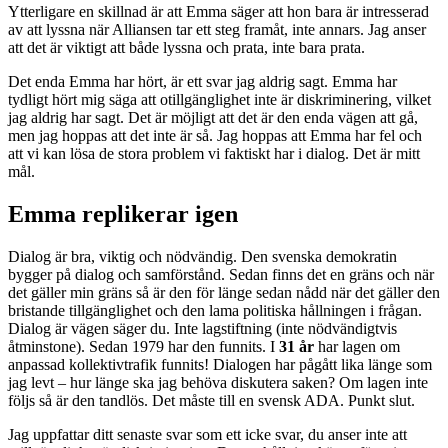
Ytterligare en skillnad är att Emma säger att hon bara är intresserad
av att lyssna när Alliansen tar ett steg framåt, inte annars. Jag anser
att det är viktigt att både lyssna och prata, inte bara prata.
Det enda Emma har hört, är ett svar jag aldrig sagt. Emma har
tydligt hört mig säga att otillgänglighet inte är diskriminering, vilket
jag aldrig har sagt. Det är möjligt att det är den enda vägen att gå,
men jag hoppas att det inte är så. Jag hoppas att Emma har fel och
att vi kan lösa de stora problem vi faktiskt har i dialog. Det är mitt
mål.
Emma replikerar igen
Dialog är bra, viktig och nödvändig. Den svenska demokratin
bygger på dialog och samförstånd. Sedan finns det en gräns och när
det gäller min gräns så är den för länge sedan nådd när det gäller den
bristande tillgänglighet och den lama politiska hållningen i frågan.
Dialog är vägen säger du. Inte lagstiftning (inte nödvändigtvis
åtminstone). Sedan 1979 har den funnits. I
31 år
har lagen om
anpassad kollektivtrafik funnits! Dialogen har pågått lika länge som
jag levt – hur länge ska jag behöva diskutera saken? Om lagen inte
följs så är den tandlös. Det måste till en svensk ADA. Punkt slut.
Jag uppfattar ditt senaste svar som ett icke svar, du anser inte att