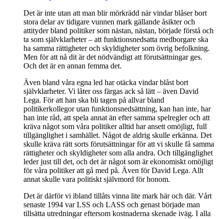
Det är inte utan att man blir mörkrädd när vindar blåser bort
stora delar av tidigare vunnen mark gällande åsikter och
attityder bland politiker som nästan, nästan, började förstå och
ta som självklarheter – att funktionsnedsatta medborgare ska
ha samma rättigheter och skyldigheter som övrig befolkning.
Men för att nå dit är det nödvändigt att förutsättningar ges.
Och det är en annan femma det.
Även bland våra egna led har otäcka vindar blåst bort
självklarheter. Vi låter oss färgas ack så lätt – även David
Lega. För att han ska bli tagen på allvar bland
politikerkollegor utan funktionsnedsättning, kan han inte, har
han inte råd, att spela annat än efter samma spelregler och att
kräva något som våra politiker alltid har ansett omöjligt, full
tillgänglighet i samhället. Något de aldrig skulle erkänna. Det
skulle kräva rätt sorts förutsättningar för att vi skulle få samma
rättigheter och skyldigheter som alla andra. Och tillgänglighet
leder just till det, och det är något som är ekonomiskt omöjligt
för våra politiker att gå med på. Även för David Lega. Allt
annat skulle vara politiskt självmord för honom.
Det är därför vi ibland tillåts vinna lite mark här och där. Vårt
senaste 1994 var LSS och LASS och genast började man
tillsätta utredningar eftersom kostnaderna skenade iväg. I alla