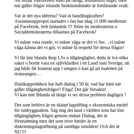
Nu börjar valrörelsen snart på riktigt, temraturen stiger, men
när gäller frågor rörande funktionshinder är fortfarande svalt.
Var är det nya idéerna? Vad är handlingkraften?
Assistansuppropet startades i Jan har idag 11 000 medlemar
på Facebook, helt fantastisk !!! Störe än moderaterna o
Socialdemokraterna tillsamns på Facebook!
Vi måste vara enade, vi måste våga se det vi Ser…vi måste
våga känna det vi gör, vi måste få respekt för dessa frågor!
Vi får inte blanda ihop LSs o tillgänglighet, detta är två olika
saker o borde vara en självklarthet i ett Land som Sverige, att
jag både får komma upp i sängen o kan gå på toaletten på
resturangen…
Hanikappolitiken har haft dialog i 50 år, vad har hänt när
gäller tillgänghetsfrågor? Föga! Det går försakta!
Vi kan inte Blunda så länge vi ser dessa problem dagligen !
Det som behövs är en skärpt lagstifting o ekonomiska medel
för ombyggnation. Säg mig det land i världen som har löst
tillgänglighets frågor genom endast Dialog, det är
förutsättning men det som river hinder är en
diskrimingslagstiftning på samtliga områden! Och det är
NU!!!