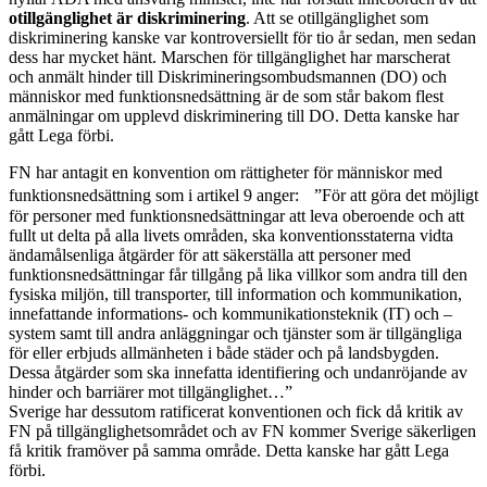
otillgänglighet är diskriminering
. Att se otillgänglighet som
diskriminering kanske var kontroversiellt för tio år sedan, men sedan
dess har mycket hänt. Marschen för tillgänglighet har marscherat
och anmält hinder till Diskrimineringsombudsmannen (DO) och
människor med funktionsnedsättning är de som står bakom flest
anmälningar om upplevd diskriminering till DO. Detta kanske har
gått Lega förbi.
FN har antagit en konvention om rättigheter för människor med
funktionsnedsättning som i artikel 9 anger: ”För att göra det möjligt
för personer med funktionsnedsättningar att leva oberoende och att
fullt ut delta på alla livets områden, ska konventionsstaterna vidta
ändamålsenliga åtgärder för att säkerställa att personer med
funktionsnedsättningar får tillgång på lika villkor som andra till den
fysiska miljön, till transporter, till information och kommunikation,
innefattande informations- och kommunikationsteknik (IT) och –
system samt till andra anläggningar och tjänster som är tillgängliga
för eller erbjuds allmänheten i både städer och på landsbygden.
Dessa åtgärder som ska innefatta identifiering och undanröjande av
hinder och barriärer mot tillgänglighet…”
Sverige har dessutom ratificerat konventionen och fick då kritik av
FN på tillgänglighetsområdet och av FN kommer Sverige säkerligen
få kritik framöver på samma område. Detta kanske har gått Lega
förbi.