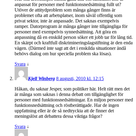
anpassat för personer med funktionsnedsättning fullt ut?
Utöver de attitydproblem som många gånger finns är
problemet ofta att arbetsplatser, inom såväl offentlig som
privat sektor, inte är anpassade. Det saknas exempelvis
ramper. Datorprogram är många gånger inte tillgängliga för
personer med exempelvis synnedsättning. Att göra en
anpassning då en enskild person söker ett jobb tar för lång tid.
En skärpt och kraftfull diskrimineringslagstiftning är den enda
vägen. (Därmed inte sagt att det i enskilda situationer ändå
behövs dialog om hur speciella problem ska lösas).
Svara
↓
Kjell Winberg
8 augusti, 2010 kl. 12:15
Håkan, du saknar Jesper, som politiker här. Helt rätt men det
är många som saknas i denna debatt om tillgänglighet för
personer med funktionsnedsättningar. En miljon personer med
funktionsnedsättning och röstberättigade. Har de ingen
uppfattning eller är de så nedtryckta att de finner det
meningslöst att debattera dessa viktiga frågor?
Svara
↓