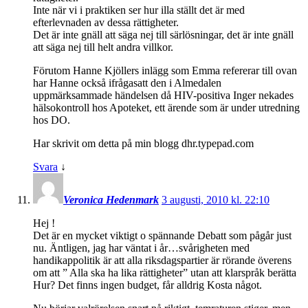
Inte när vi i praktiken ser hur illa ställt det är med
efterlevnaden av dessa rättigheter.
Det är inte gnäll att säga nej till särlösningar, det är inte gnäll
att säga nej till helt andra villkor.
Förutom Hanne Kjöllers inlägg som Emma refererar till ovan
har Hanne också ifrågasatt den i Almedalen
uppmärksammade händelsen då HIV-positiva Inger nekades
hälsokontroll hos Apoteket, ett ärende som är under utredning
hos DO.
Har skrivit om detta på min blogg dhr.typepad.com
Svara
↓
Veronica Hedenmark
3 augusti, 2010 kl. 22:10
Hej !
Det är en mycket viktigt o spännande Debatt som pågår just
nu. Äntligen, jag har väntat i år…svårigheten med
handikappolitik är att alla riksdagspartier är rörande överens
om att ” Alla ska ha lika rättigheter” utan att klarspråk berätta
Hur? Det finns ingen budget, får alldrig Kosta något.