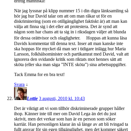
driftig människa!
När jag lyssnar på klipp nummer 15 i din digra länksamling så
hör jag hur David talar om att om man råkar ut för en
diskriminering (som en otillgänglighet faktiskt är) att man kan
välja att finna sig i det eller att protestera. Det är synd att
någon som har chans att ta sig in i riksdagen väljer att blunda
för dessa orättvisor och olagligheter. Hoppas att kunna läsa
Davids kommentar till denna text. Inser att man kanske inte
ska hoppas för mycket då man ser i tidigare inlägg hur Maria
Larsson, folkhälsominister och partikamrat med David, valt att
ignorera den svidande kritik som riktats mot hennes sätt att
sköta (eller ska man säga ”INTE sköta”) sina arbetsuppgifter.
Tack Emma for en bra text!
Svara
↓
Lottie
3 augusti, 2010 kl. 10:43
Det är viktigt att vi som tillhör diskriminerade grupper håller
ihop. Känner inte till mer om David Lega än det du just
skrivit, men det verkar som han är en person som söker
karriär. Han personligen klarar än så länge av att bli tvingad ta
fullt ansvar för sin egen tillgänglighet, men det kommer säkert