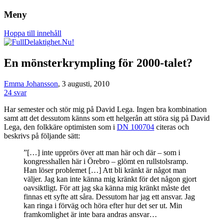
Meny
Om rätten att leva det liv du vill, oavsett
FullDelaktighet.Nu!
Hoppa till innehåll
funktionsförmåga.
En mönsterkrympling för 2000-talet?
Emma Johansson
, 3 augusti, 2010
24 svar
Har semester och stör mig på David Lega. Ingen bra kombination
samt att det dessutom känns som ett helgerån att störa sig på David
Lega, den folkkäre optimisten som i
DN 100704
citeras och
beskrivs på följande sätt:
”[…] inte upprörs över att man här och där – som i
kongresshallen här i Örebro – glömt en rullstolsramp.
Han löser problemet […] Att bli kränkt är något man
väljer. Jag kan inte känna mig kränkt för det någon gjort
oavsiktligt. För att jag ska känna mig kränkt måste det
finnas ett syfte att såra. Dessutom har jag ett ansvar. Jag
kan ringa i förväg och höra efter hur det ser ut. Min
framkomlighet är inte bara andras ansvar…