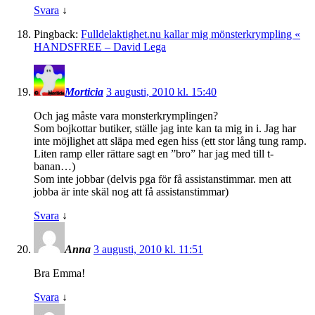
Svara
↓
Pingback:
Fulldelaktighet.nu kallar mig mönsterkrympling «
HANDSFREE – David Lega
Morticia
3 augusti, 2010 kl. 15:40
Och jag måste vara monsterkrymplingen?
Som bojkottar butiker, ställe jag inte kan ta mig in i. Jag har
inte möjlighet att släpa med egen hiss (ett stor lång tung ramp.
Liten ramp eller rättare sagt en ”bro” har jag med till t-
banan…)
Som inte jobbar (delvis pga för få assistanstimmar. men att
jobba är inte skäl nog att få assistanstimmar)
Svara
↓
Anna
3 augusti, 2010 kl. 11:51
Bra Emma!
Svara
↓