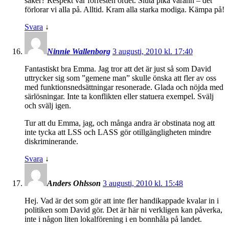
saker? Respekt var förresten ordet. Sluta pika varann – det
förlorar vi alla på. Alltid. Kram alla starka modiga. Kämpa på!
Svara
↓
Ninnie Wallenborg
3 augusti, 2010 kl. 17:40
Fantastiskt bra Emma. Jag tror att det är just så som David
uttrycker sig som ”gemene man” skulle önska att fler av oss
med funktionsnedsättningar resonerade. Glada och nöjda med
särlösningar. Inte ta konflikten eller statuera exempel. Svälj
och svälj igen.
Tur att du Emma, jag, och många andra är obstinata nog att
inte tycka att LSS och LASS gör otillgängligheten mindre
diskriminerande.
Svara
↓
Anders Ohlsson
3 augusti, 2010 kl. 15:48
Hej. Vad är det som gör att inte fler handikappade kvalar in i
politiken som David gör. Det är här ni verkligen kan påverka,
inte i någon liten lokalförening i en bonnhåla på landet.