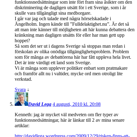
funktionsnedsättningar som inte fört fram sina åsikter om den
diskriminering de dagligen utsätt för i ett Sverige, som i år
skulle vara tillgängligt sina medborgare.
I går var jag och talade med några hörselskadade i
Ängelholm. Ingen kände till ”Fulldelaktighet.nu”. Är det så
att man inte känner till möjligheten att här kunna debattera den
kränkning man dagligen utsätts för eller har man gett upp
hoppet?
Så som det ser ut i dagens Sverige så stoppas man redan i
förskolan av olika onödiga tillgänglighetsproblem. Problem
som för många av debattörena här har fått uppleva hela livet.
Det är inte värdigt ett land som Sverige.
Vi är många som upplever politiker enbart som pratmakare
och framför allt nu i valtider, mycke ord men otroligt lite
verkstad.
Svara
↓
David Lega
4 augusti, 2010 kl. 20:08
Kenneth: jag är mycket väl medveten om fler typer av
funktionsnedsättningar, här är länkar till 2 av mina senare
artiklar:
http://davidlega.wordpress.com/2009/12/29/risken-finns-att-