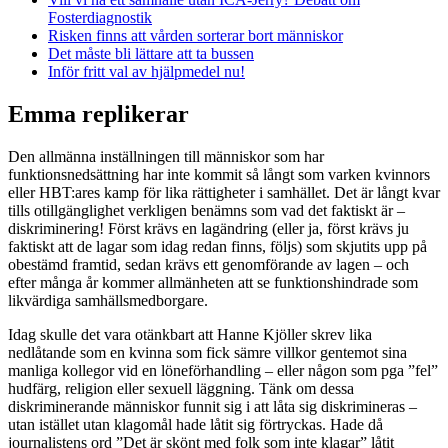
Fosterdiagnostik
Risken finns att vården sorterar bort människor
Det måste bli lättare att ta bussen
Inför fritt val av hjälpmedel nu!
Emma replikerar
Den allmänna inställningen till människor som har
funktionsnedsättning har inte kommit så långt som varken kvinnors
eller HBT:ares kamp för lika rättigheter i samhället. Det är långt kvar
tills otillgänglighet verkligen benämns som vad det faktiskt är –
diskriminering! Först krävs en lagändring (eller ja, först krävs ju
faktiskt att de lagar som idag redan finns, följs) som skjutits upp på
obestämd framtid, sedan krävs ett genomförande av lagen – och
efter många år kommer allmänheten att se funktionshindrade som
likvärdiga samhällsmedborgare.
Idag skulle det vara otänkbart att Hanne Kjöller skrev lika
nedlåtande som en kvinna som fick sämre villkor gentemot sina
manliga kollegor vid en löneförhandling – eller någon som pga ”fel”
hudfärg, religion eller sexuell läggning. Tänk om dessa
diskriminerande människor funnit sig i att låta sig diskrimineras –
utan istället utan klagomål hade låtit sig förtryckas. Hade då
journalistens ord ”Det är skönt med folk som inte klagar” låtit