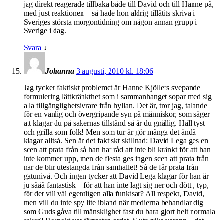
jag direkt reagerade tillbaka både till David och till Hanne på,
med just reaktionen – så hade hon aldrig tillåtits skriva i
Sveriges största morgontidning om någon annan grupp i
Sverige i dag.
Svara
↓
Johanna
3 augusti, 2010 kl. 18:06
Jag tycker faktiskt problemet är Hanne Kjöllers svepande
formulering lättkränkthet som i sammanhanget sopar med sig
alla tillgänglighetsivrare från hyllan. Det är, tror jag, talande
för en vanlig och övergripande syn på människor, som säger
att klagar du på sakernas tillstånd så är du gnällig. Håll tyst
och grilla som folk! Men som tur är gör många det ändå –
klagar alltså. Sen är det faktiskt skillnad: David Lega ges en
scen att prata från så han har råd att inte bli kränkt för att han
inte kommer upp, men de flesta ges ingen scen att prata från
när de blir utestängda från samhället! Så de får prata från
gatunivå. Och ingen tycker att David Lega klagar för han är
ju sååå fantastisk – för att han inte lagt sig ner och dött , typ,
för det vill väl egentligen alla funkisar? All respekt, David,
men vill du inte spy lite ibland när medierna behandlar dig
som Guds gåva till mänsklighet fast du bara gjort helt normala