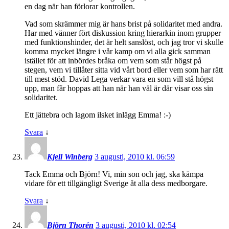
en dag när han förlorar kontrollen.
Vad som skrämmer mig är hans brist på solidaritet med andra.
Har med vänner fört diskussion kring hierarkin inom grupper
med funktionshinder, det är helt sanslöst, och jag tror vi skulle
komma mycket längre i vår kamp om vi alla gick samman
istället för att inbördes bråka om vem som står högst på
stegen, vem vi tillåter sitta vid vårt bord eller vem som har rätt
till mest stöd. David Lega verkar vara en som vill stå högst
upp, man får hoppas att han när han väl är där visar oss sin
solidaritet.
Ett jättebra och lagom ilsket inlägg Emma! :-)
Svara
↓
Kjell Winberg
3 augusti, 2010 kl. 06:59
Tack Emma och Björn! Vi, min son och jag, ska kämpa
vidare för ett tillgängligt Sverige åt alla dess medborgare.
Svara
↓
Björn Thorén
3 augusti, 2010 kl. 02:54