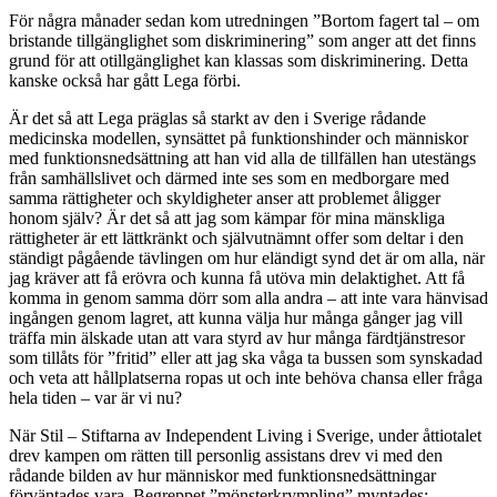
För några månader sedan kom utredningen ”Bortom fagert tal – om
bristande tillgänglighet som diskriminering” som anger att det finns
grund för att otillgänglighet kan klassas som diskriminering. Detta
kanske också har gått Lega förbi.
Är det så att Lega präglas så starkt av den i Sverige rådande
medicinska modellen, synsättet på funktionshinder och människor
med funktionsnedsättning att han vid alla de tillfällen han utestängs
från samhällslivet och därmed inte ses som en medborgare med
samma rättigheter och skyldigheter anser att problemet åligger
honom själv? Är det så att jag som kämpar för mina mänskliga
rättigheter är ett lättkränkt och självutnämnt offer som deltar i den
ständigt pågående tävlingen om hur eländigt synd det är om alla, när
jag kräver att få erövra och kunna få utöva min delaktighet. Att få
komma in genom samma dörr som alla andra – att inte vara hänvisad
ingången genom lagret, att kunna välja hur många gånger jag vill
träffa min älskade utan att vara styrd av hur många färdtjänstresor
som tillåts för ”fritid” eller att jag ska våga ta bussen som synskadad
och veta att hållplatserna ropas ut och inte behöva chansa eller fråga
hela tiden – var är vi nu?
När Stil – Stiftarna av Independent Living i Sverige, under åttiotalet
drev kampen om rätten till personlig assistans drev vi med den
rådande bilden av hur människor med funktionsnedsättningar
förväntades vara. Begreppet ”mönsterkrympling” myntades: