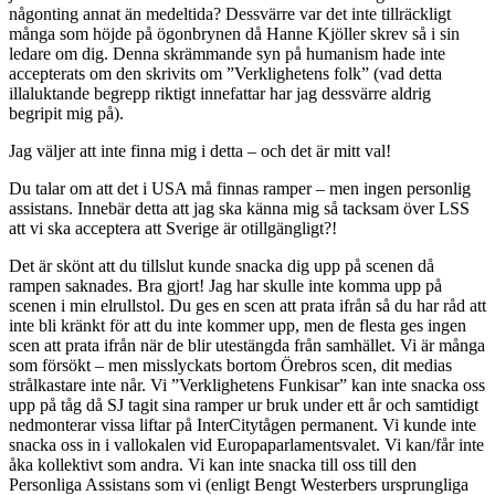
någonting annat än medeltida? Dessvärre var det inte tillräckligt
många som höjde på ögonbrynen då Hanne Kjöller skrev så i sin
ledare om dig. Denna skrämmande syn på humanism hade inte
accepterats om den skrivits om ”Verklighetens folk” (vad detta
illaluktande begrepp riktigt innefattar har jag dessvärre aldrig
begripit mig på).
Jag väljer att inte finna mig i detta – och det är mitt val!
Du talar om att det i USA må finnas ramper – men ingen personlig
assistans. Innebär detta att jag ska känna mig så tacksam över LSS
att vi ska acceptera att Sverige är otillgängligt?!
Det är skönt att du tillslut kunde snacka dig upp på scenen då
rampen saknades. Bra gjort! Jag har skulle inte komma upp på
scenen i min elrullstol. Du ges en scen att prata ifrån så du har råd att
inte bli kränkt för att du inte kommer upp, men de flesta ges ingen
scen att prata ifrån när de blir utestängda från samhället. Vi är många
som försökt – men misslyckats bortom Örebros scen, dit medias
strålkastare inte når. Vi ”Verklighetens Funkisar” kan inte snacka oss
upp på tåg då SJ tagit sina ramper ur bruk under ett år och samtidigt
nedmonterar vissa liftar på InterCitytågen permanent. Vi kunde inte
snacka oss in i vallokalen vid Europaparlamentsvalet. Vi kan/får inte
åka kollektivt som andra. Vi kan inte snacka till oss till den
Personliga Assistans som vi (enligt Bengt Westerbers ursprungliga