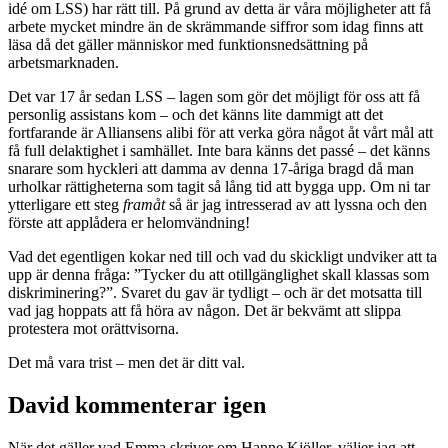
idé om LSS) har rätt till. På grund av detta är våra möjligheter att få
arbete mycket mindre än de skrämmande siffror som idag finns att
läsa då det gäller människor med funktionsnedsättning på
arbetsmarknaden.
Det var 17 år sedan LSS – lagen som gör det möjligt för oss att få
personlig assistans kom – och det känns lite dammigt att det
fortfarande är Alliansens alibi för att verka göra något åt vårt mål att
få full delaktighet i samhället. Inte bara känns det passé – det känns
snarare som hyckleri att damma av denna 17-åriga bragd då man
urholkar rättigheterna som tagit så lång tid att bygga upp. Om ni tar
ytterligare ett steg
framåt
så är jag intresserad av att lyssna och den
förste att applådera er helomvändning!
Vad det egentligen kokar ned till och vad du skickligt undviker att ta
upp är denna fråga: ”Tycker du att otillgänglighet skall klassas som
diskriminering?”. Svaret du gav är tydligt – och är det motsatta till
vad jag hoppats att få höra av någon. Det är bekvämt att slippa
protestera mot orättvisorna.
Det må vara trist – men det är ditt val.
David kommenterar igen
När det gäller vad Emma skriver om Hanne Kjöller, väljer jag att