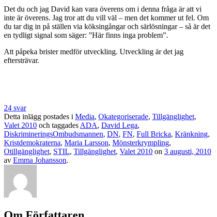
Det du och jag David kan vara överens om i denna fråga är att vi
inte är överens. Jag tror att du vill väl – men det kommer ut fel. Om
du tar dig in på ställen via köksingångar och särlösningar – så är det
en tydligt signal som säger: ”Här finns inga problem”.
Att påpeka brister medför utveckling. Utveckling är det jag
eftersträvar.
24 svar
Detta inlägg postades i
Media
,
Okategoriserade
,
Tillgänglighet
,
Valet 2010
och taggades
ADA
,
David Lega
,
DiskrimineringsOmbudsmannen
,
DN
,
FN
,
Full Bricka
,
Kränkning
,
Kristdemokraterna
,
Maria Larsson
,
Mönsterkrympling
,
Otillgänglighet
,
STIL
,
Tillgänglighet
,
Valet 2010
on
3 augusti, 2010
av
Emma Johansson
.
Om Författaren