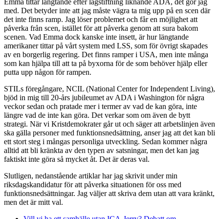
Emma tittar längtande efter lagstiftning liknande ADA, det gör jag
med. Det betyder inte att jag måste vägra ta mig upp på en scen där
det inte finns ramp. Jag löser problemet och får en möjlighet att
påverka från scen, istället för att påverka genom att sura bakom
scenen. Vad Emma dock kanske inte insett, är hur längtande
amerikaner tittar på vårt system med LSS, som för övrigt skapades
av en borgerlig regering. Det finns ramper i USA, men inte många
som kan hjälpa till att ta på byxorna för de som behöver hjälp eller
putta upp någon för rampen.
STILs föregångare, NCIL (National Center for Independent Living),
bjöd in mig till 20-års jubileumet av ADA i Washington för några
veckor sedan och pratade mer i termer av vad de kan göra, inte
längre vad de inte kan göra. Det verkar som om även de bytt
strategi. När vi Kristdemokrater går ut och säger att arbetslinjen även
ska gälla personer med funktionsnedsättning, anser jag att det kan bli
ett stort steg i mångas personliga utveckling. Sedan kommer några
alltid att bli kränkta av den typen av satsningar, men det kan jag
faktiskt inte göra så mycket åt. Det är deras val.
Slutligen, nedanstående artiklar har jag skrivit under min
riksdagskandidatur för att påverka situationen för oss med
funktionsnedsättningar. Jag väljer att skriva dem utan att vara kränkt,
men det är mitt val.
Vill vi ha ett samhälle utan ICA-Jerry? Debatt om