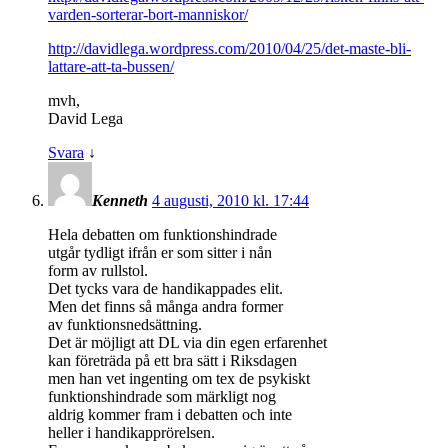
varden-sorterar-bort-manniskor/
http://davidlega.wordpress.com/2010/04/25/det-maste-bli-
lattare-att-ta-bussen/
mvh,
David Lega
Svara
↓
Kenneth
4 augusti, 2010 kl. 17:44
Hela debatten om funktionshindrade
utgår tydligt ifrån er som sitter i nån
form av rullstol.
Det tycks vara de handikappades elit.
Men det finns så många andra former
av funktionsnedsättning.
Det är möjligt att DL via din egen erfarenhet
kan företräda på ett bra sätt i Riksdagen
men han vet ingenting om tex de psykiskt
funktionshindrade som märkligt nog
aldrig kommer fram i debatten och inte
heller i handikapprörelsen.