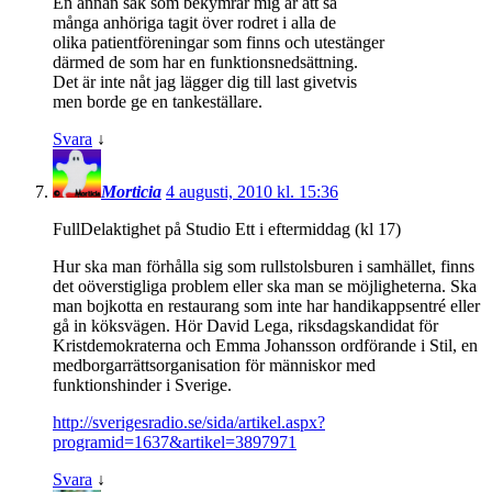
En annan sak som bekymrar mig är att så
många anhöriga tagit över rodret i alla de
olika patientföreningar som finns och utestänger
därmed de som har en funktionsnedsättning.
Det är inte nåt jag lägger dig till last givetvis
men borde ge en tankeställare.
Svara
↓
Morticia
4 augusti, 2010 kl. 15:36
FullDelaktighet på Studio Ett i eftermiddag (kl 17)
Hur ska man förhålla sig som rullstolsburen i samhället, finns
det oöverstigliga problem eller ska man se möjligheterna. Ska
man bojkotta en restaurang som inte har handikappsentré eller
gå in köksvägen. Hör David Lega, riksdagskandidat för
Kristdemokraterna och Emma Johansson ordförande i Stil, en
medborgarrättsorganisation för människor med
funktionshinder i Sverige.
http://sverigesradio.se/sida/artikel.aspx?
programid=1637&artikel=3897971
Svara
↓