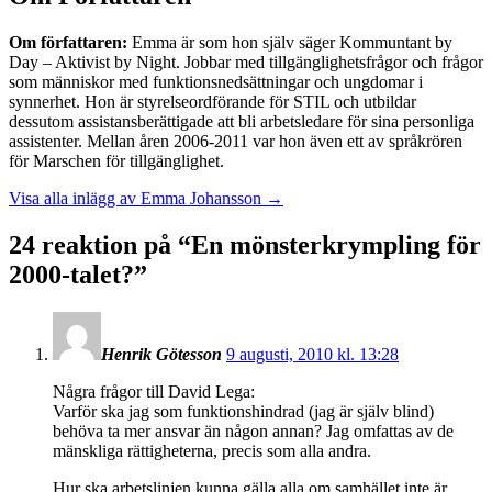
Om författaren:
Emma är som hon själv säger Kommuntant by
Day – Aktivist by Night. Jobbar med tillgänglighetsfrågor och frågor
som människor med funktionsnedsättningar och ungdomar i
synnerhet. Hon är styrelseordförande för STIL och utbildar
dessutom assistansberättigade att bli arbetsledare för sina personliga
assistenter. Mellan åren 2006-2011 var hon även ett av språkrören
för Marschen för tillgänglighet.
Visa alla inlägg av Emma Johansson
→
24 reaktion på “
En mönsterkrympling för
2000-talet?
”
Henrik Götesson
9 augusti, 2010 kl. 13:28
Några frågor till David Lega:
Varför ska jag som funktionshindrad (jag är själv blind)
behöva ta mer ansvar än någon annan? Jag omfattas av de
mänskliga rättigheterna, precis som alla andra.
Hur ska arbetslinjen kunna gälla alla om samhället inte är