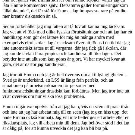
låta Hanne kommentera själv. Detsamma gäller formuleringar som
”illaluktande”, det får stå för Emma. Jag hoppas snarare på en lite
mer kreativ diskussion än så.
Sedan förbehåller jag mig rätten att få lov att känna mig tacksam.
Jag vet att vi föds med olika fysiska förutsättningar och att jag har ett
handikapp som gör det lättare för mig än många andra med
exempelvis elrullstolar. Jag är tacksam över att födas i en tid där jag
inte automatiskt sattes ut till vargarna, där jag fick gå i skolan, där
jag kunde tävla i Paralympics och kandidera till riksdagen. Det
betyder inte att allt som kan göras är gjort. Vi har mycket kvar att
göra, det är därför jag kandiderar.
Jag tror att Emma och jag är helt överens om att tillgängligheten i
Sverige är underkänd, att LSS är långt från perfekt, och att
situationen på arbetsmarknaden för personer med
funktionsnedsättningar drastiskt kan förbättras. Men jag tror inte att
vi är överens om hur vi ska lösa problemen.
Emma utgår exempelvis från att jag har
givits
en scen att prata ifrån
och inte att jag har arbetat mig till en scen (jag tog en hiss upp, det
hade Emma också kunnat). Jag vill inte heller ges ett arbete eller en
riksdagsplats, jag vill arbeta mig till dem. Jag behöver stöd i det jag
är dålig på, för att kunna utveckla det jag kan bli bra på.