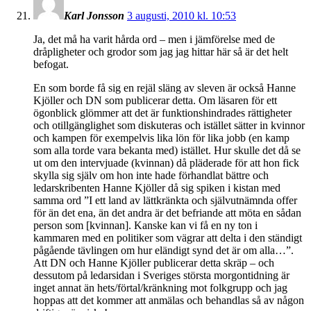
Karl Jonsson
3 augusti, 2010 kl. 10:53
Ja, det må ha varit hårda ord – men i jämförelse med de
dråpligheter och grodor som jag jag hittar här så är det helt
befogat.
En som borde få sig en rejäl släng av sleven är också Hanne
Kjöller och DN som publicerar detta. Om läsaren för ett
ögonblick glömmer att det är funktionshindrades rättigheter
och otillgänglighet som diskuteras och istället sätter in kvinnor
och kampen för exempelvis lika lön för lika jobb (en kamp
som alla torde vara bekanta med) istället. Hur skulle det då se
ut om den intervjuade (kvinnan) då pläderade för att hon fick
skylla sig själv om hon inte hade förhandlat bättre och
ledarskribenten Hanne Kjöller då sig spiken i kistan med
samma ord ”I ett land av lättkränkta och självutnämnda offer
för än det ena, än det andra är det befriande att möta en sådan
person som [kvinnan]. Kanske kan vi få en ny ton i
kammaren med en politiker som vägrar att delta i den ständigt
pågående tävlingen om hur eländigt synd det är om alla…”.
Att DN och Hanne Kjöller publicerar detta skräp – och
dessutom på ledarsidan i Sveriges största morgontidning är
inget annat än hets/förtal/kränkning mot folkgrupp och jag
hoppas att det kommer att anmälas och behandlas så av någon