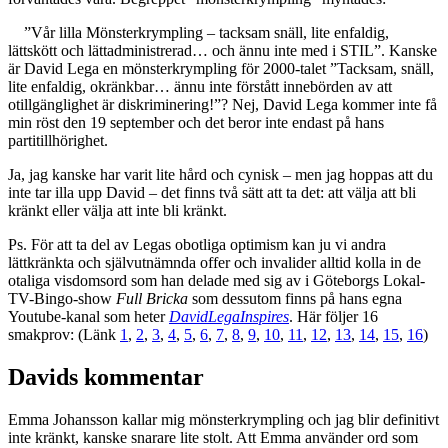
”Vår lilla Mönsterkrympling – tacksam snäll, lite enfaldig,
lättskött och lättadministrerad… och ännu inte med i STIL”. Kanske
är David Lega en mönsterkrympling för 2000-talet ”Tacksam, snäll,
lite enfaldig, okränkbar… ännu inte förstått innebörden av att
otillgänglighet är diskriminering!”? Nej, David Lega kommer inte få
min röst den 19 september och det beror inte endast på hans
partitillhörighet.
Ja, jag kanske har varit lite hård och cynisk – men jag hoppas att du
inte tar illa upp David – det finns två sätt att ta det: att välja att bli
kränkt eller välja att inte bli kränkt.
Ps. För att ta del av Legas obotliga optimism kan ju vi andra
lättkränkta och självutnämnda offer och invalider alltid kolla in de
otaliga visdomsord som han delade med sig av i Göteborgs Lokal-
TV-Bingo-show
Full Bricka
som dessutom finns på hans egna
Youtube-kanal som heter
DavidLegaInspires
. Här följer 16
smakprov: (Länk
1
,
2
,
3
,
4
,
5
,
6
,
7
,
8
,
9
,
10
,
11
,
12
,
13
,
14
,
15
,
16
)
Davids kommentar
Emma Johansson kallar mig mönsterkrympling och jag blir definitivt
inte kränkt, kanske snarare lite stolt. Att Emma använder ord som