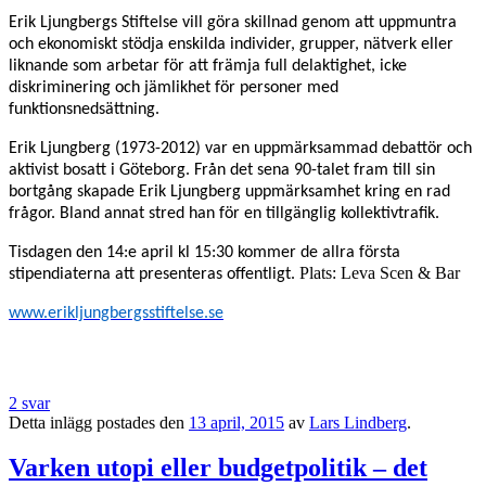
Erik Ljungbergs Stiftelse vill göra skillnad genom att uppmuntra
och ekonomiskt stödja enskilda individer, grupper, nätverk eller
liknande som arbetar för att främja full delaktighet, icke
diskriminering och jämlikhet för personer med
funktionsnedsättning.
Erik Ljungberg (1973-2012) var en uppmärksammad debattör och
aktivist bosatt i Göteborg. Från det sena 90-talet fram till sin
bortgång skapade Erik Ljungberg uppmärksamhet kring en rad
frågor. Bland annat stred han för en tillgänglig kollektivtrafik.
Tisdagen den 14:e april kl 15:30 kommer de allra första
Plats: Leva Scen & Bar
stipendiaterna att presenteras offentligt.
www.erikljungbergsstiftelse.se
2 svar
Detta inlägg postades den
13 april, 2015
av
Lars Lindberg
.
Varken utopi eller budgetpolitik – det