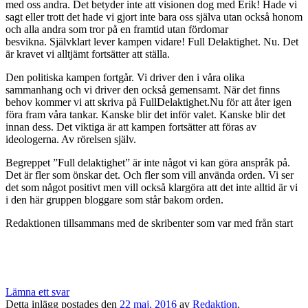
med oss andra. Det betyder inte att visionen dog med Erik! Hade vi
sagt eller trott det hade vi gjort inte bara oss själva utan också honom
och alla andra som tror på en framtid utan fördomar
besvikna. Självklart lever kampen vidare! Full Delaktighet. Nu. Det
är kravet
vi alltjämt fortsätter att ställa.
Den politiska kampen fortgår. Vi driver den i våra olika
sammanhang
och vi driver den också gemensamt. När det finns
behov kommer vi att skriva på FullDelaktighet.Nu för att åter igen
föra fram våra tankar. Kanske blir det inför valet. Kanske blir det
innan dess. Det viktiga är att kampen fortsätter att föras av
ideologerna. Av
rörelsen själv.
Begreppet ”Full delaktighet” är inte något vi kan göra anspråk
på.
Det är fler som önskar det. Och fler som vill använda orden. Vi ser
det som något positivt men vill också klargöra att det inte
alltid är vi
i den här gruppen bloggare som står bakom orden.
Redaktionen tillsammans med de skribenter som var med från start
Lämna ett svar
Detta inlägg postades den
22 maj, 2016
av
Redaktion
.