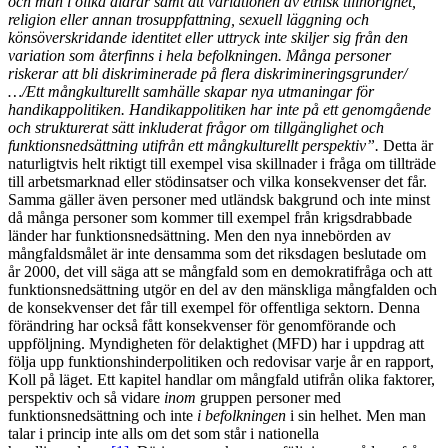
och m
ä
n i olika
å
ldrar samt att variationen av etnisk tillh
ö
righet,
religion eller annan trosuppfattning, sexuell l
ä
ggning och
k
ö
ns
ö
verskridande identitet eller uttryck inte skiljer sig fr
å
n den
variation som
å
terfinns i hela befolkningen. M
å
nga personer
riskerar att bli diskriminerade p
å
flera diskrimineringsgrunder/
…
/Ett m
å
ngkulturellt samh
ä
lle skapar nya utmaningar f
ö
r
handikappolitiken. Handikappolitiken har inte p
å
ett genomg
å
ende
och strukturerat s
ä
tt inkluderat fr
å
gor om tillg
ä
nglighet och
funktionsneds
ä
ttning utifr
å
n ett m
å
ngkulturellt perspektiv
”
.
Detta är
naturligtvis helt riktigt till exempel visa skillnader i fråga om tillträde
till arbetsmarknad eller stödinsatser och vilka konsekvenser det får.
Samma gäller även personer med utländsk bakgrund och inte minst
då många personer som kommer till exempel från krigsdrabbade
länder har funktionsnedsättning. Men den nya innebörden av
mångfaldsmålet är inte densamma som det riksdagen beslutade om
år 2000, det vill säga att se mångfald som en demokratifråga och att
funktionsnedsättning utgör en del av den mänskliga mångfalden och
de konsekvenser det får till exempel för offentliga sektorn. Denna
förändring har också fått konsekvenser för genomförande och
uppföljning. Myndigheten för delaktighet (MFD) har i uppdrag att
följa upp funktionshinderpolitiken och redovisar varje år en rapport,
Koll på läget. Ett kapitel handlar om mångfald utifrån olika faktorer,
perspektiv och så vidare
inom
gruppen personer med
funktionsnedsättning och inte
i
befolkningen
i sin helhet. Men man
talar i princip inte alls om det som står i nationella