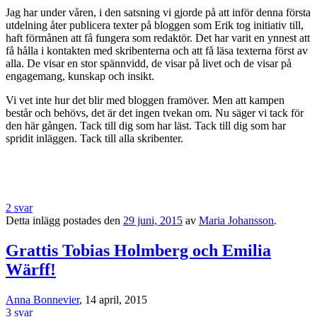
Jag har under våren, i den satsning vi gjorde på att inför denna första
utdelning åter publicera texter på bloggen som Erik tog initiativ till,
haft förmånen att få fungera som redaktör. Det har varit en ynnest att
få hålla i kontakten med skribenterna och att få läsa texterna först av
alla. De visar en stor spännvidd, de visar på livet och de visar på
engagemang, kunskap och insikt.
Vi vet inte hur det blir med bloggen framöver. Men att kampen
består och behövs, det är det ingen tvekan om. Nu säger vi tack för
den här gången. Tack till dig som har läst. Tack till dig som har
spridit inläggen. Tack till alla skribenter.
2 svar
Detta inlägg postades den
29 juni, 2015
av
Maria Johansson
.
Grattis Tobias Holmberg och Emilia
Wärff!
Anna Bonnevier
, 14 april, 2015
3 svar