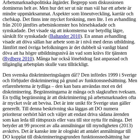
Arbetsmarknadspolitiska åtgärder. Begrepp som diskussionen
domineras helt av. Men hur det ser ut när man väl har ett arbete är
mindre uppmärksammat. Aspekter som löneutveckling, karriär och
chefskap. Det finns inte mycket forskning, men lite. I en avhandling
från 2010 jämförs arbetsinkomster hos hörselskadade och
synskadade. Det visade sig att inkomsterna var betydlig lägre,
särskilt för synskadade (
Baltander 2010
). En annan avhandling
visade att döva sällan har arbete som är i nivå med deras utbildning.
Jämfört med övriga befolkningen är det dubbelt så vanligt bland
döva att ha högre utbildningsnivå än vad som krävs för tjänsten
(
Rydberg 2010
). Många har också lönebidrag fast anpassad och
tillgänglig arbetsplats skulle vara tillräckligt.
Den svenska diskrimineringslagen då!? Den infördes 1999 i Sverige
och förbjuder diskriminering på grund av funktionsnedsättning. Men
erfarenheterna är tydliga – den kan bara användas mot en del
diskriminering. Begränsningarna är många och slagkraften tveksam.
En tydlig begränsning är att diskriminering på arbetsmarknaden ofta
är mycket svår att bevisa. Det är inte unikt för Sverige utan gäller
generellt. Till denna beskrivning ska läggas att DO numera
prioriterar oerhört hårt och väljer att endast driva sådana ärenden
som kan leda till rättspraxis eller vara till stor nytta för många. Det
betyder att 99 procent av alla anmälningar till myndigheten (2013)
avskrivs. Det är kanske inte är ologiskt att antalet anmälningar till
DO kopplat till diskrimineringsgrunden funktionsnedsättning har