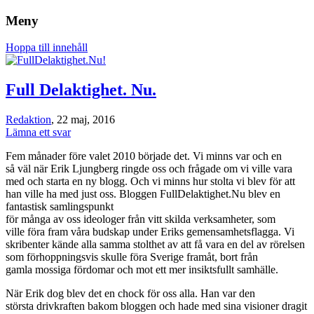
Meny
Om rätten att leva det liv du vill, oavsett
FullDelaktighet.Nu!
Hoppa till innehåll
funktionsförmåga.
Full Delaktighet. Nu.
Redaktion
, 22 maj, 2016
Lämna ett svar
Fem månader före valet 2010 började det. Vi minns var och en
så
väl när Erik Ljungberg ringde oss och frågade om vi ville vara
med och starta en ny blogg. Och vi minns hur stolta vi blev för att
han ville ha med just oss. Bloggen FullDelaktighet.Nu blev en
fantastisk samlingspunkt
för många av oss ideologer från vitt skilda verksamheter, som
ville föra fram våra budskap under Eriks gemensamhetsflagga. Vi
skribenter kände alla samma stolthet av att få vara en del av rörelsen
som förhoppningsvis skulle föra Sverige framåt, bort från
gamla
mossiga fördomar och mot ett mer insiktsfullt samhälle.
När Erik dog blev det en chock för oss alla. Han var den
största
drivkraften bakom bloggen och hade med sina visioner dragit