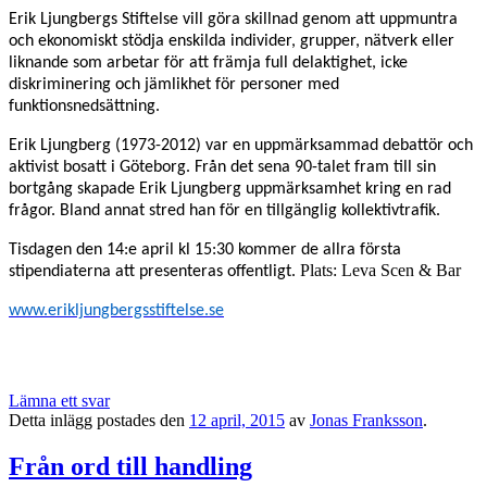
Erik Ljungbergs Stiftelse vill göra skillnad genom att uppmuntra
och ekonomiskt stödja enskilda individer, grupper, nätverk eller
liknande som arbetar för att främja full delaktighet, icke
diskriminering och jämlikhet för personer med
funktionsnedsättning.
Erik Ljungberg (1973-2012) var en uppmärksammad debattör och
aktivist bosatt i Göteborg. Från det sena 90-talet fram till sin
bortgång skapade Erik Ljungberg uppmärksamhet kring en rad
frågor. Bland annat stred han för en tillgänglig kollektivtrafik.
Tisdagen den 14:e april kl 15:30 kommer de allra första
Plats: Leva Scen & Bar
stipendiaterna att presenteras offentligt.
www.erikljungbergsstiftelse.se
Lämna ett svar
Detta inlägg postades den
12 april, 2015
av
Jonas Franksson
.
Från ord till handling