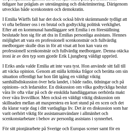
tidigare har präglats av utestängning och diskriminering. Därigenom
utvecklas både scenkonsten och demokratin.
I Emilia Wärffs fall har det dock också blivit skrämmande tydligt att
vi ofta befinner oss i en brutal och godtycklig politisk verklighet.
Efter att en kommunal handläggare sett Emilia i en föreställning
beslutade hon sig för att dra in Emilias personliga assistans. Hennes
möjlighet att vara en professionell scenkonstnär och fullvärdig
medborgare skulle dras in för att visat att hon kan vara en
professionell scenkonstnär och fullvärdig medborgare. Denna otäcka
ironi är av den typ som gjorde Erik Ljungberg väldigt upprörd.
I Eriks anda valde Emilia att inte vara tyst. Hon använde sitt fall till
att väcka opinion. Genom att ställa kritiska frågor och berätta om sin
situation offentligt har hon fått igång en väldigt viktig
samhällsdiskussion över hela landet, i både radio, tidningar och på
opinions- och ledarsidor. En diskussion om vilka godtyckliga beslut
våra liv ofta vilar på och de enskilda handläggarnas oerhörda makt
över våra livsvillkor. Men också en väldigt viktig diskussion om
skillnaden mellan att maxprestera en kort stund på en scen och det
du klarar varje dag i ditt vardagliga liv. Det är en diskussion som har
varit oerhört viktig för assistansanvändare i allmänhet och
scenkonstarbetare i behov av personlig assistans i synnerhet.
För sitt pionjärarbete på Sverige och Europas scener samt för en