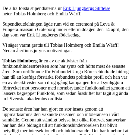
De allra första stipendiaterna ur
Erik Ljungbergs Stiftelse
heter Tobias Holmberg och Emilia Wärff.
Stipendieutdelningen ägde rum vid en ceremoni på Leva &
Fungera-mässan i Göteborg under eftermiddagen den 14 april, den
dag som var Erik Ljungbergs födelsedag.
Vi säger varmt grattis till Tobias Holmberg och Emilia Wärff!
Nedan återfinns juryns motiveringar.
Tobias Holmberg
är en av de aktivister från
funktionshindersrörelsen som har synts och hörts mest de senaste
åren. Som ordförande för Förbundet Unga Rörelsehindrade bidrog
han till att kraftigt förstärka förbundets politiska profil och han var
en av de aktivister som drog igång kampanjen för att synliggöra
förtrycket mot personer med normbrytande funktionalitet genom att
lansera begreppet Funkfobi, som sedan årsskiftet har tagit sig ända
in i Svenska akademins ordlista.
De senaste åren har han gjort en stor insats genom att
uppmärksamma den växande rasismen och intoleransen i vårt
samhälle. Genom att ständigt belysa hur olika förtryck samverkar
har han dels bidragit till att funktionshinderrörelsen har blivit
betydligt mer intersektionell och inkluderande. Det har inneburit att