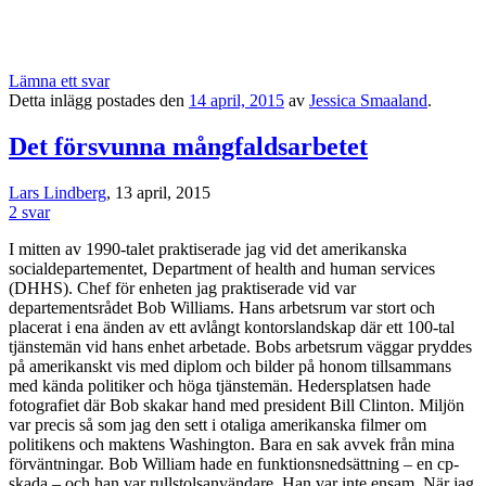
Lämna ett svar
Detta inlägg postades den
14 april, 2015
av
Jessica Smaaland
.
Det försvunna mångfaldsarbetet
Lars Lindberg
, 13 april, 2015
2 svar
I mitten av 1990-talet praktiserade jag vid det amerikanska
socialdepartementet, Department of health and human services
(DHHS). Chef för enheten jag praktiserade vid var
departementsrådet Bob Williams. Hans arbetsrum var stort och
placerat i ena änden av ett avlångt kontorslandskap där ett 100-tal
tjänstemän vid hans enhet arbetade. Bobs arbetsrum väggar pryddes
på amerikanskt vis med diplom och bilder på honom tillsammans
med kända politiker och höga tjänstemän. Hedersplatsen hade
fotografiet där Bob skakar hand med president Bill Clinton. Miljön
var precis så som jag den sett i otaliga amerikanska filmer om
politikens och maktens Washington. Bara en sak avvek från mina
förväntningar. Bob William hade en funktionsnedsättning – en cp-
skada – och han var rullstolsanvändare. Han var inte ensam. När jag