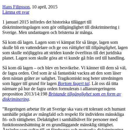
Hans Filipsson
, 10 april, 2015
Lämna ett svar
1 januari 2015 infördes det historiska tillägget till
diskrimineringslagen som gör otillgänglighet till diskriminering i
Sverige. Men undantagen och bristerna är många.
Så kom då lagen. Lagen som vi kämpat för så länge, lagen som
skulle bli en vattendelare och ge oss
rättighet
till
tillgänglighet
, lagen
som skulle möjliggöra att striden kunde överföras till det juridiska
planet. Lagen som skulle göra att vi kunde gå från ord till handling.
Så kom då lagen – och blev en besvikelse. Vi känner till dem så väl,
de fagra orden. Ord som är så fantastiskt vackra att den som läser
dem nästan gråter av salighet. Tragikomiskt nog heter utredningen
som ligger till grund för lagen
Bortom fagert tal
. Låt oss då titta
närmare på hur de fagra orden formulerats i alliansregeringens
proposition 2013/14:198
Bristande tillgänglighet som en form av
diskriminering
.
”Regeringen arbetar för att Sverige ska vara ett tolerant och humant
samhälle präglat av mångfald och respekt för individens mänskliga
fri- och rättigheter. Delaktighet i samhällslivet för personer med
funktionsnedsättning är en grundläggande mänsklig rättighet.
Åtgärder som syftar till att förebygga och motverka diskriminering