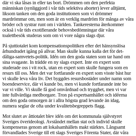
där vi ska låsas in eller tas bort. Drömmen om den perfekta
människan (synliggjord i vår tids selektiva aborter) lever alltjämt,
liksom tanken om den goda institutionen som vi drömmer
mardrömmar om, men som är en verklig mardröm för många av våra
bröder och systrar runt om i världen. Tankeresterna återkommer
också i vår tids exotifierande behovsbedömningar där våra
toalettbesök studeras som om vi vore några slags djur.
På sjuttiotalet kom kompensationspolitiken efter det hänsynslösa
århundradet igång på allvar. Man skulle kunna kalla det för det-
dåliga-samvetets-politik. Idén om den goda staten som tar hand om
sina svagaste. In trädde en ny slags expert. Inte en expert som
studerade oss i vit rock, utan en expert som skulle fungera som en
resurs till oss. Men det var fortfarande en expert som visste bäst hur
vi skulle leva våra liv. Det byggdes resursbostäder under namn som
boendeservice, där vi kunde bo, men vi kunde fortfarande inte bo
var vi ville. Vi skulle få god omvårdnad och trygghet, men vi var
inte fullvärdiga medborgare. Tron på expertsamhället och idéerna
om den goda omsorgen är i allra högsta grad levande än idag,
numera seglar de ofta under kvalitetsbegreppets flagg.
Mot slutet av åttiotalet blev idén om det kommunala självstyret
Sveriges överideologi. Avståndet mellan stat och individ skulle
kompenseras genom att lokalsamhällets makt stärktes. Långsamt
förvandlades Sverige till ett slags Sveriges Förenta Stater, där våra