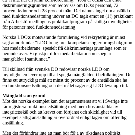
diskrimineringsgrunden som redovisas om DO:s personal, 72
procent kvinnor och 28 procent män. Det nämns inget om anställda
med funktionsnedsättning utöver att DO tagit emot en (1!) praktikant
från Arbetsförmedlingens praktikantprogram på statliga myndigheter
för personer med funktionsnedsättning.
Norska LDO:s motsvarande formulering vid rekrytering är minst
sagt annorlunda: ”LDO treng brei kompetanse og erfaringsbakgrunn
hos medarbeidarane, spesielt frå diskrimineringsgrunnlaga som er
nemnde over. Vi ønskjer difor medarbeidarar som speglar
mangfaldet i samfunnet.”
Till skillnad från svenska DO redovisar norska LDO om
myndigheten lever upp till att spegla mångfalden i befolkningen. Det
finns ett uttryckligt mål att minst tio procent av de anställda ska ha
en funktionsnedsättning och det målet säger sig LDO leva upp till.
Mångfald som grund
Mot det norska exemplet kan det argumenteras att vi i Sverige inte
får registrera funktionsnedsättning med mera hos anställda av
integritetsskäl och att kravet om förtjänst och skicklighet vid till
exempel statlig anställning är överordnat enligt lagen om offentlig
anställning.
Men det förhindrar inte att man bör följa av riksdagen politiskt