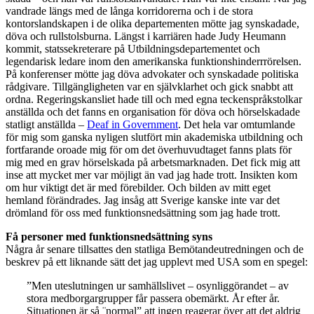
vandrade längs med de långa korridorerna och i de stora
kontorslandskapen i de olika departementen mötte jag synskadade,
döva och rullstolsburna. Längst i karriären hade Judy Heumann
kommit, statssekreterare på Utbildningsdepartementet och
legendarisk ledare inom den amerikanska funktionshinderrrörelsen.
På konferenser mötte jag döva advokater och synskadade politiska
rådgivare. Tillgängligheten var en självklarhet och gick snabbt att
ordna. Regeringskansliet hade till och med egna teckenspråkstolkar
anställda och det fanns en organisation för döva och hörselskadade
statligt anställda –
Deaf in Government
. Det hela var omtumlande
för mig som ganska nyligen slutfört min akademiska utbildning och
fortfarande oroade mig för om det överhuvudtaget fanns plats för
mig med en grav hörselskada på arbetsmarknaden. Det fick mig att
inse att mycket mer var möjligt än vad jag hade trott. Insikten kom
om hur viktigt det är med förebilder. Och bilden av mitt eget
hemland förändrades. Jag insåg att Sverige kanske inte var det
drömland för oss med funktionsnedsättning som jag hade trott.
Få personer med funktionsnedsättning syns
Några år senare tillsattes den statliga Bemötandeutredningen och de
beskrev på ett liknande sätt det jag upplevt med USA som en spegel:
”Men uteslutningen ur samhällslivet – osynliggörandet – av
stora medborgargrupper får passera obemärkt. År efter år.
Situationen är så ¨normal” att ingen reagerar över att det aldrig