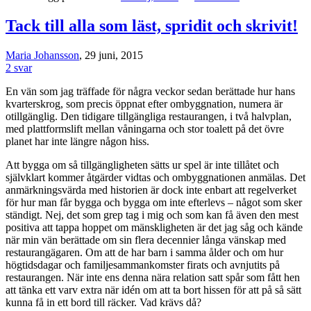
Tack till alla som läst, spridit och skrivit!
Maria Johansson
, 29 juni, 2015
2 svar
En vän som jag träffade för några veckor sedan berättade hur hans
kvarterskrog, som precis öppnat efter ombyggnation, numera är
otillgänglig. Den tidigare tillgängliga restaurangen, i två halvplan,
med plattformslift mellan våningarna och stor toalett på det övre
planet har inte längre någon hiss.
Att bygga om så tillgängligheten sätts ur spel är inte tillåtet och
självklart kommer åtgärder vidtas och ombyggnationen anmälas. Det
anmärkningsvärda med historien är dock inte enbart att regelverket
för hur man får bygga och bygga om inte efterlevs – något som sker
ständigt. Nej, det som grep tag i mig och som kan få även den mest
positiva att tappa hoppet om mänskligheten är det jag såg och kände
när min vän berättade om sin flera decennier långa vänskap med
restaurangägaren. Om att de har barn i samma ålder och om hur
högtidsdagar och familjesammankomster firats och avnjutits på
restaurangen. När inte ens denna nära relation satt spår som fått hen
att tänka ett varv extra när idén om att ta bort hissen för att på så sätt
kunna få in ett bord till räcker. Vad krävs då?