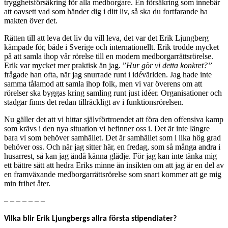
trygghetsförsäkring för alla medborgare. En försäkring som innebär
att oavsett vad som händer dig i ditt liv, så ska du fortfarande ha
makten över det.
Rätten till att leva det liv du vill leva, det var det Erik Ljungberg
kämpade för, både i Sverige och internationellt. Erik trodde mycket
på att samla ihop vår rörelse till en modern medborgarrättsrörelse.
Erik var mycket mer praktisk än jag. ”
Hur gör vi detta konkret?”
frågade han ofta, när jag snurrade runt i idévärlden. Jag hade inte
samma tålamod att samla ihop folk, men vi var överens om att
rörelser ska byggas kring samling runt just idéer. Organisationer och
stadgar finns det redan tillräckligt av i funktionsrörelsen.
Nu gäller det att vi hittar självförtroendet att föra den offensiva kamp
som krävs i den nya situation vi befinner oss i. Det är inte längre
bara vi som behöver samhället. Det är samhället som i lika hög grad
behöver oss. Och när jag sitter här, en fredag, som så många andra i
husarrest, så kan jag ändå känna glädje. För jag kan inte tänka mig
ett bättre sätt att hedra Eriks minne än insikten om att jag är en del av
en framväxande medborgarrättsrörelse som snart kommer att ge mig
min frihet åter.
– – – – – – –
Vilka blir Erik Ljungbergs allra första stipendiater?