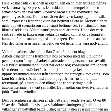
Hela kostnadsdiskussionen är egentligen en chimär, trots att många
verkar oroa sig. Expressens ledarsida har till exempel bara den
senaste veckan i två olika krönikor oroat sig för kostnaden för
personlig assistans. Denna oro är en del av en kampanjjournalistik
som Expressens ledarredaktion har bedrivit i flera år. Metoden är att
måla upp ett scenario om att vi snart befinner oss i en situation som
liknar Greklands. Vilket naturligtvis bara är trams. Hade det varit
sant, så hade ju Expressens ledarsida enkelt kunnat driva igång en
kampanj för att snabbt höja skatterna igen. Det kommer inte att ske.
När det gäller assistansen så behöver det heller inte vara nödvändigt.
Vi har en arbetslöshet på mellan 7 och 8 procent idag.
Arbetslösheten finns framförallt hos personer med lite utbildning,
personer som är nya på arbetsmarknaden och personer som av olika
skäl blir diskriminerade i tider när det är hög konkurrens om jobben.
Men denna arbetslöshet är bara början. I en mycket
uppmärksammad rapport från Stiftelsen för strategisk forskning, som
kom förra året, slås det fast att om tjugo år har
vartannat jobb
försvunnit, på grund av den tilltagande robotiseringen och
automatiseringen av vårt samhälle. Det handlar om över två miljoner
jobb. Tanken svindlar.
Den personliga assistansen är idag ett självgående system. Över 80
% av den förhållandevis låga schablonersättningen går till löner,
vilket ger ett betydligt bättre utslag när det gäller sysselsättningen än