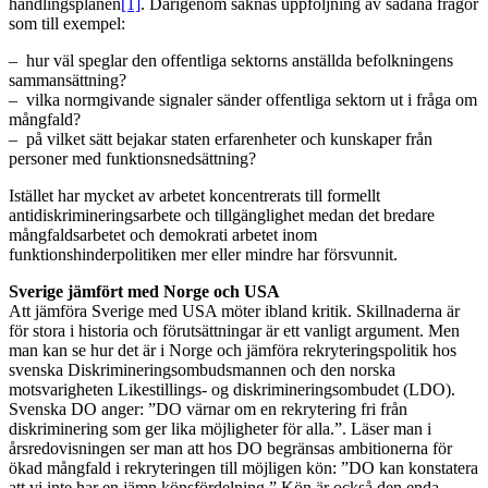
handlingsplanen
[1]
. Därigenom saknas uppföljning av sådana frågor
som till exempel:
– hur väl speglar den offentliga sektorns anställda befolkningens
sammansättning?
– vilka normgivande signaler sänder offentliga sektorn ut i fråga om
mångfald?
– på vilket sätt bejakar staten erfarenheter och kunskaper från
personer med funktionsnedsättning?
Istället har mycket av arbetet koncentrerats till formellt
antidiskrimineringsarbete och tillgänglighet medan det bredare
mångfaldsarbetet och demokrati arbetet inom
funktionshinderpolitiken mer eller mindre har försvunnit.
Sverige jämfört med Norge och USA
Att jämföra Sverige med USA möter ibland kritik. Skillnaderna är
för stora i historia och förutsättningar är ett vanligt argument. Men
man kan se hur det är i Norge och jämföra rekryteringspolitik hos
svenska Diskrimineringsombudsmannen och den norska
motsvarigheten Likestillings- og diskrimineringsombudet (LDO).
Svenska DO anger: ”DO värnar om en rekrytering fri från
diskriminering som ger lika möjligheter för alla.”. Läser man i
årsredovisningen ser man att hos DO begränsas ambitionerna för
ökad mångfald i rekryteringen till möjligen kön: ”DO kan konstatera
att vi inte har en jämn könsfördelning.” Kön är också den enda