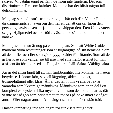
skrivet. Vi påtalar gång på gång det som inte fungerar. Det som
diskriminerar. Det som kränker. Men inte har det blivit någon full
delaktighet inte.
Men, jag ser ändå små strimmor av ljus här och där. Vi har fått en
diskrimineringslag, även om den har en del att önska. Inom den
personliga assistansen … ja … nej, vi skippar den. Den känns ytterst
svajig. Hjälpmedel och bilstöd … äsch, inte så muntert där heller
kanske.
Mina ljusstrimmor är nog på ett annat plan. Som att White Guide
markerar vilka restauranger som är tillgängliga på sin hemsida. Som
att det är fler och fler som gör snygga kläder för sittande. Som att det
är fler idag som vänder sig till mig med sina frågor istället för min
assistent än för tio år sedan. Det går åt rätt håll. Sakta. Väldigt sakta.
Än är det alltså långt till att min funktionalitet inte kommer ha någon
betydelse. Liksom kön, sexuell läggning, ålder, etnicitet,
trosuppfattning eller klass. Än är det långt tills vi alla betraktar
varandra som likvärdiga människor. Människor som är en del i ett
komplext ekosystem. Lika mycket värda som de andra delarna, där
vi inte har någon som helst rätt att ta för oss på bekostnad av något
annat. Eller någon annan. Allt hänger samman. På en skör tråd.
Därför kämpar jag inte för längre för funkisars rättigheter.