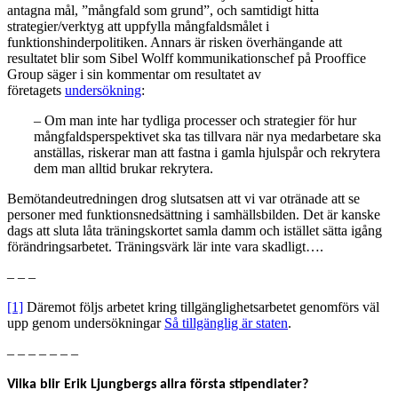
antagna mål, ”mångfald som grund”, och samtidigt hitta
strategier/verktyg att uppfylla mångfaldsmålet i
funktionshinderpolitiken. Annars är risken överhängande att
resultatet blir som Sibel Wolff kommunikationschef på Prooffice
Group säger i sin kommentar om resultatet av
företagets
undersökning
:
– Om man inte har tydliga processer och strategier för hur
mångfaldsperspektivet ska tas tillvara när nya medarbetare ska
anställas, riskerar man att fastna i gamla hjulspår och rekrytera
dem man alltid brukar rekrytera.
Bemötandeutredningen drog slutsatsen att vi var otränade att se
personer med funktionsnedsättning i samhällsbilden. Det är kanske
dags att sluta låta träningskortet samla damm och istället sätta igång
förändringsarbetet. Träningsvärk lär inte vara skadligt….
– – –
[1]
Däremot följs arbetet kring tillgänglighetsarbetet genomförs väl
upp genom undersökningar
Så tillgänglig är staten
.
– – – – – – –
Vilka blir Erik Ljungbergs allra första stipendiater?