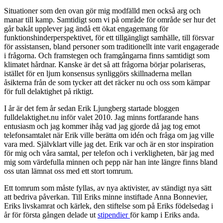
Situationer som den ovan gör mig modfälld men också arg och
manar till kamp. Samtidigt som vi på område för område ser hur det
går bakåt upplever jag ändå ett ökat engagemang för
funktionshinderperspektivet, för ett tillgängligt samhälle, till försvar
för assistansen, bland personer som traditionellt inte varit engagerade
i frågorna. Och framstegen och framgångarna finns samtidigt som
klimatet hårdnar. Kanske är det så att frågorna börjar polariseras,
istället för en ljum konsensus synliggörs skillnaderna mellan
åsikterna från de som tycker att det räcker nu och oss som kämpar
för full delaktighet på riktigt.
I år är det fem år sedan Erik Ljungberg startade bloggen
fulldelaktighet.nu inför valet 2010. Jag minns fortfarande hans
entusiasm och jag kommer ihåg vad jag gjorde då jag tog emot
telefonsamtalet när Erik ville berätta om idén och fråga om jag ville
vara med. Självklart ville jag det. Erik var och är en stor inspiration
för mig och våra samtal, per telefon och i verkligheten, bär jag med
mig som värdefulla minnen och pepp när han inte längre finns bland
oss utan lämnat oss med ett stort tomrum.
Ett tomrum som måste fyllas, av nya aktivister, av ständigt nya sätt
att bedriva påverkan. Till Eriks minne instiftade Anna Bonnevier,
Eriks livskamrat och kärlek, den stiftelse som på Eriks födelsedag i
år för första gången delade ut
stipendier
för kamp i Eriks anda.