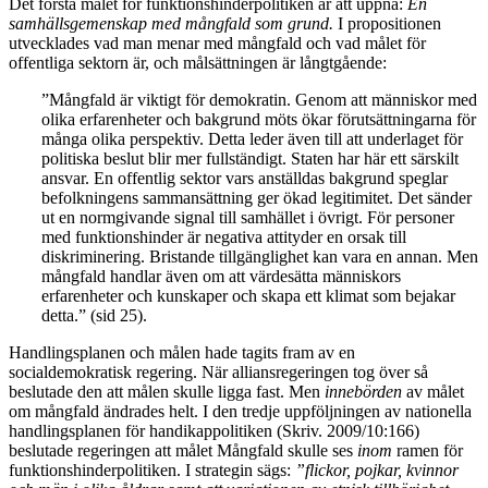
Det första målet för funktionshinderpolitiken är att uppnå:
En
samh
ä
llsgemenskap med m
å
ngfald som grund
.
I propositionen
utvecklades vad man menar med mångfald och vad målet för
offentliga sektorn är, och målsättningen är långtgående:
”Mångfald är viktigt för demokratin. Genom att människor med
olika erfarenheter och bakgrund möts ökar förutsättningarna för
många olika perspektiv. Detta leder även till att underlaget för
politiska beslut blir mer fullständigt. Staten har här ett särskilt
ansvar. En offentlig sektor vars anställdas bakgrund speglar
befolkningens sammansättning ger ökad legitimitet. Det sänder
ut en normgivande signal till samhället i övrigt. För personer
med funktionshinder är negativa attityder en orsak till
diskriminering. Bristande tillgänglighet kan vara en annan. Men
mångfald handlar även om att värdesätta människors
erfarenheter och kunskaper och skapa ett klimat som bejakar
detta.” (sid 25).
Handlingsplanen och målen hade tagits fram av en
socialdemokratisk regering. När alliansregeringen tog över så
beslutade den att målen skulle ligga fast. Men
inneb
ö
rden
av målet
om mångfald ändrades helt. I den tredje uppföljningen av nationella
handlingsplanen för handikappolitiken (Skriv. 2009/10:166)
beslutade regeringen att målet Mångfald skulle ses
inom
ramen för
funktionshinderpolitiken. I strategin sägs:
”
flickor, pojkar, kvinnor