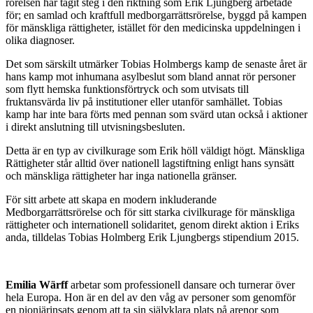
rörelsen har tagit steg i den riktning som Erik Ljungberg arbetade
för; en samlad och kraftfull medborgarrättsrörelse, byggd på kampen
för mänskliga rättigheter, istället för den medicinska uppdelningen i
olika diagnoser.
Det som särskilt utmärker Tobias Holmbergs kamp de senaste året är
hans kamp mot inhumana asylbeslut som bland annat rör personer
som flytt hemska funktionsförtryck och som utvisats till
fruktansvärda liv på institutioner eller utanför samhället. Tobias
kamp har inte bara förts med pennan som svärd utan också i aktioner
i direkt anslutning till utvisningsbesluten.
Detta är en typ av civilkurage som Erik höll väldigt högt. Mänskliga
Rättigheter står alltid över nationell lagstiftning enligt hans synsätt
och mänskliga rättigheter har inga nationella gränser.
För sitt arbete att skapa en modern inkluderande
Medborgarrättsrörelse och för sitt starka civilkurage för mänskliga
rättigheter och internationell solidaritet, genom direkt aktion i Eriks
anda, tilldelas Tobias Holmberg Erik Ljungbergs stipendium 2015.
Emilia Wärff
arbetar som professionell dansare och turnerar över
hela Europa. Hon är en del av den våg av personer som genomför
en pionjärinsats genom att ta sin självklara plats på arenor som