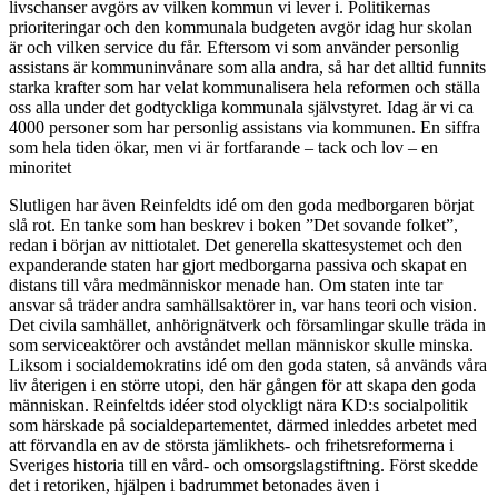
livschanser avgörs av vilken kommun vi lever i. Politikernas
prioriteringar och den kommunala budgeten avgör idag hur skolan
är och vilken service du får. Eftersom vi som använder personlig
assistans är kommuninvånare som alla andra, så har det alltid funnits
starka krafter som har velat kommunalisera hela reformen och ställa
oss alla under det godtyckliga kommunala självstyret. Idag är vi ca
4000 personer som har personlig assistans via kommunen. En siffra
som hela tiden ökar, men vi är fortfarande – tack och lov – en
minoritet
Slutligen har även Reinfeldts idé om den goda medborgaren börjat
slå rot. En tanke som han beskrev i boken ”Det sovande folket”,
redan i början av nittiotalet. Det generella skattesystemet och den
expanderande staten har gjort medborgarna passiva och skapat en
distans till våra medmänniskor menade han. Om staten inte tar
ansvar så träder andra samhällsaktörer in, var hans teori och vision.
Det civila samhället, anhörignätverk och församlingar skulle träda in
som serviceaktörer och avståndet mellan människor skulle minska.
Liksom i socialdemokratins idé om den goda staten, så används våra
liv återigen i en större utopi, den här gången för att skapa den goda
människan. Reinfeltds idéer stod olyckligt nära KD:s socialpolitik
som härskade på socialdepartementet, därmed inleddes arbetet med
att förvandla en av de största jämlikhets- och frihetsreformerna i
Sveriges historia till en vård- och omsorgslagstiftning. Först skedde
det i retoriken, hjälpen i badrummet betonades även i