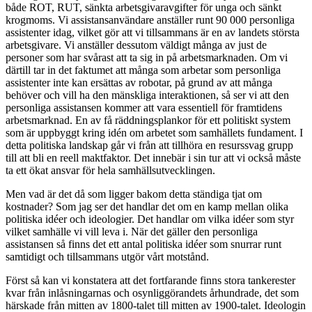
både ROT, RUT, sänkta arbetsgivaravgifter för unga och sänkt
krogmoms. Vi assistansanvändare anställer runt 90 000 personliga
assistenter idag, vilket gör att vi tillsammans är en av landets största
arbetsgivare. Vi anställer dessutom väldigt många av just de
personer som har svårast att ta sig in på arbetsmarknaden. Om vi
därtill tar in det faktumet att många som arbetar som personliga
assistenter inte kan ersättas av robotar, på grund av att många
behöver och vill ha den mänskliga interaktionen, så ser vi att den
personliga assistansen kommer att vara essentiell för framtidens
arbetsmarknad. En av få räddningsplankor för ett politiskt system
som är uppbyggt kring idén om arbetet som samhällets fundament. I
detta politiska landskap går vi från att tillhöra en resurssvag grupp
till att bli en reell maktfaktor. Det innebär i sin tur att vi också måste
ta ett ökat ansvar för hela samhällsutvecklingen.
Men vad är det då som ligger bakom detta ständiga tjat om
kostnader? Som jag ser det handlar det om en kamp mellan olika
politiska idéer och ideologier. Det handlar om vilka idéer som styr
vilket samhälle vi vill leva i. När det gäller den personliga
assistansen så finns det ett antal politiska idéer som snurrar runt
samtidigt och tillsammans utgör vårt motstånd.
Först så kan vi konstatera att det fortfarande finns stora tankerester
kvar från inlåsningarnas och osynliggörandets århundrade, det som
härskade från mitten av 1800-talet till mitten av 1900-talet. Ideologin