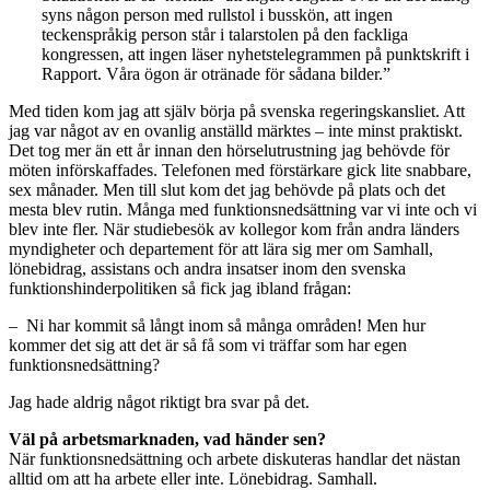
syns någon person med rullstol i busskön, att ingen
teckenspråkig person står i talarstolen på den fackliga
kongressen, att ingen läser nyhetstelegrammen på punktskrift i
Rapport. Våra ögon är otränade för sådana bilder.”
Med tiden kom jag att själv börja på svenska regeringskansliet. Att
jag var något av en ovanlig anställd märktes – inte minst praktiskt.
Det tog mer än ett år innan den hörselutrustning jag behövde för
möten införskaffades. Telefonen med förstärkare gick lite snabbare,
sex månader. Men till slut kom det jag behövde på plats och det
mesta blev rutin. Många med funktionsnedsättning var vi inte och vi
blev inte fler. När studiebesök av kollegor kom från andra länders
myndigheter och departement för att lära sig mer om Samhall,
lönebidrag, assistans och andra insatser inom den svenska
funktionshinderpolitiken så fick jag ibland frågan:
– Ni har kommit så långt inom så många områden! Men hur
kommer det sig att det är så få som vi träffar som har egen
funktionsnedsättning?
Jag hade aldrig något riktigt bra svar på det.
Väl på arbetsmarknaden, vad händer sen?
När funktionsnedsättning och arbete diskuteras handlar det nästan
alltid om att ha arbete eller inte. Lönebidrag. Samhall.