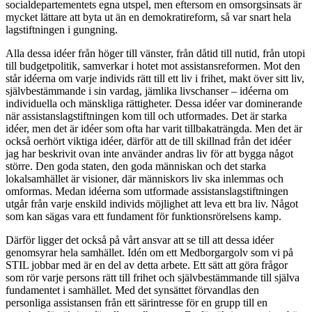
socialdepartementets egna utspel, men eftersom en omsorgsinsats är
mycket lättare att byta ut än en demokratireform, så var snart hela
lagstiftningen i gungning.
Alla dessa idéer från höger till vänster, från dåtid till nutid, från utopi
till budgetpolitik, samverkar i hotet mot assistansreformen. Mot den
står idéerna om varje individs rätt till ett liv i frihet, makt över sitt liv,
självbestämmande i sin vardag, jämlika livschanser – idéerna om
individuella och mänskliga rättigheter. Dessa idéer var dominerande
när assistanslagstiftningen kom till och utformades. Det är starka
idéer, men det är idéer som ofta har varit tillbakaträngda. Men det är
också oerhört viktiga idéer, därför att de till skillnad från det idéer
jag har beskrivit ovan inte använder andras liv för att bygga något
större. Den goda staten, den goda människan och det starka
lokalsamhället är visioner, där människors liv ska inlemmas och
omformas. Medan idéerna som utformade assistanslagstiftningen
utgår från varje enskild individs möjlighet att leva ett bra liv. Något
som kan sägas vara ett fundament för funktionsrörelsens kamp.
Därför ligger det också på vårt ansvar att se till att dessa idéer
genomsyrar hela samhället. Idén om ett Medborgargolv som vi på
STIL jobbar med är en del av detta arbete. Ett sätt att göra frågor
som rör varje persons rätt till frihet och självbestämmande till själva
fundamentet i samhället. Med det synsättet förvandlas den
personliga assistansen från ett särintresse för en grupp till en