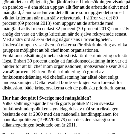
gör att det är möjligt att göra jämförelser. Undersökningen visade på
en paradox – å ena sidan uppgav allt fler att de arbetade aktivt med
mångfald, å andra sidan var det allt färre som uppgav det som ett
viktigt kriterium när man själv rekryterade. I siffror var det 80
procent (69 procent 2013) som uppgav att de arbetade med
mångfald aktivt men endast 32 procent (39 procent 2013) som själv
ansåg det vara ett viktigt kriterium när de själva rekryterade senast.
Med andra ord så skär det sig någonstans i trovärdigheten.
Undersökningen visar även på riskerna för diskriminering av olika
gruppers möjlighet att bli chef inom organisationen.
Funktionsnedsättning innebar störst risk för diskriminering och kön
lägst. Enbart 30 procent ansåg att funktionsnedsättning
inte
var ett
hinder för att bli chef inom organisationen, motsvarande svar 2013
var 49 procent. Risken för diskriminering på grund av
funktionsnedsättning vid chefstillsättning har alltså ökat enligt
undersökningen. Detta resultat borde verkligen vara föremål för
diskussion, både kring orsakerna och de politiska prioriteringarna.
Hur har det gått i Sverige med mångfalden?
Vilka ställningstagande har då gjorts politiskt? Den svenska
funktionshinderpolitiken styrs idag dels av mål som riksdagen
beslutade om år 2000 med den nationella handlingsplanen för
handikappolitiken (1999/2000:79) och dels den strategi som
alliansregeringen beslutade om år 2011.