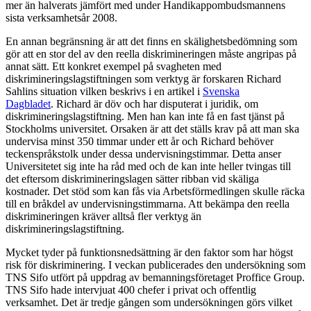
mer än halverats jämfört med under Handikappombudsmannens
sista verksamhetsår 2008.
En annan begränsning är att det finns en skälighetsbedömning som
gör att en stor del av den reella diskrimineringen måste angripas på
annat sätt. Ett konkret exempel på svagheten med
diskrimineringslagstiftningen som verktyg är forskaren Richard
Sahlins situation vilken beskrivs i en artikel i
Svenska
Dagbladet
. Richard är döv och har disputerat i juridik, om
diskrimineringslagstiftning. Men han kan inte få en fast tjänst på
Stockholms universitet. Orsaken är att det ställs krav på att man ska
undervisa minst 350 timmar under ett år och Richard behöver
teckenspråkstolk under dessa undervisningstimmar. Detta anser
Universitetet sig inte ha råd med och de kan inte heller tvingas till
det eftersom diskrimineringslagen sätter ribban vid skäliga
kostnader. Det stöd som kan fås via Arbetsförmedlingen skulle räcka
till en bråkdel av undervisningstimmarna. Att bekämpa den reella
diskrimineringen kräver alltså fler verktyg än
diskrimineringslagstiftning.
Mycket tyder på funktionsnedsättning är den faktor som har högst
risk för diskriminering. I veckan publicerades den undersökning som
TNS Sifo utfört på uppdrag av bemanningsföretaget Proffice Group.
TNS Sifo hade intervjuat 400 chefer i privat och offentlig
verksamhet. Det är tredje gången som undersökningen görs vilket