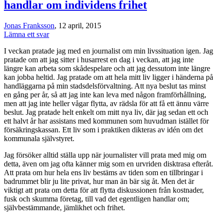
handlar om individens frihet
Jonas Franksson
, 12 april, 2015
Lämna ett svar
I veckan pratade jag med en journalist om min livssituation igen. Jag
pratade om att jag sitter i husarrest en dag i veckan, att jag inte
längre kan arbeta som skådespelare och att jag dessutom inte längre
kan jobba heltid. Jag pratade om att hela mitt liv ligger i händerna på
handläggarna på min stadsdelsförvaltning. Att nya beslut tas minst
en gång per år, så att jag inte kan leva med någon framförhållning,
men att jag inte heller vågar flytta, av rädsla för att få ett ännu värre
beslut. Jag pratade helt enkelt om mitt nya liv, där jag sedan ett och
ett halvt år har assistans med kommunen som huvudman istället för
försäkringskassan. Ett liv som i praktiken dikteras av idén om det
kommunala självstyret.
Jag försöker alltid ställa upp när journalister vill prata med mig om
detta, även om jag ofta känner mig som en urvriden disktrasa efteråt.
Att prata om hur hela ens liv bestäms av tiden som en tillbringar i
badrummet blir ju lite privat, hur man än bär sig åt. Men det är
viktigt att prata om detta för att flytta diskussionen från kostnader,
fusk och skumma företag, till vad det egentligen handlar om;
självbestämmande, jämlikhet och frihet.