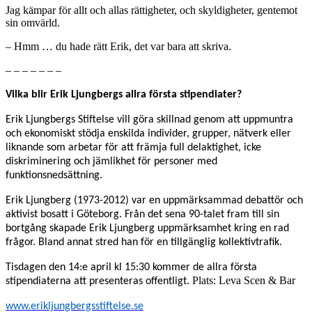
Jag kämpar för allt och allas rättigheter, och skyldigheter, gentemot
sin omvärld.
– Hmm … du hade rätt Erik, det var bara att skriva.
– – – – – – –
Vilka blir Erik Ljungbergs allra första stipendiater?
Erik Ljungbergs Stiftelse vill göra skillnad genom att uppmuntra
och ekonomiskt stödja enskilda individer, grupper, nätverk eller
liknande som arbetar för att främja full delaktighet, icke
diskriminering och jämlikhet för personer med
funktionsnedsättning.
Erik Ljungberg (1973-2012) var en uppmärksammad debattör och
aktivist bosatt i Göteborg. Från det sena 90-talet fram till sin
bortgång skapade Erik Ljungberg uppmärksamhet kring en rad
frågor. Bland annat stred han för en tillgänglig kollektivtrafik.
Tisdagen den 14:e april kl 15:30 kommer de allra första
Plats: Leva Scen & Bar
stipendiaterna att presenteras offentligt.
www.erikljungbergsstiftelse.se