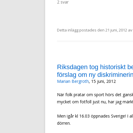
2 svar
Detta inlägg postades den
21 juni, 2012
a
Riksdagen tog historiskt b
förslag om ny diskrimineri
Marian Bergroth
, 15 juni, 2012
När folk pratar om sport hörs det gansk
mycket om fotfoll just nu, har jag märkt
Men igår kl 16.03 öppnades Sverige! I all
dörren.