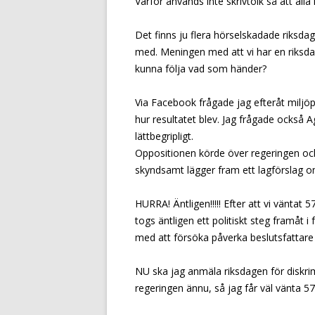
Varför används inte skrivtolk så att alla
Det finns ju flera hörselskadade riksda
med. Meningen med att vi har en riksd
kunna följa vad som händer?
Via Facebook frågade jag efteråt miljö
hur resultatet blev. Jag frågade också 
lättbegripligt.
Oppositionen körde över regeringen och 
skyndsamt lägger fram ett lagförslag om
HURRA! Äntligen!!!!! Efter att vi väntat
togs äntligen ett politiskt steg framåt 
med att försöka påverka beslutsfattare a
NU ska jag anmäla riksdagen för diskrim
regeringen ännu, så jag får väl vänta 57