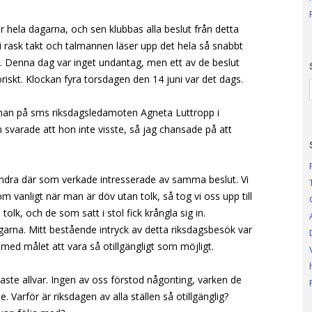
 hela dagarna, och sen klubbas alla beslut från detta
 i rask takt och talmannen läser upp det hela så snabbt
. Denna dag var inget undantag, men ett av de beslut
oriskt. Klockan fyra torsdagen den 14 juni var det dags.
innan på sms riksdagsledamoten Agneta Luttropp i
 svarade att hon inte visste, så jag chansade på att
andra där som verkade intresserade av samma beslut. Vi
om vanligt när man är döv utan tolk, så tog vi oss upp till
tolk, och de som satt i stol fick krångla sig in.
rgarna. Mitt bestående intryck av detta riksdagsbesök var
med målet att vara så otillgängligt som möjligt.
laste allvar. Ingen av oss förstod någonting, varken de
 Varför är riksdagen av alla ställen så otillgänglig?