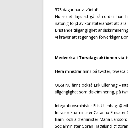
573 dagar har vi väntat!
Nu är det dags att gå från ord till hand
naturlig följd av konstaterandet att all
Bristande tillgänglighet är diskriminering
Vi kräver att regeringen förverkligar Bo
Medverka i Torsdagsaktionen via t
Flera ministrar finns på twitter, tweeta d
OBS! Nu finns också Erik Ullenhag – int
tillgänglighet som diskriminering, på twit
Integrationsminister Erik Ullenhag: @er
Infrastrukturminister Catarina Emsäter
Barn- och äldreminister Maria Larsson
Socialminister Göran Hägglund: @gora