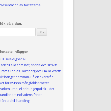
Presentation av författarna
Sök på sidan:
Sök efter:
Senaste inläggen
Full Delaktighet. Nu.
Tack till alla som läst, spridit och skrivit!
Grattis Tobias Holmberg och Emilia Wärff!
Allt hänger samman. På en skör tråd.
Det försvunna mångfaldsarbetet
Varken utopi eller budgetpolitik – det
handlar om individens frihet
Från ord till handling