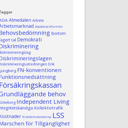
Taggar
Almedalen
ADA
Arbete
Arbetsmarknad
Assistansreformen
Behovsbedömning
Bortom
Demokrati
fagert tal
Diskriminering
diskrimineringslag
Diskrimineringslagen
Diskrimineringsutredningen
Erik
FN-konventionen
Ljungberg
Funktionsnedsättning
Försäkringskassan
Grundläggande behov
Independent Living
Göteborg
Kollektivtrafik
integritetskänsliga
LSS
Kostnader
Kristdemokraterna
Marschen för Tillgänglighet