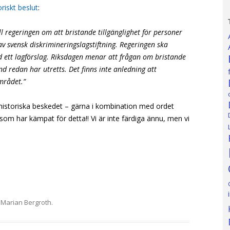
riskt beslut
:
ll regeringen om att bristande tillgänglighet för personer
v svensk diskrimineringslagstiftning. Regeringen ska
 ett lagförslag. Riksdagen menar att frågan om bristande
d redan har utretts. Det finns inte anledning att
området.”
historiska beskedet – gärna i kombination med ordet
a som har kämpat för detta!! Vi är inte färdiga ännu, men vi
v
Marian Bergroth
.