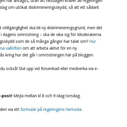
agen har antagits, utan att riksdagen kräver av regeringen
slag om utökat diskrimineringsskydd, så att ett sådant
t otillgänglighet ska bli ny diskrimineringsgrund, men det
i dagens omröstning – ska de vika sig för Moderaterna
ringsskydd som de så många gånger har talat om?
Hur
ina vallöften
om att arbeta aktivt för en ny
ås kring hur det går i omröstningen här på bloggen.
du också! Slut upp vid Rosenbad eller medverka via e-
e-post!
Mejla mellan kl 8 och 9 idag torsdag.
åden via ett
formulär på regeringens hemsida
.