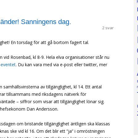
 händer! Sanningens dag.
2 svar
ighet! En torsdag för att gå bortom fagert tal.
en vid Rosenbad, kl 8-9. Hela elva organisationer står nu
eventet
. Du kan vara med via e-post eller twitter, mer
samhällsvinsterna av tillgänglighet, kl 14. Ett antal
rar tillsammans med riksdagens nätverk för
ntade – siffror som visar att tillgänglighet lönar sig.
 chefsekonom Dan Andersson.
riksdagen om bristande tillgänglighet äntligen ska klassas
as ske vid kl 16. Om det blir ett ”ja” i omröstningen