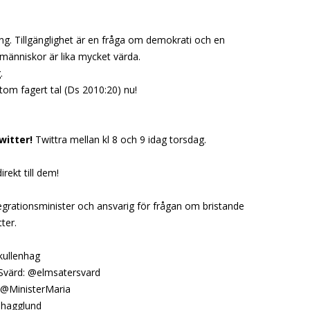
ling. Tillgänglighet är en fråga om demokrati och en
a människor är lika mycket värda.
.
rtom fagert tal (Ds 2010:20) nu!
witter!
Twittra mellan kl 8 och 9 idag torsdag.
irekt till dem!
egrationsminister och ansvarig för frågan om bristande
ter.
ikullenhag
-Svärd: @elmsatersvard
: @MinisterMaria
nhagglund