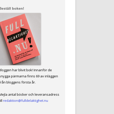
Beställ boken!
Bloggen har blivit bok! Innanför de
snygga pärmarna finns 69 av inläggen
från bloggens första år.
Mejla antal böcker och leveransadress
ill
redaktion@fulldelaktighet.nu