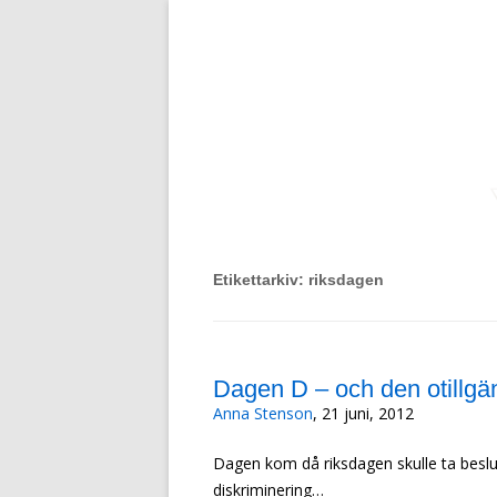
Om rätten att leva det liv du vill, oavsett f
FullDelaktighet.Nu!
Etikettarkiv:
riksdagen
Dagen D – och den otillgä
Anna Stenson
, 21 juni, 2012
Dagen kom då riksdagen skulle ta beslu
diskriminering…