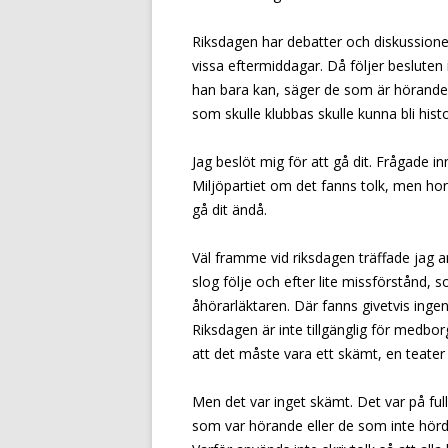
Riksdagen har debatter och diskussioner
vissa eftermiddagar. Då följer besluten
han bara kan, säger de som är hörande
som skulle klubbas skulle kunna bli hist
Jag beslöt mig för att gå dit. Frågade 
Miljöpartiet om det fanns tolk, men hon
gå dit ändå.
Väl framme vid riksdagen träffade jag 
slog följe och efter lite missförstånd, s
åhörarläktaren. Där fanns givetvis ingen 
Riksdagen är inte tillgänglig för medbo
att det måste vara ett skämt, en teater 
Men det var inget skämt. Det var på ful
som var hörande eller de som inte hörde.