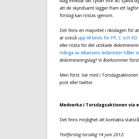
idag innebär det tyvärr inte att själva l
att de skyndsamt lägger fram ett lagför
förslag kan röstas igenom.
Det finns en majoritet i riksdagen för at
är också
upp till bevis för FP, C och KD
eller rösta för det utökade diskrimine
många av Alliansens ledamöter håller s
diskrimineringslag? Vi återkommer först
Men först: Var med i Torsdagsaktionen 
post eller twitter.
Medverka i Torsdagsaktionen via 
Det finns möjlighet att kontakta statsr
Textförslag torsdag 14 juni 2012: