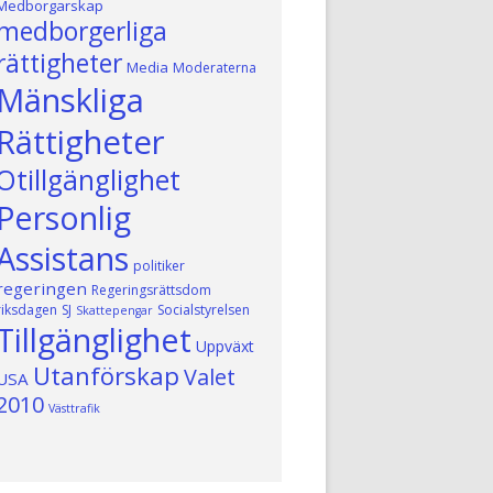
Medborgarskap
medborgerliga
rättigheter
Media
Moderaterna
Mänskliga
Rättigheter
Otillgänglighet
Personlig
Assistans
politiker
regeringen
Regeringsrättsdom
riksdagen
SJ
Socialstyrelsen
Skattepengar
Tillgänglighet
Uppväxt
Utanförskap
Valet
USA
2010
Västtrafik