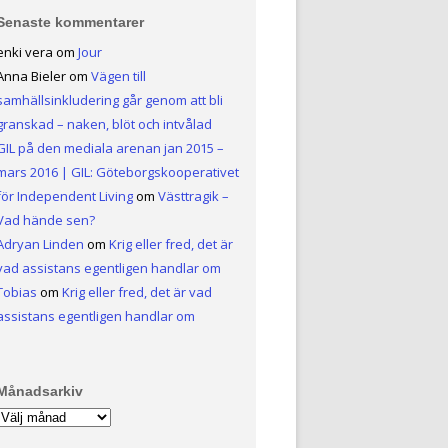
Senaste kommentarer
enki vera
om
Jour
Anna Bieler
om
Vägen till
samhällsinkludering går genom att bli
granskad – naken, blöt och intvålad
GIL på den mediala arenan jan 2015 –
mars 2016 | GIL: Göteborgskooperativet
för Independent Living
om
Västtragik –
Vad hände sen?
Adryan Linden
om
Krig eller fred, det är
vad assistans egentligen handlar om
Tobias
om
Krig eller fred, det är vad
assistans egentligen handlar om
Månadsarkiv
Månadsarkiv