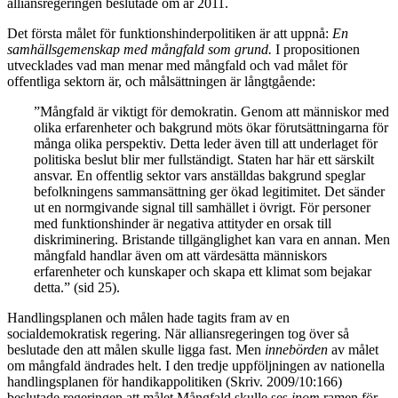
alliansregeringen beslutade om år 2011.
Det första målet för funktionshinderpolitiken är att uppnå:
En
samh
ä
llsgemenskap med m
å
ngfald som grund
.
I propositionen
utvecklades vad man menar med mångfald och vad målet för
offentliga sektorn är, och målsättningen är långtgående:
”Mångfald är viktigt för demokratin. Genom att människor med
olika erfarenheter och bakgrund möts ökar förutsättningarna för
många olika perspektiv. Detta leder även till att underlaget för
politiska beslut blir mer fullständigt. Staten har här ett särskilt
ansvar. En offentlig sektor vars anställdas bakgrund speglar
befolkningens sammansättning ger ökad legitimitet. Det sänder
ut en normgivande signal till samhället i övrigt. För personer
med funktionshinder är negativa attityder en orsak till
diskriminering. Bristande tillgänglighet kan vara en annan. Men
mångfald handlar även om att värdesätta människors
erfarenheter och kunskaper och skapa ett klimat som bejakar
detta.” (sid 25).
Handlingsplanen och målen hade tagits fram av en
socialdemokratisk regering. När alliansregeringen tog över så
beslutade den att målen skulle ligga fast. Men
inneb
ö
rden
av målet
om mångfald ändrades helt. I den tredje uppföljningen av nationella
handlingsplanen för handikappolitiken (Skriv. 2009/10:166)
beslutade regeringen att målet Mångfald skulle ses
inom
ramen för