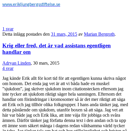
www.erikljungbergsstiftelse.se
1 svar
Detta inlägg postades den
31 mars, 2015
av
Marian Bergroth
.
Krig eller fred, det är vad assistans egentligen
handlar om
Adryan Linden
, 30 mars, 2015
4 svar
Jag kände Erik allt för kort tid för att egentligen kunna skriva något
om honom. Det enda jag vet är att vi båda hade en muskel
”sjukdom”, jag skriver sjukdom inom citationstecken eftersom jag
inte tycker att sjukdom riktigt säger hela sanningen. Eftersom det
handlar om förändringar i kromosomer så är det mer riktigt att säga
att Erik och jag tillhör olika folkgrupper. I hans anda tänker jag, med
detta påstående om sjukdom, utanför boxen så att säga. Jag vet att
här var både jag och Erik lika, att inte väja för jobbiga och svåra
ämnen. Därför tänker jag författa denna text i den andan och ta upp
ett ämne som säkert många i dagens redan våldsamma värld tycker
är tabu. Jag tänker tala om hat och hur otillgänglighet och bristen på