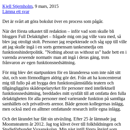
Kjell Stjernholm
, 9 mars, 2015
Lämna ett svar
Det är svårt att göra bokslut över en process som pågår.
När det första utkastet till redaktion – inför vad som skulle bli
bloggen Full Delaktighet – frågade mig om jag ville vara med, så
blev jag otroligt stolt. Personer jag respekterade och såg upp till ville
att jag skulle ingå i en sorts gemensam tankesmedja om
funktionshinderpolitik. ”Nothing about us without us” hade bett en i
varenda avseende normativ man att ingå i deras gäng, trots
frånvaron av egen funktionsnedsättning.
För mig blev det startpunkten för en läranderesa som inte nått sitt
slut, och som förmodligen aldrig gör det. Från att ha koncentrerat
mig till fullo på att bygga den funktionsjämställda teatern och
tillgängliggöra skådespelaryrket för personer med intellektuell
funktionsnedsättning, breddades mitt synfält till att omfatta den fulla
delaktigheten för alla personer med varierande funktion på samtliga
samhällets och privatlivets arenor. Både genom kollegernas inlägg,
men också med en alltmer omfattande research inför egna inlägg.
Och det lärandet har fått sin utväxling. Efter 25 år lämnade jag
Moomsteatern år 2012. Jag tog klivet över till folkbildningen och
Studieförbundet Vuxenskolan. Min näst intill första åtgärd som