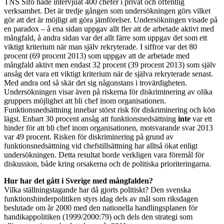
TNS Sifo hade intervjuat 400 chefer i privat och offentlig
verksamhet. Det är tredje gången som undersökningen görs vilket
gör att det är möjligt att göra jämförelser. Undersökningen visade på
en paradox – å ena sidan uppgav allt fler att de arbetade aktivt med
mångfald, å andra sidan var det allt färre som uppgav det som ett
viktigt kriterium när man själv rekryterade. I siffror var det 80
procent (69 procent 2013) som uppgav att de arbetade med
mångfald aktivt men endast 32 procent (39 procent 2013) som själv
ansåg det vara ett viktigt kriterium när de själva rekryterade senast.
Med andra ord så skär det sig någonstans i trovärdigheten.
Undersökningen visar även på riskerna för diskriminering av olika
gruppers möjlighet att bli chef inom organisationen.
Funktionsnedsättning innebar störst risk för diskriminering och kön
lägst. Enbart 30 procent ansåg att funktionsnedsättning
inte
var ett
hinder för att bli chef inom organisationen, motsvarande svar 2013
var 49 procent. Risken för diskriminering på grund av
funktionsnedsättning vid chefstillsättning har alltså ökat enligt
undersökningen. Detta resultat borde verkligen vara föremål för
diskussion, både kring orsakerna och de politiska prioriteringarna.
Hur har det gått i Sverige med mångfalden?
Vilka ställningstagande har då gjorts politiskt? Den svenska
funktionshinderpolitiken styrs idag dels av mål som riksdagen
beslutade om år 2000 med den nationella handlingsplanen för
handikappolitiken (1999/2000:79) och dels den strategi som