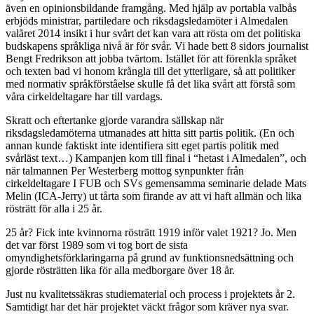
även en opinionsbildande framgång. Med hjälp av portabla valbås
erbjöds ministrar, partiledare och riksdagsledamöter i Almedalen
valåret 2014 insikt i hur svårt det kan vara att rösta om det politiska
budskapens språkliga nivå är för svår. Vi hade bett 8 sidors journalist
Bengt Fredrikson att jobba tvärtom. Istället för att förenkla språket
och texten bad vi honom krångla till det ytterligare, så att politiker
med normativ språkförståelse skulle få det lika svårt att förstå som
våra cirkeldeltagare har till vardags.
Skratt och eftertanke gjorde varandra sällskap när
riksdagsledamöterna utmanades att hitta sitt partis politik. (En och
annan kunde faktiskt inte identifiera sitt eget partis politik med
svårläst text…) Kampanjen kom till final i “hetast i Almedalen”, och
när talmannen Per Westerberg mottog synpunkter från
cirkeldeltagare I FUB och SVs gemensamma seminarie delade Mats
Melin (ICA-Jerry) ut tårta som firande av att vi haft allmän och lika
rösträtt för alla i 25 år.
25 år? Fick inte kvinnorna rösträtt 1919 inför valet 1921? Jo. Men
det var först 1989 som vi tog bort de sista
omyndighetsförklaringarna på grund av funktionsnedsättning och
gjorde rösträtten lika för alla medborgare över 18 år.
Just nu kvalitetssäkras studiematerial och process i projektets år 2.
Samtidigt har det här projektet väckt frågor som kräver nya svar.