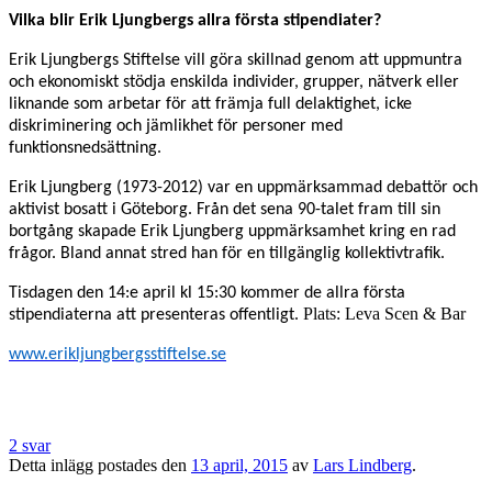
Vilka blir Erik Ljungbergs allra första stipendiater?
Erik Ljungbergs Stiftelse vill göra skillnad genom att uppmuntra
och ekonomiskt stödja enskilda individer, grupper, nätverk eller
liknande som arbetar för att främja full delaktighet, icke
diskriminering och jämlikhet för personer med
funktionsnedsättning.
Erik Ljungberg (1973-2012) var en uppmärksammad debattör och
aktivist bosatt i Göteborg. Från det sena 90-talet fram till sin
bortgång skapade Erik Ljungberg uppmärksamhet kring en rad
frågor. Bland annat stred han för en tillgänglig kollektivtrafik.
Tisdagen den 14:e april kl 15:30 kommer de allra första
Plats: Leva Scen & Bar
stipendiaterna att presenteras offentligt.
www.erikljungbergsstiftelse.se
2 svar
Detta inlägg postades den
13 april, 2015
av
Lars Lindberg
.