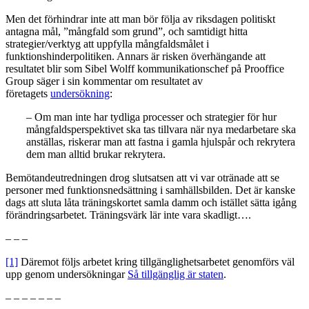
Men det förhindrar inte att man bör följa av riksdagen politiskt
antagna mål, ”mångfald som grund”, och samtidigt hitta
strategier/verktyg att uppfylla mångfaldsmålet i
funktionshinderpolitiken. Annars är risken överhängande att
resultatet blir som Sibel Wolff kommunikationschef på Prooffice
Group säger i sin kommentar om resultatet av
företagets
undersökning
:
– Om man inte har tydliga processer och strategier för hur
mångfaldsperspektivet ska tas tillvara när nya medarbetare ska
anställas, riskerar man att fastna i gamla hjulspår och rekrytera
dem man alltid brukar rekrytera.
Bemötandeutredningen drog slutsatsen att vi var otränade att se
personer med funktionsnedsättning i samhällsbilden. Det är kanske
dags att sluta låta träningskortet samla damm och istället sätta igång
förändringsarbetet. Träningsvärk lär inte vara skadligt….
– – –
[1]
Däremot följs arbetet kring tillgänglighetsarbetet genomförs väl
upp genom undersökningar
Så tillgänglig är staten
.
– – – – – – –