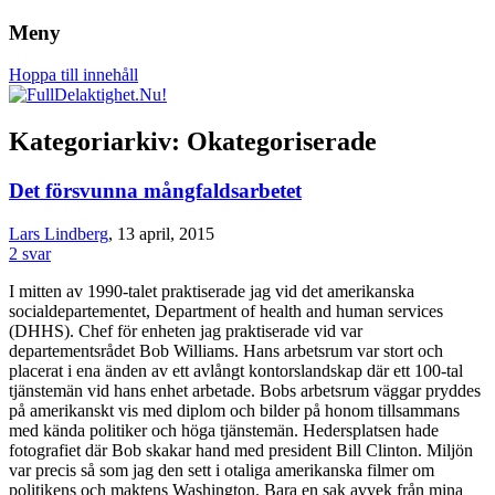
Meny
Om rätten att leva det liv du vill, oavsett
FullDelaktighet.Nu!
Hoppa till innehåll
funktionsförmåga.
Kategoriarkiv:
Okategoriserade
Det försvunna mångfaldsarbetet
Lars Lindberg
, 13 april, 2015
2 svar
I mitten av 1990-talet praktiserade jag vid det amerikanska
socialdepartementet, Department of health and human services
(DHHS). Chef för enheten jag praktiserade vid var
departementsrådet Bob Williams. Hans arbetsrum var stort och
placerat i ena änden av ett avlångt kontorslandskap där ett 100-tal
tjänstemän vid hans enhet arbetade. Bobs arbetsrum väggar pryddes
på amerikanskt vis med diplom och bilder på honom tillsammans
med kända politiker och höga tjänstemän. Hedersplatsen hade
fotografiet där Bob skakar hand med president Bill Clinton. Miljön
var precis så som jag den sett i otaliga amerikanska filmer om
politikens och maktens Washington. Bara en sak avvek från mina