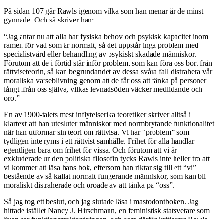
På sidan 107 går Rawls igenom vilka som han menar är de minst
gynnade. Och så skriver han:
“Jag antar nu att alla har fysiska behov och psykisk kapacitet inom
ramen för vad som är normalt, så det uppstår inga problem med
specialistvård eller behandling av psykiskt skadade människor.
Förutom att de i förtid står inför problem, som kan föra oss bort från
rättviseteorin, så kan begrundandet av dessa svåra fall distrahera vår
moraliska varseblivning genom att de får oss att tänka på personer
långt ifrån oss själva, vilkas levnadsöden väcker medlidande och
oro.”
En av 1900-talets mest inflytelserika teoretiker skriver alltså i
klartext att han utesluter människor med normbrytande funktionalitet
när han utformar sin teori om rättvisa. Vi har “problem” som
tydligen inte ryms i ett rättvist samhälle. Frihet för alla handlar
egentligen bara om frihet för vissa. Och förutom att vi är
exkluderade ur den politiska filosofin tycks Rawls inte heller tro att
vi kommer att läsa hans bok, eftersom han riktar sig till ett “vi”
bestående av så kallat normalt fungerande människor, som kan bli
moraliskt distraherade och oroade av att tänka på “oss”.
Så jag tog ett beslut, och jag slutade läsa i mastodontboken. Jag
hittade istället Nancy J. Hirschmann, en feministisk statsvetare som