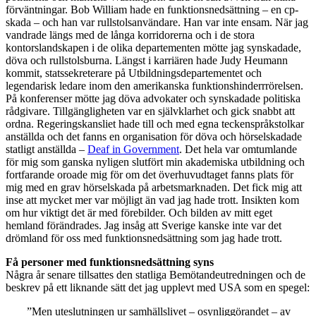
förväntningar. Bob William hade en funktionsnedsättning – en cp-
skada – och han var rullstolsanvändare. Han var inte ensam. När jag
vandrade längs med de långa korridorerna och i de stora
kontorslandskapen i de olika departementen mötte jag synskadade,
döva och rullstolsburna. Längst i karriären hade Judy Heumann
kommit, statssekreterare på Utbildningsdepartementet och
legendarisk ledare inom den amerikanska funktionshinderrrörelsen.
På konferenser mötte jag döva advokater och synskadade politiska
rådgivare. Tillgängligheten var en självklarhet och gick snabbt att
ordna. Regeringskansliet hade till och med egna teckenspråkstolkar
anställda och det fanns en organisation för döva och hörselskadade
statligt anställda –
Deaf in Government
. Det hela var omtumlande
för mig som ganska nyligen slutfört min akademiska utbildning och
fortfarande oroade mig för om det överhuvudtaget fanns plats för
mig med en grav hörselskada på arbetsmarknaden. Det fick mig att
inse att mycket mer var möjligt än vad jag hade trott. Insikten kom
om hur viktigt det är med förebilder. Och bilden av mitt eget
hemland förändrades. Jag insåg att Sverige kanske inte var det
drömland för oss med funktionsnedsättning som jag hade trott.
Få personer med funktionsnedsättning syns
Några år senare tillsattes den statliga Bemötandeutredningen och de
beskrev på ett liknande sätt det jag upplevt med USA som en spegel:
”Men uteslutningen ur samhällslivet – osynliggörandet – av