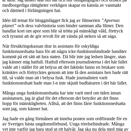
medborgerliga rättigheter verkligen skapar en känsla av vanmakt
och därmed i förlängningen hat.
Idén till temat för blogginlägget fick jag av filmserien
”Apornas
planet”
och dess valvhistoria som binder samman alla filmer. Den
handlar kort om apor som blir så trötta på mänskligt våld, förtryck
och tyranni att de gör revolt för att vända på steken så att säga.
När försäkringskassan drar in assistans för oskyldiga
funktionsnedsatta bara för att några icke-funktionshindrade banditer
kommit på ett sätt att lura staten. Då blir inte jag ledsen längre, utan
jag känner mig hatfull. Hatfull eftersom journalisterna i det här fallet
valde att i stället för att belysa att det faktiskt fanns en brukare som
kränktes och förtrycktes genom att inte få den assistans hen hade rätt
till, så valde man att i belysa fusk. Hade journalisten varit
funktionsnedsatt hade man f-n inte skjutit budbäraren i det här fallet.
Många unga funktionsnedsatta har inte varit med om tiden innan
assistansen, jag är glad för det eftersom det betyder att det finns
hopp för mänskligheten. Alltså, att det finns färre funktionsnedsatta
som jag, som känner hat.
Jag hade en gång förmånen att inneha posten som ordförande för en
av Sveriges bästa ungdomsförbund, Unga rörelsehindrade. Många
vet inte varför jag bara stod ut ett halvår. Jag ska nu dela med mig av