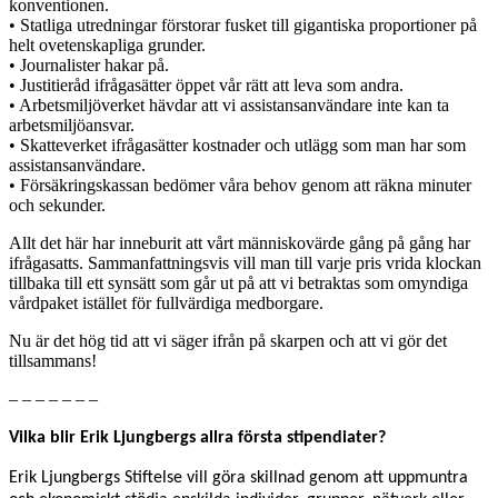
konventionen.
• Statliga utredningar förstorar fusket till gigantiska proportioner på
helt ovetenskapliga grunder.
• Journalister hakar på.
• Justitieråd ifrågasätter öppet vår rätt att leva som andra.
• Arbetsmiljöverket hävdar att vi assistansanvändare inte kan ta
arbetsmiljöansvar.
• Skatteverket ifrågasätter kostnader och utlägg som man har som
assistansanvändare.
• Försäkringskassan bedömer våra behov genom att räkna minuter
och sekunder.
Allt det här har inneburit att vårt människovärde gång på gång har
ifrågasatts. Sammanfattningsvis vill man till varje pris vrida klockan
tillbaka till ett synsätt som går ut på att vi betraktas som omyndiga
vårdpaket istället för fullvärdiga medborgare.
Nu är det hög tid att vi säger ifrån på skarpen och att vi gör det
tillsammans!
– – – – – – –
Vilka blir Erik Ljungbergs allra första stipendiater?
Erik Ljungbergs Stiftelse vill göra skillnad genom att uppmuntra