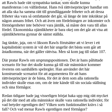
att Rawls hade rätt sympatiska tankar, som skulle kunna
manifesteras i en välfärdsstat. Hans två rättviseprinciper handlar om
att alla ska ha samma rätt till grundläggande friheter och att dessa
friheter ska vara så omfattande det går, så länge de inte inkräktar på
någon annans frihet. Och att även om fördelningen av inkomster och
förmögenheter inte behöver vara jämlik, så måste den vara till allas
fördel. Ekonomiska ojämlikheter är bara okej om det går att visa att
ojämlikheterna gynnar de sämst ställda.
Jag tänkte, jaja, om vi liksom Rawls förutsätter att vi lever i ett
kapitalistiskt system är väl det här ungefär det bästa som går att
åstadkomma, när det gäller rättvisa. Men så kom jag till sidan 107.
Där pratar Rawls om ursprungspositionen. Det är hans påhittade
scenario för hur det skulle kunna gå till när människor kommer
överens om samhällets spelregler. Han använder det här
konstruerade scenariot för att argumentera för att hans
rättviseprinciper är de bästa, för det är dem som alla rationella
individer skulle enas om, om de inte kände till sin sociala ställning
och sina förmågor.
Redan tidigare hade jag visserligen börjat haka upp mig rätt mycket
på det där med att alla människor skulle vara rationella individer, för
vad betyder egentligen det? Vilken sorts funktionalitet krävs i så
fall? Och vad menar Rawls egentligen med förmågor?