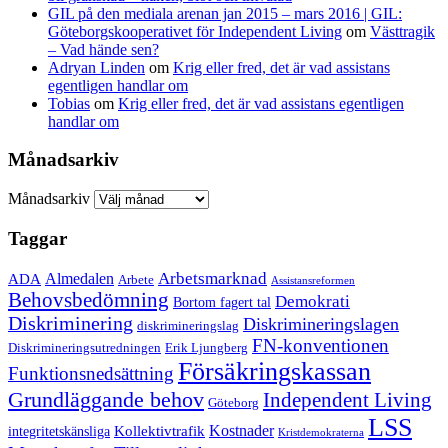
GIL på den mediala arenan jan 2015 – mars 2016 | GIL:
Göteborgskooperativet för Independent Living
om
Västtragik
– Vad hände sen?
Adryan Linden
om
Krig eller fred, det är vad assistans
egentligen handlar om
Tobias
om
Krig eller fred, det är vad assistans egentligen
handlar om
Månadsarkiv
Månadsarkiv
Taggar
Arbetsmarknad
ADA
Almedalen
Arbete
Assistansreformen
Behovsbedömning
Demokrati
Bortom fagert tal
Diskriminering
Diskrimineringslagen
diskrimineringslag
FN-konventionen
Diskrimineringsutredningen
Erik Ljungberg
Försäkringskassan
Funktionsnedsättning
Grundläggande behov
Independent Living
Göteborg
LSS
Kollektivtrafik
Kostnader
integritetskänsliga
Kristdemokraterna