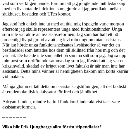
vad som verkligen hände, förutom att jag jonglerade mitt ledarskap
med en livshotande infektion som gjorde att jag pendlade mellan
sjukhuset, bostaden och UR:s kontor.
Jag stod helt enkelt inte ut med att titta mig i spegeln varje morgon
eftersom jag skulle representera unga med funktionshinder. Unga
som inte var äldre än assistansreformen. Jag som har haft ett 50-
procentigt liv på grund av att jag levt min ungdom utan assistans.
När jag hörde unga funktionsnedsattas livshistorier så var det en
beståndsdel som fattades hos dem till skillnad från hos mig och det
var hat. De hatade inte samhället på samma sätt som jag. Jag sa upp
min post som ordförande samma dag som jag förstod att jag var en
krigsinvalid, skadad av kriget som livet faktiskt är när man inte har
assistans. Detta mina vänner är hemligheten bakom min korta karriär
vid makten.
Många glömmer lätt detta om assistanslagstiftningen, att det faktiskt
är en demokratisk katalysator för fred och jämlikhet.
Adryan Linden, mindre hatfull funktionshinderaktivist tack vare
assistansreformen.
– – – – – – –
Vilka blir Erik Ljungbergs allra första stipendiater?