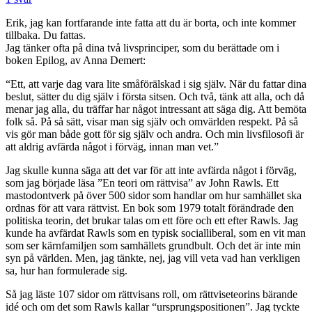
Erik, jag kan fortfarande inte fatta att du är borta, och inte kommer
tillbaka. Du fattas.
Jag tänker ofta på dina två livsprinciper, som du berättade om i
boken Epilog, av Anna Demert:
“Ett, att varje dag vara lite småförälskad i sig själv. När du fattar dina
beslut, sätter du dig själv i första sitsen. Och två, tänk att alla, och då
menar jag alla, du träffar har något intressant att säga dig. Att bemöta
folk så. På så sätt, visar man sig själv och omvärlden respekt. På så
vis gör man både gott för sig själv och andra. Och min livsfilosofi är
att aldrig avfärda något i förväg, innan man vet.”
Jag skulle kunna säga att det var för att inte avfärda något i förväg,
som jag började läsa ”En teori om rättvisa” av John Rawls. Ett
mastodontverk på över 500 sidor som handlar om hur samhället ska
ordnas för att vara rättvist. En bok som 1979 totalt förändrade den
politiska teorin, det brukar talas om ett före och ett efter Rawls. Jag
kunde ha avfärdat Rawls som en typisk socialliberal, som en vit man
som ser kärnfamiljen som samhällets grundbult. Och det är inte min
syn på världen. Men, jag tänkte, nej, jag vill veta vad han verkligen
sa, hur han formulerade sig.
Så jag läste 107 sidor om rättvisans roll, om rättviseteorins bärande
idé och om det som Rawls kallar “ursprungspositionen”. Jag tyckte