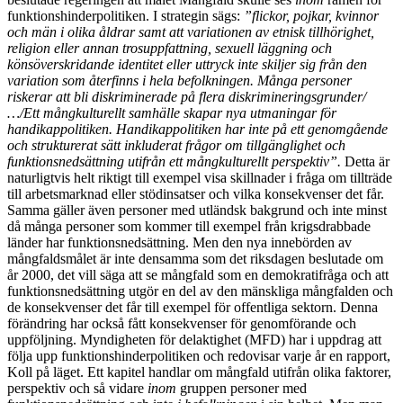
funktionshinderpolitiken. I strategin sägs:
”
flickor, pojkar, kvinnor
och m
ä
n i olika
å
ldrar samt att variationen av etnisk tillh
ö
righet,
religion eller annan trosuppfattning, sexuell l
ä
ggning och
k
ö
ns
ö
verskridande identitet eller uttryck inte skiljer sig fr
å
n den
variation som
å
terfinns i hela befolkningen. M
å
nga personer
riskerar att bli diskriminerade p
å
flera diskrimineringsgrunder/
…
/Ett m
å
ngkulturellt samh
ä
lle skapar nya utmaningar f
ö
r
handikappolitiken. Handikappolitiken har inte p
å
ett genomg
å
ende
och strukturerat s
ä
tt inkluderat fr
å
gor om tillg
ä
nglighet och
funktionsneds
ä
ttning utifr
å
n ett m
å
ngkulturellt perspektiv
”
.
Detta är
naturligtvis helt riktigt till exempel visa skillnader i fråga om tillträde
till arbetsmarknad eller stödinsatser och vilka konsekvenser det får.
Samma gäller även personer med utländsk bakgrund och inte minst
då många personer som kommer till exempel från krigsdrabbade
länder har funktionsnedsättning. Men den nya innebörden av
mångfaldsmålet är inte densamma som det riksdagen beslutade om
år 2000, det vill säga att se mångfald som en demokratifråga och att
funktionsnedsättning utgör en del av den mänskliga mångfalden och
de konsekvenser det får till exempel för offentliga sektorn. Denna
förändring har också fått konsekvenser för genomförande och
uppföljning. Myndigheten för delaktighet (MFD) har i uppdrag att
följa upp funktionshinderpolitiken och redovisar varje år en rapport,
Koll på läget. Ett kapitel handlar om mångfald utifrån olika faktorer,
perspektiv och så vidare
inom
gruppen personer med