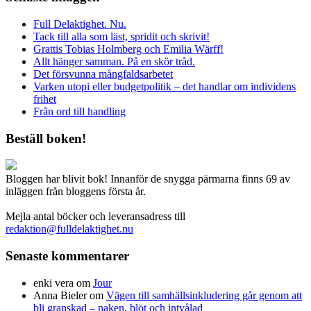
Full Delaktighet. Nu.
Tack till alla som läst, spridit och skrivit!
Grattis Tobias Holmberg och Emilia Wärff!
Allt hänger samman. På en skör tråd.
Det försvunna mångfaldsarbetet
Varken utopi eller budgetpolitik – det handlar om individens
frihet
Från ord till handling
Beställ boken!
Bloggen har blivit bok! Innanför de snygga pärmarna finns 69 av
inläggen från bloggens första år.
Mejla antal böcker och leveransadress till
redaktion@fulldelaktighet.nu
Senaste kommentarer
enki vera
om
Jour
Anna Bieler
om
Vägen till samhällsinkludering går genom att
bli granskad – naken, blöt och intvålad