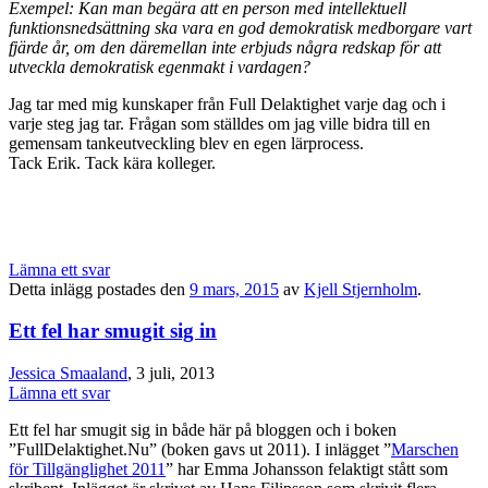
Exempel: Kan man begära att en person med intellektuell
funktionsnedsättning ska vara en god demokratisk medborgare vart
fjärde år, om den däremellan inte erbjuds några redskap för att
utveckla demokratisk egenmakt i vardagen?
Jag tar med mig kunskaper från Full Delaktighet varje dag och i
varje steg jag tar. Frågan som ställdes om jag ville bidra till en
gemensam tankeutveckling blev en egen lärprocess.
Tack Erik. Tack kära kolleger.
Lämna ett svar
Detta inlägg postades den
9 mars, 2015
av
Kjell Stjernholm
.
Ett fel har smugit sig in
Jessica Smaaland
, 3 juli, 2013
Lämna ett svar
Ett fel har smugit sig in både här på bloggen och i boken
”FullDelaktighet.Nu” (boken gavs ut 2011). I inlägget ”
Marschen
för Tillgänglighet 2011
” har Emma Johansson felaktigt stått som