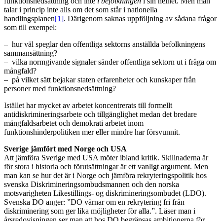
funktionsnedsättning och inte
i
befolkningen
i sin helhet. Men man
talar i princip inte alls om det som står i nationella
handlingsplanen
[1]
. Därigenom saknas uppföljning av sådana frågor
som till exempel:
– hur väl speglar den offentliga sektorns anställda befolkningens
sammansättning?
– vilka normgivande signaler sänder offentliga sektorn ut i fråga om
mångfald?
– på vilket sätt bejakar staten erfarenheter och kunskaper från
personer med funktionsnedsättning?
Istället har mycket av arbetet koncentrerats till formellt
antidiskrimineringsarbete och tillgänglighet medan det bredare
mångfaldsarbetet och demokrati arbetet inom
funktionshinderpolitiken mer eller mindre har försvunnit.
Sverige jämfört med Norge och USA
Att jämföra Sverige med USA möter ibland kritik. Skillnaderna är
för stora i historia och förutsättningar är ett vanligt argument. Men
man kan se hur det är i Norge och jämföra rekryteringspolitik hos
svenska Diskrimineringsombudsmannen och den norska
motsvarigheten Likestillings- og diskrimineringsombudet (LDO).
Svenska DO anger: ”DO värnar om en rekrytering fri från
diskriminering som ger lika möjligheter för alla.”. Läser man i
årsredovisningen ser man att hos DO begränsas ambitionerna för