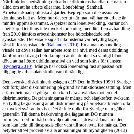
När funktionsnedsättning och arbete diskuteras handlar det nästan
alltid om att ha arbete eller inte. Lönebidrag. Samhall.
Arbetsmarknadspolitiska åtgärder. Begrepp som diskussionen
domineras helt av. Men hur det ser ut när man väl har ett arbete är
mindre uppmärksammat. Aspekter som löneutveckling, karriär och
chefskap. Det finns inte mycket forskning, men lite. I en avhandling
från 2010 jämförs arbetsinkomster hos hörselskadade och
synskadade. Det visade sig att inkomsterna var betydlig lägre,
särskilt för synskadade (
Baltander 2010
). En annan avhandling
visade att döva sällan har arbete som är i nivå med deras utbildning.
Jämfört med övriga befolkningen är det dubbelt så vanligt bland
döva att ha högre utbildningsnivå än vad som krävs för tjänsten
(
Rydberg 2010
). Många har också lönebidrag fast anpassad och
tillgänglig arbetsplats skulle vara tillräckligt.
Den svenska diskrimineringslagen då!? Den infördes 1999 i Sverige
och förbjuder diskriminering på grund av funktionsnedsättning. Men
erfarenheterna är tydliga – den kan bara användas mot en del
diskriminering. Begränsningarna är många och slagkraften tveksam.
En tydlig begränsning är att diskriminering på arbetsmarknaden ofta
är mycket svår att bevisa. Det är inte unikt för Sverige utan gäller
generellt. Till denna beskrivning ska läggas att DO numera
prioriterar oerhört hårt och väljer att endast driva sådana ärenden
som kan leda till rättspraxis eller vara till stor nytta för många. Det
betyder att 99 procent av alla anmälningar till myndigheten (2013)