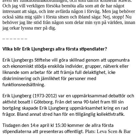
även ser funktionsmaktordningen, och som därför kritiserar Rawls.
Och jag vill verkligen försöka bemöta alla som att de har något
intressant att säga, och inte avfärda någon i förväg. Men jag behöver
också sätta mig själv i första sitsen och ibland säga: Nej, stopp! Nu
behöver jag lite stöd från någon som delar min syn på världen, innan
jag orkar lyssna mer på dig.
– – – – – – –
Vilka blir Erik Ljungbergs allra första stipendiater?
Erik Ljungbergs Stiftelse vill göra skillnad genom att uppmuntra
och ekonomiskt stödja enskilda individer, grupper, nätverk eller
liknande som arbetar för att främja full delaktighet, icke
diskriminering och jämlikhet för personer med
funktionsnedsättning.
Erik Ljungberg (1973-2012) var en uppmärksammad debattör och
aktivist bosatt i Göteborg. Från det sena 90-talet fram till sin
bortgång skapade Erik Ljungberg uppmärksamhet kring en rad
frågor. Bland annat stred han för en tillgänglig kollektivtrafik.
Tisdagen den 14:e april kl 15:30 kommer de allra första
Plats: Leva Scen & Bar
stipendiaterna att presenteras offentligt.