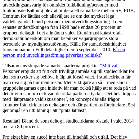
utvecklingsansvarig för området folkbildning/personer med
funktionsnedsättning blev att initiera ett samarbete mellan SV, FUB,
Centrum för lättläst och allaväljare.se om det mycket låga
valdeltagandet bland personer med utvecklingsstörning. I den
senaste undersökningen från 1998 hade endast 20 procent ur
gruppen deltagit i det allmänna valet. Ett närmast katastrofalt
demokratiunderskott om man betänker väljargruppens stora
beroende av myndighetsutövning. Källa för samarbetsinitiativet
finns omnämnt i Full delaktighet den 5 september 2010.
Får en
person med utvecklingsstörning påverkas politiskt?
Tillsammans skapade samarbetsparterna projektet
“Mitt val”
.
Personer erbjuds att fritt och frivilligt anmäla sig till studiecirklar för
den som tycker sig behöva hjälp att förstå valet. I studiecirkeln får
man öva sig på hur man röstar. Men viktigare än så – med start i
gruppdeltagarnas egna initiativ får man också hjälp att ta reda på vad
det är vi röstar om och vad de olika partierna tycker. Det hela toppas
med ‘lättpratade valdiskussioner’, ett koncept där alla frågor
kommer från cirklarnas deltagare och där partiernas företrädare först
genomgår en utbildning i att “prata lättläst”.
Resultat? Bland de som deltog i studiecirklarna röstade i valet 2014
mer än 80 procent.
Projektet blev en succé inte bara till innehåll och utfall. Det blev