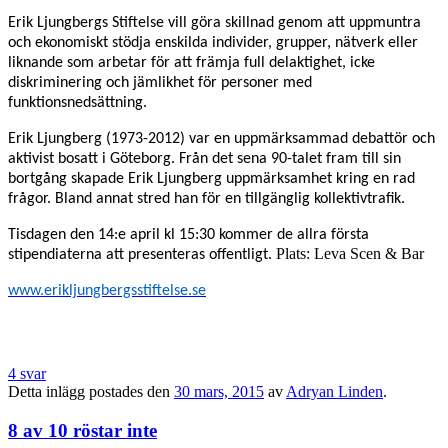
Erik Ljungbergs Stiftelse vill göra skillnad genom att uppmuntra
och ekonomiskt stödja enskilda individer, grupper, nätverk eller
liknande som arbetar för att främja full delaktighet, icke
diskriminering och jämlikhet för personer med
funktionsnedsättning.
Erik Ljungberg (1973-2012) var en uppmärksammad debattör och
aktivist bosatt i Göteborg. Från det sena 90-talet fram till sin
bortgång skapade Erik Ljungberg uppmärksamhet kring en rad
frågor. Bland annat stred han för en tillgänglig kollektivtrafik.
Tisdagen den 14:e april kl 15:30 kommer de allra första
Plats: Leva Scen & Bar
stipendiaterna att presenteras offentligt.
www.erikljungbergsstiftelse.se
4 svar
Detta inlägg postades den
30 mars, 2015
av
Adryan Linden
.
8 av 10 röstar inte