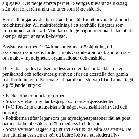
sig själva. Det tredje största partiet i Sveriges nuvarande riksdag
stämplar folk från andra kulturer som lägre stående.
Föreställningar av det här slaget finns till för att bevara traditionella
makthierarkier. All maktfördelning i ett samhälle fungerar som
kommunicerande kärl. Man kan inte ge någon mer makt utan att det
sker på någon annans bekostnad.
Assistansreformen 1994 innebar en maktförskjutning till
assistansanvändarens fördel. I motsvarande grad gick andra miste
om makt – myndigheter, organisationer och enskilda.
Det vi har upplevt alltsedan dess är en enda stor backlash – en
panikartad och reflexmässig strävan efter att återställa den gamla
maktfördelningen. På senare tid har denna strävan bland annat tagit
sig följande uttryck:
• Facket dömer ut hela reformen.
• Socialstyrelsen myntar begrepp som omsorgsassistenter.
• IVO förstår inte att assistans är något väsensskilt från vård och
omsorg.
• Politikerna stiftar lagar som ger myndighetspersoner rätt att göra
oanmälda hembesök och följa med oss in i duschen.
• Socialstyrelsen lägger sig i hur vi ska utbilda våra assistenter. De
tror att mina assistenter gör ett bättre jobb av att studera FN-