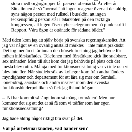
stora medborgargrupper får passera obemärkt. År efter år.
Situationen är så ¨normal” att ingen reagerar över att det aldrig
syns någon person med rullstol i busskön, att ingen
teckenspråkig person står i talarstolen på den fackliga
kongressen, att ingen läser nyhetstelegrammen på punktskrift i
Rapport. Våra ögon är otränade för sådana bilder.”
Med tiden kom jag att själv börja på svenska regeringskansliet. Att
jag var något av en ovanlig anställd märktes – inte minst praktiskt.
Det tog mer än ett år innan den hörselutrustning jag behövde för
möten införskaffades. Telefonen med förstärkare gick lite snabbare,
sex månader. Men till slut kom det jag behövde på plats och det
mesta blev rutin. Många med funktionsnedsättning var vi inte och vi
blev inte fler. När studiebesök av kollegor kom från andra länders
myndigheter och departement för att lära sig mer om Samhall,
lönebidrag, assistans och andra insatser inom den svenska
funktionshinderpolitiken så fick jag ibland frågan:
– Ni har kommit så långt inom så många områden! Men hur
kommer det sig att det är så få som vi träffar som har egen
funktionsnedsättning?
Jag hade aldrig något riktigt bra svar på det.
Väl på arbetsmarknaden, vad händer sen?