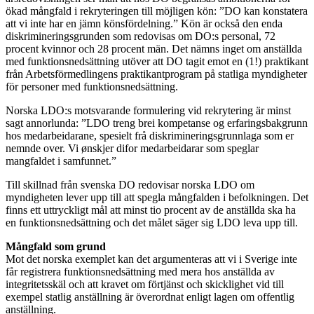
ökad mångfald i rekryteringen till möjligen kön: ”DO kan konstatera
att vi inte har en jämn könsfördelning.” Kön är också den enda
diskrimineringsgrunden som redovisas om DO:s personal, 72
procent kvinnor och 28 procent män. Det nämns inget om anställda
med funktionsnedsättning utöver att DO tagit emot en (1!) praktikant
från Arbetsförmedlingens praktikantprogram på statliga myndigheter
för personer med funktionsnedsättning.
Norska LDO:s motsvarande formulering vid rekrytering är minst
sagt annorlunda: ”LDO treng brei kompetanse og erfaringsbakgrunn
hos medarbeidarane, spesielt frå diskrimineringsgrunnlaga som er
nemnde over. Vi ønskjer difor medarbeidarar som speglar
mangfaldet i samfunnet.”
Till skillnad från svenska DO redovisar norska LDO om
myndigheten lever upp till att spegla mångfalden i befolkningen. Det
finns ett uttryckligt mål att minst tio procent av de anställda ska ha
en funktionsnedsättning och det målet säger sig LDO leva upp till.
Mångfald som grund
Mot det norska exemplet kan det argumenteras att vi i Sverige inte
får registrera funktionsnedsättning med mera hos anställda av
integritetsskäl och att kravet om förtjänst och skicklighet vid till
exempel statlig anställning är överordnat enligt lagen om offentlig
anställning.