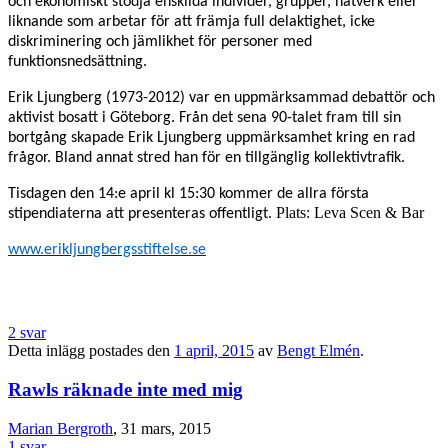
och ekonomiskt stödja enskilda individer, grupper, nätverk eller
liknande som arbetar för att främja full delaktighet, icke
diskriminering och jämlikhet för personer med
funktionsnedsättning.
Erik Ljungberg (1973-2012) var en uppmärksammad debattör och
aktivist bosatt i Göteborg. Från det sena 90-talet fram till sin
bortgång skapade Erik Ljungberg uppmärksamhet kring en rad
frågor. Bland annat stred han för en tillgänglig kollektivtrafik.
Tisdagen den 14:e april kl 15:30 kommer de allra första
Plats: Leva Scen & Bar
stipendiaterna att presenteras offentligt.
www.erikljungbergsstiftelse.se
2 svar
Detta inlägg postades den
1 april, 2015
av
Bengt Elmén
.
Rawls räknade inte med mig
Marian Bergroth
, 31 mars, 2015
1 svar