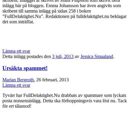
skribent. Inlägget är skrivet av Hans Filipsson som skrivit flera
inlägg här på bloggen. Emma Johansson har även angivits som
skribent till samma inlägg på sidan 258 i boken
”FullDelaktighet.Nu”. Redaktionen på fulldelaktighet.nu beklagar
det som inträffat.
Lämna ett svar
Detta inlägg postades den
3 juli, 2013
av
Jessica Smaaland
.
Ursäkta spammet!
Marian Bergroth
, 26 februari, 2013
Lämna ett svar
Tyvärr har FullDelaktighet.Nu drabbats av spammare som lyckats
posta nonsensinlägg. Detta ska förhoppningsvis vara löst nu. Tack
för ert tålamod!