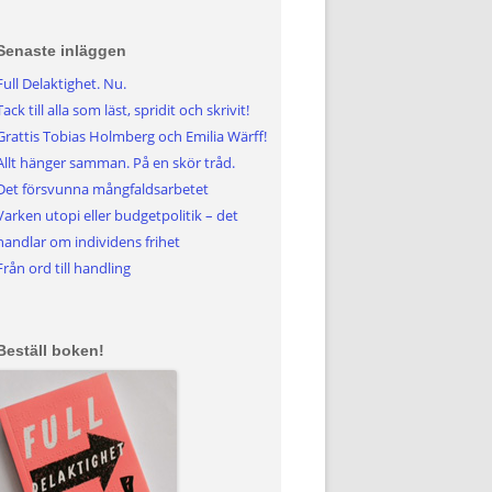
Senaste inläggen
Full Delaktighet. Nu.
Tack till alla som läst, spridit och skrivit!
Grattis Tobias Holmberg och Emilia Wärff!
Allt hänger samman. På en skör tråd.
Det försvunna mångfaldsarbetet
Varken utopi eller budgetpolitik – det
handlar om individens frihet
Från ord till handling
Beställ boken!