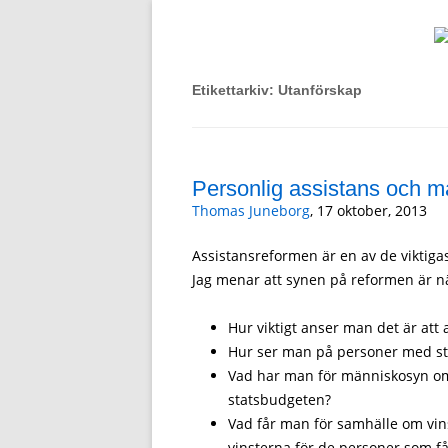
Om rätten att leva det liv du vill, oavsett f
FullDelaktighet.Nu!
Etikettarkiv:
Utanförskap
Personlig assistans och 
Thomas Juneborg
, 17 oktober, 2013
Assistansreformen är en av de viktiga
Jag menar att synen på reformen är n
Hur viktigt anser man det är att a
Hur ser man på personer med st
Vad har man för människosyn om
statsbudgeten?
Vad får man för samhälle om vi
vinsterna för de personer som få