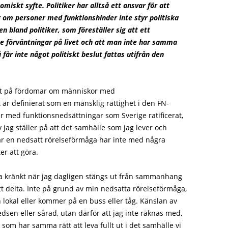
omiskt syfte. Politiker har alltså ett ansvar för att
om personer med funktionshinder inte styr politiska
n bland politiker, som föreställer sig att ett
e förväntningar på livet och att man inte har samma
å får inte något politiskt beslut fattas utifrån den
tt på fördomar om människor med
 är definierat som en mänsklig rättighet i den FN-
r med funktionsnedsättningar som Sverige ratificerat,
 jag ställer på att det samhälle som jag lever och
 har en nedsatt rörelseförmåga har inte med några
er att göra.
ara kränkt när jag dagligen stängs ut från sammanhang
 att delta. Inte på grund av min nedsatta rörelseförmåga,
n lokal eller kommer på en buss eller tåg. Känslan av
edsen eller sårad, utan därför att jag inte räknas med,
som har samma rätt att leva fullt ut i det samhälle vi