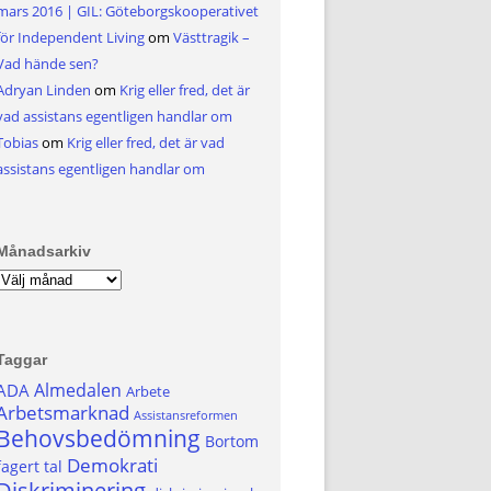
mars 2016 | GIL: Göteborgskooperativet
för Independent Living
om
Västtragik –
Vad hände sen?
Adryan Linden
om
Krig eller fred, det är
vad assistans egentligen handlar om
Tobias
om
Krig eller fred, det är vad
assistans egentligen handlar om
Månadsarkiv
Månadsarkiv
Taggar
Almedalen
ADA
Arbete
Arbetsmarknad
Assistansreformen
Behovsbedömning
Bortom
Demokrati
fagert tal
Diskriminering