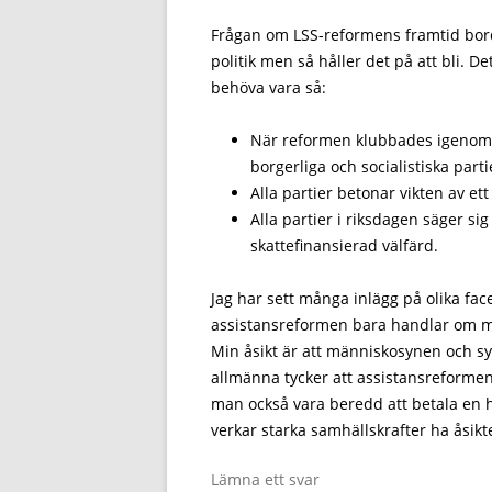
Frågan om LSS-reformens framtid bord
politik men så håller det på att bli. Det
behöva vara så:
När reformen klubbades igenom i
borgerliga och socialistiska part
Alla partier betonar vikten av e
Alla partier i riksdagen säger si
skattefinansierad välfärd.
Jag har sett många inlägg på olika f
assistansreformen bara handlar om mä
Min åsikt är att människosynen och 
allmänna tycker att assistansreformen
man också vara beredd att betala en he
verkar starka samhällskrafter ha åsikt
Lämna ett svar