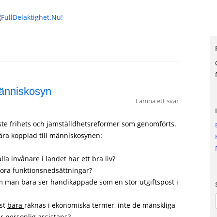
Hoppa till innehåll
unktionsförmåga.
människosyn
Lämna ett svar
ste frihets och jämställdhetsreformer som genomförts.
ära kopplad till människosynen:
lla invånare i landet har ett bra liv?
ora funktionsnedsättningar?
 man bara ser handikappade som en stor utgiftspost i
nst
bara
räknas i ekonomiska termer, inte de mänskliga
r personlig assistans?