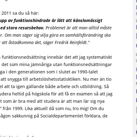
2011 sa du så här:
rupp av funktionshindrade är lätt att känslomässigt
ed stora resursbehov.
Problemet är att man alltid måste
ar. Om man säger sig vilja göra en samhällsförändring ska
r att åstadkomma det, säger Fredrik Reinfeldt.”
funktionsnedsättning innebär det att jag systematiskt
till det som mina jämnåriga utan funktionsnedsättningar
ga i den generationen som i slutet av 1990-talet
att snygga till arbetslöshetsstatisktiken. Nu mer än tio
el att ta igen gällande både arbete och utbildning. Så
udera heltid på högskola för att få en examen så att jag
Det som är bra med att studera är att man lär sig nya
a” från 1999. Lika aktuell då som nu, tro mig! Om du
e någon sakkunnig på Socialdepartementet förklara, de