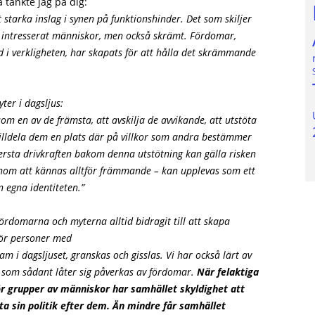
å tänkte jag på dig:
 starka inslag i synen på funktionshinder. Det som skiljer
 ha intresserat människor, men också skrämt. Fördomar,
 i verkligheten, har skapats för att hålla det skrämmande
ter i dagsljus:
om en av de främsta, att avskilja de avvikande, att utstöta
illdela dem en plats där på villkor som andra bestämmer
ersta drivkraften bakom denna utstötning kan gälla risken
 genom att kännas alltför främmande – kan upplevas som ett
n egna identiteten.”
fördomarna och myterna alltid bidragit till att skapa
för personer med
am i dagsljuset, granskas och gisslas. Vi har också lärt av
et som sådant låter sig påverkas av fördomar.
När felaktiga
för grupper av människor har samhället skyldighet att
ta sin politik efter dem. Än mindre får samhället