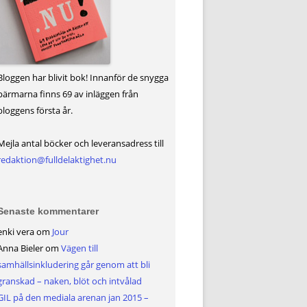
Bloggen har blivit bok! Innanför de snygga
pärmarna finns 69 av inläggen från
bloggens första år.
Mejla antal böcker och leveransadress till
redaktion@fulldelaktighet.nu
Senaste kommentarer
enki vera
om
Jour
Anna Bieler
om
Vägen till
samhällsinkludering går genom att bli
granskad – naken, blöt och intvålad
GIL på den mediala arenan jan 2015 –