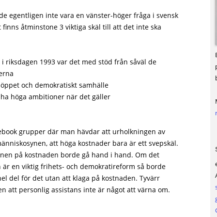
e egentligen inte vara en vänster-höger fråga i svensk
 finns åtminstone 3 viktiga skäl till att det inte ska
 riksdagen 1993 var det med stöd från såväl de
ierna
tt öppet och demokratiskt samhälle
g ha höga ambitioner när det gäller
acebook grupper där man hävdar att urholkningen av
nniskosynen, att höga kostnader bara är ett svepskäl.
synen på kostnaden borde gå hand i hand. Om det
 är en viktig frihets- och demokratireform så borde
l del för det utan att klaga på kostnaden. Tyvärr
en att personlig assistans inte är något att värna om.