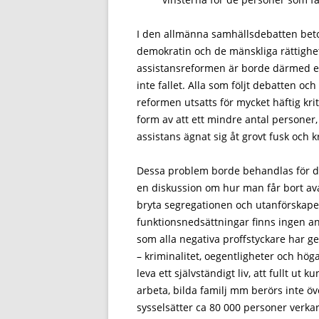
I den allmänna samhällsdebatten betona
demokratin och de mänskliga rättighe
assistansreformen är borde därmed ege
inte fallet. Alla som följt debatten oc
reformen utsatts för mycket häftig kri
form av att ett mindre antal personer, 
assistans ägnat sig åt grovt fusk och k
Dessa problem borde behandlas för det
en diskussion om hur man får bort av
bryta segregationen och utanförskap
funktionsnedsättningar finns ingen anle
som alla negativa proffstyckare har
– kriminalitet, oegentligheter och höga
leva ett självständigt liv, att fullt ut 
arbeta, bilda familj mm berörs inte ö
sysselsätter ca 80 000 personer verkar