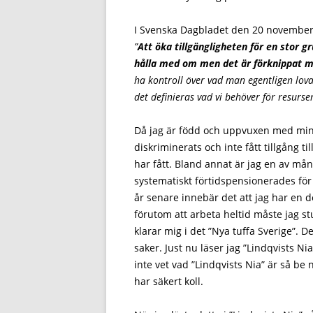
I Svenska Dagbladet den 20 november 
”
Att öka tillgängligheten för en stor g
hålla med om men det är förknippat m
ha kontroll över vad man egentligen lov
det definieras vad vi behöver för resurse
Då jag är född och uppvuxen med min 
diskriminerats och inte fått tillgång 
har fått. Bland annat är jag en av mån
systematiskt förtidspensionerades för 
år senare innebär det att jag har en d
förutom att arbeta heltid måste jag st
klarar mig i det ”Nya tuffa Sverige”. 
saker. Just nu läser jag ”Lindqvists Ni
inte vet vad ”Lindqvists Nia” är så b
har säkert koll.