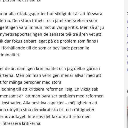
r alla riksdagspartier hur viktigt det är att försvara
terna. Den stora frihets- och jämlikhetsreform som
ntligen vara immun mot allvarlig kritik. Men så är ju
h nyhetsrapporteringen de senaste två-tre åren vet att
tik där fokus enbart legat på de problem som finns i
i förhållande till de som är beviljade personlig
riminalitet.
 de är, nämligen kriminalitet och jag deltar gärna i
arterna. Men om man verkligen menar allvar med att
et för många personer med stora
dning till att kritisera reformen i sig. En viktig sak
 gemensamt är att man bara ser problem med reformen
 kostnader. Alla positiva aspekter – möjligheten att
kunna utnyttja sina demokratiska fri- och rättigheter,
verhuvudtaget. Inte ens det faktum att reformen
 intressera kritikerna.