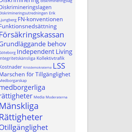
diskrimineringslag
Diskrimineringslagen
Diskrimineringsutredningen
Erik
FN-konventionen
Ljungberg
Funktionsnedsättning
Försäkringskassan
Grundläggande behov
Independent Living
Göteborg
Kollektivtrafik
integritetskänsliga
LSS
Kostnader
Kristdemokraterna
Marschen för Tillgänglighet
Medborgarskap
medborgerliga
rättigheter
Media
Moderaterna
Mänskliga
Rättigheter
Otillgänglighet