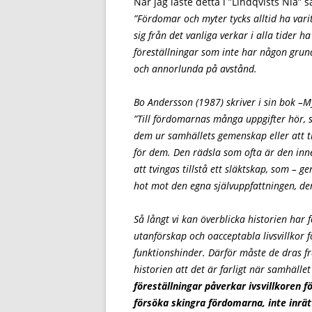
När jag läste detta i ”Lindqvists Nia” s
”Fördomar och myter tycks alltid ha varit
sig från det vanliga verkar i alla tider
föreställningar som inte har någon grund
och annorlunda på avstånd.
Bo Andersson (1987) skriver i sin bok –My
”Till fördomarnas många uppgifter hör, s
dem ur samhällets gemenskap eller att t
för dem. Den rädsla som ofta är den inn
att tvingas tillstå ett släktskap, som –
hot mot den egna självuppfattningen, de
Så långt vi kan överblicka historien har 
utanförskap och oacceptabla livsvillkor 
funktionshinder. Därför måste de
dras fr
historien att det är farligt när samhäll
föreställningar påverkar ivsvillkoren 
försöka skingra fördomarna, inte inrät