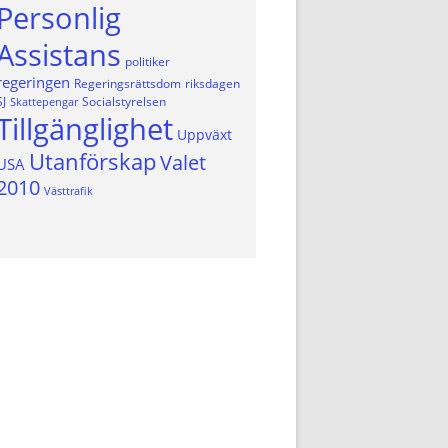
Personlig
Assistans
politiker
regeringen
Regeringsrättsdom
riksdagen
SJ
Socialstyrelsen
Skattepengar
Tillgänglighet
Uppväxt
Utanförskap
Valet
USA
2010
Västtrafik