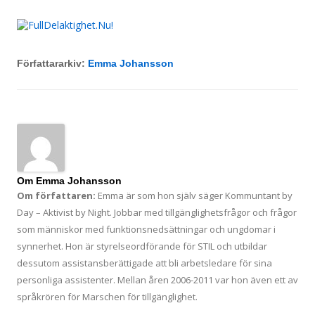
FullDelaktighet.Nu!
Hoppa till innehåll
Om rätten att leva det liv du vill, oavsett funktionsförmåga.
Författararkiv:
Emma Johansson
Om Emma Johansson
Om författaren:
Emma är som hon själv säger Kommuntant by
Day – Aktivist by Night. Jobbar med tillgänglighetsfrågor och frågor
som människor med funktionsnedsättningar och ungdomar i
synnerhet. Hon är styrelseordförande för STIL och utbildar
dessutom assistansberättigade att bli arbetsledare för sina
personliga assistenter. Mellan åren 2006-2011 var hon även ett av
språkrören för Marschen för tillgänglighet.