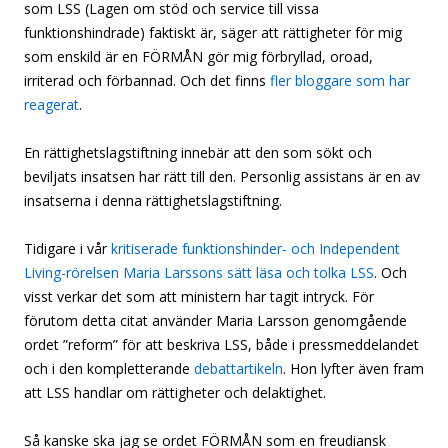
som LSS (Lagen om stöd och service till vissa
funktionshindrade) faktiskt är, säger att rättigheter för mig
som enskild är en FÖRMÅN gör mig förbryllad, oroad,
irriterad och förbannad. Och det finns
fler bloggare som har
reagerat
.
En rättighetslagstiftning innebär att den som sökt och
beviljats insatsen har rätt till den. Personlig assistans är en av
insatserna i denna rättighetslagstiftning.
Tidigare i vår
kritiserade funktionshinder- och Independent
Living-rörelsen Maria Larssons sätt läsa och tolka LSS
. Och
visst verkar det som att ministern har tagit intryck. För
förutom detta citat använder Maria Larsson genomgående
ordet ”reform” för att beskriva LSS, både i pressmeddelandet
och i den kompletterande
debattartikeln
. Hon lyfter även fram
att LSS handlar om rättigheter och delaktighet.
Så kanske ska jag se ordet FÖRMÅN som en freudiansk