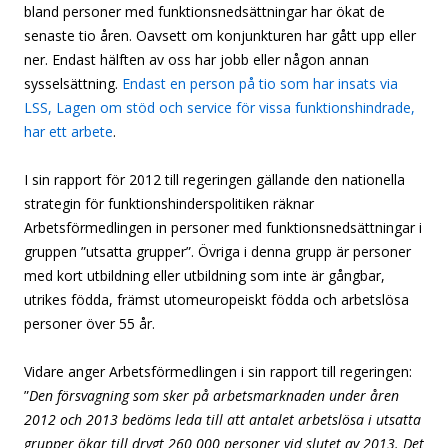
bland personer med funktionsnedsättningar har ökat de
senaste tio åren. Oavsett om konjunkturen har gått upp eller
ner. Endast hälften av oss har jobb eller någon annan
sysselsättning.
Endast en person på tio som har insats via
LSS, Lagen om stöd och service för vissa funktionshindrade,
har ett arbete
.
I sin rapport för 2012 till regeringen gällande den nationella
strategin för funktionshinderspolitiken räknar
Arbetsförmedlingen in personer med funktionsnedsättningar i
gruppen ”utsatta grupper”. Övriga i denna grupp är personer
med kort utbildning eller utbildning som inte är gångbar,
utrikes födda, främst utomeuropeiskt födda och arbetslösa
personer över 55 år.
Vidare anger Arbetsförmedlingen i sin rapport till regeringen:
”
Den försvagning som sker på arbetsmarknaden under åren
2012 och 2013 bedöms leda till att antalet arbetslösa i utsatta
grupper ökar till drygt 260 000 personer vid slutet av 2013. Det