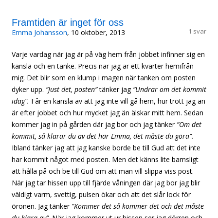
Framtiden är inget för oss
1 svar
Emma Johansson
, 10 oktober, 2013
Varje vardag när jag är på väg hem från jobbet infinner sig en
känsla och en tanke. Precis när jag är ett kvarter hemifrån
mig. Det blir som en klump i magen när tanken om posten
dyker upp.
”Just det, posten”
tänker jag
”Undrar om det kommit
idag”.
Får en känsla av att jag inte vill gå hem, hur trött jag än
är efter jobbet och hur mycket jag än älskar mitt hem. Sedan
kommer jag in på gården där jag bor och jag tänker
”Om det
kommit, så klarar du av det här Emma, det måste du göra”.
Ibland tänker jag att jag kanske borde be till Gud att det inte
har kommit något med posten. Men det känns lite barnsligt
att hålla på och be till Gud om att man vill slippa viss post.
När jag tar hissen upp till fjärde våningen där jag bor jag blir
väldigt varm, svettig, pulsen ökar och att det slår lock för
öronen. Jag tänker
”Kommer det så kommer det och det måste
du klara av”
. När jag kommer ut ur hissen ser jag dörren och