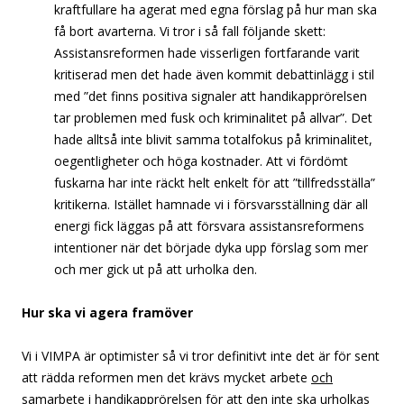
kraftfullare ha agerat med egna förslag på hur man ska
få bort avarterna. Vi tror i så fall följande skett:
Assistansreformen hade visserligen fortfarande varit
kritiserad men det hade även kommit debattinlägg i stil
med ”det finns positiva signaler att handikapprörelsen
tar problemen med fusk och kriminalitet på allvar”. Det
hade alltså inte blivit samma totalfokus på kriminalitet,
oegentligheter och höga kostnader. Att vi fördömt
fuskarna har inte räckt helt enkelt för att ”tillfredsställa”
kritikerna. Istället hamnade vi i försvarsställning där all
energi fick läggas på att försvara assistansreformens
intentioner när det började dyka upp förslag som mer
och mer gick ut på att urholka den.
Hur ska vi agera framöver
Vi i VIMPA är optimister så vi tror definitivt inte det är för sent
att rädda reformen men det krävs mycket arbete
och
samarbete
i handikapprörelsen för att den inte ska urholkas