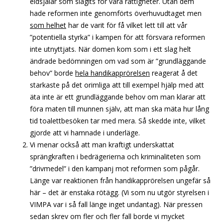
eldsjälar som slagits för våra rättigheter. Utan dem
hade reformen inte genomförts överhuvudtaget men
som helhet
har de varit för få vilket lett till att vår
”potentiella styrka” i kampen för att försvara reformen
inte utnyttjats. När domen kom som i ett slag helt
ändrade bedömningen om vad som är ”grundläggande
behov” borde
hela handikapprörelsen
reagerat å det
starkaste på det orimliga att till exempel hjälp med att
äta inte är ett grundläggande behov om man klarar att
föra maten till munnen själv, att man ska mäta hur lång
tid toalettbesöken tar med mera. Så skedde inte, vilket
gjorde att vi hamnade i underläge.
Vi menar också att man kraftigt underskattat
sprängkraften i bedrägerierna och kriminaliteten som
”drivmedel” i den kampanj mot reformen som pågår.
Länge var reaktionen från handikapprörelsen ungefär så
här – det är enstaka rötägg. (Vi som nu utgör styrelsen i
VIMPA var i så fall länge inget undantag). När pressen
sedan skrev om fler och fler fall borde vi mycket