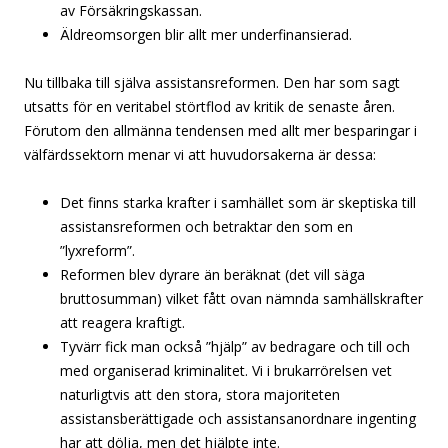
av Försäkringskassan.
Äldreomsorgen blir allt mer underfinansierad.
Nu tillbaka till själva assistansreformen. Den har som sagt
utsatts för en veritabel störtflod av kritik de senaste åren.
Förutom den allmänna tendensen med allt mer besparingar i
välfärdssektorn menar vi att huvudorsakerna är dessa:
Det finns starka krafter i samhället som är skeptiska till
assistansreformen och betraktar den som en
”lyxreform”.
Reformen blev dyrare än beräknat (det vill säga
bruttosumman) vilket fått ovan nämnda samhällskrafter
att reagera kraftigt.
Tyvärr fick man också ”hjälp” av bedragare och till och
med organiserad kriminalitet. Vi i brukarrörelsen vet
naturligtvis att den stora, stora majoriteten
assistansberättigade och assistansanordnare ingenting
har att dölja, men det hjälpte inte.