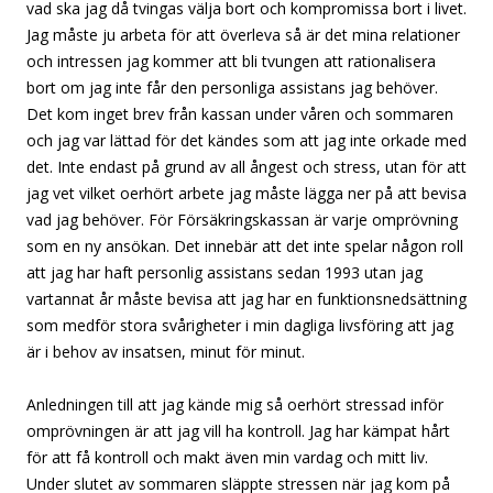
vad ska jag då tvingas välja bort och kompromissa bort i livet.
Jag måste ju arbeta för att överleva så är det mina relationer
och intressen jag kommer att bli tvungen att rationalisera
bort om jag inte får den personliga assistans jag behöver.
Det kom inget brev från kassan under våren och sommaren
och jag var lättad för det kändes som att jag inte orkade med
det. Inte endast på grund av all ångest och stress, utan för att
jag vet vilket oerhört arbete jag måste lägga ner på att bevisa
vad jag behöver. För Försäkringskassan är varje omprövning
som en ny ansökan. Det innebär att det inte spelar någon roll
att jag har haft personlig assistans sedan 1993 utan jag
vartannat år måste bevisa att jag har en funktionsnedsättning
som medför stora svårigheter i min dagliga livsföring att jag
är i behov av insatsen, minut för minut.
Anledningen till att jag kände mig så oerhört stressad inför
omprövningen är att jag vill ha kontroll. Jag har kämpat hårt
för att få kontroll och makt även min vardag och mitt liv.
Under slutet av sommaren släppte stressen när jag kom på