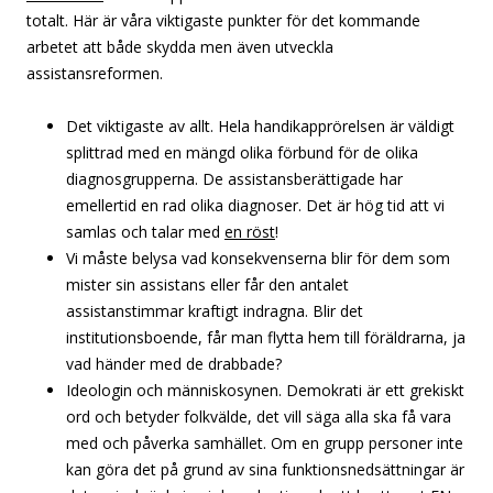
totalt. Här är våra viktigaste punkter för det kommande
arbetet att både skydda men även utveckla
assistansreformen.
Det viktigaste av allt. Hela handikapprörelsen är väldigt
splittrad med en mängd olika förbund för de olika
diagnosgrupperna. De assistansberättigade har
emellertid en rad olika diagnoser. Det är hög tid att vi
samlas och talar med
en röst
!
Vi måste belysa vad konsekvenserna blir för dem som
mister sin assistans eller får den antalet
assistanstimmar kraftigt indragna. Blir det
institutionsboende, får man flytta hem till föräldrarna, ja
vad händer med de drabbade?
Ideologin och människosynen. Demokrati är ett grekiskt
ord och betyder folkvälde, det vill säga alla ska få vara
med och påverka samhället. Om en grupp personer inte
kan göra det på grund av sina funktionsnedsättningar är