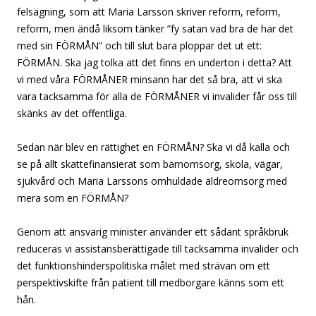
felsägning, som att Maria Larsson skriver reform, reform,
reform, men ändå liksom tänker ”fy satan vad bra de har det
med sin FÖRMÅN” och till slut bara ploppar det ut ett:
FÖRMÅN. Ska jag tolka att det finns en underton i detta? Att
vi med våra FÖRMÅNER minsann har det så bra, att vi ska
vara tacksamma för alla de FÖRMÅNER vi invalider får oss till
skänks av det offentliga.
Sedan när blev en rättighet en FÖRMÅN? Ska vi då kalla och
se på allt skattefinansierat som barnomsorg, skola, vägar,
sjukvård och Maria Larssons omhuldade äldreomsorg med
mera som en FÖRMÅN?
Genom att ansvarig minister använder ett sådant språkbruk
reduceras vi assistansberättigade till tacksamma invalider och
det funktionshinderspolitiska målet med strävan om ett
perspektivskifte från patient till medborgare känns som ett
hån.