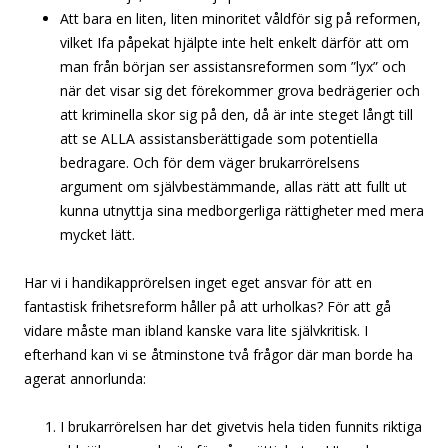
Att bara en liten, liten minoritet våldför sig på reformen,
vilket Ifa påpekat hjälpte inte helt enkelt därför att om
man från början ser assistansreformen som ”lyx” och
när det visar sig det förekommer grova bedrägerier och
att kriminella skor sig på den, då är inte steget långt till
att se ALLA assistansberättigade som potentiella
bedragare. Och för dem väger brukarrörelsens
argument om självbestämmande, allas rätt att fullt ut
kunna utnyttja sina medborgerliga rättigheter med mera
mycket lätt.
Har vi i handikapprörelsen inget eget ansvar för att en
fantastisk frihetsreform håller på att urholkas? För att gå
vidare måste man ibland kanske vara lite självkritisk. I
efterhand kan vi se åtminstone två frågor där man borde ha
agerat annorlunda:
I brukarrörelsen har det givetvis hela tiden funnits riktiga