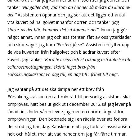
tänker
”Nu gäller det, vad som än händer så måste du klara av
det.”
Assistenten öppnar och jag ser att det ligger ett antal
vita kuvert på hallgolvet innanför dörren och tänker
”Jag
klarar av det här, kommer det så kommer det”
. Innan jag gör
något annat, innan jag och assistenten fått av oss ytterkläder
och skor säger jag bara
”Posten, få se”.
Assistenten lyfter upp
de vita kuverten från hallgolvet och bläddrar kuvert efter
kuvert. Jag tänker
”Bara tv-licens och el-räkning och kallelse till
cellprovsmottagningen, skönt! Inget brev från
Försäkringskassan! En dag till, en dag till i frihet till mig”.
Jag väntar på att det ska dimpa ner ett brev från
Försäkringskassan om att min rätt till personlig assistans ska
omprövas. Mitt beslut gick ut i december 2012 så jag lever på
lånad tid. Under våren levde jag med en enorm ångest för
omprövningen. Den bottnade sig i en rädsla över att förlora
det stöd jag har idag. Kanske inte att jag förlorar assistansen
helt och hållet, mer att vad händer om jag får färre timmar,