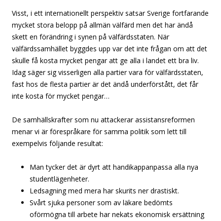
Visst, i ett internationellt perspektiv satsar Sverige fortfarande
mycket stora belopp på allmän välfärd men det har ändå
skett en förändring i synen på välfärdsstaten. När
välfärdssamhället byggdes upp var det inte frågan om att det
skulle få kosta mycket pengar att ge alla i landet ett bra liv.
Idag säger sig visserligen alla partier vara för välfärdsstaten,
fast hos de flesta partier är det ändå underförstått, det får
inte kosta för mycket pengar…
De samhällskrafter som nu attackerar assistansreformen
menar vi är förespråkare för samma politik som lett till
exempelvis följande resultat:
Man tycker det är dyrt att handikappanpassa alla nya
studentlägenheter.
Ledsagning med mera har skurits ner drastiskt.
Svårt sjuka personer som av läkare bedömts
oförmögna till arbete har nekats ekonomisk ersättning