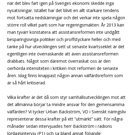
när det blev fart igen på Sveriges ekonomi skedde inga
nysatsningar. Istället har det blivit en allt starkare tendens
mot fortsatta nedskärningar och det verkar inte spela någon
större roll vilket parti som har regeringsmakten. År 2013 kan
man tyvärr konstatera att assistansreformen inte undgått
besparingsivriga politiker och proffstyckare heller och med
tanke på hur utvecklingen sett ut senaste kvartsseklet är det
egentligen inte överraskande att även assistansreformen
drabbats. Något som däremot överraskat oss är den
oerhörda intensiteten i kritiken mot reformen de senaste
åren. Idag finns knappast någon annan välfärdsreform som
är så hårt kritiserad.
Vilka krafter är det då som styr samhällsutvecklingen mot att
det allmänna börjar ta mindre ansvar för den gemensamma
välfärden? Vi tycker Urban Bäckström, VD i Svenskt näringsliv
representerar dessa krafter på ett ”utmärkt” sätt. För några
månader sedan intervjuades herr Bäckström i radions
lördagsintervju (P1) och sa bland annat följande: