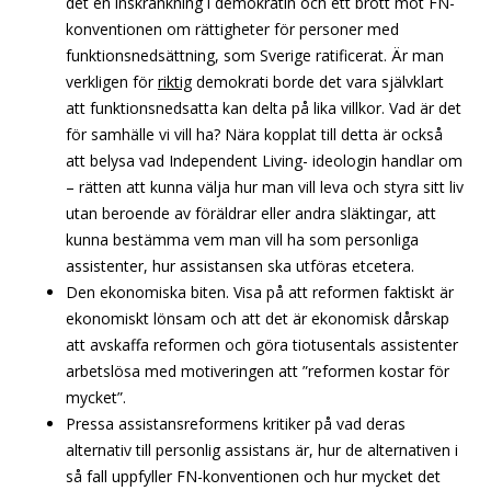
det en inskränkning i demokratin och ett brott mot FN-
konventionen om rättigheter för personer med
funktionsnedsättning, som Sverige ratificerat. Är man
verkligen för
riktig
demokrati borde det vara självklart
att funktionsnedsatta kan delta på lika villkor. Vad är det
för samhälle vi vill ha? Nära kopplat till detta är också
att belysa vad Independent Living- ideologin handlar om
– rätten att kunna välja hur man vill leva och styra sitt liv
utan beroende av föräldrar eller andra släktingar, att
kunna bestämma vem man vill ha som personliga
assistenter, hur assistansen ska utföras etcetera.
Den ekonomiska biten. Visa på att reformen faktiskt är
ekonomiskt lönsam och att det är ekonomisk dårskap
att avskaffa reformen och göra tiotusentals assistenter
arbetslösa med motiveringen att ”reformen kostar för
mycket”.
Pressa assistansreformens kritiker på vad deras
alternativ till personlig assistans är, hur de alternativen i
så fall uppfyller FN-konventionen och hur mycket det