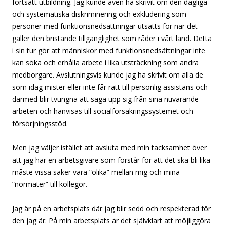
fortsatt utbildning. Jag kunde även ha skrivit om den dagliga
och systematiska diskriminering och exkludering som
personer med funktionsnedsättningar utsätts för när det
gäller den bristande tillgänglighet som råder i vårt land. Detta
i sin tur gör att människor med funktionsnedsättningar inte
kan söka och erhålla arbete i lika utsträckning som andra
medborgare. Avslutningsvis kunde jag ha skrivit om alla de
som idag mister eller inte får rätt till personlig assistans och
därmed blir tvungna att säga upp sig från sina nuvarande
arbeten och hänvisas till socialförsäkringssystemet och
försörjningsstöd.
Men jag väljer istället att avsluta med min tacksamhet över
att jag har en arbetsgivare som förstår för att det ska bli lika
måste vissa saker vara ”olika” mellan mig och mina
”normater” till kollegor.
Jag är på en arbetsplats där jag blir sedd och respekterad för
den jag är. På min arbetsplats är det självklart att möjliggöra