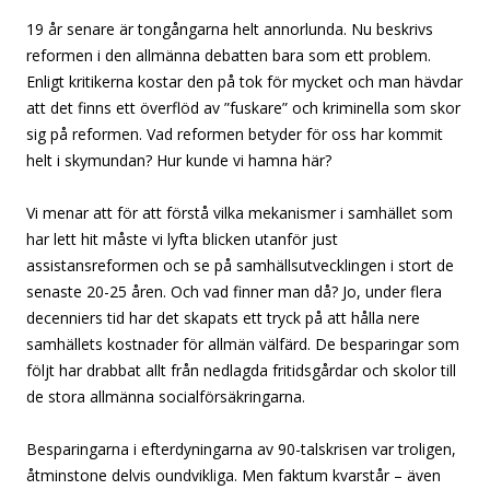
19 år senare är tongångarna helt annorlunda. Nu beskrivs
reformen i den allmänna debatten bara som ett problem.
Enligt kritikerna kostar den på tok för mycket och man hävdar
att det finns ett överflöd av ”fuskare” och kriminella som skor
sig på reformen. Vad reformen betyder för oss har kommit
helt i skymundan? Hur kunde vi hamna här?
Vi menar att för att förstå vilka mekanismer i samhället som
har lett hit måste vi lyfta blicken utanför just
assistansreformen och se på samhällsutvecklingen i stort de
senaste 20-25 åren. Och vad finner man då? Jo, under flera
decenniers tid har det skapats ett tryck på att hålla nere
samhällets kostnader för allmän välfärd. De besparingar som
följt har drabbat allt från nedlagda fritidsgårdar och skolor till
de stora allmänna socialförsäkringarna.
Besparingarna i efterdyningarna av 90-talskrisen var troligen,
åtminstone delvis oundvikliga. Men faktum kvarstår – även