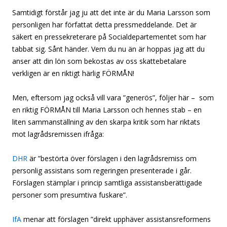
Samtidigt förstår jag ju att det inte är du Maria Larsson som
personligen har författat detta pressmeddelande. Det är
säkert en pressekreterare på Socialdepartementet som har
tabbat sig. Sånt händer. Vem du nu än är hoppas jag att du
anser att din lön som bekostas av oss skattebetalare
verkligen är en riktigt härlig FÖRMÅN!
Men, eftersom jag också vill vara ”generös”, följer här – som
en riktig FÖRMÅN till Maria Larsson och hennes stab – en
liten sammanställning av den skarpa kritik som har riktats
mot lagrådsremissen ifråga:
DHR
är ”bestörta över förslagen i den lagrådsremiss om
personlig assistans som regeringen presenterade i går.
Förslagen stämplar i princip samtliga assistansberättigade
personer som presumtiva fuskare”.
IfA
menar att förslagen ”direkt upphäver assistansreformens