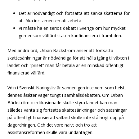
Det är nödvändigt och fortsätta att sänka skatterna för
att öka incitamenten att arbeta.
Vi måste ha en seriös debatt i Sverige om hur mycket
gemensam välfärd staten kanfinansiera i framtiden.
Med andra ord, Urban Bäckström anser att fortsatta
skattesänkningar är nödvändiga för att hålla igång tillväxten i
landet och ”priset” man får betala är en minskad offentligt
finansierad välfärd.
Vd:n i Svenskt Näringsliv är sannerligen inte vem som helst,
dennes åsikter väger tungt i samhällsdebatten. Om Urban
Bäckström och likasinnade skulle styra landet kan man
således vänta sig fortsatta skattesänkningar och satsningar
på offentligt finansierad välfärd skulle inte stå högt upp på
dagordningen. Och det vore naivt och tro att
assistansreformen skulle vara undantagen.