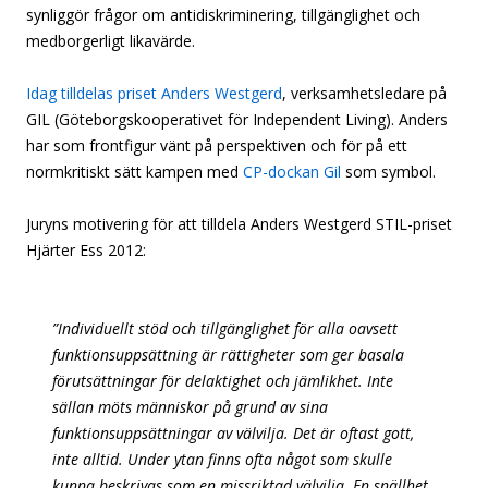
synliggör frågor om antidiskriminering, tillgänglighet och
medborgerligt likavärde.
Idag tilldelas priset Anders Westgerd
, verksamhetsledare på
GIL (Göteborgskooperativet för Independent Living). Anders
har som frontfigur vänt på perspektiven och för på ett
normkritiskt sätt kampen med
CP-dockan Gil
som symbol.
Juryns motivering för att tilldela Anders Westgerd STIL-priset
Hjärter Ess 2012:
”Individuellt stöd och tillgänglighet för alla oavsett
funktionsuppsättning är rättigheter som ger basala
förutsättningar för delaktighet och jämlikhet. Inte
sällan möts människor på grund av sina
funktionsuppsättningar av välvilja. Det är oftast gott,
inte alltid. Under ytan finns ofta något som skulle
kunna beskrivas som en missriktad välvilja. En snällhet