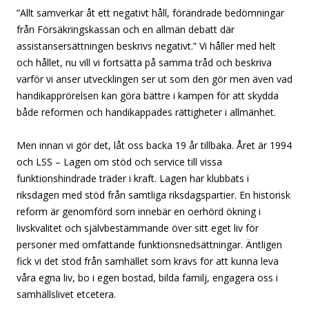
”Allt samverkar åt ett negativt håll, förändrade bedömningar
från Försäkringskassan och en allmän debatt där
assistansersättningen beskrivs negativt.” Vi håller med helt
och hållet, nu vill vi fortsätta på samma tråd och beskriva
varför vi anser utvecklingen ser ut som den gör men även vad
handikapprörelsen kan göra bättre i kampen för att skydda
både reformen och handikappades rättigheter i allmänhet.
Men innan vi gör det, låt oss backa 19 år tillbaka. Året är 1994
och LSS – Lagen om stöd och service till vissa
funktionshindrade träder i kraft. Lagen har klubbats i
riksdagen med stöd från samtliga riksdagspartier. En historisk
reform är genomförd som innebär en oerhörd ökning i
livskvalitet och självbestämmande över sitt eget liv för
personer med omfattande funktionsnedsättningar. Äntligen
fick vi det stöd från samhället som krävs för att kunna leva
våra egna liv, bo i egen bostad, bilda familj, engagera oss i
samhällslivet etcetera.