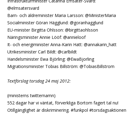
Infrastrukturminister Catarina Emsäter-Svärd:
@elmsatersvard
Barn- och äldreminister Maria Larsson: @MinisterMaria
Socialminister Göran Hägglund: @goranhagglund
EU-minister Birgitta Ohlsson: @birgittaohlsson
Näringsminister Annie Lööf: @annieloof
It- och energiminister Anna-Karin Hatt: @annakarin_hatt
Utrikesminister Carl Bildt: @carlbildt
Handelsminister Ewa Björling: @EwaBjorling
Migrationsminister Tobias Billström: @TobiasBillstrom
Textförslag torsdag 24 maj 2012:
(ministerns twitternamn)
552 dagar har vi väntat, förverkliga Bortom fagert tal nu!
Otillgänglighet är diskriminering. #funkpol #torsdagsaktionen