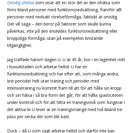
Onödig ohälsa
som visar att en stor del av den ohälsa som
finns bland personer med funktionsnedsättning, framför allt
personer med nedsatt rörelseförmåga, faktiskt är onödig.
Det vill säga – den beror på faktorer som skulle kunna
påverkas, inte på den enskildes funktionsnedsättning eller
kroppsliga förmåga, utan på exempelvis bristande
tillgänglighet.
Jag träffade härom dagen U. U är 45 år, bor i en lägenhet mitt
i huvudstaden och arbetar heltid. U har en
funktionsnedsättning och har efter att, som många andra,
levt perioder helt utan träning och perioder med
intensivträning nu kommit fram till att för att hålla sin kropp
och sin hälsa i så bra form det går, för att hålla spasticiteten
under kontroll och för att hitta en träningsnivå som fungerar i
det aktiva liv U lever är en träningsmängd med två ibland tre
pass per vecka det som blir bäst.
Dock – då U som sagt arbetar heltid och därför inte kan