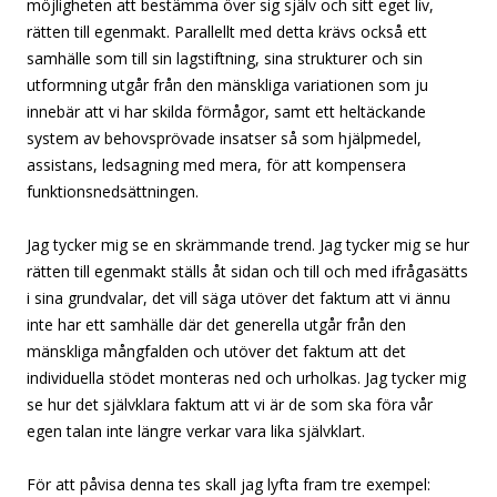
möjligheten att bestämma över sig själv och sitt eget liv,
rätten till egenmakt. Parallellt med detta krävs också ett
samhälle som till sin lagstiftning, sina strukturer och sin
utformning utgår från den mänskliga variationen som ju
innebär att vi har skilda förmågor, samt ett heltäckande
system av behovsprövade insatser så som hjälpmedel,
assistans, ledsagning med mera, för att kompensera
funktionsnedsättningen.
Jag tycker mig se en skrämmande trend. Jag tycker mig se hur
rätten till egenmakt ställs åt sidan och till och med ifrågasätts
i sina grundvalar, det vill säga utöver det faktum att vi ännu
inte har ett samhälle där det generella utgår från den
mänskliga mångfalden och utöver det faktum att det
individuella stödet monteras ned och urholkas. Jag tycker mig
se hur det självklara faktum att vi är de som ska föra vår
egen talan inte längre verkar vara lika självklart.
För att påvisa denna tes skall jag lyfta fram tre exempel: