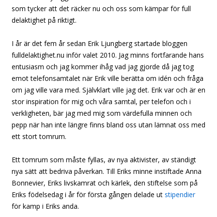
som tycker att det räcker nu och oss som kämpar för full
delaktighet på riktigt.
I år är det fem år sedan Erik Ljungberg startade bloggen
fulldelaktighet.nu inför valet 2010. Jag minns fortfarande hans
entusiasm och jag kommer ihåg vad jag gjorde då jag tog
emot telefonsamtalet när Erik ville berätta om idén och fråga
om jag ville vara med. Självklart ville jag det. Erik var och är en
stor inspiration för mig och våra samtal, per telefon och i
verkligheten, bär jag med mig som värdefulla minnen och
pepp när han inte längre finns bland oss utan lämnat oss med
ett stort tomrum.
Ett tomrum som måste fyllas, av nya aktivister, av ständigt
nya sätt att bedriva påverkan. Till Eriks minne instiftade Anna
Bonnevier, Eriks livskamrat och kärlek, den stiftelse som på
Eriks födelsedag i år för första gången delade ut
stipendier
för kamp i Eriks anda.