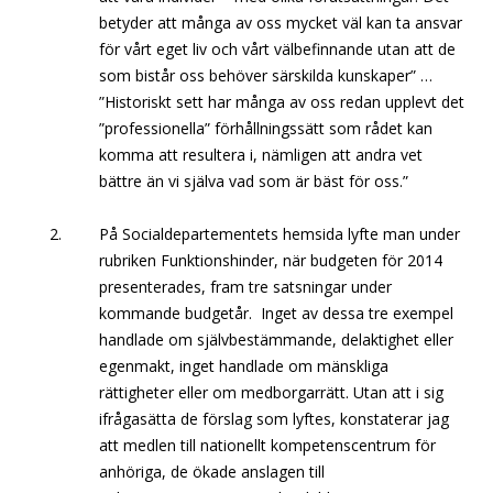
betyder att många av oss mycket väl kan ta ansvar
för vårt eget liv och vårt välbefinnande utan att de
som bistår oss behöver särskilda kunskaper” …
”Historiskt sett har många av oss redan upplevt det
”professionella” förhållningssätt som rådet kan
komma att resultera i, nämligen att andra vet
bättre än vi själva vad som är bäst för oss.”
På Socialdepartementets hemsida lyfte man under
rubriken Funktionshinder, när budgeten för 2014
presenterades, fram tre satsningar under
kommande budgetår. Inget av dessa tre exempel
handlade om självbestämmande, delaktighet eller
egenmakt, inget handlade om mänskliga
rättigheter eller om medborgarrätt. Utan att i sig
ifrågasätta de förslag som lyftes, konstaterar jag
att medlen till nationellt kompetenscentrum för
anhöriga, de ökade anslagen till