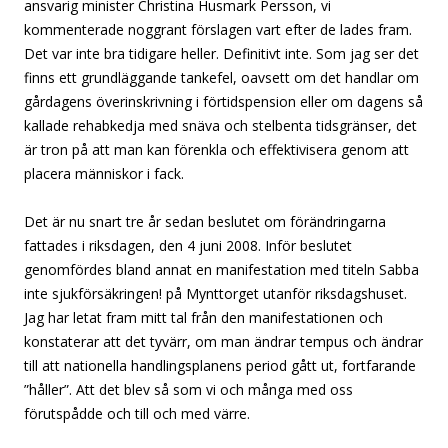
ansvarig minister Christina Husmark Persson, vi
kommenterade noggrant förslagen vart efter de lades fram.
Det var inte bra tidigare heller. Definitivt inte. Som jag ser det
finns ett grundläggande tankefel, oavsett om det handlar om
gårdagens överinskrivning i förtidspension eller om dagens så
kallade rehabkedja med snäva och stelbenta tidsgränser, det
är tron på att man kan förenkla och effektivisera genom att
placera människor i fack.
Det är nu snart tre år sedan beslutet om förändringarna
fattades i riksdagen, den 4 juni 2008. Inför beslutet
genomfördes bland annat en manifestation med titeln Sabba
inte sjukförsäkringen! på Mynttorget utanför riksdagshuset.
Jag har letat fram mitt tal från den manifestationen och
konstaterar att det tyvärr, om man ändrar tempus och ändrar
till att nationella handlingsplanens period gått ut, fortfarande
”håller”. Att det blev så som vi och många med oss
förutspådde och till och med värre.