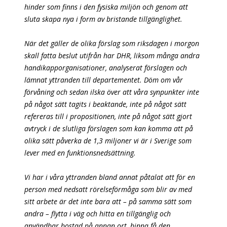
hinder som finns i den fysiska miljön och genom att
sluta skapa nya i form av bristande tillgänglighet.
När det gäller de olika förslag som riksdagen i morgon
skall fatta beslut utifrån har DHR, liksom många andra
handikapporganisationer, analyserat förslagen och
lämnat yttranden till departementet. Döm om vår
förvåning och sedan ilska över att våra synpunkter inte
på något sätt tagits i beaktande, inte på något sätt
refereras till i propositionen, inte på något sätt gjort
avtryck i de slutliga förslagen som kan komma att på
olika sätt påverka de 1,3 miljoner vi är i Sverige som
lever med en funktionsnedsättning.
Vi har i våra yttranden bland annat påtalat att för en
person med nedsatt rörelseförmåga som blir av med
sitt arbete är det inte bara att – på samma sätt som
andra – flytta i väg och hitta en tillgänglig och
användbar bostad på annan ort, hinna få den