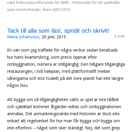
varit förbundsordförande för DHR – Förbundet för ett samhälle
utan rörelsehinder, åren 2007-2013.
Tack till alla som läst, spridit och skrivit!
2 svar
Maria Johansson
, 29 juni, 2015
En vän som jag träffade för några veckor sedan berättade
hur hans kvarterskrog, som precis öppnat efter
ombyggnation, numera är otillgänglig. Den tidigare tillgängliga
restaurangen, i två halvplan, med plattformslift mellan
våningarna och stor toalett på det övre planet har inte längre
någon hiss.
Att bygga om så tillgängligheten sätts ur spel är inte tillåtet
och självklart kommer åtgärder vidtas och ombyggnationen
anmälas. Det anmärkningsvärda med historien är dock inte
enbart att regelverket för hur man får bygga och bygga om
inte efterlevs – något som sker ständigt. Nej, det som grep