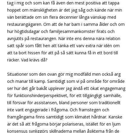
tag i mig och som kan få även den mest positiva att tappa
hoppet om mänskligheten är det jag såg och kände när min
vän berättade om sin flera decennier långa vänskap med
restaurangägaren. Om att de har barn i samma ålder och om
hur högtidsdagar och familjesammankomster firats och
avnjutits på restaurangen. När inte ens denna nära relation
satt spår som fått hen att tänka ett varv extra när idén om
att ta bort hissen för att på så sätt kunna få in ett bord till
räcker. Vad krävs då?
Situationer som den ovan gör mig modfälld men också arg
och manar till kamp. Samtidigt som vi på område för område
ser hur det går bakåt upplever jag ändå ett ökat engagemang
för funktionshinderperspektivet, för ett tillgängligt samhälle,
till försvar för assistansen, bland personer som traditionellt
inte varit engagerade i frågorna. Och framstegen och
framgångarna finns samtidigt som klimatet hårdnar. Kanske
är det så att frågorna börjar polariseras, istället för en ljum
konsensus synliggörs skillnaderna mellan åsikterna från de