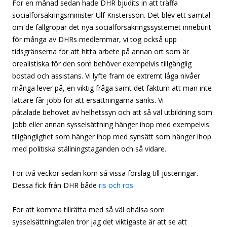
För en månad sedan hade DHR bjudits in att träffa
socialförsäkringsminister Ulf Kristersson. Det blev ett samtal
om de fallgropar det nya socialförsäkringssystemet inneburit
för många av DHRs medlemmar, vi tog också upp
tidsgränserna för att hitta arbete på annan ort som är
orealistiska för den som behöver exempelvis tillgänglig
bostad och assistans. Vi lyfte fram de extremt låga nivåer
många lever på, en viktig fråga samt det faktum att man inte
lättare får jobb för att ersättningarna sänks. Vi
påtalade behovet av helhetssyn och att så väl utbildning som
jobb eller annan sysselsättning hänger ihop med exempelvis
tillgänglighet som hänger ihop med synsätt som hänger ihop
med politiska ställningstaganden och så vidare.
För två veckor sedan kom så vissa förslag till justeringar.
Dessa fick från DHR både
ris och ros
.
För att komma tillrätta med så väl ohälsa som
sysselsättningtalen tror jag det viktigaste är att se att