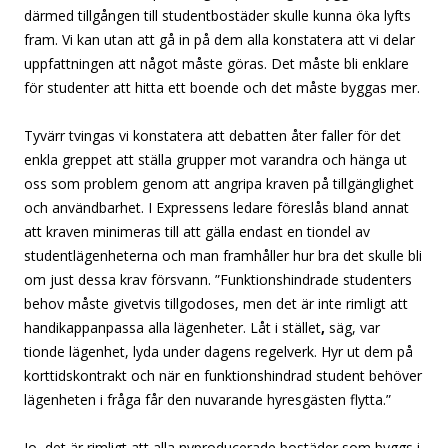
därmed tillgången till studentbostäder skulle kunna öka lyfts
fram. Vi kan utan att gå in på dem alla konstatera att vi delar
uppfattningen att något måste göras. Det måste bli enklare
för studenter att hitta ett boende och det måste byggas mer.
Tyvärr tvingas vi konstatera att debatten åter faller för det
enkla greppet att ställa grupper mot varandra och hänga ut
oss som problem genom att angripa kraven på tillgänglighet
och användbarhet. I Expressens ledare föreslås bland annat
att kraven minimeras till att gälla endast en tiondel av
studentlägenheterna och man framhåller hur bra det skulle bli
om just dessa krav försvann. ”Funktionshindrade studenters
behov måste givetvis tillgodoses, men det är inte rimligt att
handikappanpassa alla lägenheter. Låt i stället
,
säg, var
tionde lägenhet, lyda under dagens regelverk. Hyr ut dem på
korttidskontrakt och när en funktionshindrad student behöver
lägenheten i fråga får den nuvarande hyresgästen flytta.”
Jo, det är rimligt att alla nyproducerade bostäder som byggs i