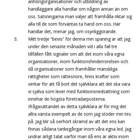
anhörigorganisationer och utbildning av
handläggare alla handlar om någon annan än om
oss. Satsningarna man väljer att framhålla riktar sig
alla till de som förväntas ta hand om oss. Här
handlar det, menar jag, om osynliggörande.
Mitt tredje ”bevis” för denna min spaning är att jag
under den senaste månaden vid i alla fall tre
tillfällen fått signaler om att det inom våra egna
organisationer, inom funktionshinderrörelsen och
då organisationer som framhåller mänskliga
rättigheter som rättesnöre, finns krafter som
verkar för att få bort det självklara att det ska vara
vi själva som lever med funktionsnedsättning som
innehar de högsta företrädarposterna.
Ifrågasättandet av detta självklara är för mig det
allra värsta exempelt av de som jag stöder min tes
på. Jag blir så oerhört skrämd av att det ens kan
finnas sådana tankegångar inom våra egna led. Jag
undrar ärligt talat varför man då ens är aktiv inom