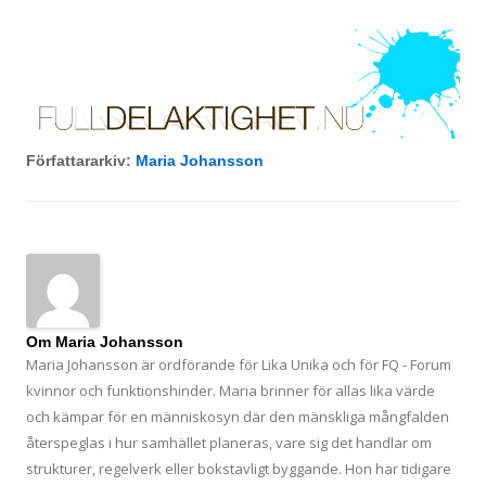
FullDelaktighet.Nu!
Hoppa till innehåll
Om rätten att leva det liv du vill, oavsett funktionsförmåga.
Författararkiv:
Maria Johansson
Om Maria Johansson
Maria Johansson är ordförande för Lika Unika och för FQ - Forum
kvinnor och funktionshinder. Maria brinner för allas lika värde
och kämpar för en människosyn där den mänskliga mångfalden
återspeglas i hur samhället planeras, vare sig det handlar om
strukturer, regelverk eller bokstavligt byggande. Hon har tidigare