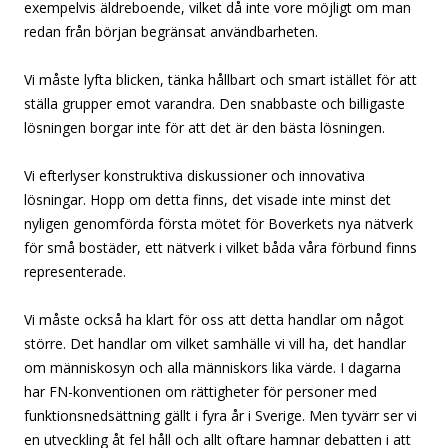
exempelvis äldreboende, vilket då inte vore möjligt om man
redan från början begränsat användbarheten.
Vi måste lyfta blicken, tänka hållbart och smart istället för att
ställa grupper emot varandra. Den snabbaste och billigaste
lösningen borgar inte för att det är den bästa lösningen.
Vi efterlyser konstruktiva diskussioner och innovativa
lösningar. Hopp om detta finns, det visade inte minst det
nyligen genomförda första mötet för Boverkets nya nätverk
för små bostäder, ett nätverk i vilket båda våra förbund finns
representerade.
Vi måste också ha klart för oss att detta handlar om något
större. Det handlar om vilket samhälle vi vill ha, det handlar
om människosyn och alla människors lika värde. I dagarna
har FN-konventionen om rättigheter för personer med
funktionsnedsättning gällt i fyra år i Sverige. Men tyvärr ser vi
en utveckling åt fel håll och allt oftare hamnar debatten i att