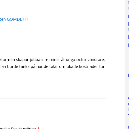
ten GÖMDE ! ! !
reformen skapar jobba inte minst åt unga och invandrare.
män borde tänka på när de talar om ökade kostnader för
riska fält är märkta
*