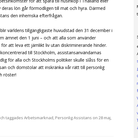
sinkomster för att spara till husinköp i Thailand eller
v deras lön går förmodligen till mat och hyra. Därmed
t
istans den inhemska efterfrågan.
blir världens tillgängligaste huvudstad den 31 december i
t om ämnet den 1 juni – och att alla som använder
 för att leva ett jämlikt liv utan diskriminerande hinder.
 koncentrerad till Stockholm, assistansanvändarnas
dlig för alla och Stockholms politiker skulle slåss för en
an och domstolar att inskränka vår rätt till personlig
h röster!
ch taggades
Arbetsmarknad
,
Personlig Assistans
on
28 maj,