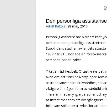
Om rätten att leva det liv du vill, oavsett f
FullDelaktighet.Nu!
Den personliga assistanse
Adolf Ratzka
, 28 maj, 2010
Personlig assistent har blivit ett känt y
personer som personliga assistenter mo
Stockholms stad, en av landets störst
1987 när STIL började sin försöksverk
personer jobbat i yrket.
Yrket är rätt flexibelt. Oftast krävs det
även om det finns brukargrupper som 
assistansanvändare är lyhördhet, servic
viktigare än någon form av vårdutbildnin
i flera år, medan yngre personer och nys
assistent mer som ett övergångsyrke. En
frilansare söker sig till yrket för att j