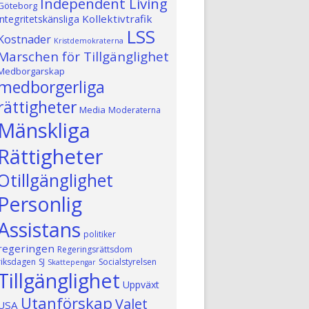
Independent Living
Göteborg
Kollektivtrafik
integritetskänsliga
LSS
Kostnader
Kristdemokraterna
Marschen för Tillgänglighet
Medborgarskap
medborgerliga
rättigheter
Media
Moderaterna
Mänskliga
Rättigheter
Otillgänglighet
Personlig
Assistans
politiker
regeringen
Regeringsrättsdom
riksdagen
SJ
Socialstyrelsen
Skattepengar
Tillgänglighet
Uppväxt
Utanförskap
Valet
USA