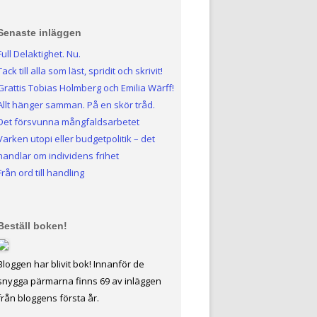
Senaste inläggen
Full Delaktighet. Nu.
Tack till alla som läst, spridit och skrivit!
Grattis Tobias Holmberg och Emilia Wärff!
Allt hänger samman. På en skör tråd.
Det försvunna mångfaldsarbetet
Varken utopi eller budgetpolitik – det
handlar om individens frihet
Från ord till handling
Beställ boken!
Bloggen har blivit bok! Innanför de
snygga pärmarna finns 69 av inläggen
från bloggens första år.