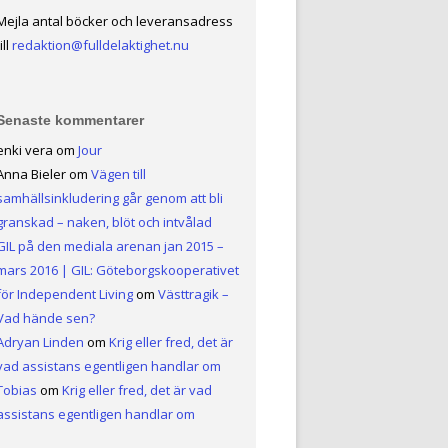
Mejla antal böcker och leveransadress
ill
redaktion@fulldelaktighet.nu
Senaste kommentarer
enki vera
om
Jour
Anna Bieler
om
Vägen till
samhällsinkludering går genom att bli
granskad – naken, blöt och intvålad
GIL på den mediala arenan jan 2015 –
mars 2016 | GIL: Göteborgskooperativet
för Independent Living
om
Västtragik –
Vad hände sen?
Adryan Linden
om
Krig eller fred, det är
vad assistans egentligen handlar om
Tobias
om
Krig eller fred, det är vad
assistans egentligen handlar om