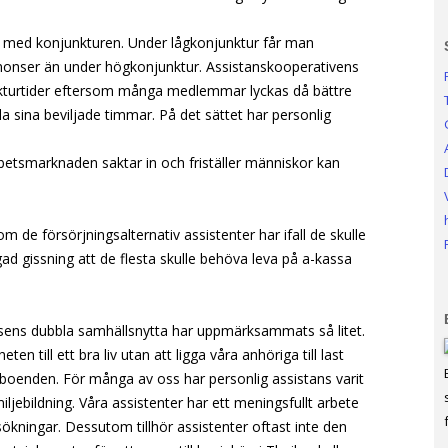
kt med konjunkturen. Under lågkonjunktur får man
annonser än under högkonjunktur. Assistanskooperativens
kturtider eftersom många medlemmar lyckas då bättre
lla sina beviljade timmar. På det sättet har personlig
etsmarknaden saktar in och friställer människor kan
m de försörjningsalternativ assistenter har ifall de skulle
gad gissning att de flesta skulle behöva leva på a-kassa
nsens dubbla samhällsnytta har uppmärksammats så litet.
n till ett bra liv utan att ligga våra anhöriga till last
 boenden. För många av oss har personlig assistans varit
iljebildning. Våra assistenter har ett meningsfullt arbete
sökningar. Dessutom tillhör assistenter oftast inte den