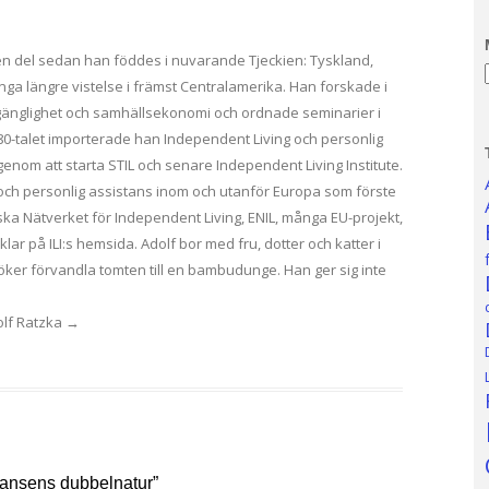
t en del sedan han föddes i nuvarande Tjeckien: Tyskland,
a längre vistelse i främst Centralamerika. Han forskade i
llgänglighet och samhällsekonomi och ordnade seminarier i
 80-talet importerade han Independent Living och personlig
 genom att starta STIL och senare Independent Living Institute.
 och personlig assistans inom och utanför Europa som förste
ka Nätverket för Independent Living, ENIL, många EU-projekt,
klar på ILI:s hemsida. Adolf bor med fru, dotter och katter i
ker förvandla tomten till en bambudunge. Han ger sig inte
dolf Ratzka
→
tansens dubbelnatur
”