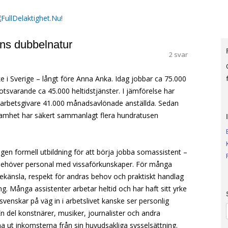
Hoppa till innehåll
unktionsförmåga.
ns dubbelnatur
2 svar
rke i Sverige – långt före Anna Anka. Idag jobbar ca 75.000
tsvarande ca 45.000 heltidstjänster. I jämförelse har
a arbetsgivare 41.000 månadsavlönade anställda. Sedan
samhet har säkert sammanlagt flera hundratusen
 ingen formell utbildning för att börja jobba somassistent –
behöver personal med vissaförkunskaper. För många
ekänsla, respekt för andras behov och praktiskt handlag
g. Många assistenter arbetar heltid och har haft sitt yrke
venskar på väg in i arbetslivet kanske ser personlig
 del konstnärer, musiker, journalister och andra
ämna ut inkomsterna från sin huvudsakliga sysselsättning.