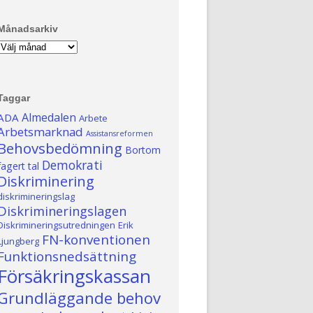
Månadsarkiv
Månadsarkiv
Taggar
Almedalen
ADA
Arbete
Arbetsmarknad
Assistansreformen
Behovsbedömning
Bortom
Demokrati
fagert tal
Diskriminering
diskrimineringslag
Diskrimineringslagen
Diskrimineringsutredningen
Erik
FN-konventionen
Ljungberg
Funktionsnedsättning
Försäkringskassan
Grundläggande behov