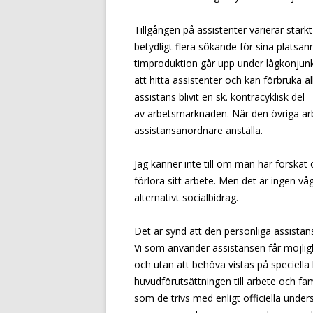
Tillgången på assistenter varierar star
betydligt flera sökande för sina plats
timproduktion går upp under lågkonjun
att hitta assistenter och kan förbruka a
assistans blivit en sk. kontracyklisk del
av arbetsmarknaden. När den övriga arb
assistansanordnare anställa.
Jag känner inte till om man har forskat o
förlora sitt arbete. Men det är ingen vå
alternativt socialbidrag.
Det är synd att den personliga assista
Vi som använder assistansen får möjlighete
och utan att behöva vistas på speciella
huvudförutsättningen till arbete och fam
som de trivs med enligt officiella under