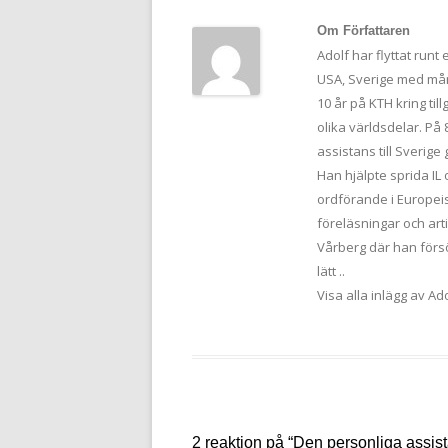
Om Författaren
Adolf har flyttat run
USA, Sverige med mång
10 år på KTH kring ti
olika världsdelar. På
assistans till Sverige
Han hjälpte sprida IL
ordförande i Europeis
föreläsningar och arti
Vårberg där han försö
lätt ..
Visa alla inlägg av A
2 reaktion på “
Den personliga assis