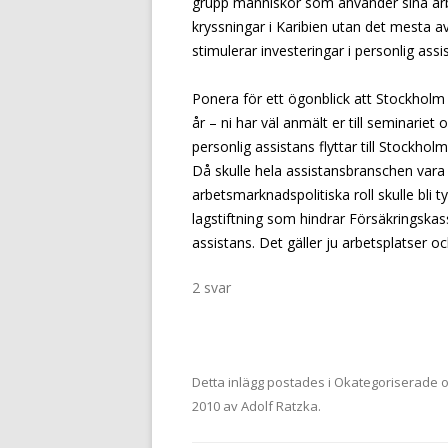
grupp människor som använder sina arbet
kryssningar i Karibien utan det mesta a
stimulerar investeringar i personlig ass
Ponera för ett ögonblick att Stockholm 
år – ni har väl anmält er till seminarie
personlig assistans flyttar till Stockholm
Då skulle hela assistansbranschen vara
arbetsmarknadspolitiska roll skulle bli ty
lagstiftning som hindrar Försäkringskass
assistans. Det gäller ju arbetsplatser oc
2 svar
Detta inlägg postades i
Okategoriserade
o
2010
av
Adolf Ratzka
.